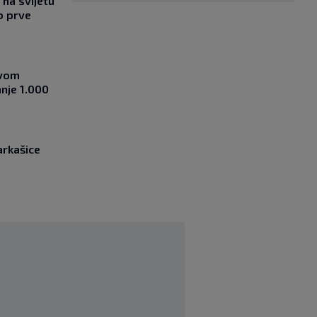
na svijetu
o prve
ovom
nje 1.000
arkašice