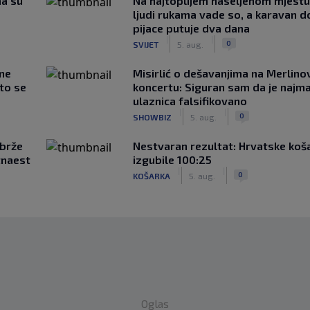
ma su
Na najtoplijem naseljenom mjestu 
ljudi rukama vade so, a karavan d
pijace putuje dva dana
|
|
0
SVIJET
5. aug.
 ne
Misirlić o dešavanjima na Merlin
što se
koncertu: Siguran sam da je najma
ulaznica falsifikovano
|
|
0
SHOWBIZ
5. aug.
jbrže
Nestvaran rezultat: Hrvatske koš
tnaest
izgubile 100:25
|
|
0
KOŠARKA
5. aug.
Oglas