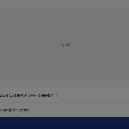
Oglas
AZIN
ZDRAVLJE
SHOWBIZ
KOLUMNE
ovanje
Vrijeme