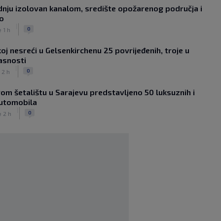
dnju izolovan kanalom, središte opožarenog područja i
Louis van Gaal pobijedio rak i poručio:
no
Ako vam treba selektor, pozovite
|
mene!
0
e 1 h
|
|
0
NOGOMET
prije 2 h
oj nesreći u Gelsenkirchenu 25 povrijeđenih, troje u
Sanjin Alihodžić protiv čečena Adama
asnosti
Tadushaeva – borba za WAKO PRO
|
titulu
0
 2 h
|
|
0
OSTALI SPORTOVI
prije 3 h
om šetalištu u Sarajevu predstavljeno 50 luksuznih i
Arsenal ostaje praznih ruku: Vinícius
automobila
Júnior i Real Madrid postigli dogovor
|
|
|
0
0
e 2 h
NOGOMET
prije 3 h
Slavni klub potresa kriza: Kultni
stadion u Italiji bit će prazan na
početku sezone, navijači objavili rat
upravi
|
|
0
NOGOMET
prije 3 h
Izvinjenje s elementima prijetnje i
„gomila slabića“ u UEFA-i
|
|
0
NOGOMET
prije 4 h