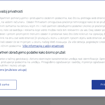
PODCAST
 popularna turistička
N1 SPECIJAL
vašoj privatnosti
3
partneri pohranjujemo i pristupamo osobnim podacima, kao što su pretraga web stranica 
nudi nešto drugo
FENOMENI
ri, na vašem računaru . Odabir Prihvatam omogućava praćenje tehnologije kako bi se pruž
anim svrhama na osnovu kojih mi i naši partneri obrađujemo podatke Ukoliko je praćenj
 neki od sadržaja i reklama koje vidite možda neće biti relevantni za vas. Ovaj odabir p
NEISTRAŽENO
ati i pritom promijeniti trenutni odabir ili pristanak tako što ćete kliknuti na Upravljaj 
mentara
ink na dnu ove web stranice [ili plutajuću ikonu u donjem lijevom dijelu web stranice, a
VIRALNO
. Vaš odabir će se mijenjati u okviru našeg Wеб локација. Za više detalja, pogledajte Ure
s ličnim podacima.
Više informacija o vašoj privatnosti
FOTO
partneri obrađujemo podatke kako bismo pružali:
atke o tačnoj geolokaciji. Aktivno skenirajte karakteristike uređaja radi identifikacije. Sp
PROMO
li pristupanje podacima na uređaju. Prilagođeno oglašavanje i sadržaj, mjerenje oglašavanj
publike i razvoj usluga.
era (pružalaca usluga)
VIDEO
Kanarska ostrva pozivaju posjetioce da dobrovolj
rode i pomoći zajednicama kako bi turizam postao 
ži svrhe
Pr