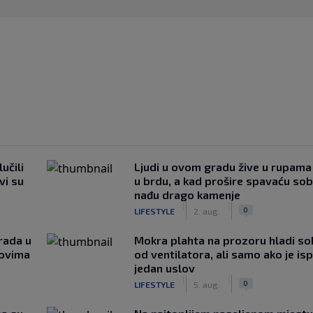
učili
Ljudi u ovom gradu žive u rupama
vi su
u brdu, a kad prošire spavaću so
nađu drago kamenje
|
|
0
LIFESTYLE
2. aug.
rada u
Mokra plahta na prozoru hladi so
novima
od ventilatora, ali samo ako je is
jedan uslov
|
|
0
LIFESTYLE
5. aug.