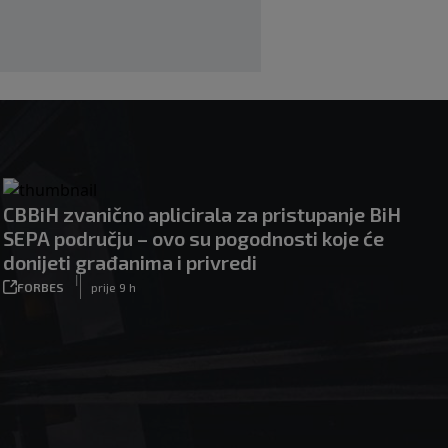
CBBiH zvanično aplicirala za pristupanje BiH
SEPA području – ovo su pogodnosti koje će
donijeti građanima i privredi
|
FORBES
prije 9 h