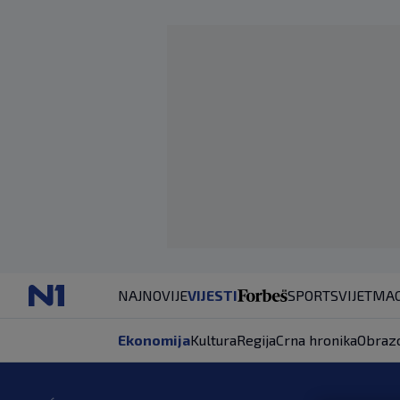
NAJNOVIJE
VIJESTI
SPORT
SVIJET
MAG
Ekonomija
Kultura
Regija
Crna hronika
Obraz