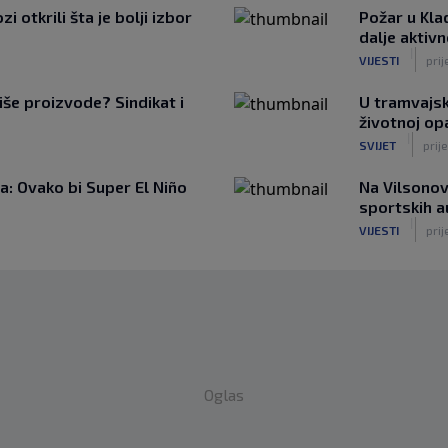
 otkrili šta je bolji izbor
Požar u Kla
dalje aktiv
|
VIJESTI
prij
iše proizvode? Sindikat i
U tramvajsk
životnoj op
|
SVIJET
prije
: Ovako bi Super El Niño
Na Vilsonov
sportskih 
|
VIJESTI
prij
Oglas