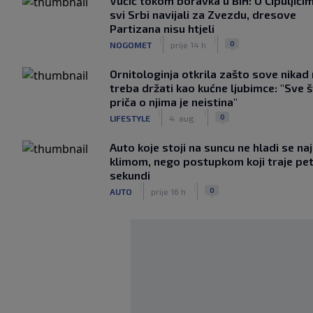
Vučić tokom boravka u BiH: U Čipuljići
svi Srbi navijali za Zvezdu, dresove
Partizana nisu htjeli
|
|
0
NOGOMET
prije 14 h
Ornitologinja otkrila zašto sove nikad
treba držati kao kućne ljubimce: "Sve 
priča o njima je neistina"
|
|
0
LIFESTYLE
4. aug.
Auto koje stoji na suncu ne hladi se na
klimom, nego postupkom koji traje pe
sekundi
|
|
0
AUTO
prije 16 h