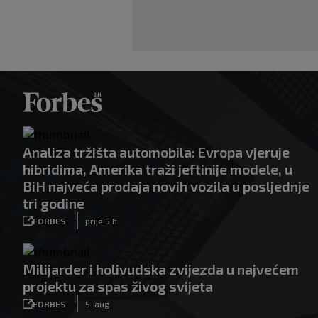
Analiza tržišta automobila: Evropa vjeruje
hibridima, Amerika traži jeftinije modele, u
BiH najveća prodaja novih vozila u posljednje
tri godine
|
FORBES
prije 5 h
Milijarder i holivudska zvijezda u najvećem
projektu za spas živog svijeta
|
FORBES
5. aug.