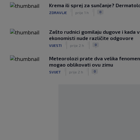
Krema ili sprej za sunčanje? Dermatolozi
|
|
0
ZDRAVLJE
prije 1 h
Zašto rudnici gomilaju dugove i kada v
ekonomisti nude različite odgovore
|
|
0
VIJESTI
prije 2 h
Meteorolozi prate dva velika fenomena
mogao oblikovati ovu zimu
|
|
0
SVIJET
prije 2 h