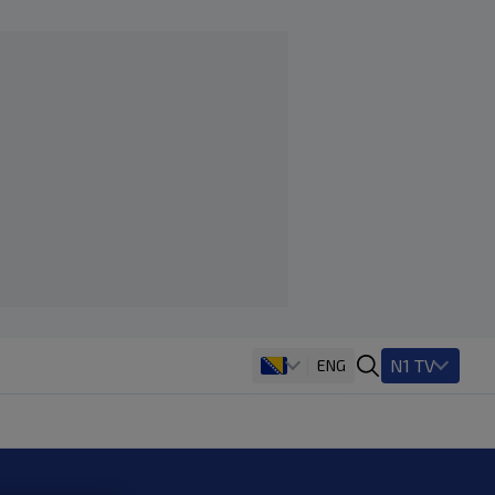
N1 TV
ENG