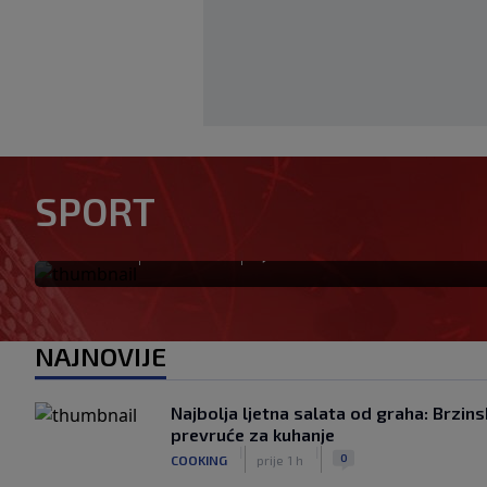
Tabaković riješio evropski m
SPORT
pobjedu (VIDEO)
|
|
0
NOGOMET
prije 38 min
NAJNOVIJE
Najbolja ljetna salata od graha: Brzins
prevruće za kuhanje
|
|
0
COOKING
prije 1 h