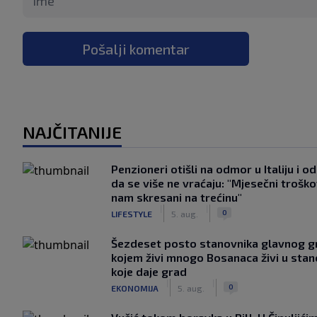
Pošalji komentar
NAJČITANIJE
Penzioneri otišli na odmor u Italiju i odl
da se više ne vraćaju: "Mjesečni troško
nam skresani na trećinu"
|
|
0
LIFESTYLE
5. aug.
Šezdeset posto stanovnika glavnog g
kojem živi mnogo Bosanaca živi u sta
koje daje grad
|
|
0
EKONOMIJA
5. aug.