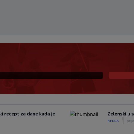
eč i Salzburgu donio
ki recept za dane kada je
Zelenski u 
|
REGIJA
prije