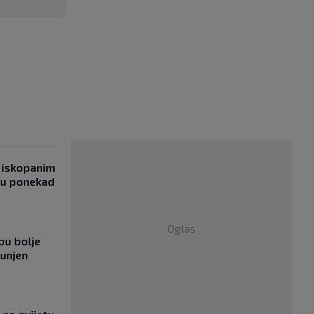
 iskopanim
bu ponekad
Oglas
bu bolje
punjen