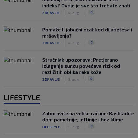
indeks? Ovdje je sve što trebate znati
|
|
0
ZDRAVLJE
4. aug.
Pomaže li jabučni ocat kod dijabetesa i
mršavljenja?
|
|
0
ZDRAVLJE
4. aug.
Stručnjak upozorava: Pretjerano
izlaganje suncu povećava rizik od
različitih oblika raka kože
|
|
0
ZDRAVLJE
3. aug.
LIFESTYLE
Zaboravite na velike račune: Rashladite
dom pametnije, jeftinije i bez klime
|
|
0
LIFESTYLE
5. aug.