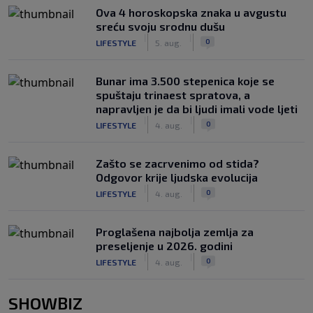
Ova 4 horoskopska znaka u avgustu
sreću svoju srodnu dušu
|
|
0
LIFESTYLE
5. aug.
Bunar imа 3.500 stepenica koje se
spuštaju trinaest spratova, a
napravljen je da bi ljudi imali vode ljeti
|
|
0
LIFESTYLE
4. aug.
Zašto se zacrvenimo od stida?
Odgovor krije ljudska evolucija
|
|
0
LIFESTYLE
4. aug.
Proglašena najbolja zemlja za
preseljenje u 2026. godini
|
|
0
LIFESTYLE
4. aug.
SHOWBIZ