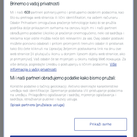
Brinemo o vašoj privatnosti
Mi i naši
603
partneri pohranjujemo i pristupamo osobnim podacima, kao
što su pretraga web stranica ili lični identifikatori, na vašem računaru .
Odabir Prihvatam omogućava praćenje tehnologije kako bi se pružila
podrška dolje prikazanim svrhama na osnovu kojih mi i naši partneri
Oglas
obrađujemo podatke Ukoliko je praćenje onemogućeno, neki od sadržaja i
reklama koje vidite možda neće biti relevantni za vas. Ovaj odabir postavki
možete ponovno odabrati i pritom promijeniti trenutni odabir ili pristanak
tako što ćete kliknuti na Upravljaj željenim postavkama link na dnu ove
web stranice [ili plutajuću ikonu u donjem lijevom dijelu web stranice, ako
je primjenjivo]. Vaš odabir će se mijenjati u okviru našeg Wеб локација. Za
više detalja, pogledajte Uredbu o postupanju s ličnim podacima.
Više
informacija o vašoj privatnosti
Mi i naši partneri obrađujemo podatke kako bismo pružali:
Koristite podatke o tačnoj geolokaciji. Aktivno skenirajte karakteristike
uređaja radi identifikacije. Spremanje podataka i/ili pristupanje podacima
na uređaju. Prilagođeno oglašavanje i sadržaj, mjerenje oglašavanja i
sadržaja, istraživanje publike i razvoj usluga.
Spisak partnera (pružalaca usluga)
Oglas
Prikaži svrhe