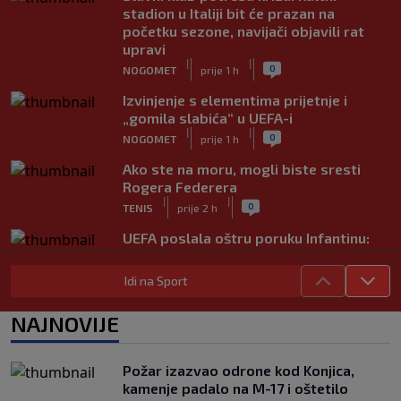
stadion u Italiji bit će prazan na
početku sezone, navijači objavili rat
upravi
|
|
0
NOGOMET
prije 1 h
Izvinjenje s elementima prijetnje i
„gomila slabića“ u UEFA-i
|
|
0
NOGOMET
prije 1 h
Ako ste na moru, mogli biste sresti
Rogera Federera
|
|
0
TENIS
prije 2 h
UEFA poslala oštru poruku Infantinu:
"Ništa se ne mijenja, bojkot Svjetskog
prvenstva i dalje je na snazi"
Idi na Sport
|
|
0
NOGOMET
prije 2 h
NAJNOVIJE
FIFA još nije uplatila obećani novac
gradovima domaćinima Svjetskog
prvenstva
Požar izazvao odrone kod Konjica,
|
|
0
NOGOMET
prije 3 h
kamenje padalo na M-17 i oštetilo