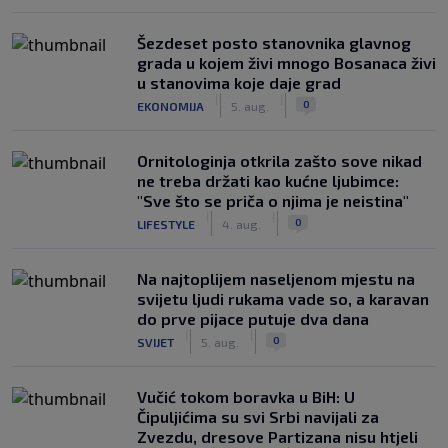
Šezdeset posto stanovnika glavnog
grada u kojem živi mnogo Bosanaca živi
u stanovima koje daje grad
|
|
0
EKONOMIJA
5. aug.
Ornitologinja otkrila zašto sove nikad
ne treba držati kao kućne ljubimce:
"Sve što se priča o njima je neistina"
|
|
0
LIFESTYLE
4. aug.
Na najtoplijem naseljenom mjestu na
svijetu ljudi rukama vade so, a karavan
do prve pijace putuje dva dana
|
|
0
SVIJET
5. aug.
Vučić tokom boravka u BiH: U
Čipuljićima su svi Srbi navijali za
Zvezdu, dresove Partizana nisu htjeli