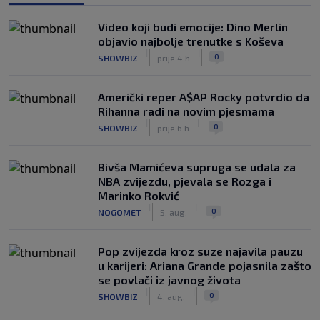
Video koji budi emocije: Dino Merlin
objavio najbolje trenutke s Koševa
|
|
0
SHOWBIZ
prije 4 h
Američki reper A$AP Rocky potvrdio da
Rihanna radi na novim pjesmama
|
|
0
SHOWBIZ
prije 6 h
Bivša Mamićeva supruga se udala za
NBA zvijezdu, pjevala se Rozga i
Marinko Rokvić
|
|
0
NOGOMET
5. aug.
Pop zvijezda kroz suze najavila pauzu
u karijeri: Ariana Grande pojasnila zašto
se povlači iz javnog života
|
|
0
SHOWBIZ
4. aug.