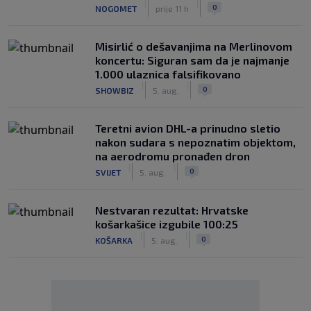
|
|
0
NOGOMET
prije 11 h
Misirlić o dešavanjima na Merlinovom
koncertu: Siguran sam da je najmanje
1.000 ulaznica falsifikovano
|
|
0
SHOWBIZ
5. aug.
Teretni avion DHL-a prinudno sletio
nakon sudara s nepoznatim objektom,
na aerodromu pronađen dron
|
|
0
SVIJET
5. aug.
Nestvaran rezultat: Hrvatske
košarkašice izgubile 100:25
|
|
0
KOŠARKA
5. aug.