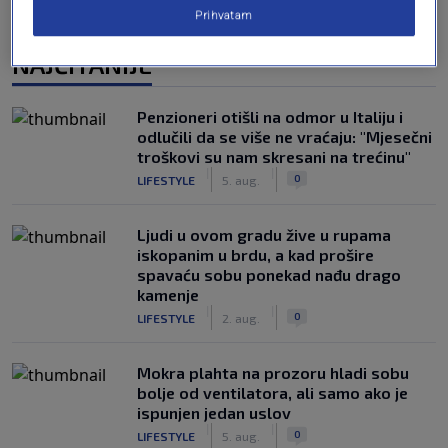
Prihvatam
NAJČITANIJE
Penzioneri otišli na odmor u Italiju i
odlučili da se više ne vraćaju: "Mjesečni
troškovi su nam skresani na trećinu"
|
|
0
LIFESTYLE
5. aug.
Ljudi u ovom gradu žive u rupama
iskopanim u brdu, a kad prošire
spavaću sobu ponekad nađu drago
kamenje
|
|
0
LIFESTYLE
2. aug.
Mokra plahta na prozoru hladi sobu
bolje od ventilatora, ali samo ako je
ispunjen jedan uslov
|
|
0
LIFESTYLE
5. aug.