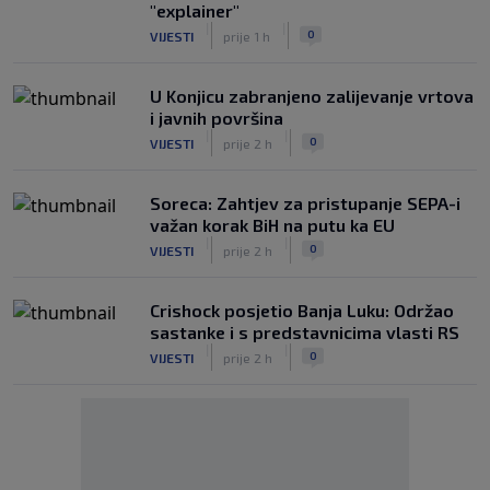
"explainer"
|
|
0
VIJESTI
prije 1 h
U Konjicu zabranjeno zalijevanje vrtova
i javnih površina
|
|
0
VIJESTI
prije 2 h
Soreca: Zahtjev za pristupanje SEPA-i
važan korak BiH na putu ka EU
|
|
0
VIJESTI
prije 2 h
Crishock posjetio Banja Luku: Održao
sastanke i s predstavnicima vlasti RS
|
|
0
VIJESTI
prije 2 h