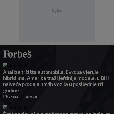
Oglas
Analiza tržišta automobila: Evropa vjeruje
hibridima, Amerika traži jeftinije modele, u BiH
najveća prodaja novih vozila u posljednje tri
godine
|
FORBES
prije 2 h
Šest poslova koje možete pokrenuti od kuće uz