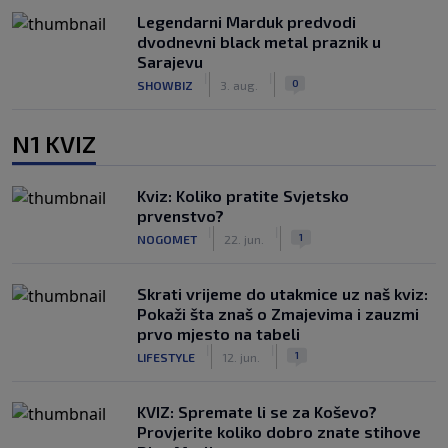
Legendarni Marduk predvodi
dvodnevni black metal praznik u
Sarajevu
|
|
0
SHOWBIZ
3. aug.
N1 KVIZ
Kviz: Koliko pratite Svjetsko
prvenstvo?
|
|
1
NOGOMET
22. jun.
Skrati vrijeme do utakmice uz naš kviz:
Pokaži šta znaš o Zmajevima i zauzmi
prvo mjesto na tabeli
|
|
1
LIFESTYLE
12. jun.
KVIZ: Spremate li se za Koševo?
Provjerite koliko dobro znate stihove