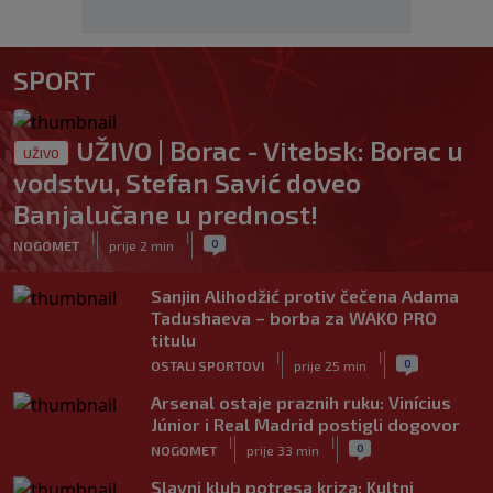
SPORT
UŽIVO | Borac - Vitebsk: Borac u
UŽIVO
vodstvu, Stefan Savić doveo
Banjalučane u prednost!
|
|
0
NOGOMET
prije 2 min
Sanjin Alihodžić protiv čečena Adama
Tadushaeva – borba za WAKO PRO
titulu
|
|
0
OSTALI SPORTOVI
prije 25 min
Arsenal ostaje praznih ruku: Vinícius
Júnior i Real Madrid postigli dogovor
|
|
0
NOGOMET
prije 33 min
Slavni klub potresa kriza: Kultni