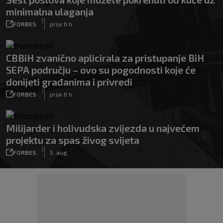
minimalna ulaganja
|
FORBES
prije 6 h
CBBiH zvanično aplicirala za pristupanje BiH
SEPA području – ovo su pogodnosti koje će
donijeti građanima i privredi
|
FORBES
prije 6 h
Milijarder i holivudska zvijezda u najvećem
projektu za spas živog svijeta
|
FORBES
5. aug.