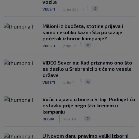
vozila
Barcelona "krade" najboljeg fudbalera
|
|
0
VIJESTI
prije 33 min
Svjetskog prvenstva – žestok šamar
Real Madridu
|
|
0
NOGOMET
prije 3 h
Milioni iz budžeta, stotine prijava i
samo nekoliko kazni: Šta pokazuje
početak izborne kampanje?
|
|
0
VIJESTI
prije 1 h
VIDEO Severina: Kad priznamo ono što
se desilo u Srebrenici bit ćemo vesele
države
|
|
0
VIJESTI
prije 1 h
Vučić najavio izbore u Srbiji: Podnijet ću
ostavku prije nego što krenem u
kampanju
|
|
0
REGIJA
prije 1 h
U Novom danu pravimo veliki izborni