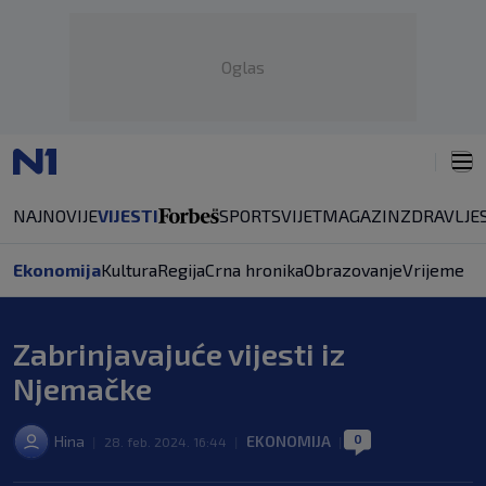
Oglas
NAJNOVIJE
VIJESTI
SPORT
SVIJET
MAGAZIN
ZDRAVLJE
Ekonomija
Kultura
Regija
Crna hronika
Obrazovanje
Vrijeme
Zabrinjavajuće vijesti iz
Njemačke
0
Hina
EKONOMIJA
|
28. feb. 2024. 16:44
|
|