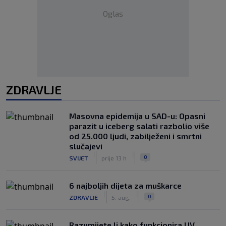
Oglas
ZDRAVLJE
Masovna epidemija u SAD-u: Opasni
parazit u iceberg salati razbolio više
od 25.000 ljudi, zabilježeni i smrtni
slučajevi
|
|
0
SVIJET
prije 13 h
6 najboljih dijeta za muškarce
|
|
0
ZDRAVLJE
5. aug.
Razumijete li kako funkcionira UV