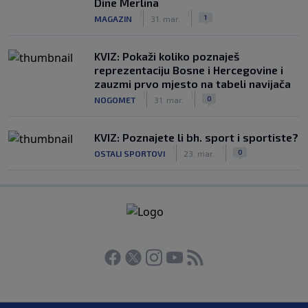
Dine Merlina
|
|
1
MAGAZIN
31. mar.
KVIZ: Pokaži koliko poznaješ
reprezentaciju Bosne i Hercegovine i
zauzmi prvo mjesto na tabeli navijača
|
|
0
NOGOMET
31. mar.
KVIZ: Poznajete li bh. sport i sportiste?
|
|
0
OSTALI SPORTOVI
23. mar.