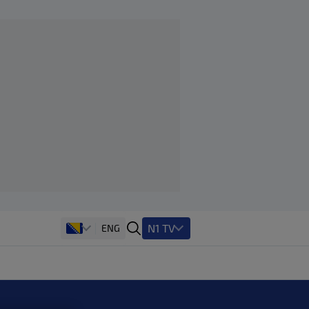
N1 TV
ENG