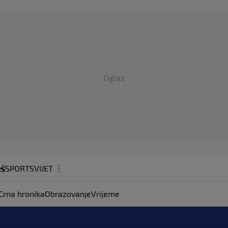
Oglas
SPORT
SVIJET
MAGAZIN
Crna hronika
Obrazovanje
Vrijeme
ZDRAVLJE