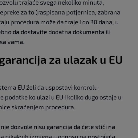
ozvolu trajaće svega nekoliko minuta,
epreke za to (raspisana potjernica, zabrana
učaju procedura može da traje i do 30 dana, u
trebno da dostavite dodatna dokumenta ili
 sa vama.
 garancija za ulazak u EU
tema EU želi da uspostavi kontrolu
e podatke ko ulazi u EU i koliko dugo ostaje u
ranice skraćenjem procedura.
anje dozvole nisu garancija da ćete stići na
ma nikakvih izmjena u odnosu na postojeća