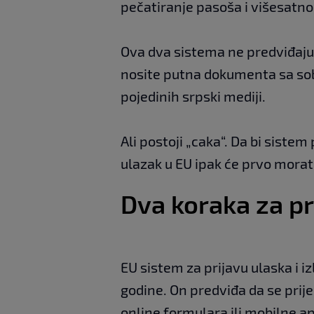
pečatiranje pasoša i višesatno
Ova dva sistema ne predviđaju 
nosite putna dokumenta sa sob
pojedinih srpski mediji.
Ali postoji „caka“. Da bi sistem
ulazak u EU ipak će prvo morat
Dva koraka za pr
EU sistem za prijavu ulaska i i
godine. On predviđa da se prij
online formulara ili mobilne ap