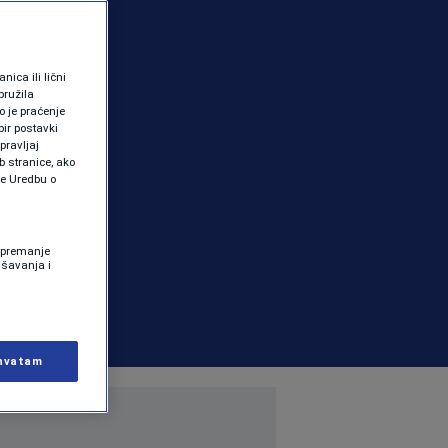
ica ili lični
pružila
 je praćenje
ir postavki
pravljaj
b stranice, ako
te Uredbu o
 Spremanje
ašavanja i
hvatam