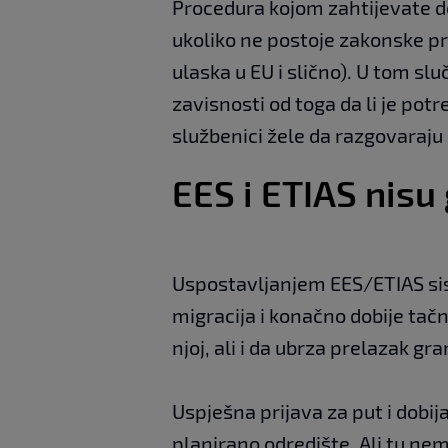
Procedura kojom zahtijevate d
ukoliko ne postoje zakonske pr
ulaska u EU i slično). U tom sl
zavisnosti od toga da li je po
službenici žele da razgovaraju
EES i ETIAS nisu
Uspostavljanjem EES/ETIAS sis
migracija i konačno dobije tačn
njoj, ali i da ubrza prelazak g
Uspješna prijava za put i dobij
planirano odredište. Ali tu ne