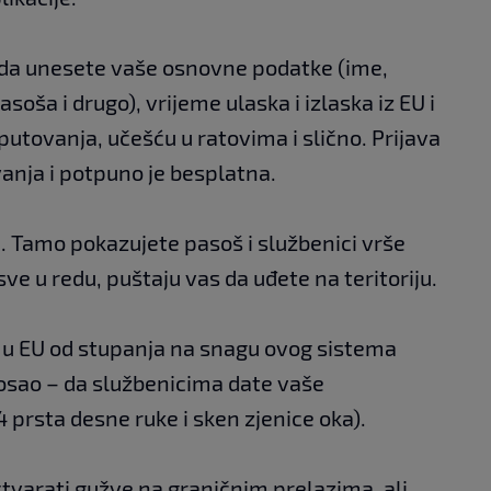
o da unesete vaše osnovne podatke (ime,
soša i drugo), vrijeme ulaska i izlaska iz EU i
utovanja, učešću u ratovima i slično. Prijava
anja i potpuno je besplatna.
i. Tamo pokazujete pasoš i službenici vrše
sve u redu, puštaju vas da uđete na teritoriju.
a u EU od stupanja na snagu ovog sistema
osao – da službenicima date vaše
 prsta desne ruke i sken zjenice oka).
stvarati gužve na graničnim prelazima, ali