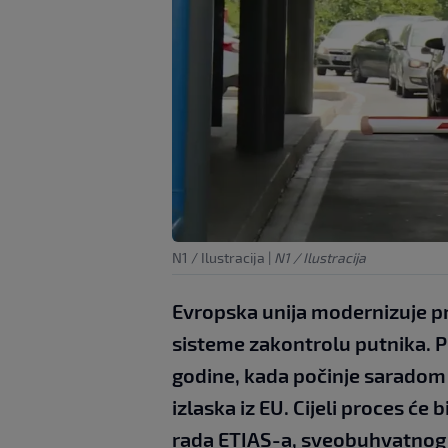
N1 / Ilustracija
|
N1 / Ilustracija
Evropska unija modernizuje pr
sisteme zakontrolu putnika. P
godine, kada počinje saradom E
izlaska iz EU. Cijeli proces će
rada ETIAS-a, sveobuhvatnog 