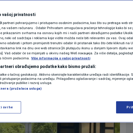
 ne uvodi vize: Kako
SHOWBIZ
KOLUMNE
 vašoj privatnosti
vembra - korak po
3
partneri pohranjujemo i pristupamo osobnim podacima, kao što su pretraga web stran
ori, na vašem računaru . Odabir Prihvatam omogućava praćenje tehnologije kako bi se 
je prikazanim svrhama na osnovu kojih mi i naši partneri obrađujemo podatke Ukoliko
 neki od sadržaja i reklama koje vidite možda neće biti relevantni za vas. Ovaj odab
PODCAST
no odabrati i pritom promijeniti trenutni odabir ili pristanak tako što ćete kliknuti na U
tavkama link na dnu ove web stranice [ili plutajuću ikonu u donjem lijevom dijelu we
0
4. 07:15
13:23
VIJESTI
komentara
>
|
|
N1 SPECIJAL
vo]. Vaš odabir će se mijenjati u okviru našeg Wеб локација. Za više detalja, pogledaj
s ličnim podacima.
Više informacija o vašoj privatnosti
FENOMENI
 partneri obrađujemo podatke kako bismo pružali:
Više
datke o tačnoj geolokaciji. Aktivno skenirajte karakteristike uređaja radi identifikacije.
NEISTRAŽENO
ili pristupanje podacima na uređaju. Prilagođeno oglašavanje i sadržaj, mjerenje ogl
traživanje publike i razvoj usluga.
tnera (pružalaca usluga)
VIRALNO
FOTO
ži svrhe
Pri
PROMO
VIDEO