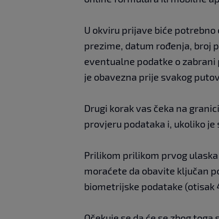
U okviru prijave biće potrebn
prezime, datum rođenja, broj pa
eventualne podatke o zabrani p
je obavezna prije svakog putov
Drugi korak vas čeka na granic
provjeru podataka i, ukoliko je 
Prilikom prilikom prvog ulask
moraćete da obavite ključan p
biometrijske podatake (otisak 4
Očekuje se da će se zbog toga 