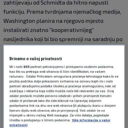
zahtijevaju od Schmidta da hitno napusti
funkciju. Prema tvrdnjama njemačkog medija,
Washington planira na njegovo mjesto
instalirati znatno "kooperativnijeg"
nasljednika koji bi bio spremniji na saradnju po
pitanju novih američkih planova za ovaj
region.
Brinemo o vašoj privatnosti
Mi i naši
603
partneri pohranjujemo i pristupamo osobnim podacima,
Plinski interesi i obećanje
kao što su pretraga web stranica ili lični identifikatori, na vašem
računaru . Odabir Prihvatam omogućava praćenje tehnologije kako bi se
SNSD-u
pružila podrška dolje prikazanim svrhama na osnovu kojih mi i naši
partneri obrađujemo podatke Ukoliko je praćenje onemogućeno, neki od
sadržaja i reklama koje vidite možda neće biti relevantni za vas. Ovaj
U tom smislu, jedan od glavnih razloga koji se
odabir postavki možete ponovno odabrati i pritom promijeniti trenutni
odabir ili pristanak tako što ćete kliknuti na Upravljaj željenim
navode u ovom tekstu, se odnose na direktnu
postavkama link na dnu ove web stranice [ili plutajuću ikonu u donjem
lijevom dijelu web stranice, ako je primjenjivo]. Vaš odabir će se
vezu između smjene visokog predstavnika i
mijenjati u okviru našeg Wеб локација. Za više detalja, pogledajte
Uredbu o postupanju s ličnim podacima.
Više informacija o vašoj
plinskog biznisa. Naime, kompanija koju vode
privatnosti