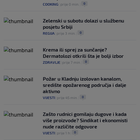
0
COOKING
|
prije 0 min.
|
Zelenski u subotu dolazi u službenu
posjetu Srbiji
0
REGIJA
|
prije 3 min.
|
Krema ili sprej za sunčanje?
Dermatolozi otkrili šta je bolji izbor
0
ZDRAVLJE
|
prije 7 min.
|
Požar u Kladnju izolovan kanalom,
središte opožarenog područja i dalje
aktivno
0
VIJESTI
|
prije 45 min.
|
Zašto rudnici gomilaju dugove i kada
više proizvode? Sindikat i ekonomisti
nude različite odgovore
0
VIJESTI
|
prije 1 h
|