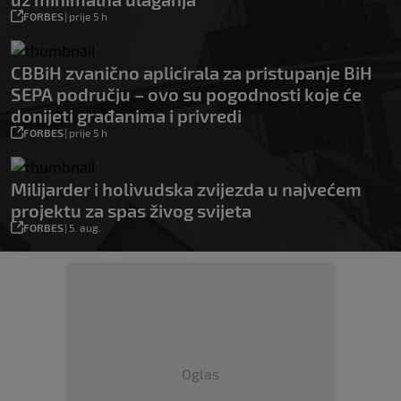
FORBES
|
prije 5 h
CBBiH zvanično aplicirala za pristupanje BiH
SEPA području – ovo su pogodnosti koje će
donijeti građanima i privredi
FORBES
|
prije 5 h
Milijarder i holivudska zvijezda u najvećem
projektu za spas živog svijeta
FORBES
|
5. aug.
Oglas