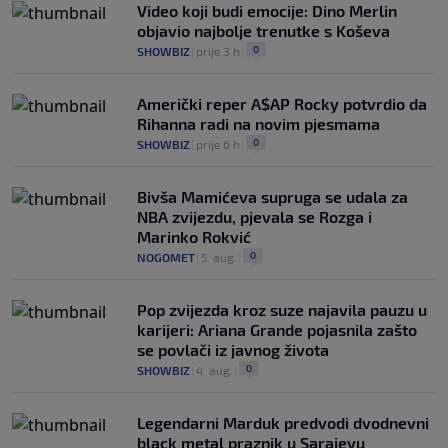
Video koji budi emocije: Dino Merlin
objavio najbolje trenutke s Koševa
0
SHOWBIZ
|
prije 3 h
|
Američki reper A$AP Rocky potvrdio da
Rihanna radi na novim pjesmama
0
SHOWBIZ
|
prije 6 h
|
Bivša Mamićeva supruga se udala za
NBA zvijezdu, pjevala se Rozga i
Marinko Rokvić
0
NOGOMET
|
5. aug.
|
Pop zvijezda kroz suze najavila pauzu u
karijeri: Ariana Grande pojasnila zašto
se povlači iz javnog života
0
SHOWBIZ
|
4. aug.
|
Legendarni Marduk predvodi dvodnevni
black metal praznik u Sarajevu