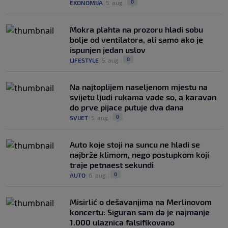
0
EKONOMIJA
|
5. aug.
|
Mokra plahta na prozoru hladi sobu
bolje od ventilatora, ali samo ako je
ispunjen jedan uslov
0
LIFESTYLE
|
5. aug.
|
Na najtoplijem naseljenom mjestu na
svijetu ljudi rukama vade so, a karavan
do prve pijace putuje dva dana
0
SVIJET
|
5. aug.
|
Auto koje stoji na suncu ne hladi se
najbrže klimom, nego postupkom koji
traje petnaest sekundi
0
AUTO
|
6. aug.
|
Misirlić o dešavanjima na Merlinovom
koncertu: Siguran sam da je najmanje
1.000 ulaznica falsifikovano