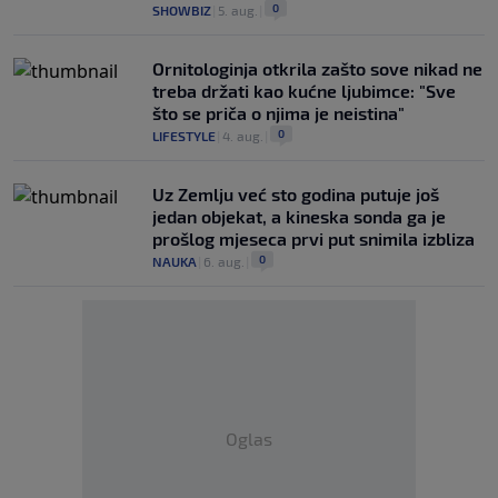
0
SHOWBIZ
|
5. aug.
|
Ornitologinja otkrila zašto sove nikad ne
treba držati kao kućne ljubimce: "Sve
što se priča o njima je neistina"
0
LIFESTYLE
|
4. aug.
|
Uz Zemlju već sto godina putuje još
jedan objekat, a kineska sonda ga je
prošlog mjeseca prvi put snimila izbliza
0
NAUKA
|
6. aug.
|
Oglas