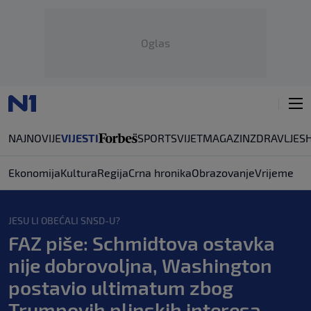
Oglas
NAJNOVIJE
VIJESTI
SPORT
SVIJET
MAGAZIN
ZDRAVLJE
S
Ekonomija
Kultura
Regija
Crna hronika
Obrazovanje
Vrijeme
JESU LI OBEĆALI SNSD-U?
FAZ piše: Schmidtova ostavka
nije dobrovoljna, Washington
postavio ultimatum zbog
Trumpovih plinskih interesa