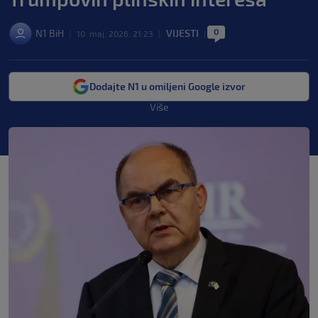
0
N1 BiH
VIJESTI
|
10. maj. 2026. 21:23
|
|
Dodajte N1 u omiljeni Google izvor
Više