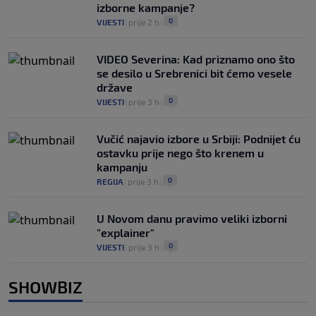
izborne kampanje?
0
VIJESTI
|
prije 2 h
|
VIDEO Severina: Kad priznamo ono što
se desilo u Srebrenici bit ćemo vesele
države
0
VIJESTI
|
prije 3 h
|
Vučić najavio izbore u Srbiji: Podnijet ću
ostavku prije nego što krenem u
kampanju
0
REGIJA
|
prije 3 h
|
U Novom danu pravimo veliki izborni
"explainer"
0
VIJESTI
|
prije 3 h
|
SHOWBIZ