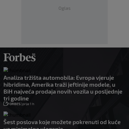
Oglas
Analiza tržišta automobila: Evropa vjeruje
hibridima, Amerika traži jeftinije modele, u
BiH najveća prodaja novih vozila u posljednje
tri godine
FORBES
|
prije 1 h
Šest poslova koje možete pokrenuti od kuće
uz minimalna ulaganja