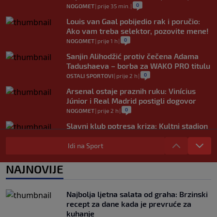
0
NOGOMET
|
prije 35 min.
|
Louis van Gaal pobijedio rak i poručio:
Ako vam treba selektor, pozovite mene!
0
NOGOMET
|
prije 1 h
|
Sanjin Alihodžić protiv čečena Adama
Tadushaeva – borba za WAKO PRO titulu
0
OSTALI SPORTOVI
|
prije 2 h
|
Arsenal ostaje praznih ruku: Vinícius
Júnior i Real Madrid postigli dogovor
0
NOGOMET
|
prije 2 h
|
Slavni klub potresa kriza: Kultni stadion
u Italiji bit će prazan na početku sezone,
navijači objavili rat upravi
Idi na Sport
0
NOGOMET
|
prije 3 h
|
NAJNOVIJE
Izvinjenje s elementima prijetnje i
„gomila slabića“ u UEFA-i
0
NOGOMET
|
prije 3 h
|
Najbolja ljetna salata od graha: Brzinski
recept za dane kada je prevruće za
kuhanje