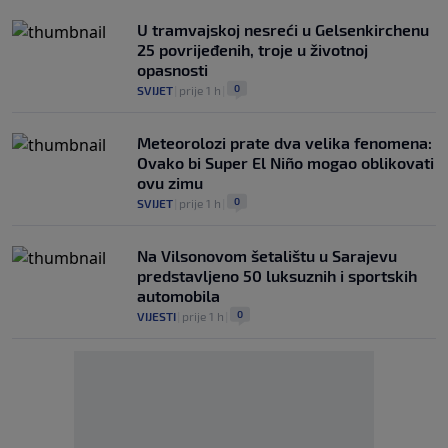
U tramvajskoj nesreći u Gelsenkirchenu
25 povrijeđenih, troje u životnoj
opasnosti
0
SVIJET
|
prije 1 h
|
Meteorolozi prate dva velika fenomena:
Ovako bi Super El Niño mogao oblikovati
ovu zimu
0
SVIJET
|
prije 1 h
|
Na Vilsonovom šetalištu u Sarajevu
predstavljeno 50 luksuznih i sportskih
automobila
0
VIJESTI
|
prije 1 h
|