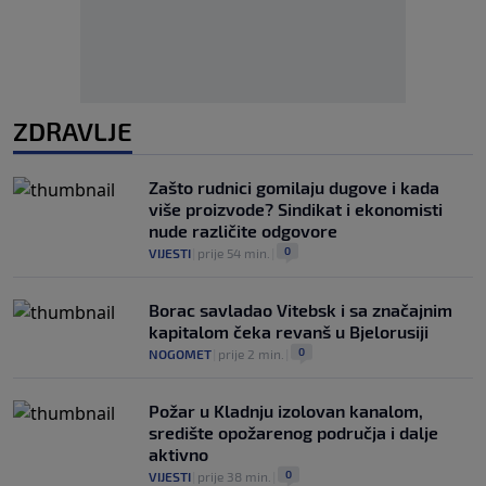
ZDRAVLJE
Zašto rudnici gomilaju dugove i kada
više proizvode? Sindikat i ekonomisti
nude različite odgovore
0
VIJESTI
|
prije 54 min.
|
Borac savladao Vitebsk i sa značajnim
kapitalom čeka revanš u Bjelorusiji
0
NOGOMET
|
prije 2 min.
|
Požar u Kladnju izolovan kanalom,
središte opožarenog područja i dalje
aktivno
0
VIJESTI
|
prije 38 min.
|