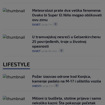
Meteorolozi prate dva velika fenomena:
Ovako bi Super El Niño mogao oblikovati
ovu zimu
0
SVIJET
|
prije 1 h
|
U tramvajskoj nesreći u Gelsenkirchenu
25 povrijeđenih, troje u životnoj
opasnosti
0
SVIJET
|
prije 54 min.
|
LIFESTYLE
Požar izazvao odrone kod Konjica,
kamenje padalo na M-17 i oštetilo vozila
0
VIJESTI
|
prije 2 h
|
Milioni iz budžeta, stotine prijava i samo
nekoliko kazni: Šta pokazuje početak