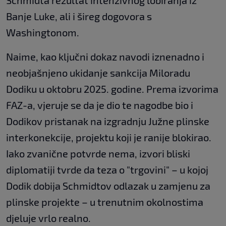
Schmidta rezultat intenzivnog lobiranja iz
Banje Luke, ali i šireg dogovora s
Washingtonom.
Naime, kao ključni dokaz navodi iznenadno i
neobjašnjeno ukidanje sankcija Miloradu
Dodiku u oktobru 2025. godine. Prema izvorima
FAZ-a, vjeruje se da je dio te nagodbe bio i
Dodikov pristanak na izgradnju Južne plinske
interkonekcije, projektu koji je ranije blokirao.
Iako zvanične potvrde nema, izvori bliski
diplomatiji tvrde da teza o "trgovini" – u kojoj
Dodik dobija Schmidtov odlazak u zamjenu za
plinske projekte – u trenutnim okolnostima
djeluje vrlo realno.