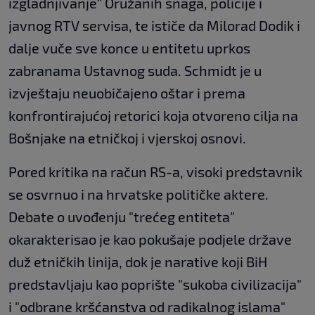
izgladnjivanje" Oružanih snaga, policije i
javnog RTV servisa, te ističe da Milorad Dodik i
dalje vuče sve konce u entitetu uprkos
zabranama Ustavnog suda. Schmidt je u
izvještaju neuobičajeno oštar i prema
konfrontirajućoj retorici koja otvoreno cilja na
Bošnjake na etničkoj i vjerskoj osnovi.
Pored kritika na račun RS-a, visoki predstavnik
se osvrnuo i na hrvatske političke aktere.
Debate o uvođenju "trećeg entiteta"
okarakterisao je kao pokušaje podjele države
duž etničkih linija, dok je narative koji BiH
predstavljaju kao poprište "sukoba civilizacija"
i "odbrane kršćanstva od radikalnog islama"