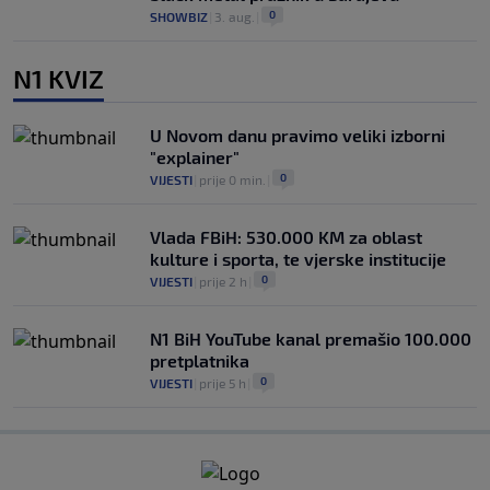
0
SHOWBIZ
|
3. aug.
|
N1 KVIZ
U Novom danu pravimo veliki izborni
"explainer"
0
VIJESTI
|
prije 0 min.
|
Vlada FBiH: 530.000 KM za oblast
kulture i sporta, te vjerske institucije
0
VIJESTI
|
prije 2 h
|
N1 BiH YouTube kanal premašio 100.000
pretplatnika
0
VIJESTI
|
prije 5 h
|