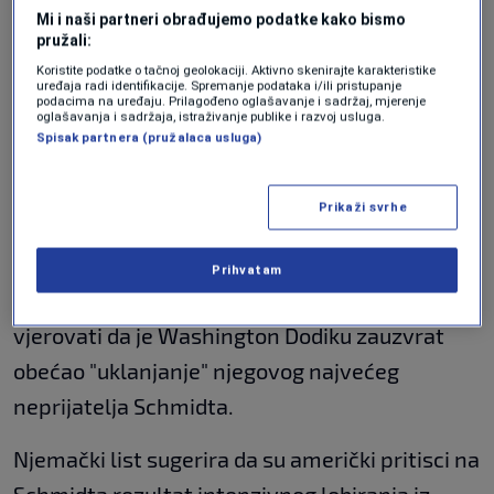
poduzetnici bliski Donaldu Trumpu planira
Mi i naši partneri obrađujemo podatke kako bismo
pružali:
izgradnju plinovoda od LNG terminala na
Koristite podatke o tačnoj geolokaciji. Aktivno skenirajte karakteristike
hrvatskoj obali prema Bosni i Hercegovini,
uređaja radi identifikacije. Spremanje podataka i/ili pristupanje
podacima na uređaju. Prilagođeno oglašavanje i sadržaj, mjerenje
oglašavanja i sadržaja, istraživanje publike i razvoj usluga.
kojim bi tekao američki gas. Milorad Dodik, koji
Spisak partnera (pružalaca usluga)
je kao saveznik Vladimira Putina ranije blokirao
gotovo sve američke inicijative, ovaj je projekt
Prikaži svrhe
preko svoje stranke u potpunosti podržao.
FAZ
ističe da, iako ne postoje direktni dokazi, pod
Prihvatam
trenutnim okolnostima nije samo spekulativno
vjerovati da je Washington Dodiku zauzvrat
obećao "uklanjanje" njegovog najvećeg
neprijatelja Schmidta.
Njemački list sugerira da su američki pritisci na