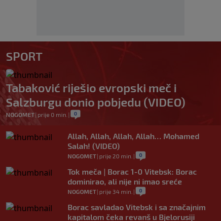
SPORT
Tabaković riješio evropski meč i
Salzburgu donio pobjedu (VIDEO)
0
NOGOMET
|
prije 0 min.
|
Allah, Allah, Allah, Allah… Mohamed
Salah! (VIDEO)
0
NOGOMET
|
prije 20 min.
|
Tok meča | Borac 1-0 Vitebsk: Borac
dominirao, ali nije ni imao sreće
0
NOGOMET
|
prije 34 min.
|
Borac savladao Vitebsk i sa značajnim
kapitalom čeka revanš u Bjelorusiji