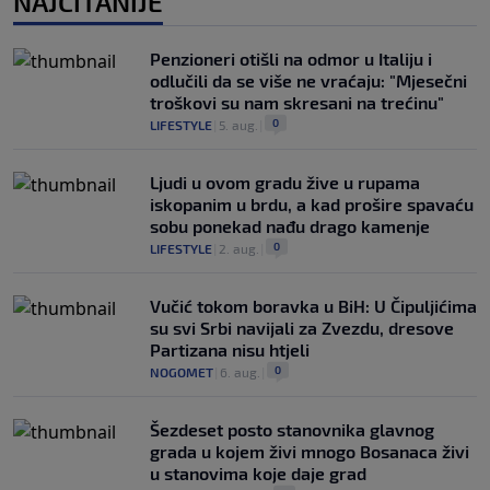
NAJČITANIJE
Penzioneri otišli na odmor u Italiju i
odlučili da se više ne vraćaju: "Mjesečni
troškovi su nam skresani na trećinu"
0
LIFESTYLE
|
5. aug.
|
Ljudi u ovom gradu žive u rupama
iskopanim u brdu, a kad prošire spavaću
sobu ponekad nađu drago kamenje
0
LIFESTYLE
|
2. aug.
|
Vučić tokom boravka u BiH: U Čipuljićima
su svi Srbi navijali za Zvezdu, dresove
Partizana nisu htjeli
0
NOGOMET
|
6. aug.
|
Šezdeset posto stanovnika glavnog
grada u kojem živi mnogo Bosanaca živi
u stanovima koje daje grad