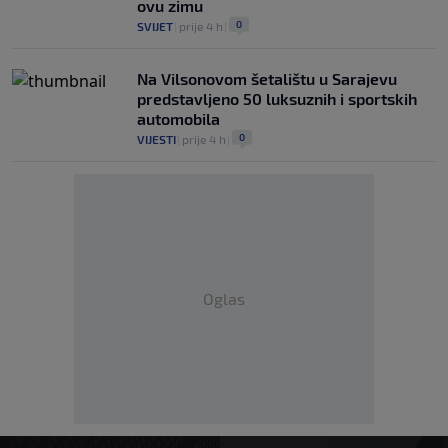
ovu zimu
0
SVIJET
|
prije 4 h
|
Na Vilsonovom šetalištu u Sarajevu
predstavljeno 50 luksuznih i sportskih
automobila
0
VIJESTI
|
prije 4 h
|
Oglas