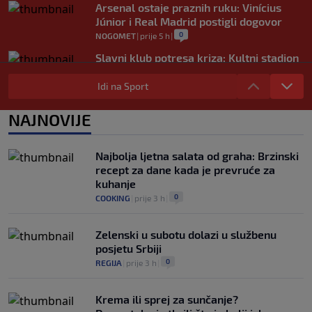
Arsenal ostaje praznih ruku: Vinícius
Júnior i Real Madrid postigli dogovor
0
NOGOMET
|
prije 5 h
|
Slavni klub potresa kriza: Kultni stadion
u Italiji bit će prazan na početku sezone,
navijači objavili rat upravi
Idi na Sport
0
NOGOMET
|
prije 5 h
|
NAJNOVIJE
Izvinjenje s elementima prijetnje i
„gomila slabića“ u UEFA-i
0
NOGOMET
|
prije 6 h
|
Najbolja ljetna salata od graha: Brzinski
recept za dane kada je prevruće za
kuhanje
0
COOKING
|
prije 3 h
|
Zelenski u subotu dolazi u službenu
posjetu Srbiji
0
REGIJA
|
prije 3 h
|
Krema ili sprej za sunčanje?