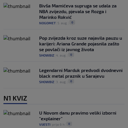
Bivša Mamićeva supruga se udala za
NBA zvijezdu, pjevala se Rozga i
Marinko Rokvić
0
NOGOMET
|
5. aug.
|
Pop zvijezda kroz suze najavila pauzu u
karijeri: Ariana Grande pojasnila zašto
se povlači iz javnog života
0
SHOWBIZ
|
4. aug.
|
Legendarni Marduk predvodi dvodnevni
black metal praznik u Sarajevu
0
SHOWBIZ
|
3. aug.
|
N1 KVIZ
U Novom danu pravimo veliki izborni
"explainer"
0
VIJESTI
|
prije 6 h
|