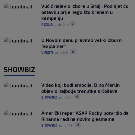
Vučić najavio izbore u Srbiji: Podnijet ću
ostavku prije nego što krenem u
kampanju
0
REGIJA
|
prije 6 h
|
U Novom danu pravimo veliki izborni
"explainer"
0
VIJESTI
|
prije 6 h
|
SHOWBIZ
Video koji budi emocije: Dino Merlin
objavio najbolje trenutke s Koševa
0
SHOWBIZ
|
prije 8 h
|
Američki reper A$AP Rocky potvrdio da
Rihanna radi na novim pjesmama
0
SHOWBIZ
|
prije 11 h
|