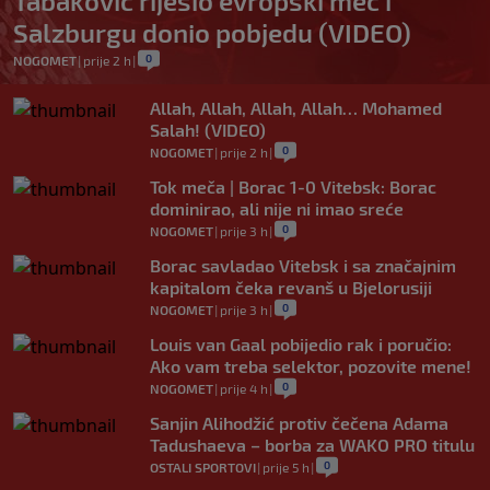
Tabaković riješio evropski meč i
Salzburgu donio pobjedu (VIDEO)
0
NOGOMET
|
prije 2 h
|
Allah, Allah, Allah, Allah… Mohamed
Salah! (VIDEO)
0
NOGOMET
|
prije 2 h
|
Tok meča | Borac 1-0 Vitebsk: Borac
dominirao, ali nije ni imao sreće
0
NOGOMET
|
prije 3 h
|
Borac savladao Vitebsk i sa značajnim
kapitalom čeka revanš u Bjelorusiji
0
NOGOMET
|
prije 3 h
|
Louis van Gaal pobijedio rak i poručio:
Ako vam treba selektor, pozovite mene!
0
NOGOMET
|
prije 4 h
|
Sanjin Alihodžić protiv čečena Adama
Tadushaeva – borba za WAKO PRO titulu
0
OSTALI SPORTOVI
|
prije 5 h
|