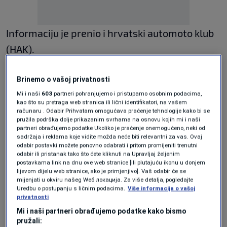
Informaciju je prenio i hrvatski automoto klub
(HAK).
"Zbog oštećenja mosta između graničnih
Brinemo o vašoj privatnosti
prijelaza Stara Gradiška (HR) i Bosanska
Mi i naši
603
partneri pohranjujemo i pristupamo osobnim podacima,
kao što su pretraga web stranica ili lični identifikatori, na vašem
Gradiška (BiH) sav je promet do daljnjega u
računaru . Odabir Prihvatam omogućava praćenje tehnologije kako bi se
pružila podrška dolje prikazanim svrhama na osnovu kojih mi i naši
prekidu", objavio je HAK.
partneri obrađujemo podatke Ukoliko je praćenje onemogućeno, neki od
sadržaja i reklama koje vidite možda neće biti relevantni za vas. Ovaj
odabir postavki možete ponovno odabrati i pritom promijeniti trenutni
odabir ili pristanak tako što ćete kliknuti na Upravljaj željenim
postavkama link na dnu ove web stranice [ili plutajuću ikonu u donjem
lijevom dijelu web stranice, ako je primjenjivo]. Vaš odabir će se
mijenjati u okviru našeg Wеб локација. Za više detalja, pogledajte
Uredbu o postupanju s ličnim podacima.
Više informacija o vašoj
privatnosti
Mi i naši partneri obrađujemo podatke kako bismo
pružali: