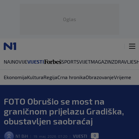
Oglas
NAJNOVIJE
VIJESTI
SPORT
SVIJET
MAGAZIN
ZDRAVLJE
S
Ekonomija
Kultura
Regija
Crna hronika
Obrazovanje
Vrijeme
FOTO Obrušio se most na
graničnom prijelazu Gradiška,
obustavljen saobraćaj
0
N1 BiH
VIJESTI
|
19. maj. 2026. 07:20
|
|