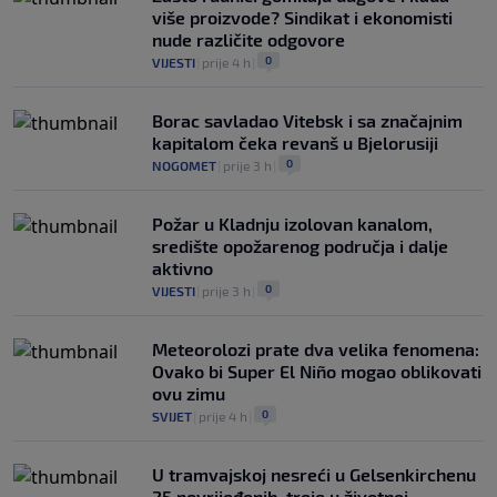
više proizvode? Sindikat i ekonomisti
nude različite odgovore
0
VIJESTI
|
prije 4 h
|
Borac savladao Vitebsk i sa značajnim
kapitalom čeka revanš u Bjelorusiji
0
NOGOMET
|
prije 3 h
|
Požar u Kladnju izolovan kanalom,
središte opožarenog područja i dalje
aktivno
0
VIJESTI
|
prije 3 h
|
Meteorolozi prate dva velika fenomena:
Ovako bi Super El Niño mogao oblikovati
ovu zimu
0
SVIJET
|
prije 4 h
|
U tramvajskoj nesreći u Gelsenkirchenu
25 povrijeđenih, troje u životnoj