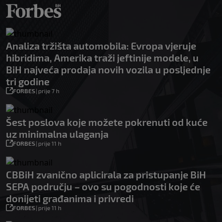
Analiza tržišta automobila: Evropa vjeruje
hibridima, Amerika traži jeftinije modele, u
BiH najveća prodaja novih vozila u posljednje
tri godine
FORBES
|
prije 7 h
Šest poslova koje možete pokrenuti od kuće
uz minimalna ulaganja
FORBES
|
prije 11 h
CBBiH zvanično aplicirala za pristupanje BiH
SEPA području – ovo su pogodnosti koje će
donijeti građanima i privredi
FORBES
|
prije 11 h