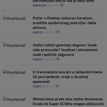
Dermatolozi otkrili šta je bolji izbor
0
ZDRAVLJE
|
prije 3 h
|
Požar u Kladnju izolovan kanalom,
središte opožarenog područja i dalje
aktivno
0
VIJESTI
|
prije 3 h
|
Zašto rudnici gomilaju dugove i kada
više proizvode? Sindikat i ekonomisti
nude različite odgovore
0
VIJESTI
|
prije 4 h
|
U tramvajskoj nesreći u Gelsenkirchenu
25 povrijeđenih, troje u životnoj
opasnosti
0
SVIJET
|
prije 4 h
|
Meteorolozi prate dva velika fenomena:
Ovako bi Super El Niño mogao oblikovati