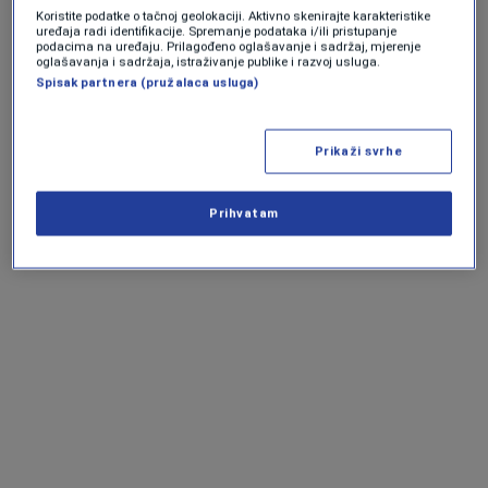
Koristite podatke o tačnoj geolokaciji. Aktivno skenirajte karakteristike
uređaja radi identifikacije. Spremanje podataka i/ili pristupanje
podacima na uređaju. Prilagođeno oglašavanje i sadržaj, mjerenje
oglašavanja i sadržaja, istraživanje publike i razvoj usluga.
Spisak partnera (pružalaca usluga)
Prikaži svrhe
Prihvatam