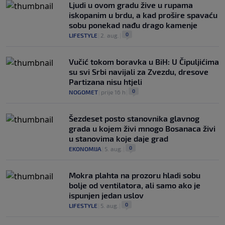
Ljudi u ovom gradu žive u rupama
iskopanim u brdu, a kad prošire spavaću
sobu ponekad nađu drago kamenje
0
LIFESTYLE
|
2. aug.
|
Vučić tokom boravka u BiH: U Čipuljićima
su svi Srbi navijali za Zvezdu, dresove
Partizana nisu htjeli
0
NOGOMET
|
prije 16 h
|
Šezdeset posto stanovnika glavnog
grada u kojem živi mnogo Bosanaca živi
u stanovima koje daje grad
0
EKONOMIJA
|
5. aug.
|
Mokra plahta na prozoru hladi sobu
bolje od ventilatora, ali samo ako je
ispunjen jedan uslov
0
LIFESTYLE
|
5. aug.
|