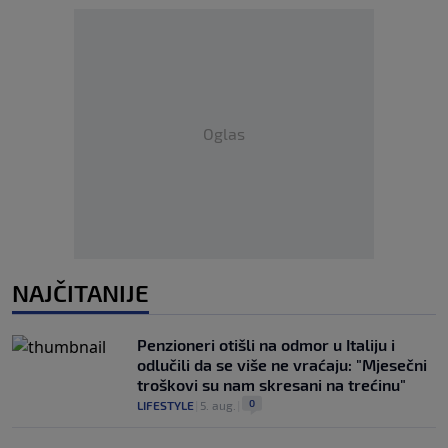
Oglas
NAJČITANIJE
Penzioneri otišli na odmor u Italiju i
odlučili da se više ne vraćaju: "Mjesečni
troškovi su nam skresani na trećinu"
0
LIFESTYLE
|
5. aug.
|