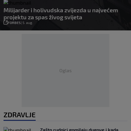
Milijarder i holivudska zvijezda u najvećem
projektu za spas živog svijeta
FORBES
|
5. aug.
Oglas
ZDRAVLJE
Zašto rudnici gomilaju dugove i kada