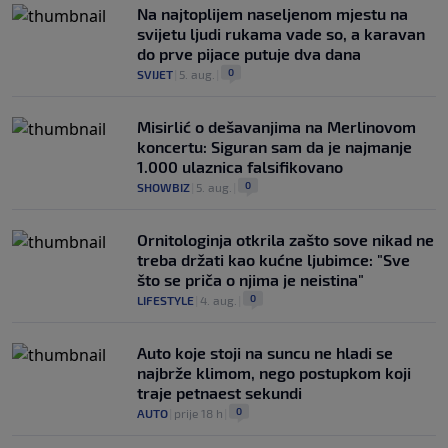
Na najtoplijem naseljenom mjestu na
svijetu ljudi rukama vade so, a karavan
do prve pijace putuje dva dana
0
SVIJET
|
5. aug.
|
Misirlić o dešavanjima na Merlinovom
koncertu: Siguran sam da je najmanje
1.000 ulaznica falsifikovano
0
SHOWBIZ
|
5. aug.
|
Ornitologinja otkrila zašto sove nikad ne
treba držati kao kućne ljubimce: "Sve
što se priča o njima je neistina"
0
LIFESTYLE
|
4. aug.
|
Auto koje stoji na suncu ne hladi se
najbrže klimom, nego postupkom koji
traje petnaest sekundi
0
AUTO
|
prije 18 h
|