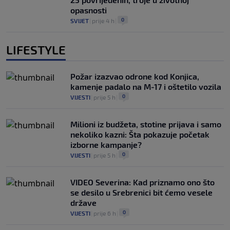
opasnosti
0
SVIJET
|
prije 4 h
|
LIFESTYLE
Požar izazvao odrone kod Konjica,
kamenje padalo na M-17 i oštetilo vozila
0
VIJESTI
|
prije 5 h
|
Milioni iz budžeta, stotine prijava i samo
nekoliko kazni: Šta pokazuje početak
izborne kampanje?
0
VIJESTI
|
prije 5 h
|
VIDEO Severina: Kad priznamo ono što
se desilo u Srebrenici bit ćemo vesele
države
0
VIJESTI
|
prije 6 h
|