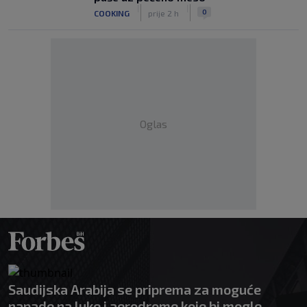
|
|
0
COOKING
prije 2 h
Oglas
Saudijska Arabija se priprema za moguće
napade na luke i aerodrome koje bi mogle