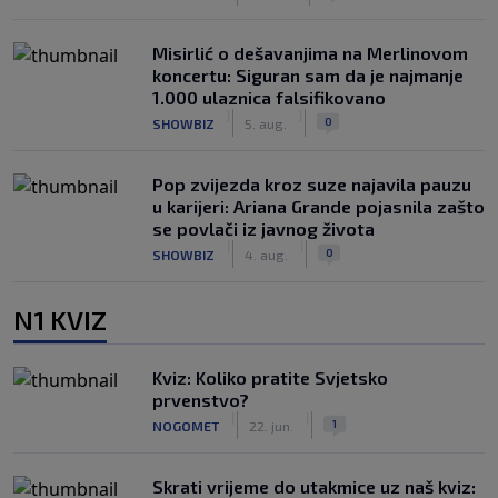
Misirlić o dešavanjima na Merlinovom
koncertu: Siguran sam da je najmanje
1.000 ulaznica falsifikovano
|
|
0
SHOWBIZ
5. aug.
Pop zvijezda kroz suze najavila pauzu
u karijeri: Ariana Grande pojasnila zašto
se povlači iz javnog života
|
|
0
SHOWBIZ
4. aug.
N1 KVIZ
Kviz: Koliko pratite Svjetsko
prvenstvo?
|
|
1
NOGOMET
22. jun.
Skrati vrijeme do utakmice uz naš kviz: