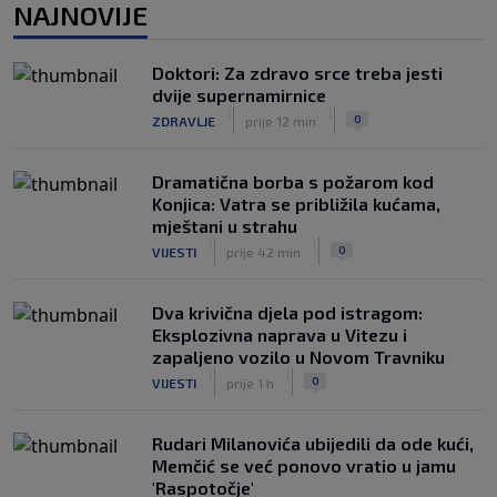
NAJNOVIJE
Ivan Toney optužen za napad u noćnom
klubu u Londonu
Doktori: Za zdravo srce treba jesti
|
|
0
NOGOMET
prije 4 h
dvije supernamirnice
|
|
0
ZDRAVLJE
prije 12 min
Dramatična borba s požarom kod
Konjica: Vatra se približila kućama,
mještani u strahu
|
|
0
VIJESTI
prije 42 min
Dva krivična djela pod istragom:
Eksplozivna naprava u Vitezu i
zapaljeno vozilo u Novom Travniku
|
|
0
VIJESTI
prije 1 h
Rudari Milanovića ubijedili da ode kući,
Memčić se već ponovo vratio u jamu
'Raspotočje'