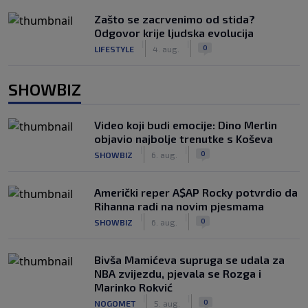
Zašto se zacrvenimo od stida?
Odgovor krije ljudska evolucija
|
|
0
LIFESTYLE
4. aug.
SHOWBIZ
Video koji budi emocije: Dino Merlin
objavio najbolje trenutke s Koševa
|
|
0
SHOWBIZ
6. aug.
Američki reper A$AP Rocky potvrdio da
Rihanna radi na novim pjesmama
|
|
0
SHOWBIZ
6. aug.
Bivša Mamićeva supruga se udala za
NBA zvijezdu, pjevala se Rozga i
Marinko Rokvić
|
|
0
NOGOMET
5. aug.