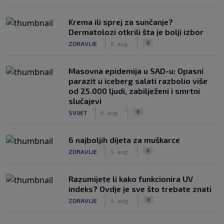
Krema ili sprej za sunčanje?
Dermatolozi otkrili šta je bolji izbor
|
|
0
ZDRAVLJE
6. aug.
Masovna epidemija u SAD-u: Opasni
parazit u iceberg salati razbolio više
od 25.000 ljudi, zabilježeni i smrtni
slučajevi
|
|
0
SVIJET
6. aug.
6 najboljih dijeta za muškarce
|
|
0
ZDRAVLJE
5. aug.
Razumijete li kako funkcionira UV
indeks? Ovdje je sve što trebate znati
|
|
0
ZDRAVLJE
4. aug.