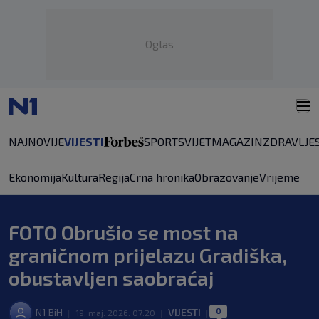
Oglas
NAJNOVIJE
VIJESTI
SPORT
SVIJET
MAGAZIN
ZDRAVLJE
Ekonomija
Kultura
Regija
Crna hronika
Obrazovanje
Vrijeme
FOTO Obrušio se most na
graničnom prijelazu Gradiška,
obustavljen saobraćaj
0
N1 BiH
VIJESTI
|
19. maj. 2026. 07:20
|
|