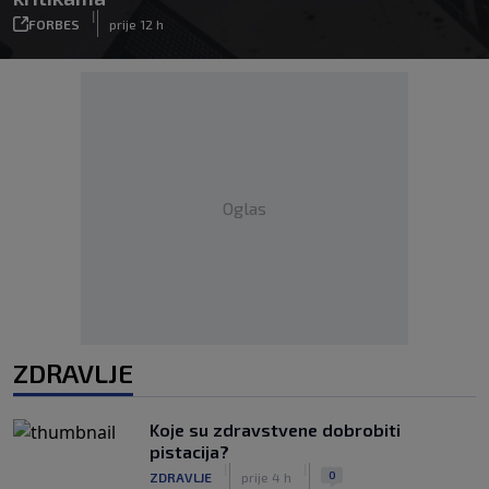
|
FORBES
prije 12 h
Oglas
ZDRAVLJE
Koje su zdravstvene dobrobiti
pistacija?
|
|
0
ZDRAVLJE
prije 4 h