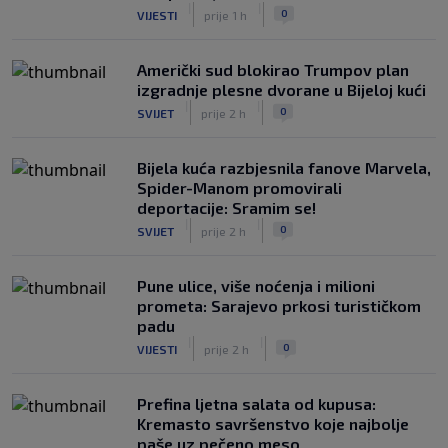
|
|
0
VIJESTI
prije 1 h
Američki sud blokirao Trumpov plan
izgradnje plesne dvorane u Bijeloj kući
|
|
0
SVIJET
prije 2 h
Bijela kuća razbjesnila fanove Marvela,
Spider-Manom promovirali
deportacije: Sramim se!
|
|
0
SVIJET
prije 2 h
Pune ulice, više noćenja i milioni
prometa: Sarajevo prkosi turističkom
padu
|
|
0
VIJESTI
prije 2 h
Prefina ljetna salata od kupusa:
Kremasto savršenstvo koje najbolje
paše uz pečeno meso