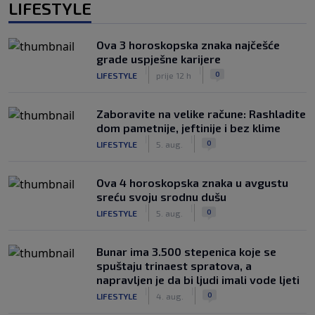
LIFESTYLE
Ova 3 horoskopska znaka najčešće
grade uspješne karijere
|
|
0
LIFESTYLE
prije 12 h
Zaboravite na velike račune: Rashladite
dom pametnije, jeftinije i bez klime
|
|
0
LIFESTYLE
5. aug.
Ova 4 horoskopska znaka u avgustu
sreću svoju srodnu dušu
|
|
0
LIFESTYLE
5. aug.
Bunar imа 3.500 stepenica koje se
spuštaju trinaest spratova, a
napravljen je da bi ljudi imali vode ljeti
|
|
0
LIFESTYLE
4. aug.