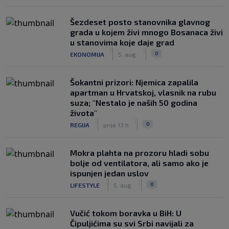
Šezdeset posto stanovnika glavnog
grada u kojem živi mnogo Bosanaca živi
u stanovima koje daje grad
|
|
0
EKONOMIJA
5. aug.
Šokantni prizori: Njemica zapalila
apartman u Hrvatskoj, vlasnik na rubu
suza; "Nestalo je naših 50 godina
života"
|
|
0
REGIJA
prije 13 h
Mokra plahta na prozoru hladi sobu
bolje od ventilatora, ali samo ako je
ispunjen jedan uslov
|
|
0
LIFESTYLE
5. aug.
Vučić tokom boravka u BiH: U
Čipuljićima su svi Srbi navijali za