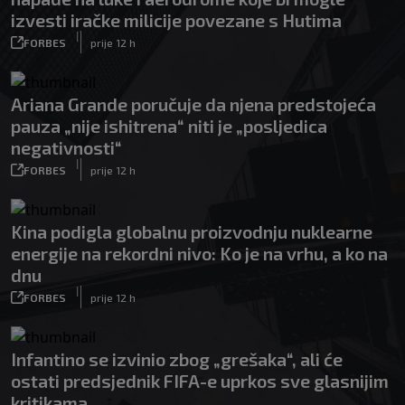
izvesti iračke milicije povezane s Hutima
|
FORBES
prije 12 h
Ariana Grande poručuje da njena predstojeća
pauza „nije ishitrena“ niti je „posljedica
negativnosti“
|
FORBES
prije 12 h
Kina podigla globalnu proizvodnju nuklearne
energije na rekordni nivo: Ko je na vrhu, a ko na
dnu
|
FORBES
prije 12 h
Infantino se izvinio zbog „grešaka“, ali će
ostati predsjednik FIFA-e uprkos sve glasnijim
kritikama