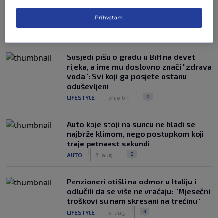
Prihvatam
NAJČITANIJE
Susjedi pišu o gradu u BiH na devet
rijeka, a ime mu doslovno znači "zdrava
voda": Svi koji ga posjete ostanu
oduševljeni
|
|
0
LIFESTYLE
prije 6 h
Auto koje stoji na suncu ne hladi se
najbrže klimom, nego postupkom koji
traje petnaest sekundi
|
|
0
AUTO
6. aug.
Penzioneri otišli na odmor u Italiju i
odlučili da se više ne vraćaju: "Mjesečni
troškovi su nam skresani na trećinu"
|
|
0
LIFESTYLE
5. aug.