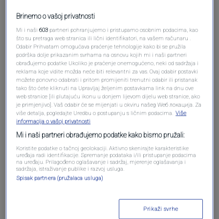
Brinemo o vašoj privatnosti
Mi i naši
603
partneri pohranjujemo i pristupamo osobnim podacima, kao
što su pretraga web stranica ili lični identifikatori, na vašem računaru .
Odabir Prihvatam omogućava praćenje tehnologije kako bi se pružila
Oglas
podrška dolje prikazanim svrhama na osnovu kojih mi i naši partneri
obrađujemo podatke Ukoliko je praćenje onemogućeno, neki od sadržaja i
reklama koje vidite možda neće biti relevantni za vas. Ovaj odabir postavki
možete ponovno odabrati i pritom promijeniti trenutni odabir ili pristanak
tako što ćete kliknuti na Upravljaj željenim postavkama link na dnu ove
web stranice [ili plutajuću ikonu u donjem lijevom dijelu web stranice, ako
je primjenjivo]. Vaš odabir će se mijenjati u okviru našeg Wеб локација. Za
više detalja, pogledajte Uredbu o postupanju s ličnim podacima.
Više
informacija o vašoj privatnosti
Mi i naši partneri obrađujemo podatke kako bismo pružali:
Koristite podatke o tačnoj geolokaciji. Aktivno skenirajte karakteristike
uređaja radi identifikacije. Spremanje podataka i/ili pristupanje podacima
na uređaju. Prilagođeno oglašavanje i sadržaj, mjerenje oglašavanja i
sadržaja, istraživanje publike i razvoj usluga.
Oglas
Spisak partnera (pružalaca usluga)
Prikaži svrhe