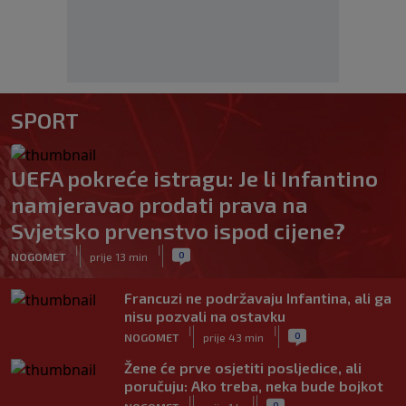
SPORT
UEFA pokreće istragu: Je li Infantino
namjeravao prodati prava na
Svjetsko prvenstvo ispod cijene?
|
|
0
NOGOMET
prije 13 min
Francuzi ne podržavaju Infantina, ali ga
nisu pozvali na ostavku
|
|
0
NOGOMET
prije 43 min
Žene će prve osjetiti posljedice, ali
poručuju: Ako treba, neka bude bojkot
|
|
0