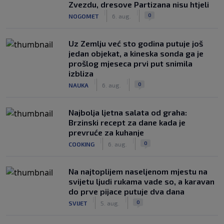
Zvezdu, dresove Partizana nisu htjeli
|
|
0
NOGOMET
6. aug.
Uz Zemlju već sto godina putuje još
jedan objekat, a kineska sonda ga je
prošlog mjeseca prvi put snimila
izbliza
|
|
0
NAUKA
6. aug.
Najbolja ljetna salata od graha:
Brzinski recept za dane kada je
prevruće za kuhanje
|
|
0
COOKING
6. aug.
Na najtoplijem naseljenom mjestu na
svijetu ljudi rukama vade so, a karavan
do prve pijace putuje dva dana
|
|
0
SVIJET
5. aug.