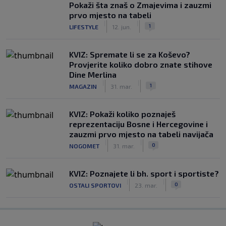
Pokaži šta znaš o Zmajevima i zauzmi
prvo mjesto na tabeli
|
|
1
LIFESTYLE
12. jun.
KVIZ: Spremate li se za Koševo?
Provjerite koliko dobro znate stihove
Dine Merlina
|
|
1
MAGAZIN
31. mar.
KVIZ: Pokaži koliko poznaješ
reprezentaciju Bosne i Hercegovine i
zauzmi prvo mjesto na tabeli navijača
|
|
0
NOGOMET
31. mar.
KVIZ: Poznajete li bh. sport i sportiste?
|
|
0
OSTALI SPORTOVI
23. mar.