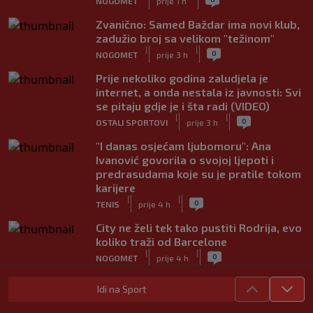
NOGOMET
prije 1 h
Zvanično: Samed Baždar ima novi klub,
zadužio broj sa velikom "težinom"
|
|
0
NOGOMET
prije 3 h
Prije nekoliko godina zaludjela je
internet, a onda nestala iz javnosti: Svi
se pitaju gdje je i šta radi (VIDEO)
|
|
0
OSTALI SPORTOVI
prije 3 h
"I danas osjećam ljubomoru": Ana
Ivanović govorila o svojoj ljepoti i
predrasudama koje su je pratile tokom
karijere
|
|
0
TENIS
prije 4 h
City ne želi tek tako pustiti Rodrija, evo
koliko traži od Barcelone
|
|
0
NOGOMET
prije 4 h
Rekorder G lige i NBA All-Star vikenda
Idi na Sport
potpisao za Gironu
|
|
0
KOŠARKA
prije 4 h