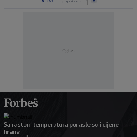
0
VIJESTI
prije 47 min
Oglas
Sa rastom temperatura porasle su i cijene
hrane
|