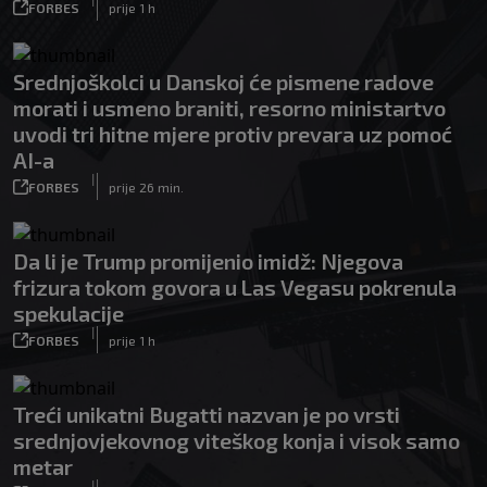
FORBES
prije 1 h
Srednjoškolci u Danskoj će pismene radove
morati i usmeno braniti, resorno ministartvo
uvodi tri hitne mjere protiv prevara uz pomoć
AI-a
|
FORBES
prije 26 min.
Da li je Trump promijenio imidž: Njegova
frizura tokom govora u Las Vegasu pokrenula
spekulacije
|
FORBES
prije 1 h
Treći unikatni Bugatti nazvan je po vrsti
srednjovjekovnog viteškog konja i visok samo
metar
|