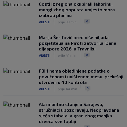
Gosti iz regiona okupirali Jahorinu,
mnogi zbog popusta umjesto mora
izabrali planinu
|
|
0
VIJESTI
prije 33 min
Marija Šerifović pred više hiljada
posjetitelja na Piroti zatvorila 'Dane
dijaspore 2026' u Travniku
|
|
0
VIJESTI
prije 41 min
FBiH nema objedinjene podatke o
povučenom i uništenom mesu, prekršaji
utvrđeni u 40 kontrola
|
|
0
VIJESTI
prije 44 min
Alarmantno stanje u Sarajevu,
stručnjaci upozoravaju: Neopravdana
sječa stabala, a grad zbog manjka
drveća sve topliji
|
|