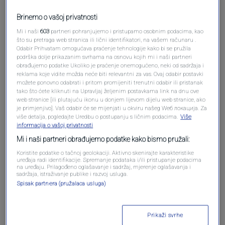
Brinemo o vašoj privatnosti
Mi i naši
603
partneri pohranjujemo i pristupamo osobnim podacima, kao
što su pretraga web stranica ili lični identifikatori, na vašem računaru .
Odabir Prihvatam omogućava praćenje tehnologije kako bi se pružila
podrška dolje prikazanim svrhama na osnovu kojih mi i naši partneri
Oglas
obrađujemo podatke Ukoliko je praćenje onemogućeno, neki od sadržaja i
reklama koje vidite možda neće biti relevantni za vas. Ovaj odabir postavki
možete ponovno odabrati i pritom promijeniti trenutni odabir ili pristanak
tako što ćete kliknuti na Upravljaj željenim postavkama link na dnu ove
web stranice [ili plutajuću ikonu u donjem lijevom dijelu web stranice, ako
je primjenjivo]. Vaš odabir će se mijenjati u okviru našeg Wеб локација. Za
više detalja, pogledajte Uredbu o postupanju s ličnim podacima.
Više
informacija o vašoj privatnosti
Mi i naši partneri obrađujemo podatke kako bismo pružali:
Koristite podatke o tačnoj geolokaciji. Aktivno skenirajte karakteristike
uređaja radi identifikacije. Spremanje podataka i/ili pristupanje podacima
na uređaju. Prilagođeno oglašavanje i sadržaj, mjerenje oglašavanja i
sadržaja, istraživanje publike i razvoj usluga.
Spisak partnera (pružalaca usluga)
Oglas
Prikaži svrhe