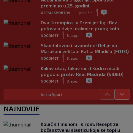
preminuo u 25. godini
|
|
0
OSTALI SPORTOVI
prije 3 h
Dva "krompira" u Premijer ligi: Bez
golova u dvije utakmice prvog kola
|
|
0
NOGOMET
8. aug.
Skandalozno i sramotno: Delije na
Marakani veličale Ratka Mladića (FOTO)
|
|
0
NOGOMET
8. aug.
Kakav otac, takav sin: I Kodro mlađi
pogodio protiv Real Madrida (VIDEO)
|
|
0
NOGOMET
8. aug.
Sudija dosjetljivim komentarom
Idi na Sport
nasmijao publiku nakon žalbe tenisera
(VIDEO)
NAJNOVIJE
|
|
0
TENIS
8. aug.
Haos u Irskoj: Navijač utrčao na teren i
Kolač s limunom i sirom: Recept za
nasrnuo na gostujuće fudbalere
božanstvenu slasticu koja se topi u
(VIDEO)