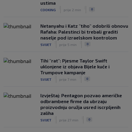
ustima
|
|
0
NOGOMET
8. aug.
|
|
0
COOKING
prije 2 min
Netanyahu i Katz "tiho" odobrili obnovu
Rafaha: Palestinci bi trebali graditi
naselje pod izraelskom kontrolom
|
|
0
SVIJET
prije 5 min
Tihi "rat": Pjesme Taylor Swift
uklonjene iz objava Bijele kuće i
Trumpove kampanje
|
|
0
SVIJET
prije 7 min
Izvještaj: Pentagon pozvao američke
odbrambene firme da ubrzaju
proizvodnju oružja usred iscrpljenih
zaliha
|
|
0
SVIJET
prije 27 min