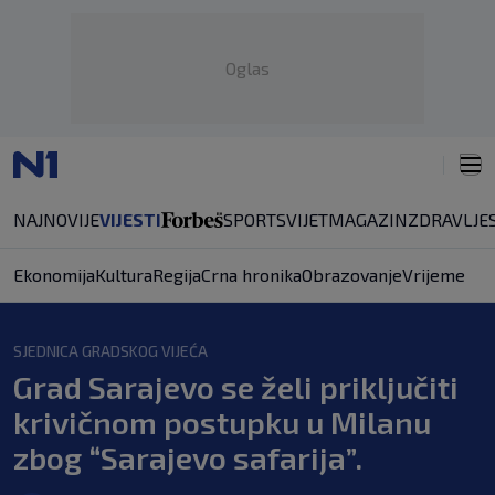
Oglas
NAJNOVIJE
VIJESTI
SPORT
SVIJET
MAGAZIN
ZDRAVLJE
Ekonomija
Kultura
Regija
Crna hronika
Obrazovanje
Vrijeme
SJEDNICA GRADSKOG VIJEĆA
Grad Sarajevo se želi priključiti
krivičnom postupku u Milanu
zbog “Sarajevo safarija”.