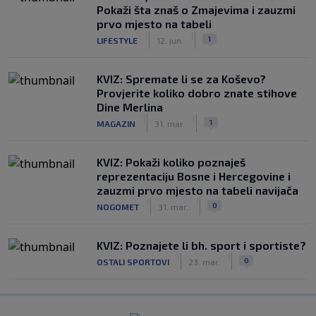
Pokaži šta znaš o Zmajevima i zauzmi
prvo mjesto na tabeli
|
|
1
LIFESTYLE
12. jun.
KVIZ: Spremate li se za Koševo?
Provjerite koliko dobro znate stihove
Dine Merlina
|
|
1
MAGAZIN
31. mar.
KVIZ: Pokaži koliko poznaješ
reprezentaciju Bosne i Hercegovine i
zauzmi prvo mjesto na tabeli navijača
|
|
0
NOGOMET
31. mar.
KVIZ: Poznajete li bh. sport i sportiste?
|
|
0
OSTALI SPORTOVI
23. mar.