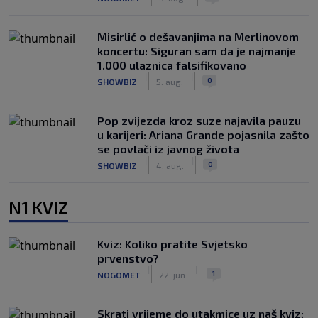
Misirlić o dešavanjima na Merlinovom
koncertu: Siguran sam da je najmanje
1.000 ulaznica falsifikovano
|
|
0
SHOWBIZ
5. aug.
Pop zvijezda kroz suze najavila pauzu
u karijeri: Ariana Grande pojasnila zašto
se povlači iz javnog života
|
|
0
SHOWBIZ
4. aug.
N1 KVIZ
Kviz: Koliko pratite Svjetsko
prvenstvo?
|
|
1
NOGOMET
22. jun.
Skrati vrijeme do utakmice uz naš kviz: