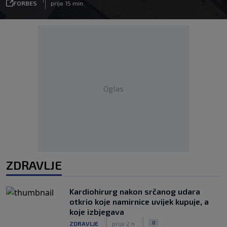
FORBES
prije 15 min.
Oglas
ZDRAVLJE
Kardiohirurg nakon srčanog udara
otkrio koje namirnice uvijek kupuje, a
koje izbjegava
|
|
0
ZDRAVLJE
prije 2 h