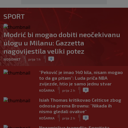
SPORT
Modrić bi mogao dobiti neočekivanu
ulogu u Milanu: Gazzetta
nagovijestila veliki potez
|
|
0
NOGOMET
prije 1 h
"Peković je imao 140 kila, nisam mogao
to da ga pitam": Luda priča NBA
zvijezde, htio je samo jednu stvar
|
|
0
KOŠARKA
prije 2 h
Isiah Thomas kritikovao Celticse zbog
odnosa prema Brownu: "Nikada ih
nismo gledali ovakve"
|
|
0
KOŠARKA
prije 2 h
Nezamisliva tragedija: Sportista