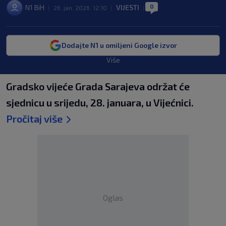
0
N1 BiH
VIJESTI
|
26. jan. 2026. 12:10
|
|
Dodajte N1 u omiljeni Google izvor
Više
Gradsko vijeće Grada Sarajeva održat će
sjednicu u srijedu, 28. januara, u Vijećnici.
Pročitaj više
Oglas