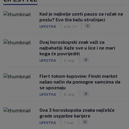
Kad je najbolje uzeti pauzu za ručak na
poslu? Evo šta kažu stručnjaci
|
|
0
LIFESTYLE
prije 3 h
Ovaj horoskopski znak važi za
najbahatiji: Kaže sve u lice i ne mari
koga će povrijediti
|
|
0
LIFESTYLE
8. aug.
Flert tokom kupovine: Finski market
našao način da pomogne samcima da
se upoznaju
|
|
0
LIFESTYLE
8. aug.
Ova 3 horoskopska znaka najčešće
grade uspješne karijere
|
|
0
LIFESTYLE
7. aug.