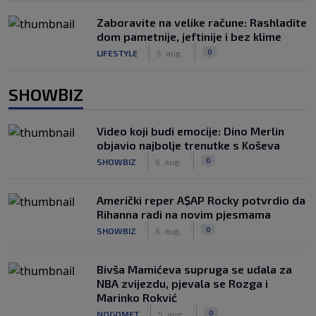
Zaboravite na velike račune: Rashladite
dom pametnije, jeftinije i bez klime
|
|
0
LIFESTYLE
5. aug.
SHOWBIZ
Video koji budi emocije: Dino Merlin
objavio najbolje trenutke s Koševa
|
|
0
SHOWBIZ
6. aug.
Američki reper A$AP Rocky potvrdio da
Rihanna radi na novim pjesmama
|
|
0
SHOWBIZ
6. aug.
Bivša Mamićeva supruga se udala za
NBA zvijezdu, pjevala se Rozga i
Marinko Rokvić
|
|
0
NOGOMET
5. aug.