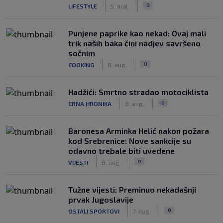
|
|
0
LIFESTYLE
5. aug.
Punjene paprike kao nekad: Ovaj mali
trik naših baka čini nadjev savršeno
sočnim
|
|
0
COOKING
8. aug.
Hadžići: Smrtno stradao motociklista
|
|
0
CRNA HRONIKA
8. aug.
Baronesa Arminka Helić nakon požara
kod Srebrenice: Nove sankcije su
odavno trebale biti uvedene
|
|
0
VIJESTI
8. aug.
Tužne vijesti: Preminuo nekadašnji
prvak Jugoslavije
|
|
0
OSTALI SPORTOVI
7. aug.