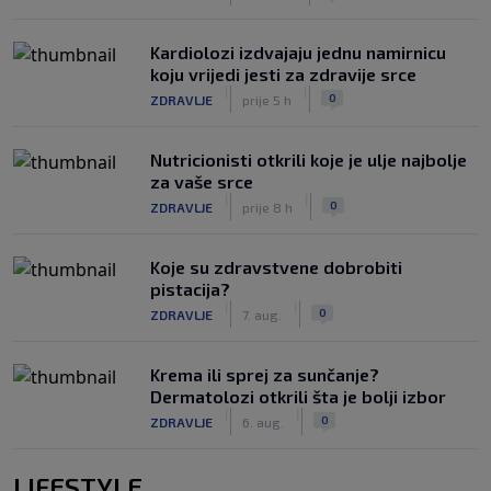
Kardiolozi izdvajaju jednu namirnicu
koju vrijedi jesti za zdravije srce
|
|
0
ZDRAVLJE
prije 5 h
Nutricionisti otkrili koje je ulje najbolje
za vaše srce
|
|
0
ZDRAVLJE
prije 8 h
Koje su zdravstvene dobrobiti
pistacija?
|
|
0
ZDRAVLJE
7. aug.
Krema ili sprej za sunčanje?
Dermatolozi otkrili šta je bolji izbor
|
|
0
ZDRAVLJE
6. aug.
LIFESTYLE