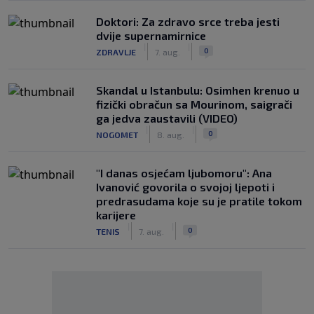
Doktori: Za zdravo srce treba jesti
dvije supernamirnice
|
|
0
ZDRAVLJE
7. aug.
Skandal u Istanbulu: Osimhen krenuo u
fizički obračun sa Mourinom, saigrači
ga jedva zaustavili (VIDEO)
|
|
0
NOGOMET
8. aug.
"I danas osjećam ljubomoru": Ana
Ivanović govorila o svojoj ljepoti i
predrasudama koje su je pratile tokom
karijere
|
|
0
TENIS
7. aug.