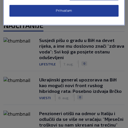
Prihvatam
NAJČITANIJE
Susjedi pišu o gradu u BiH na devet
rijeka, a ime mu doslovno znači "zdrava
voda": Svi koji ga posjete ostanu
oduševljeni
|
|
0
LIFESTYLE
7. aug.
Ukrajinski general upozorava na BiH
kao mogući novi front ruskog
hibridnog rata: Posebno izdvaja Brčko
|
|
0
VIJESTI
8. aug.
Penzioneri otišli na odmor u Italiju i
odlučili da se više ne vraćaju: "Mjesečni
troškovi su nam skresani na trećinu"