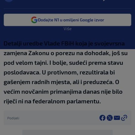
Dodajte N1 u omiljeni Google izvor
Više
Detalji uredbe Vlade FBiH koja je svojevrsna
zamjena Zakonu o porezu na dohodak, još su
pod velom tajni. I bolje, sudeći prema stavu
poslodavaca. U protivnom, rezultirala bi
gašenjem radnih mjesta, ali i preduzeća. O
većim novčanim primanjima danas nije bilo
riječi ni na federalnom parlamentu.
Podijeli