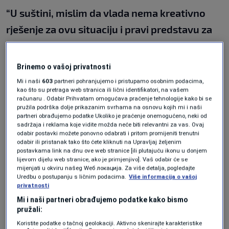
“U suštini, mislim da vlada nema kreativno
rješenje za ovu situaciju i pravi predstavu za
javnost da se nešto dešava”,
smatra Mirsad
zaimović.
Brinemo o vašoj privatnosti
Mi i naši
603
partneri pohranjujemo i pristupamo osobnim podacima,
kao što su pretraga web stranica ili lični identifikatori, na vašem
“To je fantomska Uredba. Skandalozno je da je
računaru . Odabir Prihvatam omogućava praćenje tehnologije kako bi se
pružila podrška dolje prikazanim svrhama na osnovu kojih mi i naši
premijer Nermin Nikšić naveo javno da je to
partneri obrađujemo podatke Ukoliko je praćenje onemogućeno, neki od
sadržaja i reklama koje vidite možda neće biti relevantni za vas. Ovaj
povjerljiv dokument koji se, citiram, sakriva
odabir postavki možete ponovno odabrati i pritom promijeniti trenutni
od javnosti”,
mišljenja Admir Čavalić, SBiH
odabir ili pristanak tako što ćete kliknuti na Upravljaj željenim
postavkama link na dnu ove web stranice [ili plutajuću ikonu u donjem
lijevom dijelu web stranice, ako je primjenjivo]. Vaš odabir će se
mijenjati u okviru našeg Wеб локација. Za više detalja, pogledajte
No, ono što se zna je da je Uredbi prethodilo
Uredbu o postupanju s ličnim podacima.
Više informacija o vašoj
privatnosti
povlačenje iz parlamentarne procedure
Mi i naši partneri obrađujemo podatke kako bismo
zakona koji bi garantovao veća novčana
pružali:
primanja u trenutku dok potrošačka korpa
Koristite podatke o tačnoj geolokaciji. Aktivno skenirajte karakteristike