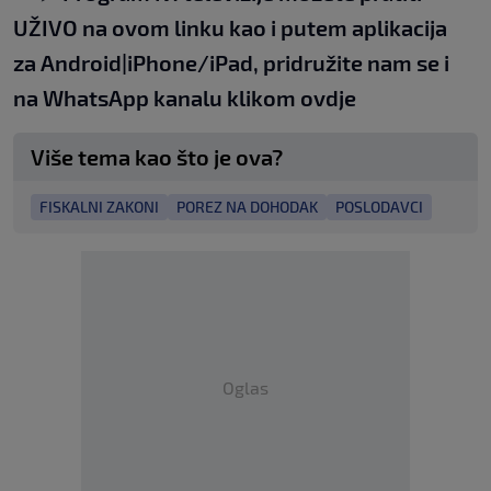
UŽIVO na
ovom linku
kao i putem aplikacija
za
An
droid
|
iPhone/iPad,
pridružite nam se i
na WhatsApp kanalu klikom
ovdje
Više tema kao što je ova?
FISKALNI ZAKONI
POREZ NA DOHODAK
POSLODAVCI
Oglas