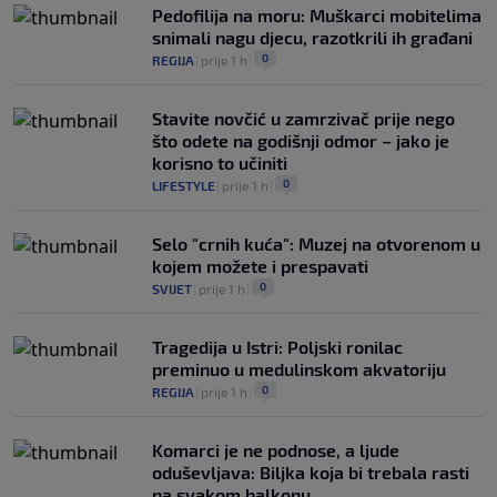
Pedofilija na moru: Muškarci mobitelima
snimali nagu djecu, razotkrili ih građani
0
REGIJA
|
prije 1 h
|
Stavite novčić u zamrzivač prije nego
što odete na godišnji odmor – jako je
korisno to učiniti
0
LIFESTYLE
|
prije 1 h
|
Selo "crnih kuća": Muzej na otvorenom u
kojem možete i prespavati
0
SVIJET
|
prije 1 h
|
Tragedija u Istri: Poljski ronilac
preminuo u medulinskom akvatoriju
0
REGIJA
|
prije 1 h
|
Komarci je ne podnose, a ljude
oduševljava: Biljka koja bi trebala rasti
na svakom balkonu