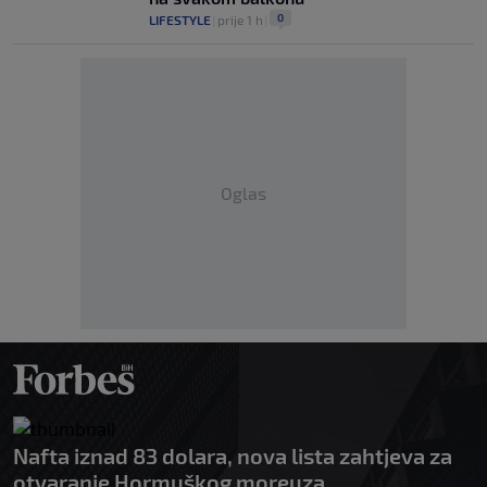
0
LIFESTYLE
|
prije 1 h
|
Oglas
Nafta iznad 83 dolara, nova lista zahtjeva za
otvaranje Hormuškog moreuza