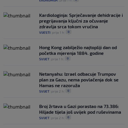
EKONOMIJA
|
prije 1 h
|
Kardiologinja: Sprječavanje dehidracije i
pregrijavanja ključni za očuvanje
zdravlja srca tokom vrućina
0
VIJESTI
|
prije 1 h
|
Hong Kong zabilježio najtopliji dan od
početka mjerenja 1884. godine
0
SVIJET
|
prije 1 h
|
Netanyahu: Izrael odbacuje Trumpov
plan za Gazu, nema povlačenja dok se
Hamas ne razoruža
0
SVIJET
|
prije 2 h
|
Broj žrtava u Gazi porastao na 73.386:
Hiljade tijela još uvijek pod ruševinama
0
SVIJET
|
prije 2 h
|