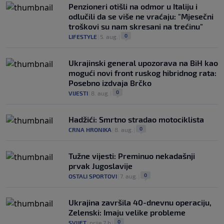
Penzioneri otišli na odmor u Italiju i
odlučili da se više ne vraćaju: "Mjesečni
troškovi su nam skresani na trećinu"
0
LIFESTYLE
|
5. aug.
|
Ukrajinski general upozorava na BiH kao
mogući novi front ruskog hibridnog rata:
Posebno izdvaja Brčko
0
VIJESTI
|
8. aug.
|
Hadžići: Smrtno stradao motociklista
0
CRNA HRONIKA
|
8. aug.
|
Tužne vijesti: Preminuo nekadašnji
prvak Jugoslavije
0
OSTALI SPORTOVI
|
7. aug.
|
Ukrajina završila 40-dnevnu operaciju,
Zelenski: Imaju velike probleme
0
SVIJET
|
prije 7 h
|