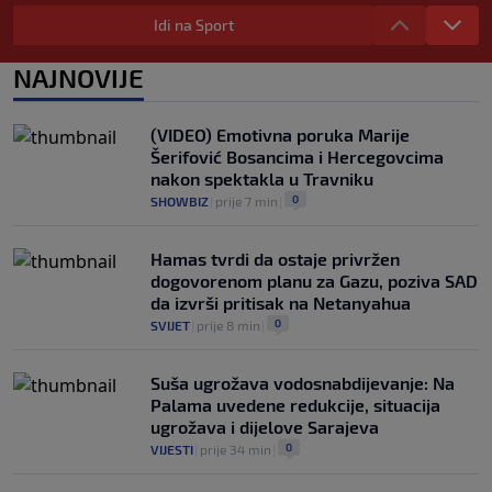
Modrić bi mogao dobiti neočekivanu
ulogu u Milanu: Gazzetta nagovijestila
Idi na Sport
veliki potez
0
NOGOMET
|
prije 6 h
|
NAJNOVIJE
"Peković je imao 140 kila, nisam mogao
to da ga pitam": Luda priča NBA zvijezde,
(VIDEO) Emotivna poruka Marije
htio je samo jednu stvar
Šerifović Bosancima i Hercegovcima
0
KOŠARKA
|
prije 6 h
|
nakon spektakla u Travniku
0
SHOWBIZ
|
prije 7 min
|
Hamas tvrdi da ostaje privržen
dogovorenom planu za Gazu, poziva SAD
da izvrši pritisak na Netanyahua
0
SVIJET
|
prije 8 min
|
Suša ugrožava vodosnabdijevanje: Na
Palama uvedene redukcije, situacija
ugrožava i dijelove Sarajeva
0
VIJESTI
|
prije 34 min
|