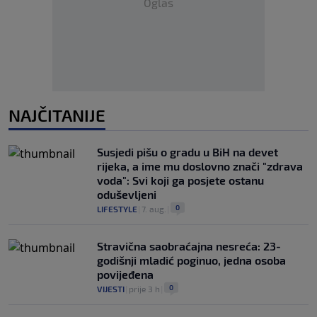
Oglas
NAJČITANIJE
Susjedi pišu o gradu u BiH na devet
rijeka, a ime mu doslovno znači "zdrava
voda": Svi koji ga posjete ostanu
oduševljeni
0
LIFESTYLE
|
7. aug.
|
Stravična saobraćajna nesreća: 23-
godišnji mladić poginuo, jedna osoba
povijeđena
0
VIJESTI
|
prije 3 h
|