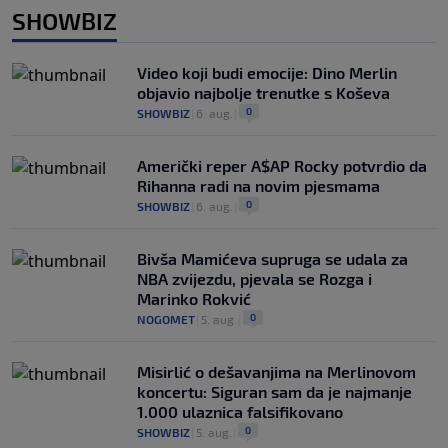
SHOWBIZ
Video koji budi emocije: Dino Merlin
objavio najbolje trenutke s Koševa
0
SHOWBIZ
|
6. aug.
|
Američki reper A$AP Rocky potvrdio da
Rihanna radi na novim pjesmama
0
SHOWBIZ
|
6. aug.
|
Bivša Mamićeva supruga se udala za
NBA zvijezdu, pjevala se Rozga i
Marinko Rokvić
0
NOGOMET
|
5. aug.
|
Misirlić o dešavanjima na Merlinovom
koncertu: Siguran sam da je najmanje
1.000 ulaznica falsifikovano
0
SHOWBIZ
|
5. aug.
|