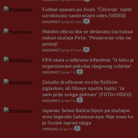
Fudbal opasan po život: "Čišćenje" lopte
uzrokovalo saobraćajni udes (VIDEO)
0
NOGOMET
|
prije 53 min
|
Maldini otkrio šta se dešavalo iza kulisa
nakon slučaja Pirlo: "Povjerenje više ne
postoji"
0
NOGOMET
|
prije 57 min
|
FIFA stala u odbranu Infantina: "U toku je
organizovani pokušaj njegovog rušenja"
0
NOGOMET
|
prije 1 h
|
Zaludio društvene mreže fizičkim
izgledom, ali Okoye spušta loptu: "Ja
sam prije svega golman" (FOTO+VIDEO)
0
NOGOMET
|
prije 1 h
|
Japanac šetao Baščaršijom pa slučajno
sreo legendu Galatasaraya: Nije znao ko
je čovjek ispred njega
0
VIRALNO
|
prije 1 h
|