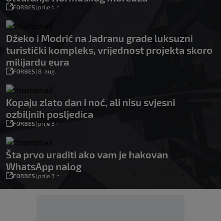
FORBES
|
prije 4 h
Džeko i Modrić na Jadranu grade luksuzni
turistički kompleks, vrijednost projekta skoro
milijardu eura
FORBES
|
8. aug.
Kopaju zlato dan i noć, ali nisu svjesni
ozbiljnih posljedica
FORBES
|
prije 3 h
Šta prvo uraditi ako vam je hakovan
WhatsApp nalog
FORBES
|
prije 3 h