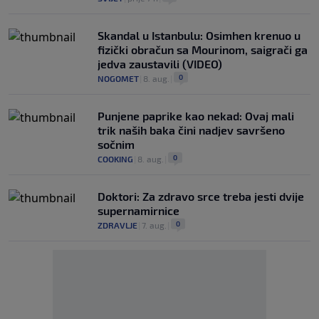
Skandal u Istanbulu: Osimhen krenuo u
fizički obračun sa Mourinom, saigrači ga
jedva zaustavili (VIDEO)
0
NOGOMET
|
8. aug.
|
Punjene paprike kao nekad: Ovaj mali
trik naših baka čini nadjev savršeno
sočnim
0
COOKING
|
8. aug.
|
Doktori: Za zdravo srce treba jesti dvije
supernamirnice
0
ZDRAVLJE
|
7. aug.
|