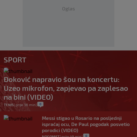
Oglas
SPORT
Đoković napravio šou na koncertu:
Uzeo mikrofon, zapjevao pa zaplesao
na bini (VIDEO)
0
TENIS
|
prije 36 min
|
Messi stigao u Rosario na posljednji
ispraćaj ocu, De Paul pogodak posvetio
porodici (VIDEO)
0
NOGOMET
|
prije 49 min
|