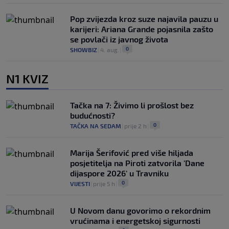
Pop zvijezda kroz suze najavila pauzu u
karijeri: Ariana Grande pojasnila zašto
se povlači iz javnog života
0
SHOWBIZ
|
4. aug.
|
N1 KVIZ
Tačka na 7: Živimo li prošlost bez
budućnosti?
0
TAČKA NA SEDAM
|
prije 2 h
|
Marija Šerifović pred više hiljada
posjetitelja na Piroti zatvorila 'Dane
dijaspore 2026' u Travniku
0
VIJESTI
|
prije 5 h
|
U Novom danu govorimo o rekordnim
vrućinama i energetskoj sigurnosti