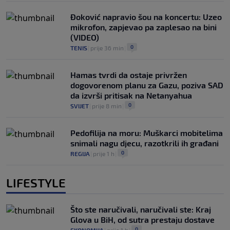
Đoković napravio šou na koncertu: Uzeo
mikrofon, zapjevao pa zaplesao na bini
(VIDEO)
0
TENIS
|
prije 36 min
|
Hamas tvrdi da ostaje privržen
dogovorenom planu za Gazu, poziva SAD
da izvrši pritisak na Netanyahua
0
SVIJET
|
prije 8 min
|
Pedofilija na moru: Muškarci mobitelima
snimali nagu djecu, razotkrili ih građani
0
REGIJA
|
prije 1 h
|
LIFESTYLE
Što ste naručivali, naručivali ste: Kraj
Glova u BiH, od sutra prestaju dostave
0