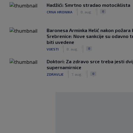
Hadžići: Smrtno stradao motociklista
|
|
0
CRNA HRONIKA
8. aug.
Baronesa Arminka Helić nakon požara 
Srebrenice: Nove sankcije su odavno t
biti uvedene
|
|
0
VIJESTI
8. aug.
Doktori: Za zdravo srce treba jesti dvi
supernamirnice
|
|
0
ZDRAVLJE
7. aug.