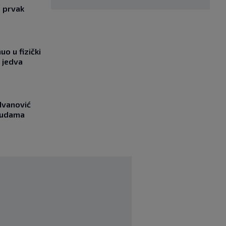
i prvak
o u fizički
 jedva
Ivanović
asudama