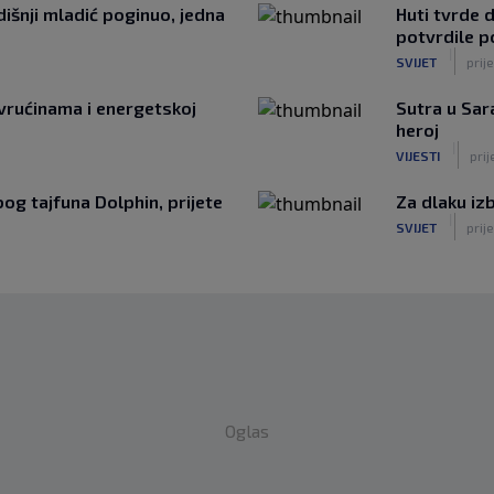
išnji mladić poginuo, jedna
Huti tvrde d
potvrdile p
|
SVIJET
prij
rućinama i energetskoj
Sutra u Sara
heroj
|
VIJESTI
prij
bog tajfuna Dolphin, prijete
Za dlaku iz
|
SVIJET
prije
Oglas