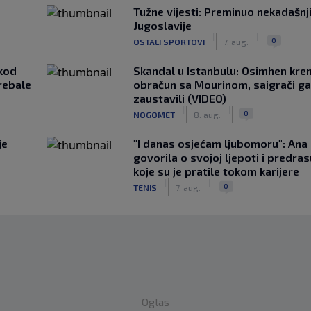
Tužne vijesti: Preminuo nekadašnj
Jugoslavije
|
|
0
OSTALI SPORTOVI
7. aug.
kod
Skandal u Istanbulu: Osimhen krenu
rebale
obračun sa Mourinom, saigrači ga
zaustavili (VIDEO)
|
|
0
NOGOMET
8. aug.
je
"I danas osjećam ljubomoru": Ana 
govorila o svojoj ljepoti i predr
koje su je pratile tokom karijere
|
|
0
TENIS
7. aug.
Oglas