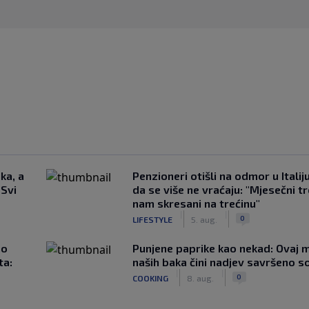
ka, a
Penzioneri otišli na odmor u Italiju 
 Svi
da se više ne vraćaju: "Mjesečni t
nam skresani na trećinu"
|
|
0
LIFESTYLE
5. aug.
ao
Punjene paprike kao nekad: Ovaj ma
ta:
naših baka čini nadjev savršeno s
|
|
0
COOKING
8. aug.