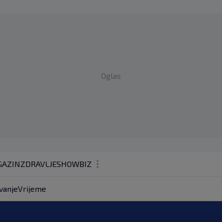
Oglas
AZIN
ZDRAVLJE
SHOWBIZ
KOLUMNE
vanje
Vrijeme