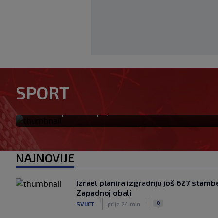
Modrić bi mogao dobiti neoč
SPORT
Milanu: Gazzetta nagovijesti
|
|
0
NOGOMET
prije 3 h
NAJNOVIJE
Izrael planira izgradnju još 627 stambe
Zapadnoj obali
|
|
0
SVIJET
prije 24 min