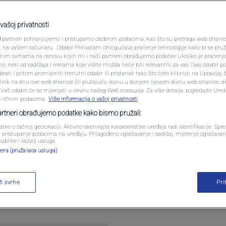
PODCAST
sandra Pandurević,
N1 SPECIJAL
vašoj privatnosti
Voloder i Aida Kišija u
3
partneri pohranjujemo i pristupamo osobnim podacima, kao što su pretraga web stranica 
FENOMENI
ri, na vašem računaru . Odabir Prihvatam omogućava praćenje tehnologije kako bi se pruž
anim svrhama na osnovu kojih mi i naši partneri obrađujemo podatke Ukoliko je praćenj
 neki od sadržaja i reklama koje vidite možda neće biti relevantni za vas. Ovaj odabir p
NEISTRAŽENO
ati i pritom promijeniti trenutni odabir ili pristanak tako što ćete kliknuti na Upravljaj 
ink na dnu ove web stranice [ili plutajuću ikonu u donjem lijevom dijelu web stranice, a
ara
VIRALNO
. Vaš odabir će se mijenjati u okviru našeg Wеб локација. Za više detalja, pogledajte Ure
s ličnim podacima.
Više informacija o vašoj privatnosti
FOTO
partneri obrađujemo podatke kako bismo pružali:
atke o tačnoj geolokaciji. Aktivno skenirajte karakteristike uređaja radi identifikacije. Sp
PROMO
li pristupanje podacima na uređaju. Prilagođeno oglašavanje i sadržaj, mjerenje oglašavanj
publike i razvoj usluga.
era (pružalaca usluga)
VIDEO
anke u Sarajevu čija je tema proširenje Evropske un
ži svrhe
Pr
žnija dešavanja i komentare donosimo u „Danu už