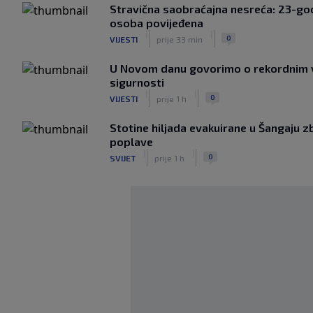
Stravična saobraćajna nesreća: 23-god
osoba povijeđena
|
|
0
VIJESTI
prije 33 min
U Novom danu govorimo o rekordnim v
sigurnosti
|
|
0
VIJESTI
prije 1 h
Stotine hiljada evakuirane u Šangaju z
poplave
|
|
0
SVIJET
prije 1 h