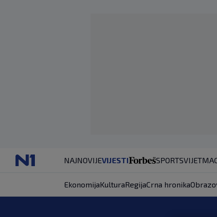
NAJNOVIJE
VIJESTI
SPORT
SVIJET
MAG
Ekonomija
Kultura
Regija
Crna hronika
Obrazo