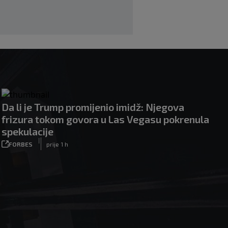
Da li je Trump promijenio imidž: Njegova
frizura tokom govora u Las Vegasu pokrenula
spekulacije
|
FORBES
prije 1 h