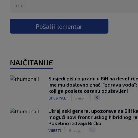
Pošalji komentar
NAJČITANIJE
Susjedi pišu o gradu u BiH na devet rije
ime mu doslovno znači "zdrava voda":
koji ga posjete ostanu oduševljeni
|
|
0
LIFESTYLE
7. aug.
Ukrajinski general upozorava na BiH k
mogući novi front ruskog hibridnog ra
Posebno izdvaja Brčko
|
|
0
VIJESTI
8. aug.