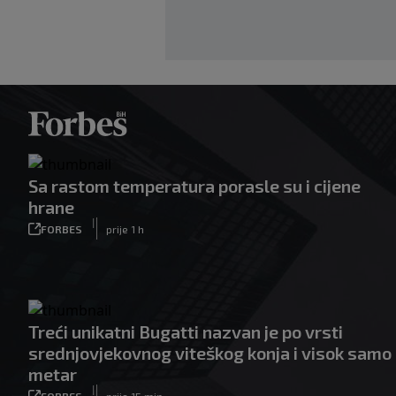
Sa rastom temperatura porasle su i cijene
hrane
|
FORBES
prije 1 h
Treći unikatni Bugatti nazvan je po vrsti
srednjovjekovnog viteškog konja i visok samo
metar
|
FORBES
prije 15 min.