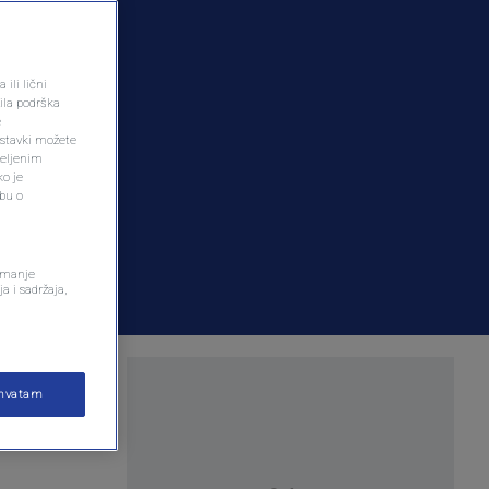
ili lični
ila podrška
e
ostavki možete
željenim
ko je
dbu o
remanje
a i sadržaja,
ije i
ihvatam
ivo“ ovog