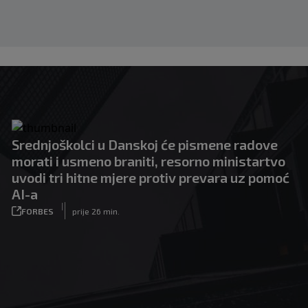
Srednjoškolci u Danskoj će pismene radove
morati i usmeno braniti, resorno ministartvo
uvodi tri hitne mjere protiv prevara uz pomoć
AI-a
|
FORBES
prije 26 min.