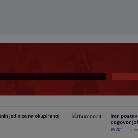
ekivanu ulogu u
la veliki potez
nih jedinica na okupiranoj
Iran postav
dogovor još
|
SVIJET
prij