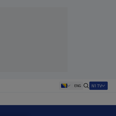
N1 TV
ENG