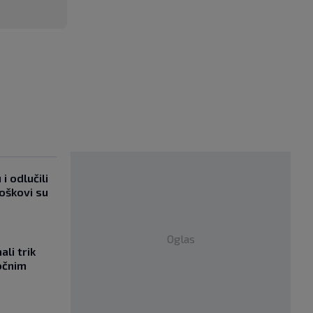
i odlučili
roškovi su
Oglas
li trik
očnim