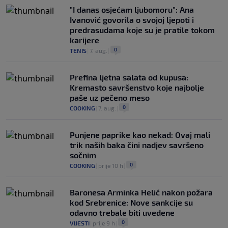
"I danas osjećam ljubomoru": Ana
Ivanović govorila o svojoj ljepoti i
predrasudama koje su je pratile tokom
karijere
0
TENIS
|
7. aug.
|
Prefina ljetna salata od kupusa:
Kremasto savršenstvo koje najbolje
paše uz pečeno meso
0
COOKING
|
7. aug.
|
Punjene paprike kao nekad: Ovaj mali
trik naših baka čini nadjev savršeno
sočnim
0
COOKING
|
prije 10 h
|
Baronesa Arminka Helić nakon požara
kod Srebrenice: Nove sankcije su
odavno trebale biti uvedene
0
VIJESTI
|
prije 9 h
|