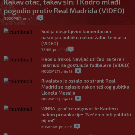
Kakav otac, takav sin: I Kodro mlađi
pogodio protiv Real Madrida (VIDEO)
0
NOGOMET
|
prije 1 h
|
Sudija dosjetljivim komentarom
nasmijao publiku nakon žalbe tenisera
(VIDEO)
0
TENIS
|
prije 1 h
|
Haos u Irskoj: Navijač utrčao na teren i
nasrnuo na gostujuće fudbalere (VIDEO)
0
NOGOMET
|
prije 1 h
|
Rivalstvo je ostalo po strani: Real
Madrid se oglasio nakon teškog gubitka
Lionela Messija
0
NOGOMET
|
prije 1 h
|
WNBA igračice odgovorile Kanteru
nakon provokacije: "Nećemo biti politički
pijuni"
0
KOŠARKA
|
prije 2 h
|