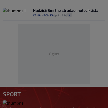
Hadžići: Smrtno stradao motociklista
0
CRNA HRONIKA
|
prije 2 h
|
Oglas
SPORT