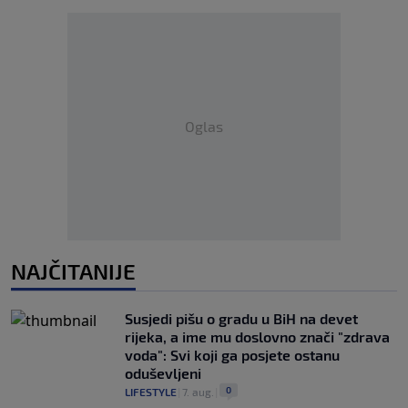
Oglas
NAJČITANIJE
Susjedi pišu o gradu u BiH na devet
rijeka, a ime mu doslovno znači "zdrava
voda": Svi koji ga posjete ostanu
oduševljeni
0
LIFESTYLE
|
7. aug.
|