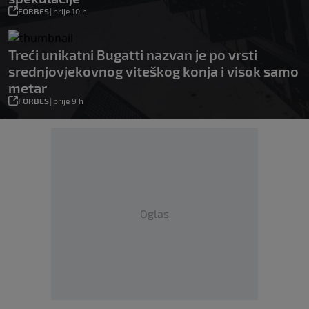
FORBES
|
prije 10 h
Treći unikatni Bugatti nazvan je po vrsti
srednjovjekovnog viteškog konja i visok samo
metar
FORBES
|
prije 9 h
Oglas