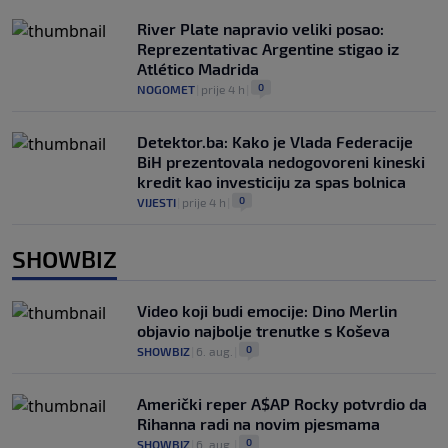
River Plate napravio veliki posao:
Reprezentativac Argentine stigao iz
Atlético Madrida
0
NOGOMET
|
prije 4 h
|
Detektor.ba: Kako je Vlada Federacije
BiH prezentovala nedogovoreni kineski
kredit kao investiciju za spas bolnica
0
VIJESTI
|
prije 4 h
|
SHOWBIZ
Video koji budi emocije: Dino Merlin
objavio najbolje trenutke s Koševa
0
SHOWBIZ
|
6. aug.
|
Američki reper A$AP Rocky potvrdio da
Rihanna radi na novim pjesmama
0
SHOWBIZ
|
6. aug.
|