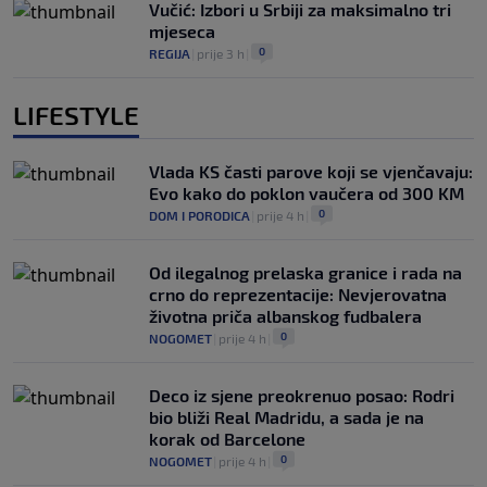
Vučić: Izbori u Srbiji za maksimalno tri
mjeseca
0
REGIJA
|
prije 3 h
|
LIFESTYLE
Vlada KS časti parove koji se vjenčavaju:
Evo kako do poklon vaučera od 300 KM
0
DOM I PORODICA
|
prije 4 h
|
Od ilegalnog prelaska granice i rada na
crno do reprezentacije: Nevjerovatna
životna priča albanskog fudbalera
0
NOGOMET
|
prije 4 h
|
Deco iz sjene preokrenuo posao: Rodri
bio bliži Real Madridu, a sada je na
korak od Barcelone
0
NOGOMET
|
prije 4 h
|