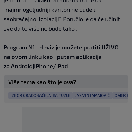
je htio biti tu kako bi radio na tome da
"najmnogoljudniji kanton ne bude u
saobraćajnoj izolaciji". Poručio je da će učiniti
sve da to više ne bude tako".
Program N1 televizije možete pratiti UŽIVO
na
ovom linku
kao i putem aplikacija
za
An
droid
|
iPhone/iPad
Više tema kao što je ova?
IZBOR GRADONAČELNIKA TUZLE
JASMIN IMAMOVIĆ
OMER BE