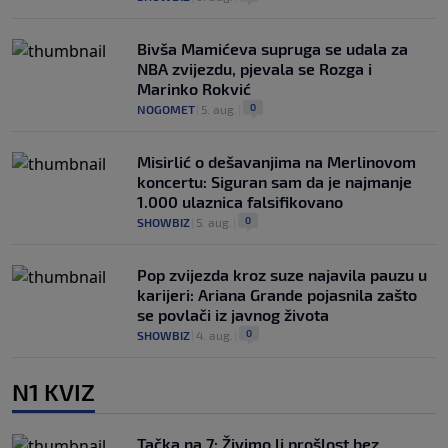
Bivša Mamićeva supruga se udala za
NBA zvijezdu, pjevala se Rozga i
Marinko Rokvić
0
NOGOMET
|
5. aug.
|
Misirlić o dešavanjima na Merlinovom
koncertu: Siguran sam da je najmanje
1.000 ulaznica falsifikovano
0
SHOWBIZ
|
5. aug.
|
Pop zvijezda kroz suze najavila pauzu u
karijeri: Ariana Grande pojasnila zašto
se povlači iz javnog života
0
SHOWBIZ
|
4. aug.
|
N1 KVIZ
Tačka na 7: Živimo li prošlost bez