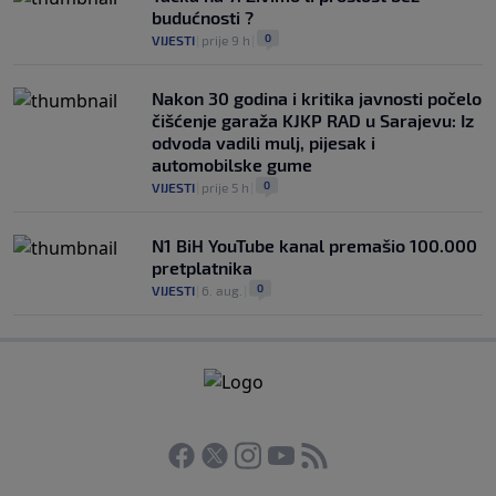
budućnosti ?
0
VIJESTI
|
prije 9 h
|
Nakon 30 godina i kritika javnosti počelo
čišćenje garaža KJKP RAD u Sarajevu: Iz
odvoda vadili mulj, pijesak i
automobilske gume
0
VIJESTI
|
prije 5 h
|
N1 BiH YouTube kanal premašio 100.000
pretplatnika
0
VIJESTI
|
6. aug.
|