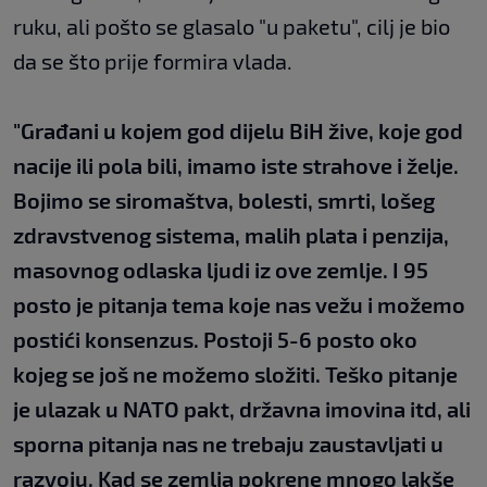
ruku, ali pošto se glasalo "u paketu", cilj je bio
da se što prije formira vlada.
"Građani u kojem god dijelu BiH žive, koje god
nacije ili pola bili, imamo iste strahove i želje.
Bojimo se siromaštva, bolesti, smrti, lošeg
zdravstvenog sistema, malih plata i penzija,
masovnog odlaska ljudi iz ove zemlje. I 95
posto je pitanja tema koje nas vežu i možemo
postići konsenzus. Postoji 5-6 posto oko
kojeg se još ne možemo složiti. Teško pitanje
je ulazak u NATO pakt, državna imovina itd, ali
sporna pitanja nas ne trebaju zaustavljati u
razvoju. Kad se zemlja pokrene mnogo lakše