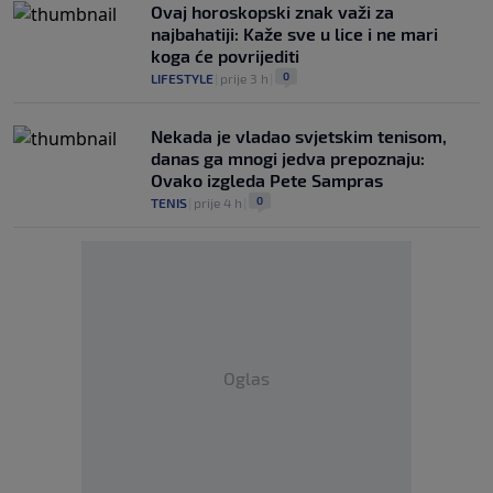
Ovaj horoskopski znak važi za
najbahatiji: Kaže sve u lice i ne mari
koga će povrijediti
0
LIFESTYLE
|
prije 3 h
|
Nekada je vladao svjetskim tenisom,
danas ga mnogi jedva prepoznaju:
Ovako izgleda Pete Sampras
0
TENIS
|
prije 4 h
|
Oglas