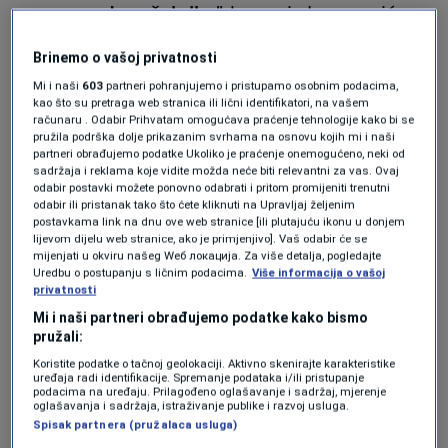
posao gradonačelnika",
kazao je Imamović za
N1.
Brinemo o vašoj privatnosti
Mi i naši
603
partneri pohranjujemo i pristupamo osobnim podacima,
kao što su pretraga web stranica ili lični identifikatori, na vašem
Na to što neki Lugaviću spočitavaju i to što je
računaru . Odabir Prihvatam omogućava praćenje tehnologije kako bi se
na funkciji u Medžlisu IZ u Tuzli, Imamović kaže:
pružila podrška dolje prikazanim svrhama na osnovu kojih mi i naši
partneri obrađujemo podatke Ukoliko je praćenje onemogućeno, neki od
"On jeste vjernik. Ne možete nekome
sadržaja i reklama koje vidite možda neće biti relevantni za vas. Ovaj
odabir postavki možete ponovno odabrati i pritom promijeniti trenutni
spočitavati pravo da ispolji svoja vjerska
odabir ili pristanak tako što ćete kliknuti na Upravljaj željenim
postavkama link na dnu ove web stranice [ili plutajuću ikonu u donjem
osjećanja. Ja to nikada, iako nisam nikad vjeru
lijevom dijelu web stranice, ako je primjenjivo]. Vaš odabir će se
mijenjati u okviru našeg Wеб локација. Za više detalja, pogledajte
prakticirao, nisam dopustio. Vjerska sloboda
Uredbu o postupanju s ličnim podacima.
Više informacija o vašoj
privatnosti
je da budeš vjernik ili agnostik ili ateista.
Mi i naši partneri obrađujemo podatke kako bismo
Sramota je da se nekome takve stvari
pružali:
spočitavaju. Radi se o čovjeku kojeg čeka
Koristite podatke o tačnoj geolokaciji. Aktivno skenirajte karakteristike
uređaja radi identifikacije. Spremanje podataka i/ili pristupanje
većina u Vijeću. Niko bolje ne poznaje javna
podacima na uređaju. Prilagođeno oglašavanje i sadržaj, mjerenje
oglašavanja i sadržaja, istraživanje publike i razvoj usluga.
preduzeća u Tuzli od njega".
Spisak partnera (pružalaca usluga)