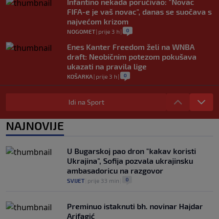
Infantino nekada poručivao: "Novac
FIFA-e je vaš novac", danas se suočava s
najvećom krizom
0
NOGOMET
|
prije 3 h
|
Enes Kanter Freedom želi na WNBA
draft: Neobičnim potezom pokušava
ukazati na pravila lige
0
KOŠARKA
|
prije 3 h
|
Jakirovićev Hull City doživio prvi poraz
na pripremama, bolji bio Eintracht
Idi na Sport
0
NOGOMET
|
prije 3 h
|
NAJNOVIJE
Otkriven uzrok smrti NBA košarkaša:
Brandon Clarke preminuo od
kombinacije heroina i kokaina
U Bugarskoj pao dron "kakav koristi
0
KOŠARKA
|
prije 3 h
|
Ukrajina", Sofija pozvala ukrajinsku
ambasadoricu na razgovor
0
SVIJET
|
prije 33 min
|
Preminuo istaknuti bh. novinar Hajdar
Arifagić