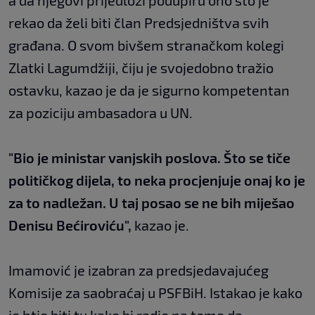
a da njegovi prijedlozi podupiru ono što je
rekao da želi biti član Predsjedništva svih
građana. O svom bivšem stranačkom kolegi
Zlatki Lagumdžiji, čiju je svojedobno tražio
ostavku, kazao je da je sigurno kompetentan
za poziciju ambasadora u UN.
"Bio je ministar vanjskih poslova. Što se tiče
političkog dijela, to neka procjenjuje onaj ko je
za to nadležan. U taj posao se ne bih miješao
Denisu Bećiroviću",
kazao je.
Imamović je izabran za predsjedavajućeg
Komisije za saobraćaj u PSFBiH. Istakao je kako