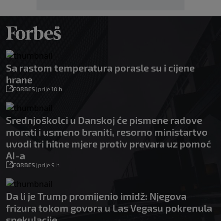
Sa rastom temperatura porasle su i cijene
hrane
FORBES
|
prije 10 h
Srednjoškolci u Danskoj će pismene radove
morati i usmeno braniti, resorno ministartvo
uvodi tri hitne mjere protiv prevara uz pomoć
AI-a
FORBES
|
prije 9 h
Da li je Trump promijenio imidž: Njegova
frizura tokom govora u Las Vegasu pokrenula
spekulacije