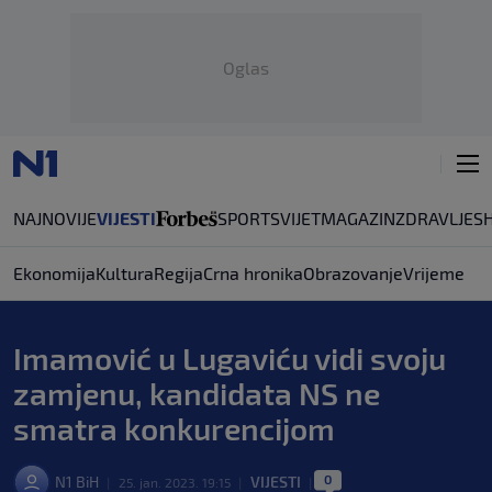
Oglas
NAJNOVIJE
VIJESTI
SPORT
SVIJET
MAGAZIN
ZDRAVLJE
S
Ekonomija
Kultura
Regija
Crna hronika
Obrazovanje
Vrijeme
Imamović u Lugaviću vidi svoju
zamjenu, kandidata NS ne
smatra konkurencijom
0
N1 BiH
VIJESTI
|
25. jan. 2023. 19:15
|
|