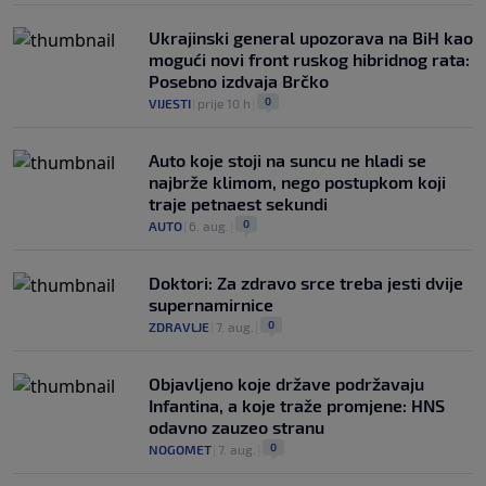
Ukrajinski general upozorava na BiH kao
mogući novi front ruskog hibridnog rata:
Posebno izdvaja Brčko
0
VIJESTI
|
prije 10 h
|
Auto koje stoji na suncu ne hladi se
najbrže klimom, nego postupkom koji
traje petnaest sekundi
0
AUTO
|
6. aug.
|
Doktori: Za zdravo srce treba jesti dvije
supernamirnice
0
ZDRAVLJE
|
7. aug.
|
Objavljeno koje države podržavaju
Infantina, a koje traže promjene: HNS
odavno zauzeo stranu
0
NOGOMET
|
7. aug.
|