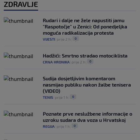
ZDRAVLJE
Rudari i dalje ne žele napustiti jamu
"Raspotočje" u Zenici: Od ponedjeljka
moguća radikalizacija protesta
0
VIJESTI
|
prije 2 h
|
Hadžići: Smrtno stradao motociklista
0
CRNA HRONIKA
|
prije 2 h
|
Sudija dosjetljivim komentarom
nasmijao publiku nakon žalbe tenisera
(VIDEO)
0
TENIS
|
prije 1 h
|
Poznate prve neslužbene informacije o
uzroku sudara dva voza u Hrvatskoj
0
REGIJA
|
prije 1 h
|