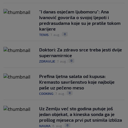
"I danas osjećam ljubomoru": Ana
Ivanović govorila o svojoj ljepoti i
predrasudama koje su je pratile tokom
karijere
0
TENIS
|
7. aug.
|
Doktori: Za zdravo srce treba jesti dvije
supernamirnice
0
ZDRAVLJE
|
7. aug.
|
Prefina ljetna salata od kupusa:
Kremasto savršenstvo koje najbolje
paše uz pečeno meso
0
COOKING
|
7. aug.
|
Uz Zemlju već sto godina putuje još
jedan objekat, a kineska sonda ga je
prošlog mjeseca prvi put snimila izbliza
0
NAUKA
|
6. aug.
|