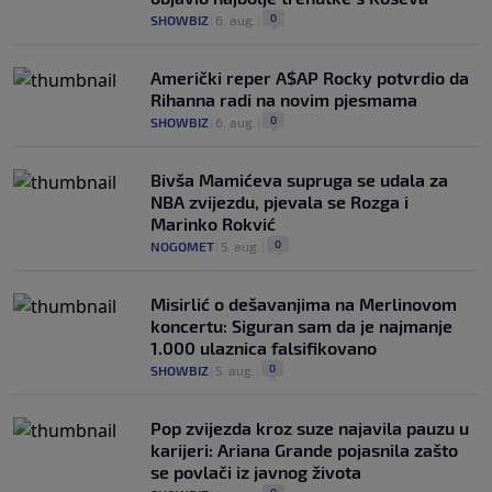
0
SHOWBIZ
|
6. aug.
|
Američki reper A$AP Rocky potvrdio da
Rihanna radi na novim pjesmama
0
SHOWBIZ
|
6. aug.
|
Bivša Mamićeva supruga se udala za
NBA zvijezdu, pjevala se Rozga i
Marinko Rokvić
0
NOGOMET
|
5. aug.
|
Misirlić o dešavanjima na Merlinovom
koncertu: Siguran sam da je najmanje
1.000 ulaznica falsifikovano
0
SHOWBIZ
|
5. aug.
|
Pop zvijezda kroz suze najavila pauzu u
karijeri: Ariana Grande pojasnila zašto
se povlači iz javnog života
0