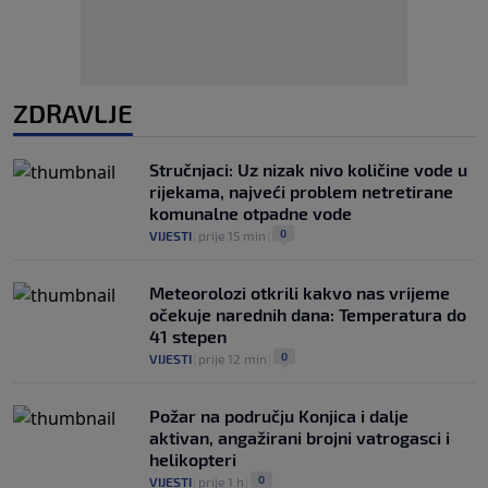
ZDRAVLJE
Stručnjaci: Uz nizak nivo količine vode u
rijekama, najveći problem netretirane
komunalne otpadne vode
0
VIJESTI
|
prije 15 min
|
Meteorolozi otkrili kakvo nas vrijeme
očekuje narednih dana: Temperatura do
41 stepen
0
VIJESTI
|
prije 12 min
|
Požar na području Konjica i dalje
aktivan, angažirani brojni vatrogasci i
helikopteri
0
VIJESTI
|
prije 1 h
|