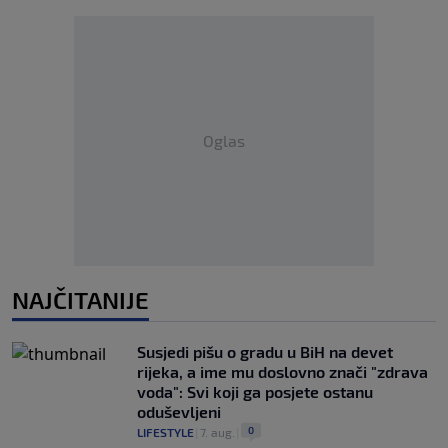
Oglas
NAJČITANIJE
Susjedi pišu o gradu u BiH na devet
rijeka, a ime mu doslovno znači "zdrava
voda": Svi koji ga posjete ostanu
oduševljeni
0
LIFESTYLE
|
7. aug.
|