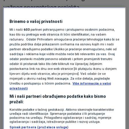
važnog energetskog projekta.
U pismu upućenom premijeru Nikšiću navodi
Brinemo o vašoj privatnosti
se da su nedavni medijski izvještaji i
Mi i naši
603
partneri pohranjujemo i pristupamo osobnim podacima,
kao što su pretraga web stranica ili lični identifikatori, na vašem
špekulacije kojima se kompanija AAFS, njeni
računaru . Odabir Prihvatam omogućava praćenje tehnologije kako bi se
pružila podrška dolje prikazanim svrhama na osnovu kojih mi i naši
predstavnici ili poslovne aktivnosti u Bosni i
partneri obrađujemo podatke Ukoliko je praćenje onemogućeno, neki od
sadržaja i reklama koje vidite možda neće biti relevantni za vas. Ovaj
Hercegovini pokušavaju povezati s političkim
odabir postavki možete ponovno odabrati i pritom promijeniti trenutni
odabir ili pristanak tako što ćete kliknuti na Upravljaj željenim
ličnostima, uključujući Milorada Dodika ili
postavkama link na dnu ove web stranice [ili plutajuću ikonu u donjem
lijevom dijelu web stranice, ako je primjenjivo]. Vaš odabir će se
penzionisanog američkog general-
mijenjati u okviru našeg Wеб локација. Za više detalja, pogledajte
Uredbu o postupanju s ličnim podacima.
Više informacija o vašoj
potpukovnika Michaela Flynna, „u potpunosti
privatnosti
netačni, obmanjujući i bez ikakvog činjeničnog
Mi i naši partneri obrađujemo podatke kako bismo
pružali:
osnova“.
Koristite podatke o tačnoj geolokaciji. Aktivno skenirajte karakteristike
uređaja radi identifikacije. Spremanje podataka i/ili pristupanje
Joseph J. Flynn naglašava da njegov brat,
podacima na uređaju. Prilagođeno oglašavanje i sadržaj, mjerenje
oglašavanja i sadržaja, istraživanje publike i razvoj usluga.
penzionisani general-potpukovnik Michael
Spisak partnera (pružalaca usluga)