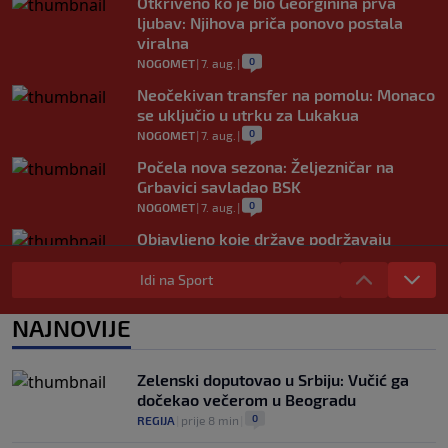
Otkriveno ko je bio Georginina prva
ljubav: Njihova priča ponovo postala
viralna
0
NOGOMET
|
7. aug.
|
Neočekivan transfer na pomolu: Monaco
se uključio u utrku za Lukakua
0
NOGOMET
|
7. aug.
|
Počela nova sezona: Željezničar na
Grbavici savladao BSK
0
NOGOMET
|
7. aug.
|
Objavljeno koje države podržavaju
Infantina, a koje traže promjene: HNS
odavno zauzeo stranu
Idi na Sport
0
NOGOMET
|
7. aug.
|
NAJNOVIJE
UEFA pokreće istragu: Je li Infantino
namjeravao prodati prava na Svjetsko
prvenstvo ispod cijene?
Zelenski doputovao u Srbiju: Vučić ga
0
NOGOMET
|
7. aug.
|
dočekao večerom u Beogradu
0
REGIJA
|
prije 8 min
|