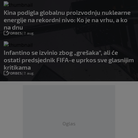
Kina podigla globalnu proizvodnju nuklearne
energije na rekordni nivo: Ko je na vrhu, a ko
na dnu
FORBES
|
7. aug.
Infantino se izvinio zbog „grešaka“, ali će
ostati predsjednik FIFA-e uprkos sve glasnijim
kritikama
FORBES
|
7. aug.
Oglas