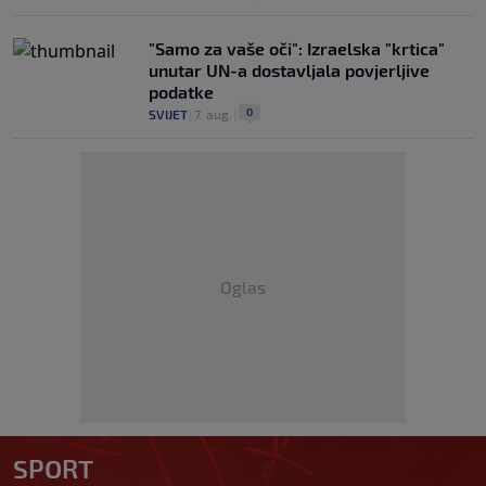
"Samo za vaše oči": Izraelska "krtica"
unutar UN-a dostavljala povjerljive
podatke
0
SVIJET
|
7. aug.
|
Oglas
SPORT