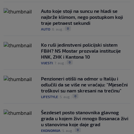
Auto koje stoji na suncu ne hladi se
najbrže klimom, nego postupkom koji
traje petnaest sekundi
0
AUTO
|
6. aug.
|
Ko ruši jedinstveni policijski sistem
FBiH? NS Mostar prozvala institucije
HNK, ZHK i Kantona 10
0
VIJESTI
|
7. aug.
|
Penzioneri otišli na odmor u Italiju i
odlučili da se više ne vraćaju: "Mjesečni
troškovi su nam skresani na trećinu"
0
LIFESTYLE
|
5. aug.
|
Šezdeset posto stanovnika glavnog
grada u kojem živi mnogo Bosanaca živi
u stanovima koje daje grad
0
EKONOMIJA
|
5. aug.
|