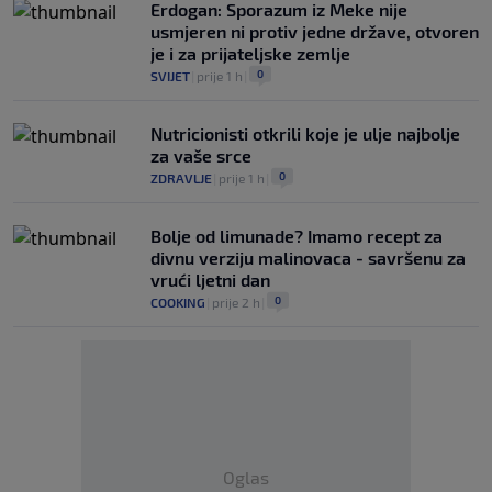
Erdogan: Sporazum iz Meke nije
usmjeren ni protiv jedne države, otvoren
je i za prijateljske zemlje
0
SVIJET
|
prije 1 h
|
Nutricionisti otkrili koje je ulje najbolje
za vaše srce
0
ZDRAVLJE
|
prije 1 h
|
Bolje od limunade? Imamo recept za
divnu verziju malinovaca - savršenu za
vrući ljetni dan
0
COOKING
|
prije 2 h
|
Oglas