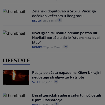
Zelenski doputovao u Srbiju: Vučić ga
dočekao večerom u Beogradu
0
REGIJA
|
prije 8 min
|
Novi igrač Millwalla odmah postao hit:
Navijači poručuju da je "stvoren za ovaj
klub"
0
NOGOMET
|
prije 35 min
|
LIFESTYLE
Rusija pojačala napade na Kijev: Ukrajini
nedostaje streljiva za Patriote
0
SVIJET
|
prije 2 h
|
Deset zeničkih rudara četvrtu noć ostali
u jami Raspotočje
0
VIJESTI
|
prije 2 h
|