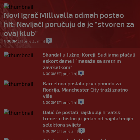
Novi igrač Millwalla odmah postao
hit: Navijači poručuju da je "stvoren za
ovaj klub"
0
NOGOMET
|
prije 35 min
|
Skandal u Južnoj Koreji: Sudijama plaćali
eskort dame i "masaže sa sretnim
završetkom"
0
NOGOMET
|
prije 1 h
|
Barcelona poslala prvu ponudu za
Rodrija, Manchester City traži znatno
više
0
NOGOMET
|
prije 1 h
|
Dalić će postati najskuplji hrvatski
trener u historiji i jedan od najplaćenijih
selektora svijeta
0
NOGOMET
|
prije 2 h
|