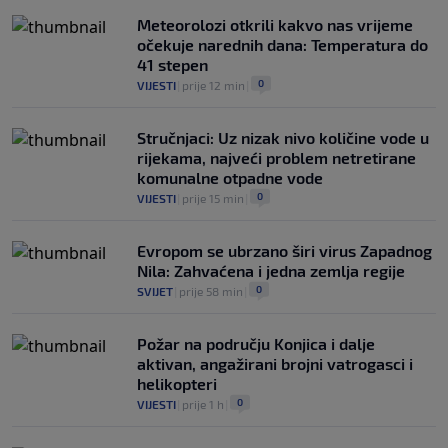
Meteorolozi otkrili kakvo nas vrijeme
očekuje narednih dana: Temperatura do
41 stepen
0
VIJESTI
|
prije 12 min
|
Stručnjaci: Uz nizak nivo količine vode u
rijekama, najveći problem netretirane
komunalne otpadne vode
0
VIJESTI
|
prije 15 min
|
Evropom se ubrzano širi virus Zapadnog
Nila: Zahvaćena i jedna zemlja regije
0
SVIJET
|
prije 58 min
|
Požar na području Konjica i dalje
aktivan, angažirani brojni vatrogasci i
helikopteri
0
VIJESTI
|
prije 1 h
|