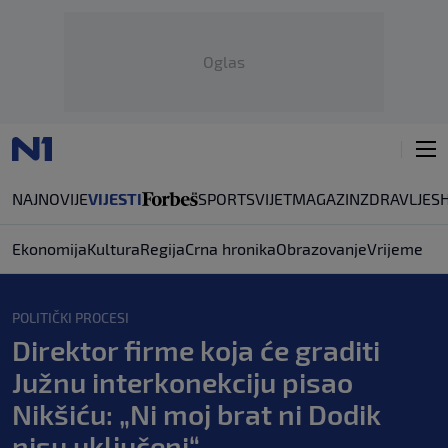
Oglas
NAJNOVIJE
VIJESTI
SPORT
SVIJET
MAGAZIN
ZDRAVLJE
S
Ekonomija
Kultura
Regija
Crna hronika
Obrazovanje
Vrijeme
POLITIČKI PROCESI
Direktor firme koja će graditi
Južnu interkonekciju pisao
Nikšiću: „Ni moj brat ni Dodik
nisu uključeni“