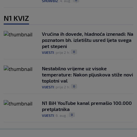
SHOWBIZ
|
4. aug.
|
N1 KVIZ
Vrućina ih dovede, hladnoća iznenadi: Na
poznatom bh. izletištu usred ljeta svega
pet stepeni
0
VIJESTI
|
prije 2 h
|
Nestabilno vrijeme uz visoke
temperature: Nakon pljuskova stiže novi
toplotni val
0
VIJESTI
|
prije 2 h
|
N1 BiH YouTube kanal premašio 100.000
pretplatnika
0
VIJESTI
|
6. aug.
|