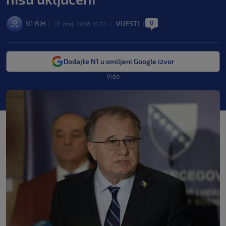
0
N1 BiH
VIJESTI
|
17. maj. 2026. 11:24
|
|
Dodajte N1 u omiljeni Google izvor
Više