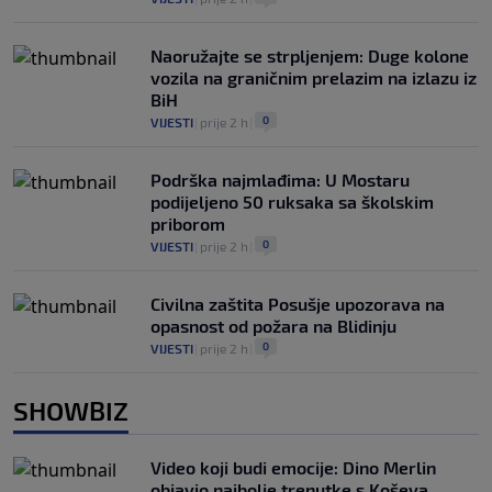
Naoružajte se strpljenjem: Duge kolone
vozila na graničnim prelazim na izlazu iz
BiH
0
VIJESTI
|
prije 2 h
|
Podrška najmlađima: U Mostaru
podijeljeno 50 ruksaka sa školskim
priborom
0
VIJESTI
|
prije 2 h
|
Civilna zaštita Posušje upozorava na
opasnost od požara na Blidinju
0
VIJESTI
|
prije 2 h
|
SHOWBIZ
Video koji budi emocije: Dino Merlin
objavio najbolje trenutke s Koševa