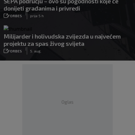
SEPA području – ovo su pogodnosti koje će
donijeti građanima i privredi
|
FORBES
prije 5 h
Milijarder i holivudska zvijezda u najvećem
projektu za spas živog svijeta
|
FORBES
5. aug.
Oglas