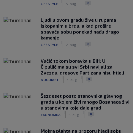
|
|
0
LIFESTYLE
5. aug.
Ljudi u ovom gradu žive u rupama
iskopanim u brdu, a kad prošire
spavaću sobu ponekad nađu drago
kamenje
|
|
0
LIFESTYLE
2. aug.
Vučić tokom boravka u BiH: U
Čipuljićima su svi Srbi navijali za
Zvezdu, dresove Partizana nisu htjeli
|
|
0
NOGOMET
6. aug.
Šezdeset posto stanovnika glavnog
grada u kojem živi mnogo Bosanaca živi
u stanovima koje daje grad
|
|
0
EKONOMIJA
5. aug.
Mokra plahta na prozoru hladi sobu