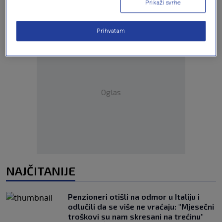
Prikaži svrhe
Prihvatam
Oglas
NAJČITANIJE
Penzioneri otišli na odmor u Italiju i
odlučili da se više ne vraćaju: "Mjesečni
troškovi su nam skresani na trećinu"