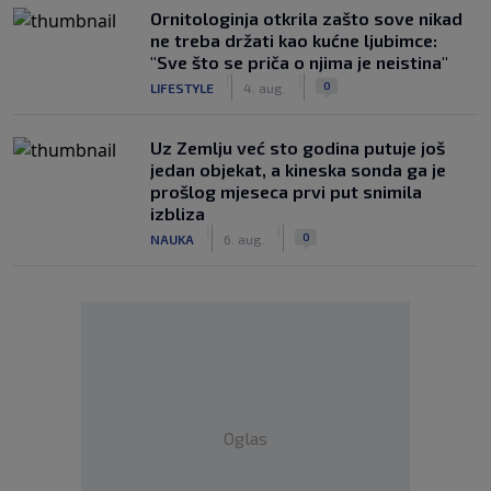
Ornitologinja otkrila zašto sove nikad
ne treba držati kao kućne ljubimce:
"Sve što se priča o njima je neistina"
|
|
0
LIFESTYLE
4. aug.
Uz Zemlju već sto godina putuje još
jedan objekat, a kineska sonda ga je
prošlog mjeseca prvi put snimila
izbliza
|
|
0
NAUKA
6. aug.
Oglas