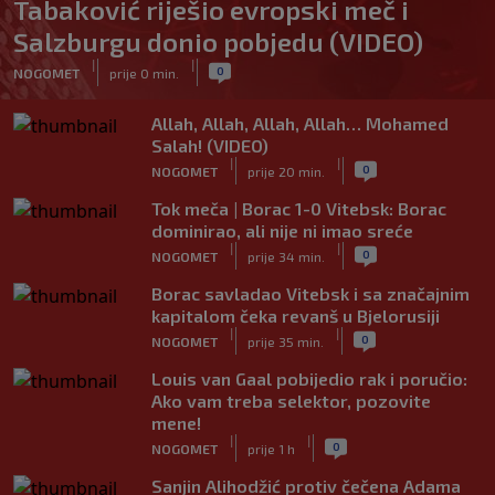
Tabaković riješio evropski meč i
Salzburgu donio pobjedu (VIDEO)
|
|
0
NOGOMET
prije 0 min.
Allah, Allah, Allah, Allah… Mohamed
Salah! (VIDEO)
|
|
0
NOGOMET
prije 20 min.
Tok meča | Borac 1-0 Vitebsk: Borac
dominirao, ali nije ni imao sreće
|
|
0
NOGOMET
prije 34 min.
Borac savladao Vitebsk i sa značajnim
kapitalom čeka revanš u Bjelorusiji
|
|
0
NOGOMET
prije 35 min.
Louis van Gaal pobijedio rak i poručio:
Ako vam treba selektor, pozovite
mene!
|
|
0
NOGOMET
prije 1 h
Sanjin Alihodžić protiv čečena Adama