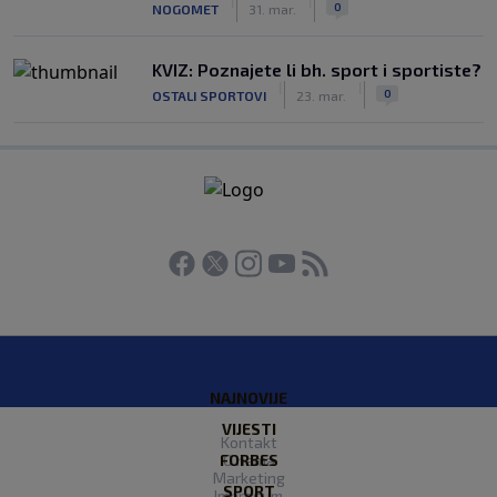
|
|
0
NOGOMET
31. mar.
KVIZ: Poznajete li bh. sport i sportiste?
|
|
0
OSTALI SPORTOVI
23. mar.
NAJNOVIJE
VIJESTI
Kontakt
FORBES
O nama
Marketing
SPORT
Impresum