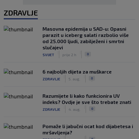
ZDRAVLJE
Masovna epidemija u SAD-u: Opasni
parazit u iceberg salati razbolio više
od 25.000 ljudi, zabilježeni i smrtni
slučajevi
|
|
0
SVIJET
prije 2 h
6 najboljih dijeta za muškarce
|
|
0
ZDRAVLJE
5. aug.
Razumijete li kako funkcionira UV
indeks? Ovdje je sve što trebate znati
|
|
0
ZDRAVLJE
4. aug.
Pomaže li jabučni ocat kod dijabetesa i
mršavljenja?
|
|
0