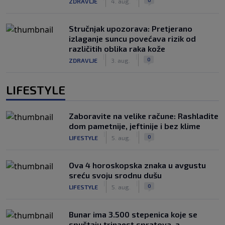
ZDRAVLJE
4. aug.
Stručnjak upozorava: Pretjerano
izlaganje suncu povećava rizik od
različitih oblika raka kože
|
|
0
ZDRAVLJE
3. aug.
LIFESTYLE
Zaboravite na velike račune: Rashladite
dom pametnije, jeftinije i bez klime
|
|
0
LIFESTYLE
5. aug.
Ova 4 horoskopska znaka u avgustu
sreću svoju srodnu dušu
|
|
0
LIFESTYLE
5. aug.
Bunar imа 3.500 stepenica koje se
spuštaju trinaest spratova, a