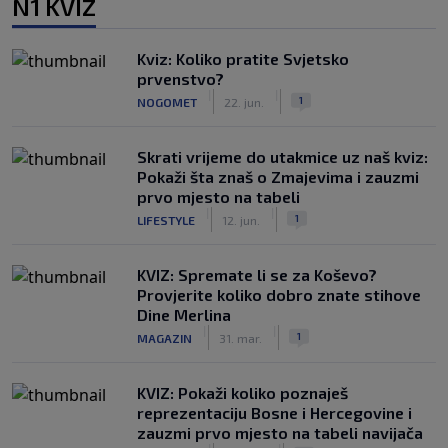
N1 KVIZ
Kviz: Koliko pratite Svjetsko
prvenstvo?
|
|
1
NOGOMET
22. jun.
Skrati vrijeme do utakmice uz naš kviz:
Pokaži šta znaš o Zmajevima i zauzmi
prvo mjesto na tabeli
|
|
1
LIFESTYLE
12. jun.
KVIZ: Spremate li se za Koševo?
Provjerite koliko dobro znate stihove
Dine Merlina
|
|
1
MAGAZIN
31. mar.
KVIZ: Pokaži koliko poznaješ
reprezentaciju Bosne i Hercegovine i
zauzmi prvo mjesto na tabeli navijača