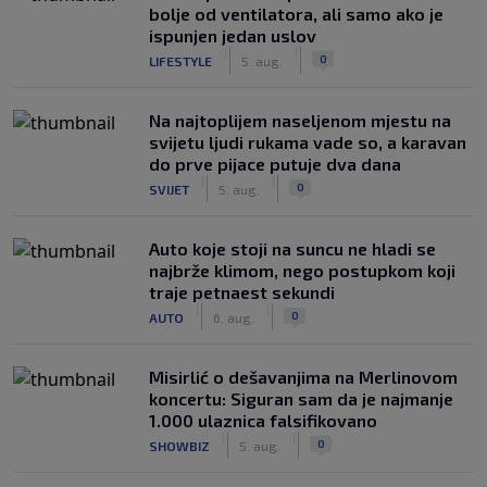
bolje od ventilatora, ali samo ako je
ispunjen jedan uslov
|
|
0
LIFESTYLE
5. aug.
Na najtoplijem naseljenom mjestu na
svijetu ljudi rukama vade so, a karavan
do prve pijace putuje dva dana
|
|
0
SVIJET
5. aug.
Auto koje stoji na suncu ne hladi se
najbrže klimom, nego postupkom koji
traje petnaest sekundi
|
|
0
AUTO
6. aug.
Misirlić o dešavanjima na Merlinovom
koncertu: Siguran sam da je najmanje
1.000 ulaznica falsifikovano
|
|
0
SHOWBIZ
5. aug.