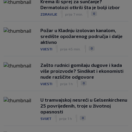
Krema ili sprej za sunčanje?
Dermatolozi otkrili šta je bolji izbor
|
|
0
ZDRAVLJE
prije 7 min.
Požar u Kladnju izolovan kanalom,
središte opožarenog područja i dalje
aktivno
|
|
0
VIJESTI
prije 45 min.
Zašto rudnici gomilaju dugove i kada
više proizvode? Sindikat i ekonomisti
nude različite odgovore
|
|
0
VIJESTI
prije 1 h
U tramvajskoj nesreći u Gelsenkirchenu
25 povrijeđenih, troje u životnoj
opasnosti
|
|
0
SVIJET
prije 1 h