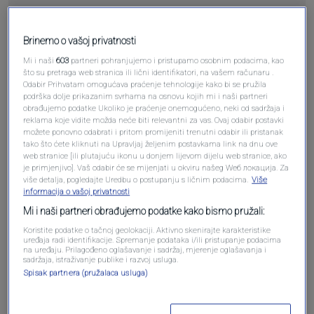
Pošalji
Brinemo o vašoj privatnosti
Mi i naši
603
partneri pohranjujemo i pristupamo osobnim podacima, kao
što su pretraga web stranica ili lični identifikatori, na vašem računaru .
Odabir Prihvatam omogućava praćenje tehnologije kako bi se pružila
podrška dolje prikazanim svrhama na osnovu kojih mi i naši partneri
obrađujemo podatke Ukoliko je praćenje onemogućeno, neki od sadržaja i
Pošalji komentar
reklama koje vidite možda neće biti relevantni za vas. Ovaj odabir postavki
možete ponovno odabrati i pritom promijeniti trenutni odabir ili pristanak
tako što ćete kliknuti na Upravljaj željenim postavkama link na dnu ove
web stranice [ili plutajuću ikonu u donjem lijevom dijelu web stranice, ako
je primjenjivo]. Vaš odabir će se mijenjati u okviru našeg Wеб локација. Za
više detalja, pogledajte Uredbu o postupanju s ličnim podacima.
Više
informacija o vašoj privatnosti
Mi i naši partneri obrađujemo podatke kako bismo pružali:
Koristite podatke o tačnoj geolokaciji. Aktivno skenirajte karakteristike
uređaja radi identifikacije. Spremanje podataka i/ili pristupanje podacima
na uređaju. Prilagođeno oglašavanje i sadržaj, mjerenje oglašavanja i
sadržaja, istraživanje publike i razvoj usluga.
Oglas
Spisak partnera (pružalaca usluga)