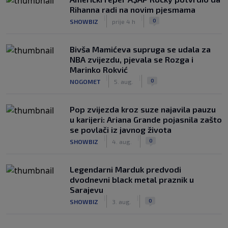
Rihanna radi na novim pjesmama
|
|
0
SHOWBIZ
prije 4 h
Bivša Mamićeva supruga se udala za
NBA zvijezdu, pjevala se Rozga i
Marinko Rokvić
|
|
0
NOGOMET
5. aug.
Pop zvijezda kroz suze najavila pauzu
u karijeri: Ariana Grande pojasnila zašto
se povlači iz javnog života
|
|
0
SHOWBIZ
4. aug.
Legendarni Marduk predvodi
dvodnevni black metal praznik u
Sarajevu
|
|
0
SHOWBIZ
3. aug.