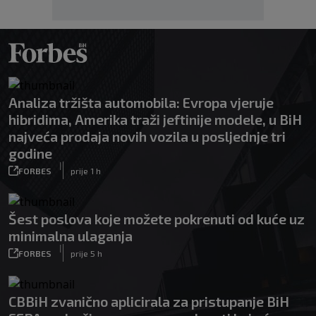
Analiza tržišta automobila: Evropa vjeruje
hibridima, Amerika traži jeftinije modele, u BiH
najveća prodaja novih vozila u posljednje tri
godine
|
FORBES
prije 1 h
Šest poslova koje možete pokrenuti od kuće uz
minimalna ulaganja
|
FORBES
prije 5 h
CBBiH zvanično aplicirala za pristupanje BiH