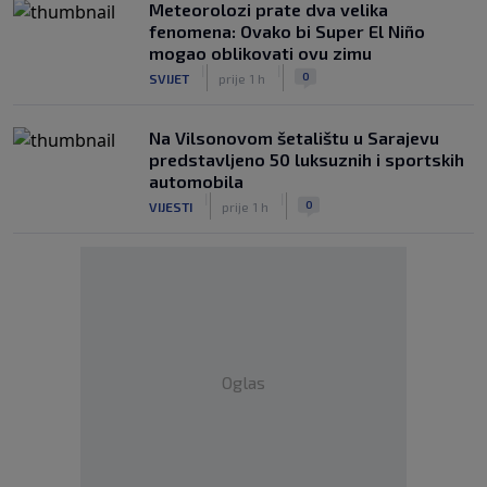
Meteorolozi prate dva velika
fenomena: Ovako bi Super El Niño
mogao oblikovati ovu zimu
|
|
0
SVIJET
prije 1 h
Na Vilsonovom šetalištu u Sarajevu
predstavljeno 50 luksuznih i sportskih
automobila
|
|
0
VIJESTI
prije 1 h
Oglas