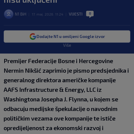
0
N1 BiH
VIJESTI
|
17. maj. 2026. 11:24
|
|
Dodajte N1 u omiljeni Google izvor
Više
Premijer Federacije Bosne i Hercegovine
Nermin Nikšić zaprimio je pismo predsjednika i
generalnog direktora američke kompanije
AAFS Infrastructure & Energy, LLC iz
Washingtona Josepha J. Flynna, u kojem se
odbacuju medijske špekulacije o navodnim
političkim vezama ove kompanije te ističe
opredijeljenost za ekonomski razvoj i