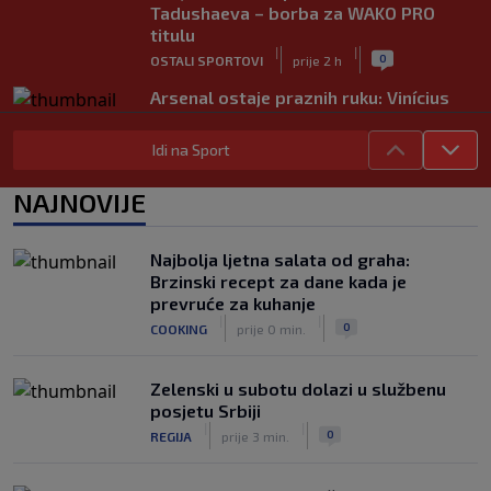
Tadushaeva – borba za WAKO PRO
titulu
|
|
0
OSTALI SPORTOVI
prije 2 h
Arsenal ostaje praznih ruku: Vinícius
Júnior i Real Madrid postigli dogovor
|
|
0
NOGOMET
prije 2 h
Idi na Sport
Slavni klub potresa kriza: Kultni
NAJNOVIJE
stadion u Italiji bit će prazan na
početku sezone, navijači objavili rat
upravi
Najbolja ljetna salata od graha:
|
|
0
NOGOMET
prije 3 h
Brzinski recept za dane kada je
prevruće za kuhanje
Izvinjenje s elementima prijetnje i
|
|
0
COOKING
prije 0 min.
„gomila slabića“ u UEFA-i
|
|
0
NOGOMET
prije 3 h
Zelenski u subotu dolazi u službenu
posjetu Srbiji
|
|
0
REGIJA
prije 3 min.