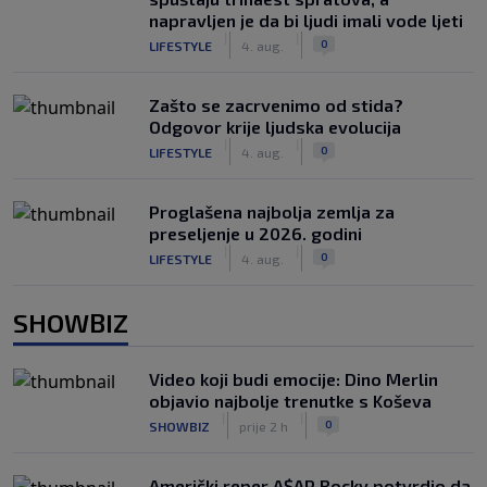
napravljen je da bi ljudi imali vode ljeti
|
|
0
LIFESTYLE
4. aug.
Zašto se zacrvenimo od stida?
Odgovor krije ljudska evolucija
|
|
0
LIFESTYLE
4. aug.
Proglašena najbolja zemlja za
preseljenje u 2026. godini
|
|
0
LIFESTYLE
4. aug.
SHOWBIZ
Video koji budi emocije: Dino Merlin
objavio najbolje trenutke s Koševa
|
|
0
SHOWBIZ
prije 2 h
Američki reper A$AP Rocky potvrdio da