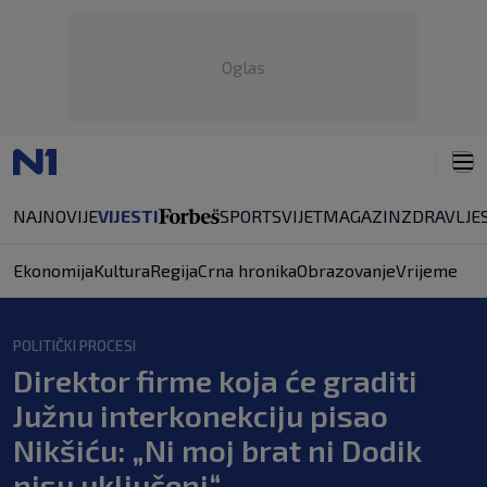
Oglas
NAJNOVIJE
VIJESTI
SPORT
SVIJET
MAGAZIN
ZDRAVLJE
Ekonomija
Kultura
Regija
Crna hronika
Obrazovanje
Vrijeme
POLITIČKI PROCESI
Direktor firme koja će graditi
Južnu interkonekciju pisao
Nikšiću: „Ni moj brat ni Dodik
nisu uključeni“