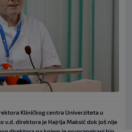
rektora Kliničkog centra Univerziteta u
 v.d. direktora je Hajrija Maksić dok još nije
g direktora na kojem je prvorangirani bio