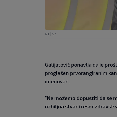
N1
|
N1
Galijatović ponavlja da je pro
proglašen prvorangiranim kandi
imenovan.
"Ne možemo dopustiti da se ma
ozbiljna stvar i resor zdravst