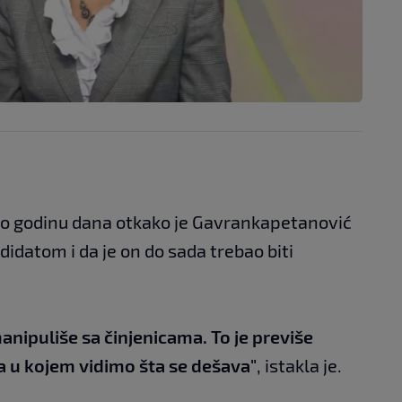
šlo godinu dana otkako je Gavrankapetanović
datom i da je on do sada trebao biti
nipuliše sa činjenicama. To je previše
va u kojem vidimo šta se dešava"
, istakla je.