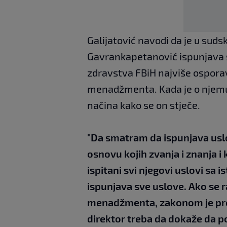
Galijatović navodi da je u su
Gavrankapetanović ispunjava s
zdravstva FBiH najviše osporav
menadžmenta. Kada je o njemu r
načina kako se on stječe.
"Da smatram da ispunjava us
osnovu kojih zvanja i znanja 
ispitani svi njegovi uslovi sa
ispunjava sve uslove. Ako se
menadžmenta, zakonom je pro
direktor treba da dokaže da p