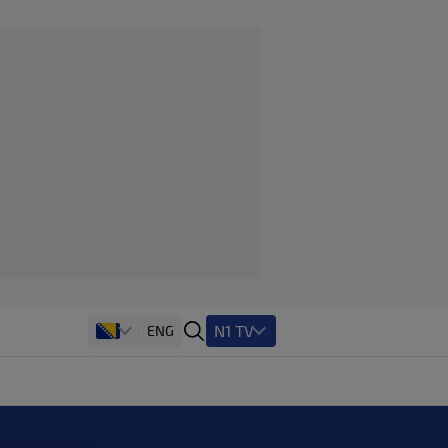
N1 TV
ENG