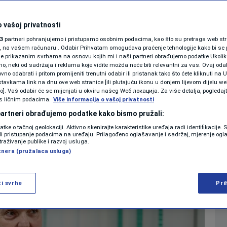
met
SHOWBIZ
KOLUMNE
 vašoj privatnosti
ović ispunjava sve
3
partneri pohranjujemo i pristupamo osobnim podacima, kao što su pretraga web stran
ori, na vašem računaru . Odabir Prihvatam omogućava praćenje tehnologije kako bi se 
 direktor KCUS-a
je prikazanim svrhama na osnovu kojih mi i naši partneri obrađujemo podatke Ukoliko
 neki od sadržaja i reklama koje vidite možda neće biti relevantni za vas. Ovaj odab
PODCAST
no odabrati i pritom promijeniti trenutni odabir ili pristanak tako što ćete kliknuti na U
tavkama link na dnu ove web stranice [ili plutajuću ikonu u donjem lijevom dijelu we
0
ardija
20. dec. 2024. 11:51
VIJESTI
komentara
|
|
|
N1 SPECIJAL
vo]. Vaš odabir će se mijenjati u okviru našeg Wеб локација. Za više detalja, pogledaj
s ličnim podacima.
Više informacija o vašoj privatnosti
FENOMENI
 partneri obrađujemo podatke kako bismo pružali:
Više
datke o tačnoj geolokaciji. Aktivno skenirajte karakteristike uređaja radi identifikacije.
NEISTRAŽENO
ili pristupanje podacima na uređaju. Prilagođeno oglašavanje i sadržaj, mjerenje ogl
traživanje publike i razvoj usluga.
tnera (pružalaca usluga)
VIRALNO
FOTO
ži svrhe
Pri
PROMO
VIDEO