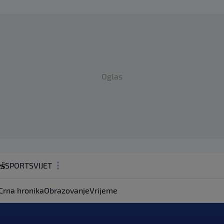
Oglas
SPORT
SVIJET
MAGAZIN
Crna hronika
Obrazovanje
Vrijeme
ZDRAVLJE