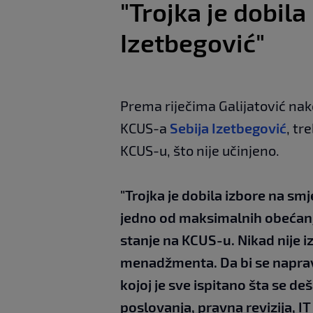
"Trojka je dobila
Izetbegović"
Prema riječima Galijatović nak
KCUS-a
Sebija Izetbegović
, tr
KCUS-u, što nije učinjeno.
"Trojka je dobila izbore na smj
jedno od maksimalnih obećanj
stanje na
KCUS
-u. Nikad nije 
menadžmenta. Da bi se napravio
kojoj je sve ispitano šta se de
poslovanja, pravna revizija, IT