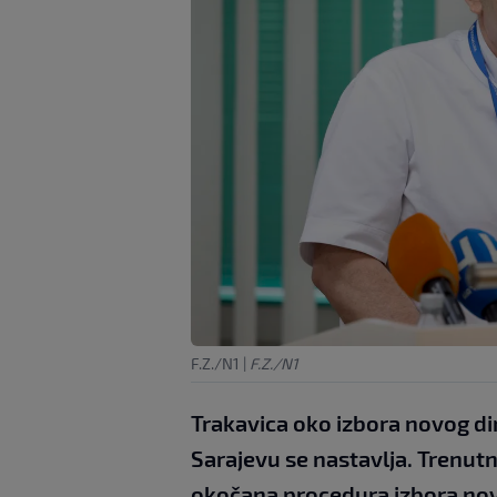
F.Z./N1
|
F.Z./N1
Trakavica oko izbora novog di
Sarajevu se nastavlja. Trenutno
okočana procedura izbora novo