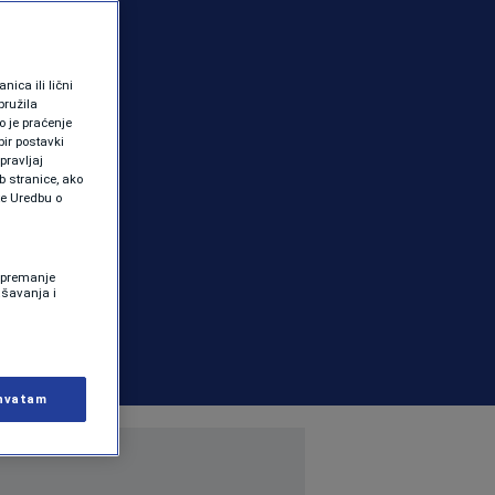
ica ili lični
pružila
 je praćenje
ir postavki
pravljaj
b stranice, ako
te Uredbu o
 Spremanje
ašavanja i
hvatam