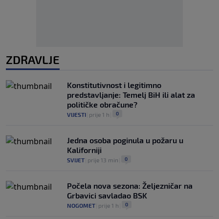
ZDRAVLJE
Konstitutivnost i legitimno
predstavljanje: Temelj BiH ili alat za
političke obračune?
0
VIJESTI
|
prije 1 h
|
Jedna osoba poginula u požaru u
Kaliforniji
0
SVIJET
|
prije 13 min
|
Počela nova sezona: Željezničar na
Grbavici savladao BSK
0
NOGOMET
|
prije 1 h
|