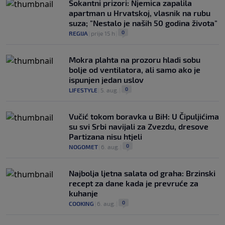
Šokantni prizori: Njemica zapalila
apartman u Hrvatskoj, vlasnik na rubu
suza; "Nestalo je naših 50 godina života"
0
REGIJA
|
prije 15 h
|
Mokra plahta na prozoru hladi sobu
bolje od ventilatora, ali samo ako je
ispunjen jedan uslov
0
LIFESTYLE
|
5. aug.
|
Vučić tokom boravka u BiH: U Čipuljićima
su svi Srbi navijali za Zvezdu, dresove
Partizana nisu htjeli
0
NOGOMET
|
6. aug.
|
Najbolja ljetna salata od graha: Brzinski
recept za dane kada je prevruće za
kuhanje
0
COOKING
|
6. aug.
|