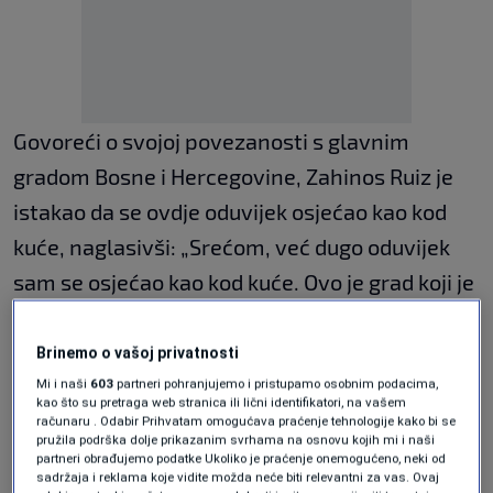
Govoreći o svojoj povezanosti s glavnim
gradom Bosne i Hercegovine, Zahinos Ruiz je
istakao da se ovdje oduvijek osjećao kao kod
kuće, naglasivši: „Srećom, već dugo oduvijek
sam se osjećao kao kod kuće. Ovo je grad koji je
pun prijatelja i prijateljica koji su me uvijek jako
dobro primali i tretirali“. Njegov put otkrivanja
Brinemo o vašoj privatnosti
Sarajeva počeo je još 1998. godine kada je
Mi i naši
603
partneri pohranjujemo i pristupamo osobnim podacima,
kao što su pretraga web stranica ili lični identifikatori, na vašem
došao kao optičar, a tadašnji grad, pun
računaru . Odabir Prihvatam omogućava praćenje tehnologije kako bi se
pružila podrška dolje prikazanim svrhama na osnovu kojih mi i naši
otvorenih rana, počeo je upoznavati kroz
partneri obrađujemo podatke Ukoliko je praćenje onemogućeno, neki od
sadržaja i reklama koje vidite možda neće biti relevantni za vas. Ovaj