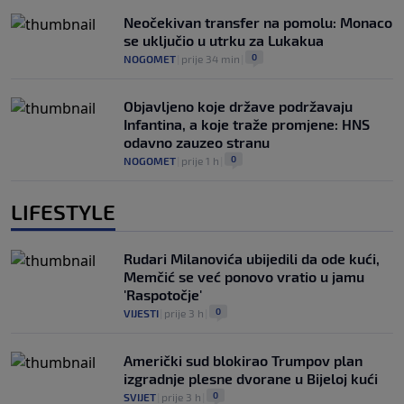
Neočekivan transfer na pomolu: Monaco
se uključio u utrku za Lukakua
0
NOGOMET
|
prije 34 min
|
Objavljeno koje države podržavaju
Infantina, a koje traže promjene: HNS
odavno zauzeo stranu
0
NOGOMET
|
prije 1 h
|
LIFESTYLE
Rudari Milanovića ubijedili da ode kući,
Memčić se već ponovo vratio u jamu
'Raspotočje'
0
VIJESTI
|
prije 3 h
|
Američki sud blokirao Trumpov plan
izgradnje plesne dvorane u Bijeloj kući
0
SVIJET
|
prije 3 h
|