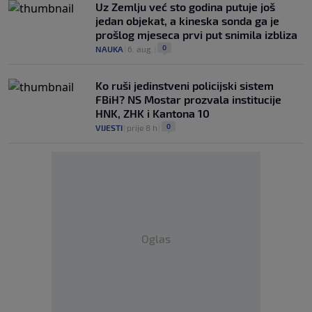
Uz Zemlju već sto godina putuje još
jedan objekat, a kineska sonda ga je
prošlog mjeseca prvi put snimila izbliza
0
NAUKA
|
6. aug.
|
Ko ruši jedinstveni policijski sistem
FBiH? NS Mostar prozvala institucije
HNK, ZHK i Kantona 10
0
VIJESTI
|
prije 8 h
|
Oglas