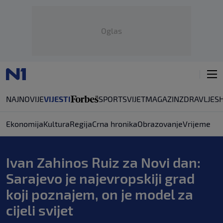
Oglas
NAJNOVIJE
VIJESTI
SPORT
SVIJET
MAGAZIN
ZDRAVLJE
S
Ekonomija
Kultura
Regija
Crna hronika
Obrazovanje
Vrijeme
Ivan Zahinos Ruiz za Novi dan:
Sarajevo je najevropskiji grad
koji poznajem, on je model za
cijeli svijet