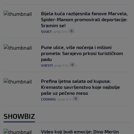
Bijela kuća razbjesnila fanove Marvela,
Spider-Manom promovirali deportacije:
Sramim se!
0
SVIJET
|
prije 3 h
|
Pune ulice, više noćenja i milioni
prometa: Sarajevo prkosi turističkom
padu
0
VIJESTI
|
prije 3 h
|
Prefina ljetna salata od kupusa:
Kremasto savršenstvo koje najbolje
paše uz pečeno meso
0
COOKING
|
prije 4 h
|
SHOWBIZ
Video koji budi emocije: Dino Merlin