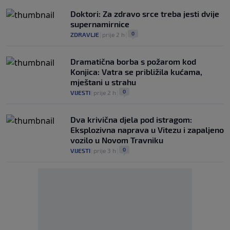
Doktori: Za zdravo srce treba jesti dvije
supernamirnice
0
ZDRAVLJE
|
prije 2 h
|
Dramatična borba s požarom kod
Konjica: Vatra se približila kućama,
mještani u strahu
0
VIJESTI
|
prije 2 h
|
Dva krivična djela pod istragom:
Eksplozivna naprava u Vitezu i zapaljeno
vozilo u Novom Travniku
0
VIJESTI
|
prije 3 h
|