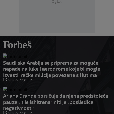
Oglas
Saudijska Arabija se priprema za moguće
napade na luke i aerodrome koje bi mogle
izvesti iračke milicije povezane s Hutima
FORBES
|
prije 14 h
Ariana Grande poručuje da njena predstojeća
pauza „nije ishitrena“ niti je „posljedica
negativnosti“
FORBES
|
prije 14 h