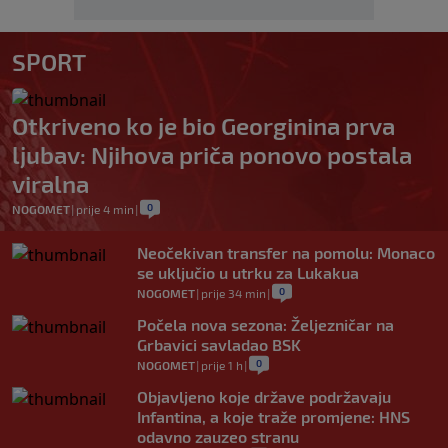
SPORT
Otkriveno ko je bio Georginina prva
ljubav: Njihova priča ponovo postala
viralna
0
NOGOMET
|
prije 4 min
|
Neočekivan transfer na pomolu: Monaco
se uključio u utrku za Lukakua
0
NOGOMET
|
prije 34 min
|
Počela nova sezona: Željezničar na
Grbavici savladao BSK
0
NOGOMET
|
prije 1 h
|
Objavljeno koje države podržavaju
Infantina, a koje traže promjene: HNS
odavno zauzeo stranu