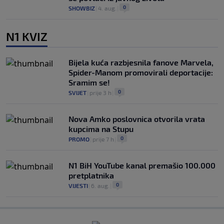
0
SHOWBIZ
|
4. aug.
|
N1 KVIZ
Bijela kuća razbjesnila fanove Marvela,
Spider-Manom promovirali deportacije:
Sramim se!
0
SVIJET
|
prije 3 h
|
Nova Amko poslovnica otvorila vrata
kupcima na Stupu
0
PROMO
|
prije 7 h
|
N1 BiH YouTube kanal premašio 100.000
pretplatnika
0
VIJESTI
|
6. aug.
|