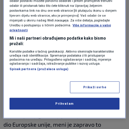
njegove najdublje slojeve, bježeći od
odabir postavki možete ponovno odabrati i pritom promijeniti trenutni
odabir ili pristanak tako što ćete kliknuti na Upravljaj željenim
površnosti. „Ja sam u to vrijeme bježao od
postavkama link na dnu ove web stranice [ili plutajuću ikonu u donjem
lijevom dijelu web stranice, ako je primjenjivo]. Vaš odabir će se
turizma, posebno ratnog turizma. Išao sam u
mijenjati u okviru našeg Wеб локација. Za više detalja, pogledajte
Uredbu o postupanju s ličnim podacima.
Više informacija o vašoj
kafane, u biblioteke, u muzeje da upijem to
privatnosti
bogatstvo koje ovdje imate“, prisjetio se
Mi i naši partneri obrađujemo podatke kako bismo
pružali:
Zahinos Ruiz.
Koristite podatke o tačnoj geolokaciji. Aktivno skenirajte karakteristike
uređaja radi identifikacije. Spremanje podataka i/ili pristupanje
Posebno upečatljiv dio razgovora odnosio se
podacima na uređaju. Prilagođeno oglašavanje i sadržaj, mjerenje
oglašavanja i sadržaja, istraživanje publike i razvoj usluga.
na evropski put Bosne i Hercegovine i paradoks
Spisak partnera (pružalaca usluga)
granica koje stoje pred njenim građanima.
Zahinos Ruiz je ponudio viziju koja nadilazi
Prikaži svrhe
administrativne okvire, rekavši: „Ja sam
Prihvatam
zapravo uvijek osjećao da je Sarajevo
najevropskiji grad koji poznajem. I čak i ako nije
dio Europske unije, meni je zapravo to