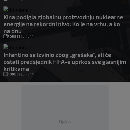
Kina podigla globalnu proizvodnju nuklearne
energije na rekordni nivo: Ko je na vrhu, a ko
na dnu
FORBES
|
prije 14 h
Infantino se izvinio zbog „grešaka“, ali će
ostati predsjednik FIFA-e uprkos sve glasnijim
kritikama
FORBES
|
prije 14 h
Oglas