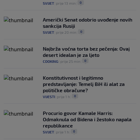
0
SVIJET
|
prije 13 min
|
Američki Senat odobrio uvođenje novih
sankcija Rusiji
0
SVIJET
|
prije 20 min
|
Najbrža voćna torta bez pečenja: Ovaj
desert idealan je za ljeto
0
COOKING
|
prije 25 min
|
Konstitutivnost i legitimno
predstavljanje: Temelj BiH ili alat za
političke obračune?
0
VIJESTI
|
prije 1 h
|
Procurio govor Kamale Harris:
Odmaknula od Bidena i žestoko napala
republikance
0
SVIJET
|
prije 1 h
|