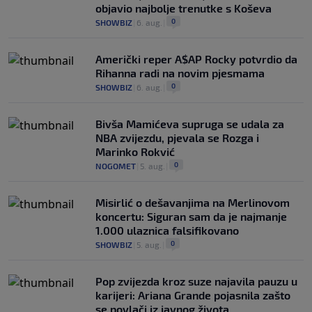
objavio najbolje trenutke s Koševa
0
SHOWBIZ
|
6. aug.
|
Američki reper A$AP Rocky potvrdio da
Rihanna radi na novim pjesmama
0
SHOWBIZ
|
6. aug.
|
Bivša Mamićeva supruga se udala za
NBA zvijezdu, pjevala se Rozga i
Marinko Rokvić
0
NOGOMET
|
5. aug.
|
Misirlić o dešavanjima na Merlinovom
koncertu: Siguran sam da je najmanje
1.000 ulaznica falsifikovano
0
SHOWBIZ
|
5. aug.
|
Pop zvijezda kroz suze najavila pauzu u
karijeri: Ariana Grande pojasnila zašto
se povlači iz javnog života