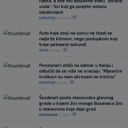
rijeka, a ime mu doslovno znači "zdrava
voda": Svi koji ga posjete ostanu
oduševljeni
0
LIFESTYLE
|
prije 8 h
|
Auto koje stoji na suncu ne hladi se
najbrže klimom, nego postupkom koji
traje petnaest sekundi
0
AUTO
|
6. aug.
|
Penzioneri otišli na odmor u Italiju i
odlučili da se više ne vraćaju: "Mjesečni
troškovi su nam skresani na trećinu"
0
LIFESTYLE
|
5. aug.
|
Šezdeset posto stanovnika glavnog
grada u kojem živi mnogo Bosanaca živi
u stanovima koje daje grad
0
EKONOMIJA
|
5. aug.
|