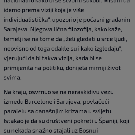
nacionalno kako bi se stvorili sukobi. Mislim da
idemo prema viziji koja je više
individualistička“, upozorio je počasni građanin
Sarajeva. Njegova lična filozofija, kako kaže,
temelji se na tome da „želi gledati u srce ljudi,
neovisno od toga odakle su i kako izgledaju“,
vjerujući da bi takva vizija, kada bi se
primijenila na politiku, donijela mirniji život
svima.
Na kraju, osvrnuo se na neraskidivu vezu
između Barcelone i Sarajeva, povlačeći
paralelu sa današnjim krizama u svijetu.
Istakao je da su društveni pokreti u Španiji, koji
su nekada snažno stajali uz Bosnu i