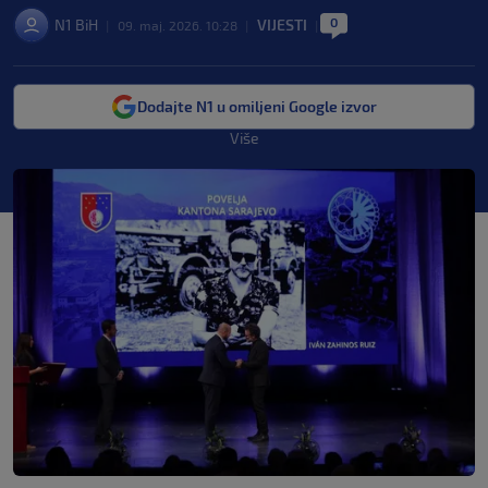
0
N1 BiH
VIJESTI
|
09. maj. 2026. 10:28
|
|
Dodajte N1 u omiljeni Google izvor
Više