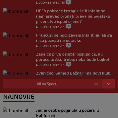
0
NOGOMET
|
prije 1 h
|
UEFA pokreće istragu: Je li Infantino
namjeravao prodati prava na Svjetsko
prvenstvo ispod cijene?
0
NOGOMET
|
prije 2 h
|
Francuzi ne podržavaju Infantina, ali ga
nisu pozvali na ostavku
0
NOGOMET
|
prije 2 h
|
Žene će prve osjetiti posljedice, ali
poručuju: Ako treba, neka bude bojkot
0
NOGOMET
|
prije 3 h
|
Zvanično: Samed Baždar ima novi klub,
zadužio broj sa velikom "težinom"
Idi na Sport
0
NOGOMET
|
prije 5 h
|
Prije nekoliko godina zaludjela je
NAJNOVIJE
internet, a onda nestala iz javnosti: Svi
se pitaju gdje je i šta radi (VIDEO)
0
OSTALI SPORTOVI
|
prije 5 h
|
Jedna osoba poginula u požaru u
Kaliforniji