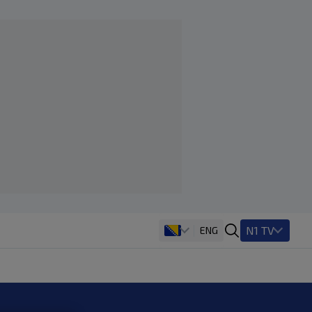
N1 TV
ENG