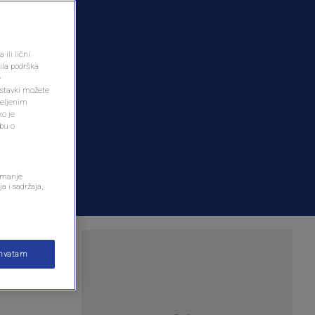
ili lični
ila podrška
e
ostavki možete
željenim
ko je
dbu o
remanje
a i sadržaja,
jeka koji
ihvatam
osvojio,