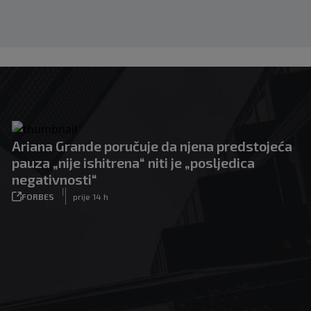
Ariana Grande poručuje da njena predstojeća
pauza „nije ishitrena“ niti je „posljedica
negativnosti“
|
FORBES
prije 14 h