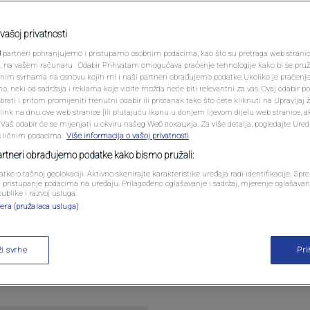
PODCAST
ovi dan: Sarajevo je
N1 SPECIJAL
vašoj privatnosti
i poznajem, on je
3
partneri pohranjujemo i pristupamo osobnim podacima, kao što su pretraga web stranica 
FENOMENI
ri, na vašem računaru . Odabir Prihvatam omogućava praćenje tehnologije kako bi se pruž
anim svrhama na osnovu kojih mi i naši partneri obrađujemo podatke Ukoliko je praćenj
 neki od sadržaja i reklama koje vidite možda neće biti relevantni za vas. Ovaj odabir p
NEISTRAŽENO
ati i pritom promijeniti trenutni odabir ili pristanak tako što ćete kliknuti na Upravljaj 
ink na dnu ove web stranice [ili plutajuću ikonu u donjem lijevom dijelu web stranice, a
tara
VIRALNO
. Vaš odabir će se mijenjati u okviru našeg Wеб локација. Za više detalja, pogledajte Ure
s ličnim podacima.
Više informacija o vašoj privatnosti
FOTO
partneri obrađujemo podatke kako bismo pružali:
atke o tačnoj geolokaciji. Aktivno skenirajte karakteristike uređaja radi identifikacije. Sp
PROMO
li pristupanje podacima na uređaju. Prilagođeno oglašavanje i sadržaj, mjerenje oglašavanj
publike i razvoj usluga.
era (pružalaca usluga)
VIDEO
i dan“ donijelo je emotivnu i duboku ispovijest čov
ži svrhe
Pr
nin Sarajeva, grada za koji kaže da ga je ne samo 