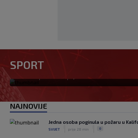
Otkriveno ko je bio Georgini
SPORT
priča ponovo postala viraln
|
|
0
NOGOMET
prije 19 min
NAJNOVIJE
Jedna osoba poginula u požaru u Kalifo
|
|
0
SVIJET
prije 28 min