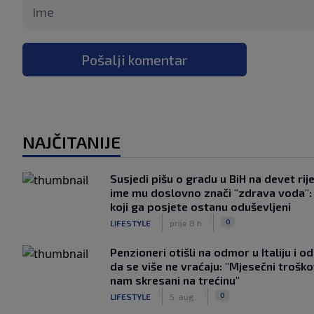
Pošalji komentar
NAJČITANIJE
Susjedi pišu o gradu u BiH na devet rije
ime mu doslovno znači "zdrava voda":
koji ga posjete ostanu oduševljeni
|
|
0
LIFESTYLE
prije 8 h
Penzioneri otišli na odmor u Italiju i odl
da se više ne vraćaju: "Mjesečni troško
nam skresani na trećinu"
|
|
0
LIFESTYLE
5. aug.