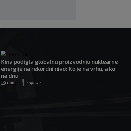
Kina podigla globalnu proizvodnju nuklearne
energije na rekordni nivo: Ko je na vrhu, a ko
na dnu
|
FORBES
prije 14 h