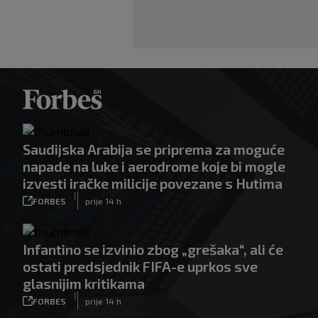
Saudijska Arabija se priprema za moguće
napade na luke i aerodrome koje bi mogle
izvesti iračke milicije povezane s Hutima
|
FORBES
prije 14 h
Infantino se izvinio zbog „grešaka“, ali će
ostati predsjednik FIFA-e uprkos sve
glasnijim kritikama
|
FORBES
prije 14 h