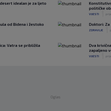
desert idealan je za ljeto
Konstitutivn
političke o
|
VIJESTI
prij
ula od Bidena i žestoko
Doktori: Za
|
ZDRAVLJE
p
a: Vatra se približila
Dva krivičn
zapaljeno v
|
VIJESTI
prij
Oglas