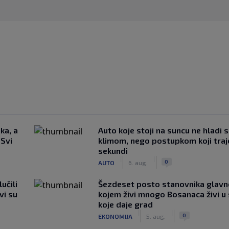
ka, a
Auto koje stoji na suncu ne hladi 
 Svi
klimom, nego postupkom koji traj
sekundi
|
|
0
AUTO
6. aug.
učili
Šezdeset posto stanovnika glavn
vi su
kojem živi mnogo Bosanaca živi u
koje daje grad
|
|
0
EKONOMIJA
5. aug.