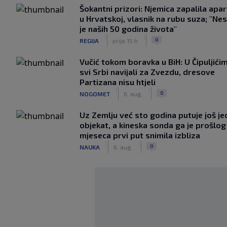
Šokantni prizori: Njemica zapalila apa
u Hrvatskoj, vlasnik na rubu suza; "Ne
je naših 50 godina života"
|
|
0
REGIJA
prije 15 h
Vučić tokom boravka u BiH: U Čipuljići
svi Srbi navijali za Zvezdu, dresove
Partizana nisu htjeli
|
|
0
NOGOMET
6. aug.
Uz Zemlju već sto godina putuje još j
objekat, a kineska sonda ga je prošlog
mjeseca prvi put snimila izbliza
|
|
0
NAUKA
6. aug.