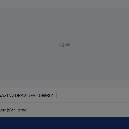
Oglas
AZIN
ZDRAVLJE
SHOWBIZ
KOLUMNE
vanje
Vrijeme