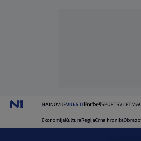
NAJNOVIJE
VIJESTI
SPORT
SVIJET
MAG
Ekonomija
Kultura
Regija
Crna hronika
Obrazo