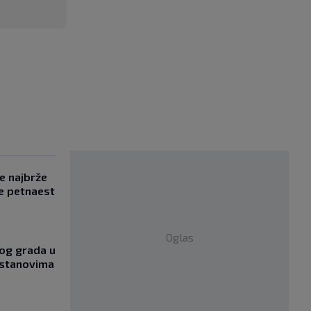
se najbrže
e petnaest
Oglas
og grada u
 stanovima