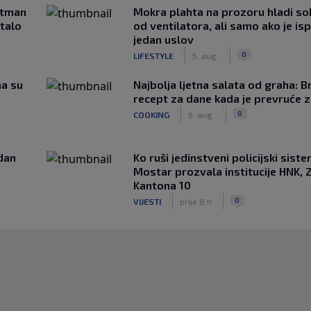
rtman
Mokra plahta na prozoru hladi so
stalo
od ventilatora, ali samo ako je is
jedan uslov
|
|
0
LIFESTYLE
5. aug.
ma su
Najbolja ljetna salata od graha: B
recept za dane kada je prevruće z
|
|
0
COOKING
6. aug.
edan
Ko ruši jedinstveni policijski sist
Mostar prozvala institucije HNK, Z
Kantona 10
|
|
0
VIJESTI
prije 8 h