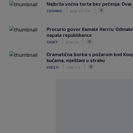
Najbrža voćna torta bez pečenja: Ovaj 
|
|
0
COOKING
prije 40 min
Procurio govor Kamale Harris: Odmakn
napala republikance
|
|
0
SVIJET
prije 1 h
Dramatična borba s požarom kod Konjic
kućama, mještani u strahu
|
|
0
VIJESTI
prije 2 h