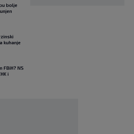
bu bolje
punjen
rzinski
a kuhanje
em FBiH? NS
HK i