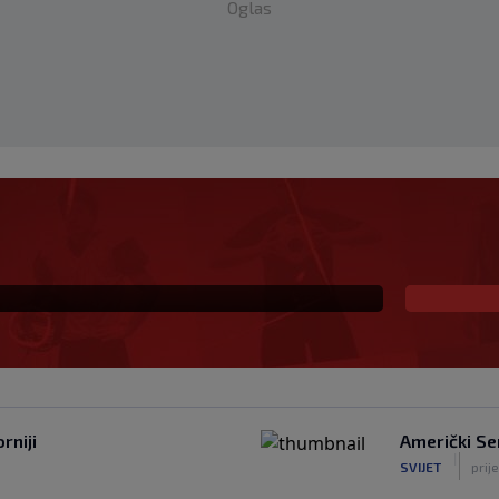
Oglas
na prva ljubav: Njihova
a
rniji
Američki Se
|
SVIJET
prij