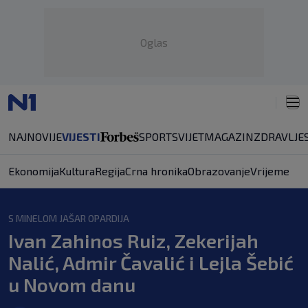
Oglas
NAJNOVIJE
VIJESTI
SPORT
SVIJET
MAGAZIN
ZDRAVLJE
Ekonomija
Kultura
Regija
Crna hronika
Obrazovanje
Vrijeme
S MINELOM JAŠAR OPARDIJA
Ivan Zahinos Ruiz, Zekerijah
Nalić, Admir Čavalić i Lejla Šebić
u Novom danu