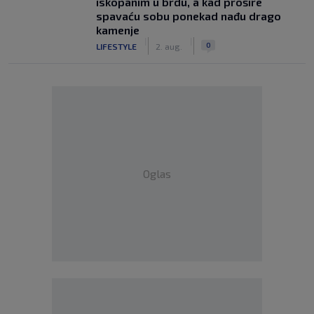
iskopanim u brdu, a kad prošire
spavaću sobu ponekad nađu drago
kamenje
|
|
0
LIFESTYLE
2. aug.
Oglas