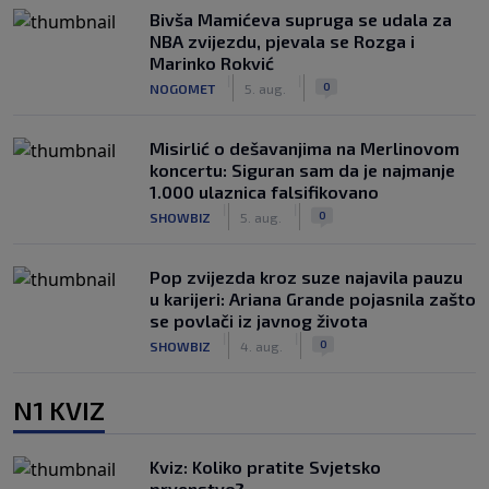
Bivša Mamićeva supruga se udala za
NBA zvijezdu, pjevala se Rozga i
Marinko Rokvić
|
|
0
NOGOMET
5. aug.
Misirlić o dešavanjima na Merlinovom
koncertu: Siguran sam da je najmanje
1.000 ulaznica falsifikovano
|
|
0
SHOWBIZ
5. aug.
Pop zvijezda kroz suze najavila pauzu
u karijeri: Ariana Grande pojasnila zašto
se povlači iz javnog života
|
|
0
SHOWBIZ
4. aug.
N1 KVIZ
Kviz: Koliko pratite Svjetsko
prvenstvo?