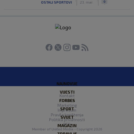
0
OSTALI SPORTOVI
23. mar.
NAJNOVIJE
VIJESTI
Kontakt
FORBES
O nama
Marketing
SPORT
Impresum
Pravila korištenja
SVIJET
Politika privatnosti
RSS
MAGAZIN
Member of
United Media
- Copyright 2026
ZDRAVLJE