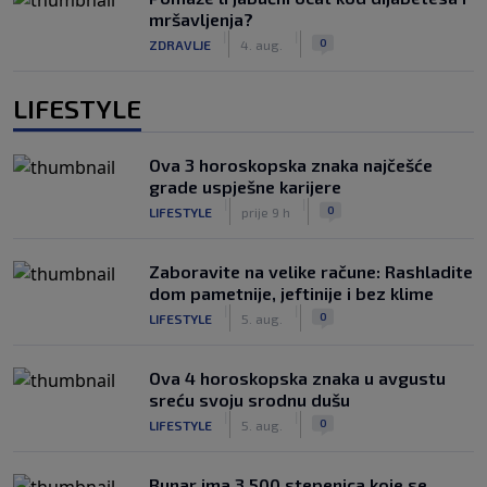
mršavljenja?
|
|
0
ZDRAVLJE
4. aug.
LIFESTYLE
Ova 3 horoskopska znaka najčešće
grade uspješne karijere
|
|
0
LIFESTYLE
prije 9 h
Zaboravite na velike račune: Rashladite
dom pametnije, jeftinije i bez klime
|
|
0
LIFESTYLE
5. aug.
Ova 4 horoskopska znaka u avgustu
sreću svoju srodnu dušu
|
|
0
LIFESTYLE
5. aug.
Bunar imа 3.500 stepenica koje se