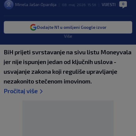
0
Minela Jašar-Opardija
VIJESTI
|
08. maj. 2026. 15:56
|
|
Dodajte N1 u omiljeni Google izvor
Više
BiH prijeti svrstavanje na sivu listu Moneyvala
jer nije ispunjen jedan od ključnih uslova -
usvajanje zakona koji reguliše upravljanje
nezakonito stečenom imovinom.
Pročitaj više