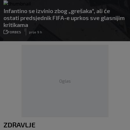
Infantino se izvinio zbog „grešaka“, ali će
ostati predsjednik FIFA-e uprkos sve glasnijim
kritikama
|
FORBES
prije 9 h
Oglas
ZDRAVLJE