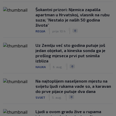
Šokantni prizori: Njemica zapalila
apartman u Hrvatskoj, vlasnik na rubu
suza; "Nestalo je naših 50 godina
života"
|
|
0
REGIJA
prije 10 h
Uz Zemlju već sto godina putuje još
jedan objekat, a kineska sonda ga je
prošlog mjeseca prvi put snimila
izbliza
|
|
0
NAUKA
6. aug.
Na najtoplijem naseljenom mjestu na
svijetu ljudi rukama vade so, a karavan
do prve pijace putuje dva dana
|
|
0
SVIJET
5. aug.
Ljudi u ovom gradu žive u rupama