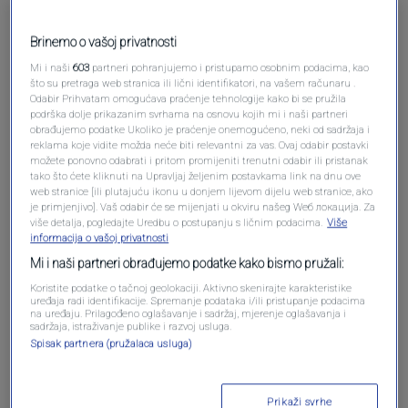
Brinemo o vašoj privatnosti
Mi i naši
603
partneri pohranjujemo i pristupamo osobnim podacima, kao
što su pretraga web stranica ili lični identifikatori, na vašem računaru .
Odabir Prihvatam omogućava praćenje tehnologije kako bi se pružila
podrška dolje prikazanim svrhama na osnovu kojih mi i naši partneri
obrađujemo podatke Ukoliko je praćenje onemogućeno, neki od sadržaja i
reklama koje vidite možda neće biti relevantni za vas. Ovaj odabir postavki
možete ponovno odabrati i pritom promijeniti trenutni odabir ili pristanak
Oglas
tako što ćete kliknuti na Upravljaj željenim postavkama link na dnu ove
web stranice [ili plutajuću ikonu u donjem lijevom dijelu web stranice, ako
je primjenjivo]. Vaš odabir će se mijenjati u okviru našeg Wеб локација. Za
više detalja, pogledajte Uredbu o postupanju s ličnim podacima.
Više
informacija o vašoj privatnosti
Mi i naši partneri obrađujemo podatke kako bismo pružali:
Koristite podatke o tačnoj geolokaciji. Aktivno skenirajte karakteristike
uređaja radi identifikacije. Spremanje podataka i/ili pristupanje podacima
na uređaju. Prilagođeno oglašavanje i sadržaj, mjerenje oglašavanja i
sadržaja, istraživanje publike i razvoj usluga.
Spisak partnera (pružalaca usluga)
Oglas
Prikaži svrhe