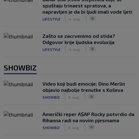
spuštaju trinaest spratova, a
napravljen je da bi ljudi imali vode ljeti
|
|
0
LIFESTYLE
4. aug.
Zašto se zacrvenimo od stida?
Odgovor krije ljudska evolucija
|
|
0
LIFESTYLE
4. aug.
SHOWBIZ
Video koji budi emocije: Dino Merlin
objavio najbolje trenutke s Koševa
|
|
0
SHOWBIZ
6. aug.
Američki reper A$AP Rocky potvrdio da
Rihanna radi na novim pjesmama
|
|
0
SHOWBIZ
6. aug.