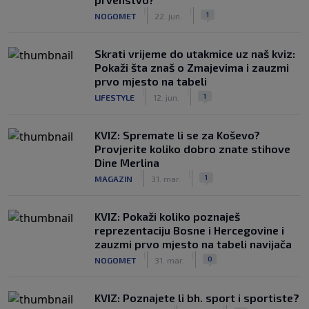
|
|
1
NOGOMET
22. jun.
Skrati vrijeme do utakmice uz naš kviz:
Pokaži šta znaš o Zmajevima i zauzmi
prvo mjesto na tabeli
|
|
1
LIFESTYLE
12. jun.
KVIZ: Spremate li se za Koševo?
Provjerite koliko dobro znate stihove
Dine Merlina
|
|
1
MAGAZIN
31. mar.
KVIZ: Pokaži koliko poznaješ
reprezentaciju Bosne i Hercegovine i
zauzmi prvo mjesto na tabeli navijača
|
|
0
NOGOMET
31. mar.
KVIZ: Poznajete li bh. sport i sportiste?
|
|