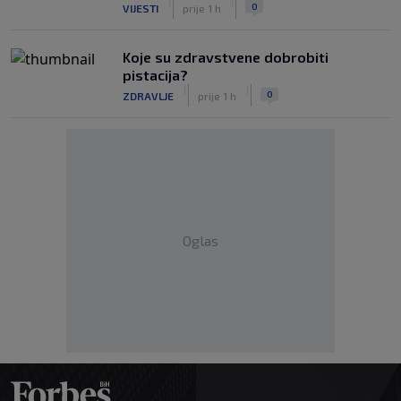
|
|
0
VIJESTI
prije 1 h
Koje su zdravstvene dobrobiti
pistacija?
|
|
0
ZDRAVLJE
prije 1 h
Oglas