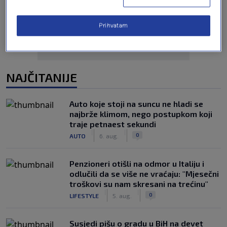
Prihvatam
NAJČITANIJE
Auto koje stoji na suncu ne hladi se
najbrže klimom, nego postupkom koji
traje petnaest sekundi
|
|
0
AUTO
6. aug.
Penzioneri otišli na odmor u Italiju i
odlučili da se više ne vraćaju: "Mjesečni
troškovi su nam skresani na trećinu"
|
|
0
LIFESTYLE
5. aug.
Susjedi pišu o gradu u BiH na devet