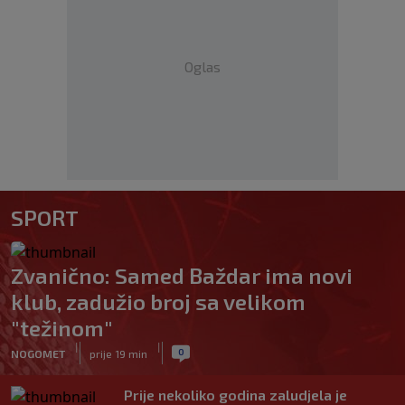
Oglas
SPORT
Zvanično: Samed Baždar ima novi
klub, zadužio broj sa velikom
"težinom"
|
|
0
NOGOMET
prije 19 min
Prije nekoliko godina zaludjela je