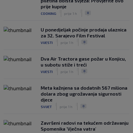
piletina doista svježa: Provjerite ovo
prije kupnje
|
|
0
COOKING
prije 1 h
U ponedjeljak počinje prodaja ulaznica
za 32. Sarajevo Film Festival
|
|
0
VIJESTI
prije 1 h
Dva Air Tractora gase požar u Konjicu,
u subotu stiže i treći
|
|
0
VIJESTI
prije 1 h
Meta kažnjena sa dodatnih 567 miliona
dolara zbog ugrožavanja sigurnosti
djece
|
|
0
SVIJET
prije 1 h
Završeni radovi na tekućem održavanju
Spomenika 'Vječna vatra'