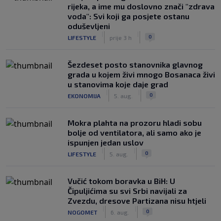
rijeka, a ime mu doslovno znači "zdrava
voda": Svi koji ga posjete ostanu
oduševljeni
|
|
0
LIFESTYLE
prije 3 h
Šezdeset posto stanovnika glavnog
grada u kojem živi mnogo Bosanaca živi
u stanovima koje daje grad
|
|
0
EKONOMIJA
5. aug.
Mokra plahta na prozoru hladi sobu
bolje od ventilatora, ali samo ako je
ispunjen jedan uslov
|
|
0
LIFESTYLE
5. aug.
Vučić tokom boravka u BiH: U
Čipuljićima su svi Srbi navijali za
Zvezdu, dresove Partizana nisu htjeli
|
|
0
NOGOMET
6. aug.