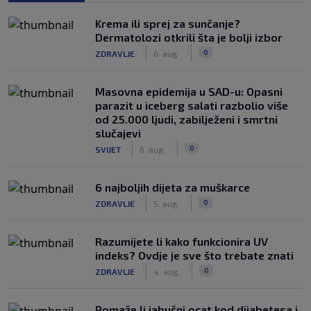
Krema ili sprej za sunčanje?
Dermatolozi otkrili šta je bolji izbor
|
|
0
ZDRAVLJE
6. aug.
Masovna epidemija u SAD-u: Opasni
parazit u iceberg salati razbolio više
od 25.000 ljudi, zabilježeni i smrtni
slučajevi
|
|
0
SVIJET
6. aug.
6 najboljih dijeta za muškarce
|
|
0
ZDRAVLJE
5. aug.
Razumijete li kako funkcionira UV
indeks? Ovdje je sve što trebate znati
|
|
0
ZDRAVLJE
4. aug.
Pomaže li jabučni ocat kod dijabetesa i