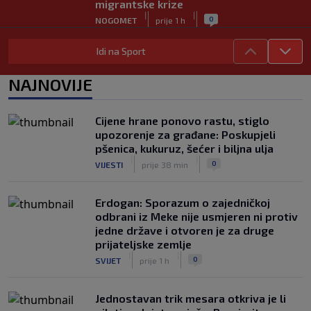
migrantske krize
|
|
0
NOGOMET
prije 1 h
FS Norveške poručio Infantinu: Odlazi,
Idi na Sport
odmah!
|
|
0
NOGOMET
prije 1 h
NAJNOVIJE
Bila je sportska zvijezda, a onda otišla
u penziju: Sada oduševila akrobacijama
Cijene hrane ponovo rastu, stiglo
u bikiniju (FOTO+VIDEO)
upozorenje za građane: Poskupjeli
|
|
0
OSTALI SPORTOVI
prije 2 h
pšenica, kukuruz, šećer i biljna ulja
|
|
0
VIJESTI
prije 38 min
Erdogan: Sporazum o zajedničkoj
odbrani iz Meke nije usmjeren ni protiv
jedne države i otvoren je za druge
prijateljske zemlje
|
|
0
SVIJET
prije 1 h
Jednostavan trik mesara otkriva je li