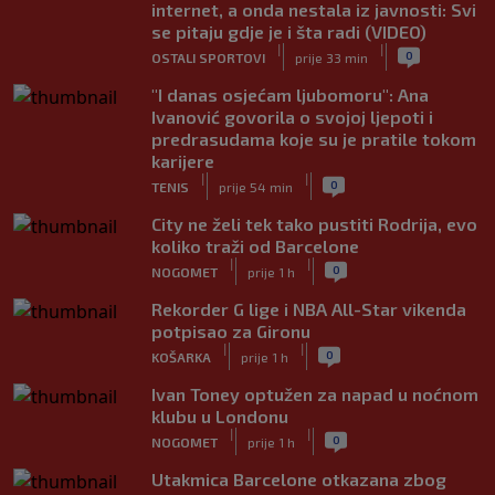
internet, a onda nestala iz javnosti: Svi
se pitaju gdje je i šta radi (VIDEO)
|
|
0
OSTALI SPORTOVI
prije 33 min
"I danas osjećam ljubomoru": Ana
Ivanović govorila o svojoj ljepoti i
predrasudama koje su je pratile tokom
karijere
|
|
0
TENIS
prije 54 min
City ne želi tek tako pustiti Rodrija, evo
koliko traži od Barcelone
|
|
0
NOGOMET
prije 1 h
Rekorder G lige i NBA All-Star vikenda
potpisao za Gironu
|
|
0
KOŠARKA
prije 1 h
Ivan Toney optužen za napad u noćnom
klubu u Londonu
|
|
0
NOGOMET
prije 1 h
Utakmica Barcelone otkazana zbog