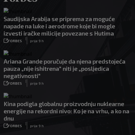
Saudijska Arabija se priprema za moguće
napade na luke i aerodrome koje bi mogle
izvesti iračke milicije povezane s Hutima
|
FORBES
prije 9 h
Ariana Grande poručuje da njena predstojeća
pauza „nije ishitrena“ niti je „posljedica
negativnosti“
|
FORBES
prije 9 h
Kina podigla globalnu proizvodnju nuklearne
energije na rekordni nivo: Ko je na vrhu, a ko na
dnu
|
FORBES
prije 9 h