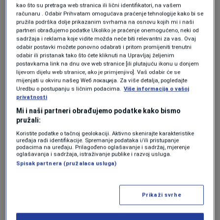
kazao kako ovo nije tačno te da je riječ samo o
kao što su pretraga web stranica ili lični identifikatori, na vašem
računaru . Odabir Prihvatam omogućava praćenje tehnologije kako bi se
medijskim špekulacijama.
pružila podrška dolje prikazanim svrhama na osnovu kojih mi i naši
partneri obrađujemo podatke Ukoliko je praćenje onemogućeno, neki od
sadržaja i reklama koje vidite možda neće biti relevantni za vas. Ovaj
odabir postavki možete ponovno odabrati i pritom promijeniti trenutni
"Pravo da vam kažem mene niko nije
odabir ili pristanak tako što ćete kliknuti na Upravljaj željenim
postavkama link na dnu ove web stranice [ili plutajuću ikonu u donjem
kontaktirao. To je medijski nešto procurilo.
lijevom dijelu web stranice, ako je primjenjivo]. Vaš odabir će se
Mogu vama da kažem da se to neće desiti.
mijenjati u okviru našeg Wеб локација. Za više detalja, pogledajte
Uredbu o postupanju s ličnim podacima.
Više informacija o vašoj
Ostajem kao samostalni poslanik u većini koju
privatnosti
Mi i naši partneri obrađujemo podatke kako bismo
smo već napravili. Vjerovatno im je potreban
pružali:
određen broj ruku, da li u Domu naroda ili u
Koristite podatke o tačnoj geolokaciji. Aktivno skenirajte karakteristike
uređaja radi identifikacije. Spremanje podataka i/ili pristupanje
Skupštini TK, pa šire ovakve priče. Ja neću
podacima na uređaju. Prilagođeno oglašavanje i sadržaj, mjerenje
oglašavanja i sadržaja, istraživanje publike i razvoj usluga.
mijenjati mišljenje, država mi je ispred svega.
Spisak partnera (pružalaca usluga)
Interes države je ispred svega. Nikada ne bih
rekao da Refik Lendo ne želi dati potpis za
Prikaži svrhe
formiranje Vlade FBiH, to tako govore iz