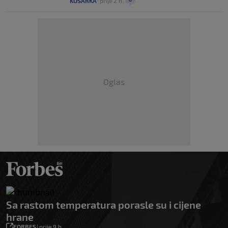
KOŠARKA
|
prije 2 h
|
Oglas
Sa rastom temperatura porasle su i cijene
hrane
FORBES
|
prije 9 h