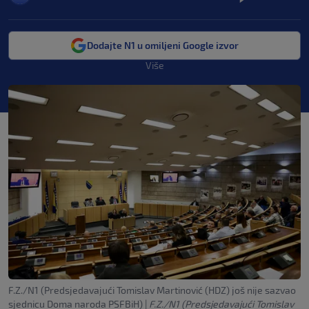
Dodajte N1 u omiljeni Google izvor
Više
F.Z./N1 (Predsjedavajući Tomislav Martinović (HDZ) još nije sazvao
sjednicu Doma naroda PSFBiH)
|
F.Z./N1 (Predsjedavajući Tomislav