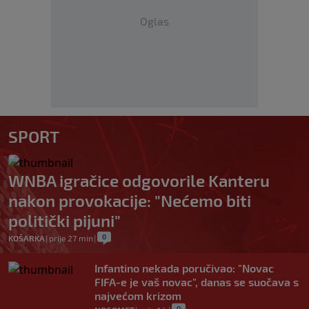
Oglas
SPORT
WNBA igračice odgovorile Kanteru
nakon provokacije: "Nećemo biti
politički pijuni"
0
KOŠARKA
|
prije 27 min
|
Infantino nekada poručivao: "Novac
FIFA-e je vaš novac", danas se suočava s
najvećom krizom
0