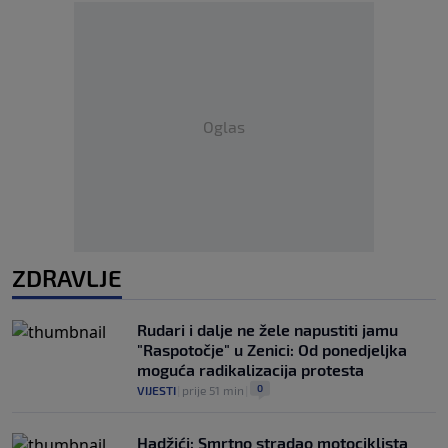
Oglas
ZDRAVLJE
Rudari i dalje ne žele napustiti jamu
"Raspotočje" u Zenici: Od ponedjeljka
moguća radikalizacija protesta
0
VIJESTI
|
prije 51 min
|
Hadžići: Smrtno stradao motociklista