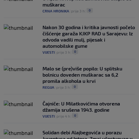
muškarac
0
CRNA HRONIKA
|
prije 3 h
|
Nakon 30 godina i kritika javnosti počelo
čišćenje garaža KJKP RAD u Sarajevu: Iz
odvoda vadili mulj, pijesak i
automobilske gume
0
VIJESTI
|
prije 3 h
|
Malo se (pre)više popilo: U splitsku
bolnicu doveden muškarac sa 6,2
promila alkohola u krvi
0
REGIJA
|
prije 3 h
|
Čajniče: U Milatkovićima otvorena
džamija srušena 1943. godine
0
VIJESTI
|
prije 4 h
|
Solidan debi Alajbegovića u porazu
Juventusa od Intera, Zmaj učestvovao u