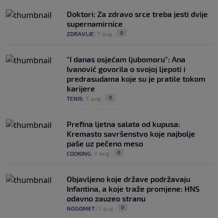
Doktori: Za zdravo srce treba jesti dvije
supernamirnice
0
ZDRAVLJE
|
7. aug.
|
"I danas osjećam ljubomoru": Ana
Ivanović govorila o svojoj ljepoti i
predrasudama koje su je pratile tokom
karijere
0
TENIS
|
7. aug.
|
Prefina ljetna salata od kupusa:
Kremasto savršenstvo koje najbolje
paše uz pečeno meso
0
COOKING
|
7. aug.
|
Objavljeno koje države podržavaju
Infantina, a koje traže promjene: HNS
odavno zauzeo stranu
0
NOGOMET
|
7. aug.
|