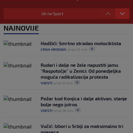
Deco iz sjene preokrenuo posao: Rodri
bio bliži Real Madridu, a sada je na
Idi na Sport
korak od Barcelone
0
NOGOMET
|
prije 2 h
|
NAJNOVIJE
River Plate napravio veliki posao:
Reprezentativac Argentine stigao iz
Hadžići: Smrtno stradao motociklista
Atlético Madrida
0
CRNA HRONIKA
|
prije 32 min
|
0
NOGOMET
|
prije 2 h
|
Rudari i dalje ne žele napustiti jamu
"Raspotočje" u Zenici: Od ponedjeljka
moguća radikalizacija protesta
0
VIJESTI
|
prije 51 min
|
Požar kod Konjica i dalje aktivan, stanje
bolje nego jutros
0
VIJESTI
|
prije 58 min
|
Vučić: Izbori u Srbiji za maksimalno tri
mjeseca