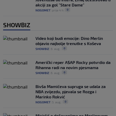
akciji za gol "Stare Dame"
0
NOGOMET
|
prije 4 h
|
SHOWBIZ
Video koji budi emocije: Dino Merlin
objavio najbolje trenutke s Koševa
0
SHOWBIZ
|
6. aug.
|
Američki reper A$AP Rocky potvrdio da
Rihanna radi na novim pjesmama
0
SHOWBIZ
|
6. aug.
|
Bivša Mamićeva supruga se udala za
NBA zvijezdu, pjevala se Rozga i
Marinko Rokvić
0
NOGOMET
|
5. aug.
|
Misirlić o dešavanjima na Merlinovom