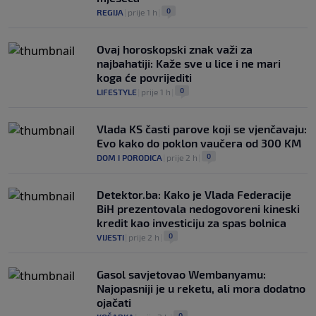
0
REGIJA
|
prije 1 h
|
Ovaj horoskopski znak važi za
najbahatiji: Kaže sve u lice i ne mari
koga će povrijediti
0
LIFESTYLE
|
prije 1 h
|
Vlada KS časti parove koji se vjenčavaju:
Evo kako do poklon vaučera od 300 KM
0
DOM I PORODICA
|
prije 2 h
|
Detektor.ba: Kako je Vlada Federacije
BiH prezentovala nedogovoreni kineski
kredit kao investiciju za spas bolnica
0
VIJESTI
|
prije 2 h
|
Gasol savjetovao Wembanyamu:
Najopasniji je u reketu, ali mora dodatno
ojačati
0