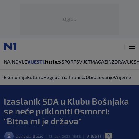
Oglas
NAJNOVIJE
VIJESTI
SPORT
SVIJET
MAGAZIN
ZDRAVLJE
S
Ekonomija
Kultura
Regija
Crna hronika
Obrazovanje
Vrijeme
Izaslanik SDA u Klubu Bošnjaka
se neće prikloniti Osmorci:
"Bitna mi je država"
0
Denaida Bašić
VIJESTI
|
13. apr. 2023. 13:53
|
|