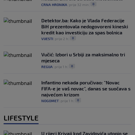
0
CRNA HRONIKA
|
prije 32 min
|
Detektor.ba: Kako je Vlada Federacije
BiH prezentovala nedogovoreni kineski
kredit kao investiciju za spas bolnica
0
VIJESTI
|
prije 2 h
|
Vučić: Izbori u Srbiji za maksimalno tri
mjeseca
0
REGIJA
|
prije 1 h
|
Infantino nekada poručivao: "Novac
FIFA-e je vaš novac", danas se suočava s
najvećom krizom
0
NOGOMET
|
prije 1 h
|
LIFESTYLE
U rijeci Krivaji kod Zavidovića utopio se