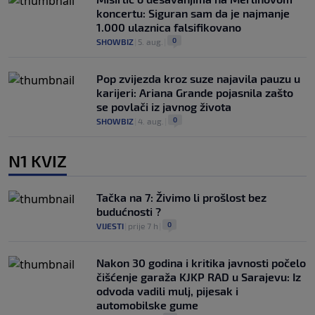
koncertu: Siguran sam da je najmanje
1.000 ulaznica falsifikovano
0
SHOWBIZ
|
5. aug.
|
Pop zvijezda kroz suze najavila pauzu u
karijeri: Ariana Grande pojasnila zašto
se povlači iz javnog života
0
SHOWBIZ
|
4. aug.
|
N1 KVIZ
Tačka na 7: Živimo li prošlost bez
budućnosti ?
0
VIJESTI
|
prije 7 h
|
Nakon 30 godina i kritika javnosti počelo
čišćenje garaža KJKP RAD u Sarajevu: Iz
odvoda vadili mulj, pijesak i
automobilske gume