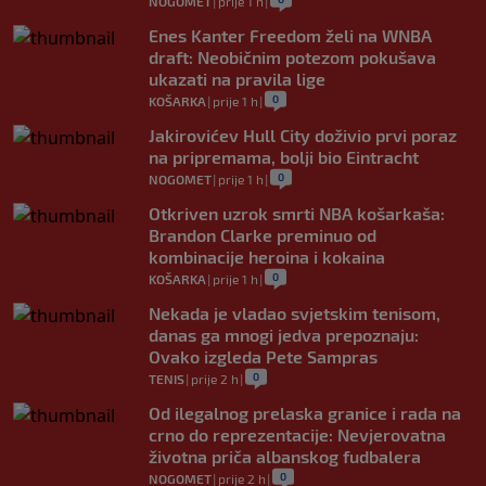
NOGOMET
|
prije 1 h
|
Enes Kanter Freedom želi na WNBA
draft: Neobičnim potezom pokušava
ukazati na pravila lige
0
KOŠARKA
|
prije 1 h
|
Jakirovićev Hull City doživio prvi poraz
na pripremama, bolji bio Eintracht
0
NOGOMET
|
prije 1 h
|
Otkriven uzrok smrti NBA košarkaša:
Brandon Clarke preminuo od
kombinacije heroina i kokaina
0
KOŠARKA
|
prije 1 h
|
Nekada je vladao svjetskim tenisom,
danas ga mnogi jedva prepoznaju:
Ovako izgleda Pete Sampras
0
TENIS
|
prije 2 h
|
Od ilegalnog prelaska granice i rada na
crno do reprezentacije: Nevjerovatna
životna priča albanskog fudbalera
0
NOGOMET
|
prije 2 h
|