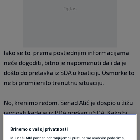
Oglas
Iako se to, prema posljednjim informacijama
neće dogoditi, bitno je napomenuti da i da je
došlo do prelaska iz SDA u koaliciju Osmorke to
ne bi promijenilo trenutnu situaciju.
No, krenimo redom. Senad Alić je dospio u žižu
javnosti kada je iz PDA prešao u SDA. Kako bi
provjerili ove navode o prelasku u Osmorku
Brinemo o vašoj privatnosti
pozvali smo Alića. On je u razgovoru za N1
Mi i naši
603
partneri pohranjujemo i pristupamo osobnim podacima,