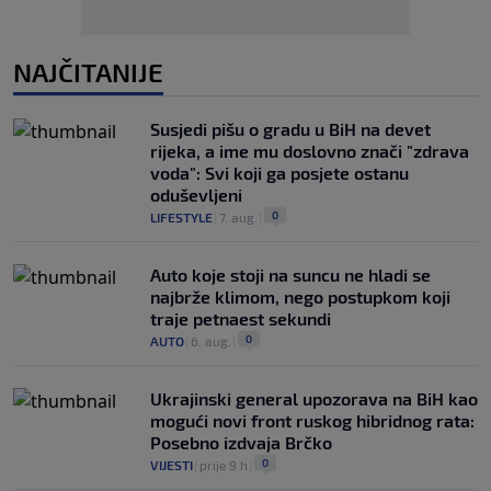
NAJČITANIJE
Susjedi pišu o gradu u BiH na devet
rijeka, a ime mu doslovno znači "zdrava
voda": Svi koji ga posjete ostanu
oduševljeni
0
LIFESTYLE
|
7. aug.
|
Auto koje stoji na suncu ne hladi se
najbrže klimom, nego postupkom koji
traje petnaest sekundi
0
AUTO
|
6. aug.
|
Ukrajinski general upozorava na BiH kao
mogući novi front ruskog hibridnog rata:
Posebno izdvaja Brčko
0
VIJESTI
|
prije 9 h
|