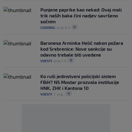
Punjene paprike kao nekad: Ovaj mali
trik naših baka čini nadjev savršeno
sočnim
0
COOKING
|
prije 9 h
|
Baronesa Arminka Helić nakon požara
kod Srebrenice: Nove sankcije su
odavno trebale biti uvedene
0
VIJESTI
|
prije 7 h
|
Ko ruši jedinstveni policijski sistem
FBiH? NS Mostar prozvala institucije
HNK, ZHK i Kantona 10
0
VIJESTI
|
7. aug.
|