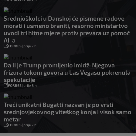
Srednjoškolci u Danskoj će pismene radove
morati i usmeno braniti, resorno ministartvo
uvodi tri hitne mjere protiv prevara uz pomoć
AI-a
FORBES
|
prije 7 h
Da li je Trump promijenio imidž: Njegova
frizura tokom govora u Las Vegasu pokrenula
spekulacije
FORBES
|
prije 8 h
Treći unikatni Bugatti nazvan je po vrsti
srednjovjekovnog viteškog konja i visok samo
metar
FORBES
|
prije 7 h