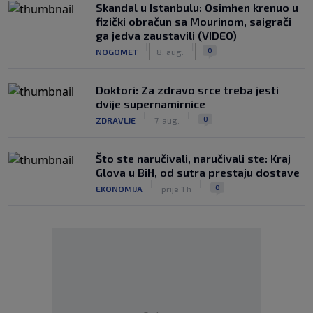
Skandal u Istanbulu: Osimhen krenuo u
fizički obračun sa Mourinom, saigrači
ga jedva zaustavili (VIDEO)
|
|
0
NOGOMET
8. aug.
Doktori: Za zdravo srce treba jesti
dvije supernamirnice
|
|
0
ZDRAVLJE
7. aug.
Što ste naručivali, naručivali ste: Kraj
Glova u BiH, od sutra prestaju dostave
|
|
0
EKONOMIJA
prije 1 h