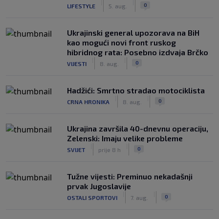
|
|
0
LIFESTYLE
5. aug.
Ukrajinski general upozorava na BiH
kao mogući novi front ruskog
hibridnog rata: Posebno izdvaja Brčko
|
|
0
VIJESTI
8. aug.
Hadžići: Smrtno stradao motociklista
|
|
0
CRNA HRONIKA
8. aug.
Ukrajina završila 40-dnevnu operaciju,
Zelenski: Imaju velike probleme
|
|
0
SVIJET
prije 8 h
Tužne vijesti: Preminuo nekadašnji
prvak Jugoslavije
|
|
0
OSTALI SPORTOVI
7. aug.