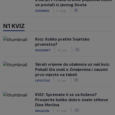
se povlači iz javnog života
|
|
0
SHOWBIZ
4. aug.
N1 KVIZ
Kviz: Koliko pratite Svjetsko
prvenstvo?
|
|
1
NOGOMET
22. jun.
Skrati vrijeme do utakmice uz naš kviz:
Pokaži šta znaš o Zmajevima i zauzmi
prvo mjesto na tabeli
|
|
1
LIFESTYLE
12. jun.
KVIZ: Spremate li se za Koševo?
Provjerite koliko dobro znate stihove
Dine Merlina
|
|
1
MAGAZIN
31. mar.