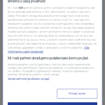
Brinemo o vašoj privatnosti
Mi i naši
603
partneri pohranjujemo i pristupamo osobnim podacima, kao
što su pretraga web stranica ili lični identifikatori, na vašem računaru .
Odabir Prihvatam omogućava praćenje tehnologije kako bi se pružila
podrška dolje prikazanim svrhama na osnovu kojih mi i naši partneri
obrađujemo podatke Ukoliko je praćenje onemogućeno, neki od sadržaja i
reklama koje vidite možda neće biti relevantni za vas. Ovaj odabir postavki
Oglas
možete ponovno odabrati i pritom promijeniti trenutni odabir ili pristanak
tako što ćete kliknuti na Upravljaj željenim postavkama link na dnu ove
web stranice [ili plutajuću ikonu u donjem lijevom dijelu web stranice, ako
je primjenjivo]. Vaš odabir će se mijenjati u okviru našeg Wеб локација. Za
više detalja, pogledajte Uredbu o postupanju s ličnim podacima.
Više
informacija o vašoj privatnosti
Mi i naši partneri obrađujemo podatke kako bismo pružali:
Koristite podatke o tačnoj geolokaciji. Aktivno skenirajte karakteristike
uređaja radi identifikacije. Spremanje podataka i/ili pristupanje podacima
na uređaju. Prilagođeno oglašavanje i sadržaj, mjerenje oglašavanja i
sadržaja, istraživanje publike i razvoj usluga.
Spisak partnera (pružalaca usluga)
Oglas
Prikaži svrhe