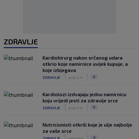
ZDRAVLJE
Kardiohirurg nakon srčanog udara
otkrio koje namirnice uvijek kupuje, a
koje izbjegava
|
|
0
ZDRAVLJE
prije 2 h
Kardiolozi izdvajaju jednu namirnicu
koju vrijedi jesti za zdravije srce
|
|
0
ZDRAVLJE
prije 5 h
Nutricionisti otkrili koje je ulje najbolje
za vaše srce
|
|
0
ZDRAVLJE
prije 8 h