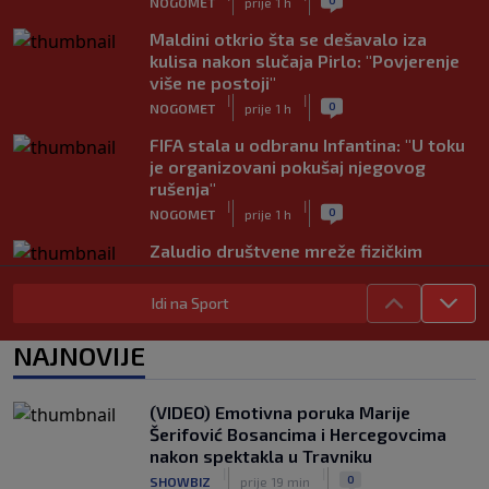
NOGOMET
prije 1 h
Maldini otkrio šta se dešavalo iza
kulisa nakon slučaja Pirlo: "Povjerenje
više ne postoji"
|
|
0
NOGOMET
prije 1 h
FIFA stala u odbranu Infantina: "U toku
je organizovani pokušaj njegovog
rušenja"
|
|
0
NOGOMET
prije 1 h
Zaludio društvene mreže fizičkim
izgledom, ali Okoye spušta loptu: "Ja
sam prije svega golman" (FOTO+VIDEO)
Idi na Sport
|
|
0
NOGOMET
prije 1 h
NAJNOVIJE
Japanac šetao Baščaršijom pa slučajno
sreo legendu Galatasaraya: Nije znao
ko je čovjek ispred njega
(VIDEO) Emotivna poruka Marije
|
|
0
VIRALNO
prije 1 h
Šerifović Bosancima i Hercegovcima
nakon spektakla u Travniku
Modrić bi mogao dobiti neočekivanu
|
|
0
SHOWBIZ
prije 19 min
ulogu u Milanu: Gazzetta nagovijestila