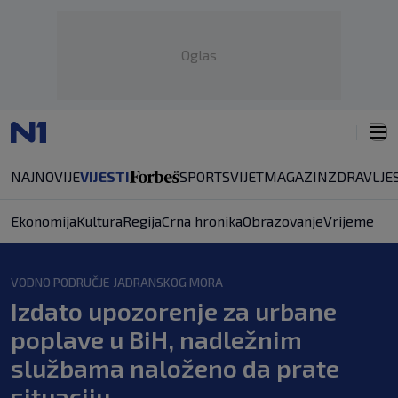
Oglas
NAJNOVIJE
VIJESTI
SPORT
SVIJET
MAGAZIN
ZDRAVLJE
Ekonomija
Kultura
Regija
Crna hronika
Obrazovanje
Vrijeme
VODNO PODRUČJE JADRANSKOG MORA
Izdato upozorenje za urbane
poplave u BiH, nadležnim
službama naloženo da prate
situaciju