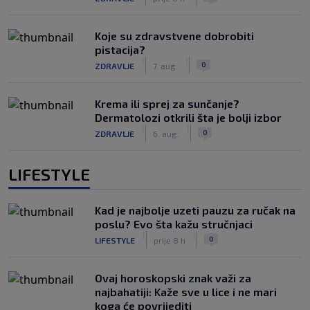
Koje su zdravstvene dobrobiti
pistacija?
|
|
0
ZDRAVLJE
7. aug.
Krema ili sprej za sunčanje?
Dermatolozi otkrili šta je bolji izbor
|
|
0
ZDRAVLJE
6. aug.
LIFESTYLE
Kad je najbolje uzeti pauzu za ručak na
poslu? Evo šta kažu stručnjaci
|
|
0
LIFESTYLE
prije 8 h
Ovaj horoskopski znak važi za
najbahatiji: Kaže sve u lice i ne mari
koga će povrijediti