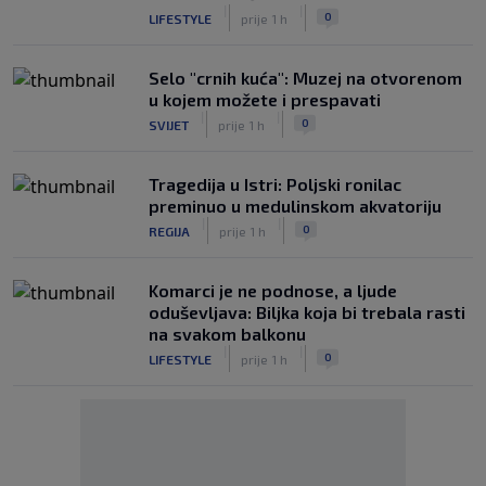
|
|
0
LIFESTYLE
prije 1 h
Selo "crnih kuća": Muzej na otvorenom
u kojem možete i prespavati
|
|
0
SVIJET
prije 1 h
Tragedija u Istri: Poljski ronilac
preminuo u medulinskom akvatoriju
|
|
0
REGIJA
prije 1 h
Komarci je ne podnose, a ljude
oduševljava: Biljka koja bi trebala rasti
na svakom balkonu
|
|
0
LIFESTYLE
prije 1 h