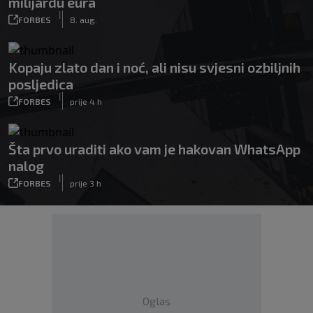
milijardu eura
|
FORBES
8. aug.
Kopaju zlato dan i noć, ali nisu svjesni ozbiljnih
posljedica
|
FORBES
prije 4 h
Šta prvo uraditi ako vam je hakovan WhatsApp
nalog
|
FORBES
prije 3 h
Oglas