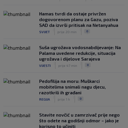
veliki potez
|
|
0
NOGOMET
prije 6 h
Hamas tvrdi da ostaje privržen
dogovorenom planu za Gazu, poziva
SAD da izvrši pritisak na Netanyahua
|
|
0
SVIJET
prije 20 min
Suša ugrožava vodosnabdijevanje: Na
Palama uvedene redukcije, situacija
ugrožava i dijelove Sarajeva
|
|
0
VIJESTI
prije 47 min
Pedofilija na moru: Muškarci
mobitelima snimali nagu djecu,
razotkrili ih građani
|
|
0
REGIJA
prije 1 h
Stavite novčić u zamrzivač prije nego
što odete na godišnji odmor – jako je
korisno to učiniti