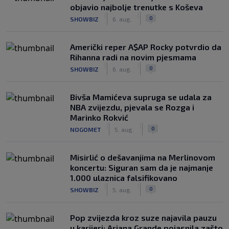
objavio najbolje trenutke s Koševa
|
|
0
SHOWBIZ
6. aug.
Američki reper A$AP Rocky potvrdio da
Rihanna radi na novim pjesmama
|
|
0
SHOWBIZ
6. aug.
Bivša Mamićeva supruga se udala za
NBA zvijezdu, pjevala se Rozga i
Marinko Rokvić
|
|
0
NOGOMET
5. aug.
Misirlić o dešavanjima na Merlinovom
koncertu: Siguran sam da je najmanje
1.000 ulaznica falsifikovano
|
|
0
SHOWBIZ
5. aug.
Pop zvijezda kroz suze najavila pauzu
u karijeri: Ariana Grande pojasnila zašto