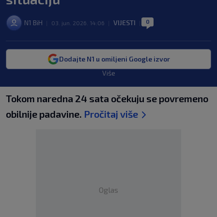
0
N1 BiH
VIJESTI
|
03. jun. 2026. 14:06
|
|
Dodajte N1 u omiljeni Google izvor
Više
Tokom naredna 24 sata očekuju se povremeno
obilnije padavine.
Pročitaj više
Oglas