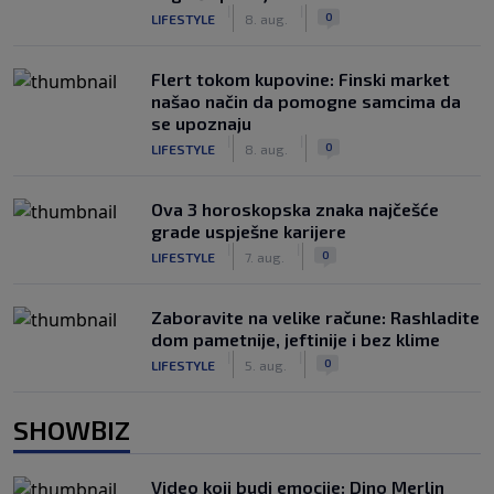
|
|
0
LIFESTYLE
8. aug.
Flert tokom kupovine: Finski market
našao način da pomogne samcima da
se upoznaju
|
|
0
LIFESTYLE
8. aug.
Ova 3 horoskopska znaka najčešće
grade uspješne karijere
|
|
0
LIFESTYLE
7. aug.
Zaboravite na velike račune: Rashladite
dom pametnije, jeftinije i bez klime
|
|
0
LIFESTYLE
5. aug.
SHOWBIZ
Video koji budi emocije: Dino Merlin