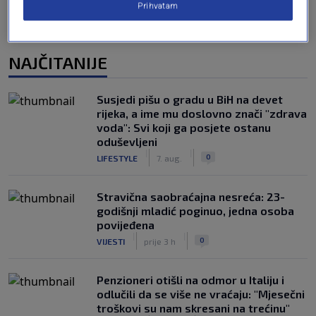
Prihvatam
NAJČITANIJE
Susjedi pišu o gradu u BiH na devet
rijeka, a ime mu doslovno znači "zdrava
voda": Svi koji ga posjete ostanu
oduševljeni
|
|
0
LIFESTYLE
7. aug.
Stravična saobraćajna nesreća: 23-
godišnji mladić poginuo, jedna osoba
povijeđena
|
|
0
VIJESTI
prije 3 h
Penzioneri otišli na odmor u Italiju i
odlučili da se više ne vraćaju: "Mjesečni
troškovi su nam skresani na trećinu"