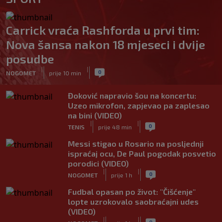
Carrick vraća Rashforda u prvi tim:
Nova šansa nakon 18 mjeseci i dvije
posudbe
|
|
0
NOGOMET
prije 10 min
Đoković napravio šou na koncertu:
Uzeo mikrofon, zapjevao pa zaplesao
na bini (VIDEO)
|
|
0
TENIS
prije 48 min
Messi stigao u Rosario na posljednji
ispraćaj ocu, De Paul pogodak posvetio
porodici (VIDEO)
|
|
0
NOGOMET
prije 1 h
Fudbal opasan po život: "Čišćenje"
lopte uzrokovalo saobraćajni udes
(VIDEO)
|
|
0