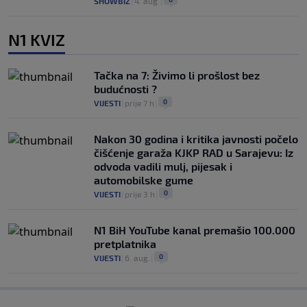
SHOWBIZ
|
4. aug.
|
N1 KVIZ
Tačka na 7: Živimo li prošlost bez
budućnosti ?
0
VIJESTI
|
prije 7 h
|
Nakon 30 godina i kritika javnosti počelo
čišćenje garaža KJKP RAD u Sarajevu: Iz
odvoda vadili mulj, pijesak i
automobilske gume
0
VIJESTI
|
prije 3 h
|
N1 BiH YouTube kanal premašio 100.000
pretplatnika
0
VIJESTI
|
6. aug.
|