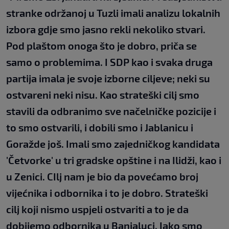
stranke održanoj u Tuzli imali analizu lokalnih
izbora gdje smo jasno rekli nekoliko stvari.
Pod plaštom onoga što je dobro, priča se
samo o problemima. I SDP kao i svaka druga
partija imala je svoje izborne ciljeve; neki su
ostvareni neki nisu. Kao strateški cilj smo
stavili da odbranimo sve načelničke pozicije i
to smo ostvarili, i dobili smo i Jablanicu i
Goražde još. Imali smo zajedničkog kandidata
'Četvorke' u tri gradske opštine i na Ilidži, kao i
u Zenici. CIlj nam je bio da povećamo broj
vijećnika i odbornika i to je dobro. Strateški
cilj koji nismo uspjeli ostvariti a to je da
dobijemo odbornika u Banjaluci. Iako smo