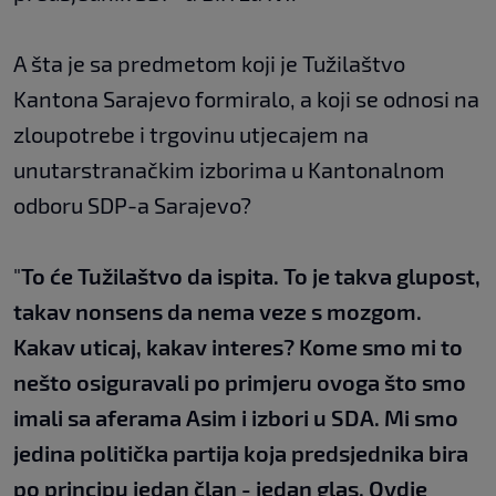
A šta je sa predmetom koji je Tužilaštvo
Kantona Sarajevo formiralo, a koji se odnosi na
zloupotrebe i trgovinu utjecajem na
unutarstranačkim izborima u Kantonalnom
odboru SDP-a Sarajevo?
"
To će Tužilaštvo da ispita. To je takva glupost,
takav nonsens da nema veze s mozgom.
Kakav uticaj, kakav interes? Kome smo mi to
nešto osiguravali po primjeru ovoga što smo
imali sa aferama Asim i izbori u SDA. Mi smo
jedina politička partija koja predsjednika bira
po principu jedan član - jedan glas. Ovdje