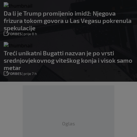
Da li je Trump promijenio imidž: Njegova
frizura tokom govora u Las Vegasu pokrenula
spekulacije
FORBES
|
prije 8 h
Treći unikatni Bugatti nazvan je po vrsti
srednjovjekovnog viteškog konja i visok samo
metar
FORBES
|
prije 7 h
Oglas