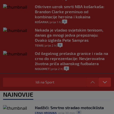
Otkriven uzrok smrti NBA košarkaša:
Brandon Clarke preminuo od
kombinacije heroina i kokaina
0
KOŠARKA
|
prije 1 h
|
Nekada je vladao svjetskim tenisom,
danas ga mnogi jedva prepoznaju:
Ovako izgleda Pete Sampras
0
TENIS
|
prije 2 h
|
Od ilegalnog prelaska granice i rada na
crno do reprezentacije: Nevjerovatna
životna priča albanskog fudbalera
0
NOGOMET
|
prije 2 h
|
Deco iz sjene preokrenuo posao: Rodri
bio bliži Real Madridu, a sada je na
Idi na Sport
korak od Barcelone
0
NOGOMET
|
prije 2 h
|
NAJNOVIJE
River Plate napravio veliki posao:
Reprezentativac Argentine stigao iz
Hadžići: Smrtno stradao motociklista
Atlético Madrida
0
CRNA HRONIKA
|
prije 30 min
|