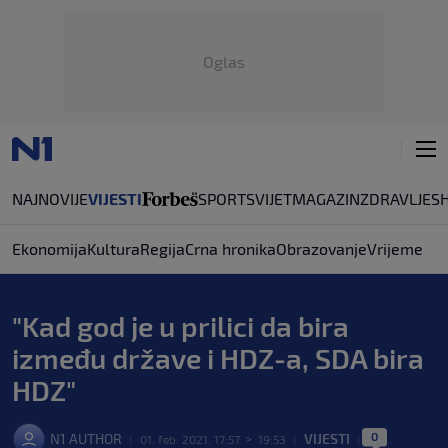
Oglas
NAJNOVIJE
VIJESTI
SPORT
SVIJET
MAGAZIN
ZDRAVLJE
S
Ekonomija
Kultura
Regija
Crna hronika
Obrazovanje
Vrijeme
"Kad god je u prilici da bira
između države i HDZ-a, SDA bira
HDZ"
0
N1 AUTHOR
VIJESTI
|
01. feb. 2021. 17:57
>
19:53
|
|