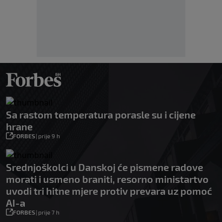
Sa rastom temperatura porasle su i cijene
hrane
FORBES
|
prije 9 h
Srednjoškolci u Danskoj će pismene radove
morati i usmeno braniti, resorno ministartvo
uvodi tri hitne mjere protiv prevara uz pomoć
AI-a
FORBES
|
prije 7 h