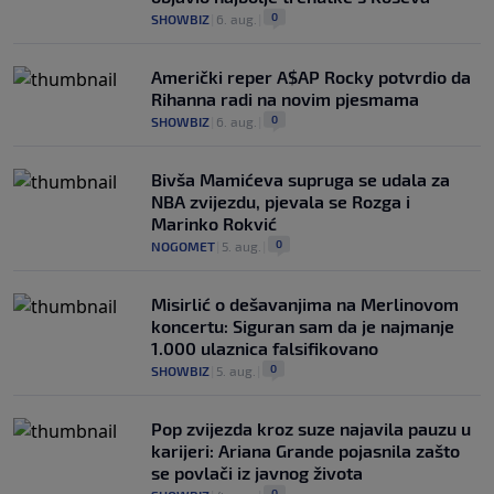
0
SHOWBIZ
|
6. aug.
|
Američki reper A$AP Rocky potvrdio da
Rihanna radi na novim pjesmama
0
SHOWBIZ
|
6. aug.
|
Bivša Mamićeva supruga se udala za
NBA zvijezdu, pjevala se Rozga i
Marinko Rokvić
0
NOGOMET
|
5. aug.
|
Misirlić o dešavanjima na Merlinovom
koncertu: Siguran sam da je najmanje
1.000 ulaznica falsifikovano
0
SHOWBIZ
|
5. aug.
|
Pop zvijezda kroz suze najavila pauzu u
karijeri: Ariana Grande pojasnila zašto
se povlači iz javnog života
0