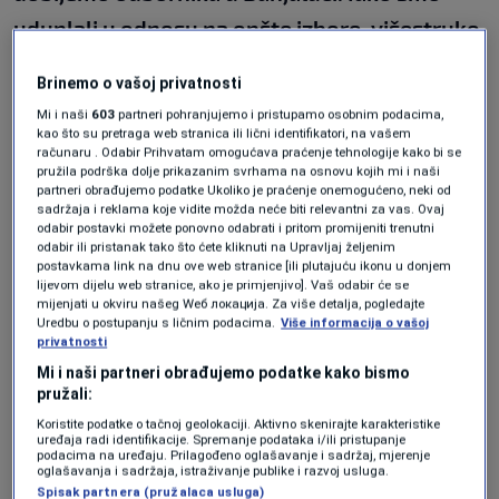
uduplali u odnosu na opšte izbore, višestruko
povećali, nismo došli do toga. I imali smo
Brinemo o vašoj privatnosti
izborni cilj da odbranimo vijećnićke pozicije na
Mi i naši
603
partneri pohranjujemo i pristupamo osobnim podacima,
područjima gdje je HDZ uglavnom. Uspjeli
kao što su pretraga web stranica ili lični identifikatori, na vašem
računaru . Odabir Prihvatam omogućava praćenje tehnologije kako bi se
smo u svim osim u Tomislavgradu. Svakako
pružila podrška dolje prikazanim svrhama na osnovu kojih mi i naši
partneri obrađujemo podatke Ukoliko je praćenje onemogućeno, neki od
postoji organizacije koje su podbacile i zbog
sadržaja i reklama koje vidite možda neće biti relevantni za vas. Ovaj
odabir postavki možete ponovno odabrati i pritom promijeniti trenutni
svega i stanja za 2022. godinu bez želje da bilo
odabir ili pristanak tako što ćete kliknuti na Upravljaj željenim
postavkama link na dnu ove web stranice [ili plutajuću ikonu u donjem
koga istjeramo, očito da nešto ne ide i
lijevom dijelu web stranice, ako je primjenjivo]. Vaš odabir će se
mijenjati u okviru našeg Wеб локација. Za više detalja, pogledajte
moramo napraviti određene promjene
",
Uredbu o postupanju s ličnim podacima.
Više informacija o vašoj
privatnosti
potcrtao je Nikšić.
Mi i naši partneri obrađujemo podatke kako bismo
pružali:
Nikšić je kazao i da je Damir Mašić prije izbora
Koristite podatke o tačnoj geolokaciji. Aktivno skenirajte karakteristike
uređaja radi identifikacije. Spremanje podataka i/ili pristupanje
najavio ostavku te da je na njegovu molbu
podacima na uređaju. Prilagođeno oglašavanje i sadržaj, mjerenje
oglašavanja i sadržaja, istraživanje publike i razvoj usluga.
ostao da radi izbornu kampanju te da sada u
Spisak partnera (pružalaca usluga)