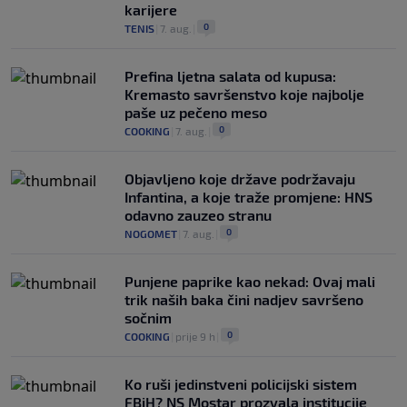
karijere
0
TENIS
|
7. aug.
|
Prefina ljetna salata od kupusa:
Kremasto savršenstvo koje najbolje
paše uz pečeno meso
0
COOKING
|
7. aug.
|
Objavljeno koje države podržavaju
Infantina, a koje traže promjene: HNS
odavno zauzeo stranu
0
NOGOMET
|
7. aug.
|
Punjene paprike kao nekad: Ovaj mali
trik naših baka čini nadjev savršeno
sočnim
0
COOKING
|
prije 9 h
|
Ko ruši jedinstveni policijski sistem
FBiH? NS Mostar prozvala institucije