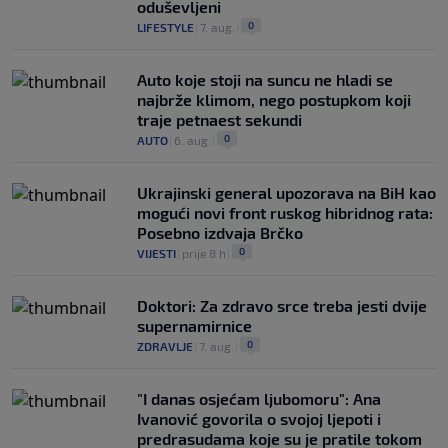
oduševljeni
0
LIFESTYLE
|
7. aug.
|
Auto koje stoji na suncu ne hladi se
najbrže klimom, nego postupkom koji
traje petnaest sekundi
0
AUTO
|
6. aug.
|
Ukrajinski general upozorava na BiH kao
mogući novi front ruskog hibridnog rata:
Posebno izdvaja Brčko
0
VIJESTI
|
prije 8 h
|
Doktori: Za zdravo srce treba jesti dvije
supernamirnice
0
ZDRAVLJE
|
7. aug.
|
"I danas osjećam ljubomoru": Ana
Ivanović govorila o svojoj ljepoti i
predrasudama koje su je pratile tokom