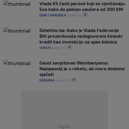
Vlada KS časti parove koji se vjenčavaju:
Evo kako do poklon vaučera od 300 KM
0
DOM I PORODICA
|
prije 2 h
|
Detektor.ba: Kako je Vlada Federacije
BiH prezentovala nedogovoreni kineski
kredit kao investiciju za spas bolnica
0
VIJESTI
|
prije 2 h
|
Gasol savjetovao Wembanyamu:
Najopasniji je u reketu, ali mora dodatno
ojačati
0
KOŠARKA
|
prije 2 h
|
Oglas