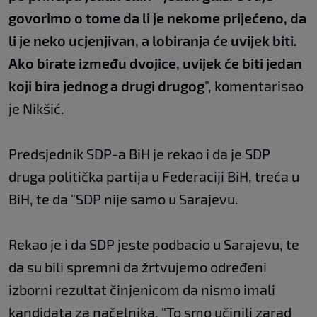
govorimo o tome da li je nekome prijećeno, da
li je neko ucjenjivan, a lobiranja će uvijek biti.
Ako birate između dvojice, uvijek će biti jedan
koji bira jednog a drugi drugog
", komentarisao
je Nikšić.
Predsjednik SDP-a BiH je rekao i da je SDP
druga politička partija u Federaciji BiH, treća u
BiH, te da "SDP nije samo u Sarajevu.
Rekao je i da SDP jeste podbacio u Sarajevu, te
da su bili spremni da žrtvujemo određeni
izborni rezultat činjenicom da nismo imali
kandidata za načelnika. "To smo učinili zarad