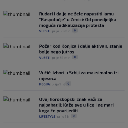
0
NOGOMET
|
prije 2 h
|
Rudari i dalje ne žele napustiti jamu
"Raspotočje" u Zenici: Od ponedjeljka
moguća radikalizacija protesta
0
VIJESTI
|
prije 50 min
|
Požar kod Konjica i dalje aktivan, stanje
bolje nego jutros
0
VIJESTI
|
prije 56 min
|
Vučić: Izbori u Srbiji za maksimalno tri
mjeseca
0
REGIJA
|
prije 1 h
|
Ovaj horoskopski znak važi za
najbahatiji: Kaže sve u lice i ne mari
koga će povrijediti
0
LIFESTYLE
|
prije 1 h
|