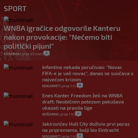
SPORT
WNBA igračice odgovorile Kanteru
nakon provokacije: "Nećemo biti
politički pijuni"
0
KOŠARKA
|
prije 25 min
|
Infantino nekada poručivao: "Novac
FIFA-e je vaš novac", danas se suočava s
najvećom krizom
0
NOGOMET
|
prije 1 h
|
Enes Kanter Freedom želi na WNBA
draft: Neobičnim potezom pokušava
ukazati na pravila lige
0
KOŠARKA
|
prije 1 h
|
Jakirovićev Hull City doživio prvi poraz
na pripremama, bolji bio Eintracht
0
NOGOMET
|
prije 1 h
|