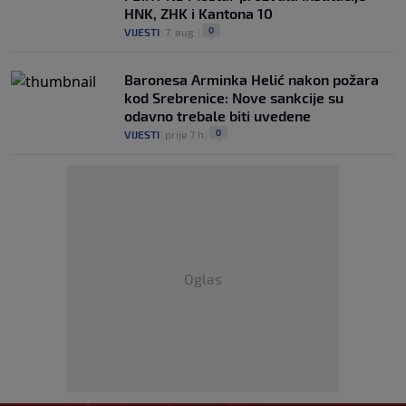
HNK, ZHK i Kantona 10
0
VIJESTI
|
7. aug.
|
Baronesa Arminka Helić nakon požara
kod Srebrenice: Nove sankcije su
odavno trebale biti uvedene
0
VIJESTI
|
prije 7 h
|
Oglas