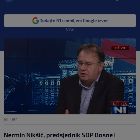
Dodajte N1 u omiljeni Google izvor
Više
N1
|
N1
Nermin Nikšić, predsjednik SDP Bosne i