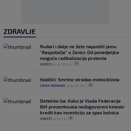
ZDRAVLJE
Rudari i dalje ne žele napustiti jamu
"Raspotočje" u Zenici: Od ponedjeljka
moguća radikalizacija protesta
0
VIJESTI
|
prije 50 min
|
Hadžići: Smrtno stradao motociklista
0
CRNA HRONIKA
|
prije 30 min
|
Detektor.ba: Kako je Vlada Federacije
BiH prezentovala nedogovoreni kineski
kredit kao investiciju za spas bolnica
0
VIJESTI
|
prije 2 h
|