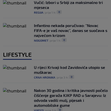
Vučić: Izbori u Srbiji za maksimalno tri
mjeseca
0
REGIJA
|
prije 1 h
|
Infantino nekada poručivao: "Novac
FIFA-e je vaš novac", danas se suočava s
najvećom krizom
0
NOGOMET
|
prije 1 h
|
LIFESTYLE
U rijeci Krivaji kod Zavidovića utopio se
muškarac
0
CRNA HRONIKA
|
prije 3 h
|
Nakon 30 godina i kritika javnosti počelo
čišćenje garaža KJKP RAD u Sarajevu: Iz
odvoda vadili mulj, pijesak i
automobilske gume
0
VIJESTI
|
prije 3 h
|