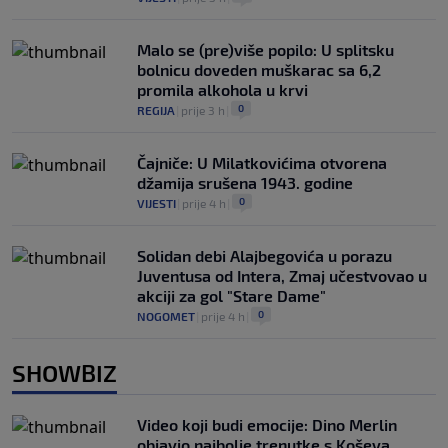
Malo se (pre)više popilo: U splitsku
bolnicu doveden muškarac sa 6,2
promila alkohola u krvi
0
REGIJA
|
prije 3 h
|
Čajniče: U Milatkovićima otvorena
džamija srušena 1943. godine
0
VIJESTI
|
prije 4 h
|
Solidan debi Alajbegovića u porazu
Juventusa od Intera, Zmaj učestvovao u
akciji za gol "Stare Dame"
0
NOGOMET
|
prije 4 h
|
SHOWBIZ
Video koji budi emocije: Dino Merlin
objavio najbolje trenutke s Koševa