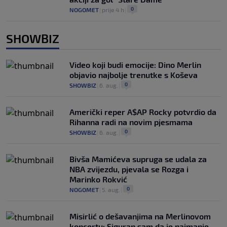
0
NOGOMET
|
prije 4 h
|
SHOWBIZ
Video koji budi emocije: Dino Merlin
objavio najbolje trenutke s Koševa
0
SHOWBIZ
|
6. aug.
|
Američki reper A$AP Rocky potvrdio da
Rihanna radi na novim pjesmama
0
SHOWBIZ
|
6. aug.
|
Bivša Mamićeva supruga se udala za
NBA zvijezdu, pjevala se Rozga i
Marinko Rokvić
0
NOGOMET
|
5. aug.
|
Misirlić o dešavanjima na Merlinovom
koncertu: Siguran sam da je najmanje