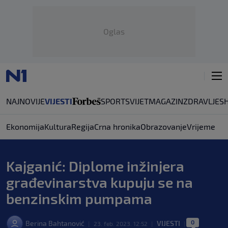
Oglas
NAJNOVIJE
VIJESTI
SPORT
SVIJET
MAGAZIN
ZDRAVLJE
S
Ekonomija
Kultura
Regija
Crna hronika
Obrazovanje
Vrijeme
Kajganić: Diplome inžinjera
građevinarstva kupuju se na
benzinskim pumpama
0
Berina Bahtanović
VIJESTI
|
23. feb. 2023. 12:52
|
|