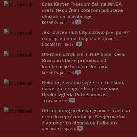
Enes Kanter Freedom želi na WNBA
draft: Neobičnim potezom pokušava
ukazati na pravila lige
0
KOŠARKA
|
prije 1 h
|
Jakirovićev Hull City doživio prvi poraz
na pripremama, bolji bio Eintracht
0
NOGOMET
|
prije 1 h
|
Otkriven uzrok smrti NBA košarkaša:
Brandon Clarke preminuo od
kombinacije heroina i kokaina
0
KOŠARKA
|
prije 1 h
|
Nekada je vladao svjetskim tenisom,
danas ga mnogi jedva prepoznaju:
Ovako izgleda Pete Sampras
0
TENIS
|
prije 2 h
|
Od ilegalnog prelaska granice i rada na
crno do reprezentacije: Nevjerovatna
životna priča albanskog fudbalera
0
NOGOMET
|
prije 2 h
|