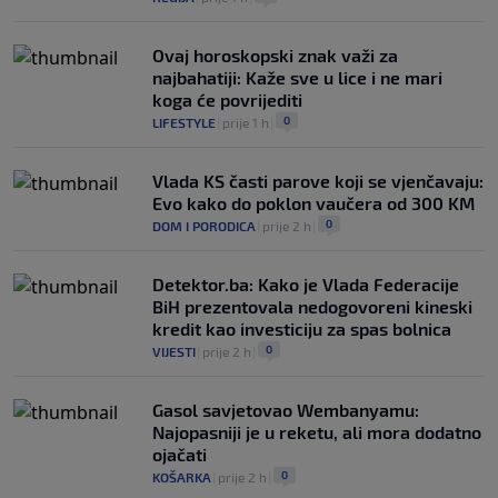
Ovaj horoskopski znak važi za
najbahatiji: Kaže sve u lice i ne mari
koga će povrijediti
0
LIFESTYLE
|
prije 1 h
|
Vlada KS časti parove koji se vjenčavaju:
Evo kako do poklon vaučera od 300 KM
0
DOM I PORODICA
|
prije 2 h
|
Detektor.ba: Kako je Vlada Federacije
BiH prezentovala nedogovoreni kineski
kredit kao investiciju za spas bolnica
0
VIJESTI
|
prije 2 h
|
Gasol savjetovao Wembanyamu:
Najopasniji je u reketu, ali mora dodatno
ojačati
0
KOŠARKA
|
prije 2 h
|