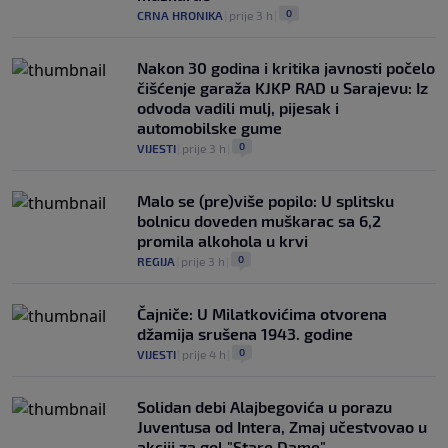
0
CRNA HRONIKA
|
prije 3 h
|
Nakon 30 godina i kritika javnosti počelo
čišćenje garaža KJKP RAD u Sarajevu: Iz
odvoda vadili mulj, pijesak i
automobilske gume
0
VIJESTI
|
prije 3 h
|
Malo se (pre)više popilo: U splitsku
bolnicu doveden muškarac sa 6,2
promila alkohola u krvi
0
REGIJA
|
prije 3 h
|
Čajniče: U Milatkovićima otvorena
džamija srušena 1943. godine
0
VIJESTI
|
prije 4 h
|
Solidan debi Alajbegovića u porazu
Juventusa od Intera, Zmaj učestvovao u
akciji za gol "Stare Dame"