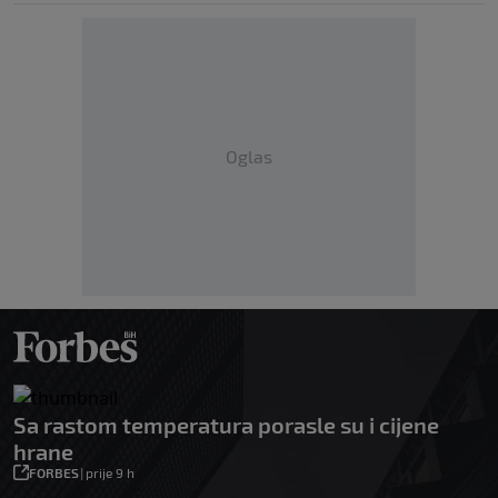
Oglas
Sa rastom temperatura porasle su i cijene
hrane
FORBES
|
prije 9 h