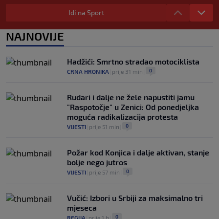
Deco iz sjene preokrenuo posao: Rodri
bio bliži Real Madridu, a sada je na
Idi na Sport
korak od Barcelone
0
NOGOMET
|
prije 2 h
|
NAJNOVIJE
River Plate napravio veliki posao:
Reprezentativac Argentine stigao iz
Hadžići: Smrtno stradao motociklista
Atlético Madrida
0
CRNA HRONIKA
|
prije 31 min
|
0
NOGOMET
|
prije 2 h
|
Rudari i dalje ne žele napustiti jamu
"Raspotočje" u Zenici: Od ponedjeljka
moguća radikalizacija protesta
0
VIJESTI
|
prije 51 min
|
Požar kod Konjica i dalje aktivan, stanje
bolje nego jutros
0
VIJESTI
|
prije 57 min
|
Vučić: Izbori u Srbiji za maksimalno tri
mjeseca
0
REGIJA
|
prije 1 h
|