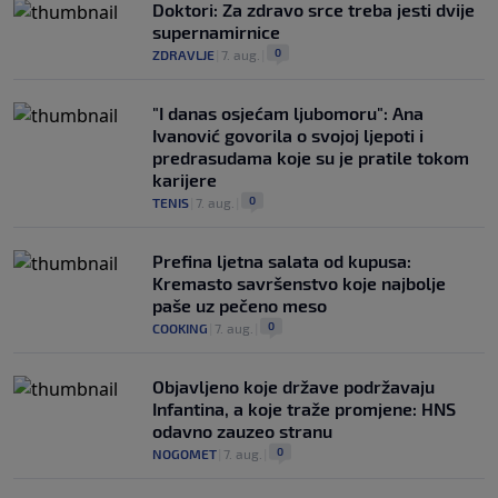
Doktori: Za zdravo srce treba jesti dvije
supernamirnice
0
ZDRAVLJE
|
7. aug.
|
"I danas osjećam ljubomoru": Ana
Ivanović govorila o svojoj ljepoti i
predrasudama koje su je pratile tokom
karijere
0
TENIS
|
7. aug.
|
Prefina ljetna salata od kupusa:
Kremasto savršenstvo koje najbolje
paše uz pečeno meso
0
COOKING
|
7. aug.
|
Objavljeno koje države podržavaju
Infantina, a koje traže promjene: HNS
odavno zauzeo stranu
0
NOGOMET
|
7. aug.
|