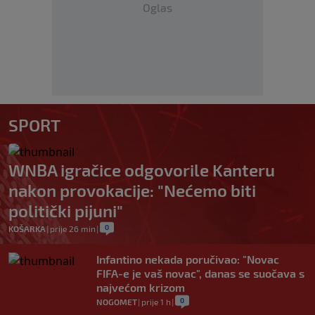
Oglas
SPORT
WNBA igračice odgovorile Kanteru
nakon provokacije: "Nećemo biti
politički pijuni"
0
KOŠARKA
|
prije 26 min
|
Infantino nekada poručivao: "Novac
FIFA-e je vaš novac", danas se suočava s
najvećom krizom
0
NOGOMET
|
prije 1 h
|