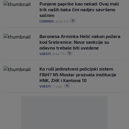
Punjene paprike kao nekad: Ovaj mali
trik naših baka čini nadjev savršeno
sočnim
0
COOKING
|
prije 9 h
|
Baronesa Arminka Helić nakon požara
kod Srebrenice: Nove sankcije su
odavno trebale biti uvedene
0
VIJESTI
|
prije 7 h
|
Ko ruši jedinstveni policijski sistem
FBiH? NS Mostar prozvala institucije
HNK, ZHK i Kantona 10
0
VIJESTI
|
7. aug.
|