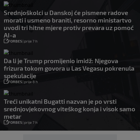
Srednjoškolci u Danskoj će pismene radove
morati i usmeno braniti, resorno ministartvo
uvodi tri hitne mjere protiv prevara uz pomoć
AI-a
FORBES
|
prije 7 h
Da li je Trump promijenio imidž: Njegova
frizura tokom govora u Las Vegasu pokrenula
spekulacije
FORBES
|
prije 8 h
Treći unikatni Bugatti nazvan je po vrsti
srednjovjekovnog viteškog konja i visok samo
metar
FORBES
|
prije 7 h