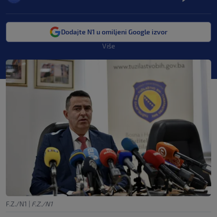
Dodajte N1 u omiljeni Google izvor
Više
F.Z./N1
|
F.Z./N1