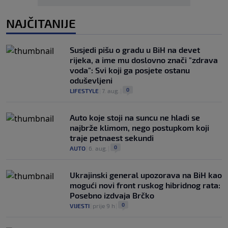
NAJČITANIJE
Susjedi pišu o gradu u BiH na devet
rijeka, a ime mu doslovno znači "zdrava
voda": Svi koji ga posjete ostanu
oduševljeni
0
LIFESTYLE
|
7. aug.
|
Auto koje stoji na suncu ne hladi se
najbrže klimom, nego postupkom koji
traje petnaest sekundi
0
AUTO
|
6. aug.
|
Ukrajinski general upozorava na BiH kao
mogući novi front ruskog hibridnog rata:
Posebno izdvaja Brčko
0
VIJESTI
|
prije 9 h
|