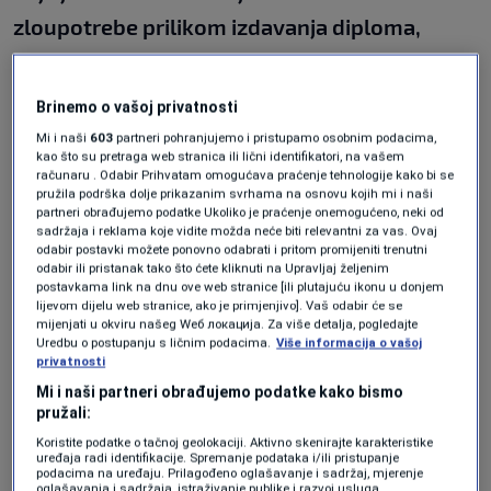
zloupotrebe prilikom izdavanja diploma,
smatramo da je to jedan od najznačajnijih
predmeta koji se odnosi na borbu protiv
Brinemo o vašoj privatnosti
korupcije u BiH",
istaknuo je Kajganić.
Mi i naši
603
partneri pohranjujemo i pristupamo osobnim podacima,
kao što su pretraga web stranica ili lični identifikatori, na vašem
računaru . Odabir Prihvatam omogućava praćenje tehnologije kako bi se
pružila podrška dolje prikazanim svrhama na osnovu kojih mi i naši
Kako je rekao, došli su do dokaza da u BiH
partneri obrađujemo podatke Ukoliko je praćenje onemogućeno, neki od
sadržaja i reklama koje vidite možda neće biti relevantni za vas. Ovaj
postoji organizovana kriminalna grupa koja se
odabir postavki možete ponovno odabrati i pritom promijeniti trenutni
bavi kolokvijalno rečeno prodajom diploma,
odabir ili pristanak tako što ćete kliknuti na Upravljaj željenim
postavkama link na dnu ove web stranice [ili plutajuću ikonu u donjem
što u Tužilaštvu smatraju da je temelj za svaku
lijevom dijelu web stranice, ako je primjenjivo]. Vaš odabir će se
mijenjati u okviru našeg Wеб локација. Za više detalja, pogledajte
drugu korupciju koju osobe koje kupe navedene
Uredbu o postupanju s ličnim podacima.
Više informacija o vašoj
privatnosti
diplome vrše i rade.
Mi i naši partneri obrađujemo podatke kako bismo
pružali:
Koristite podatke o tačnoj geolokaciji. Aktivno skenirajte karakteristike
"Došli smo i do dokaza, da je između ostalog,
uređaja radi identifikacije. Spremanje podataka i/ili pristupanje
podacima na uređaju. Prilagođeno oglašavanje i sadržaj, mjerenje
kupljena diploma diplomiranog inžinjera
oglašavanja i sadržaja, istraživanje publike i razvoj usluga.