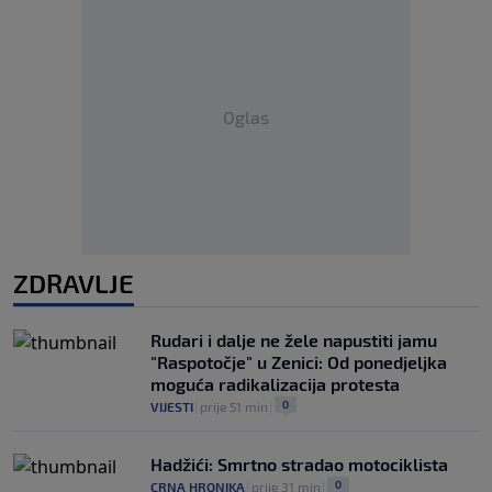
Oglas
ZDRAVLJE
Rudari i dalje ne žele napustiti jamu
"Raspotočje" u Zenici: Od ponedjeljka
moguća radikalizacija protesta
0
VIJESTI
|
prije 51 min
|
Hadžići: Smrtno stradao motociklista
0
CRNA HRONIKA
|
prije 31 min
|