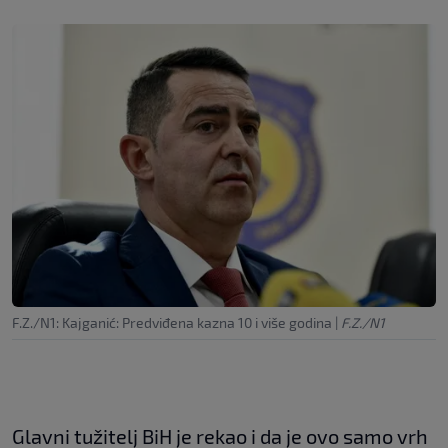
F.Z./N1: Kajganić: Predviđena kazna 10 i više godina
|
F.Z./N1
Glavni tužitelj BiH je rekao i da je ovo samo vrh