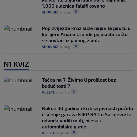
1.000 ulaznica falsifikovano
0
SHOWBIZ
|
5. aug.
|
Pop zvijezda kroz suze najavila pauzu u
karijeri: Ariana Grande pojasnila zašto
se povlači iz javnog života
0
SHOWBIZ
|
4. aug.
|
N1 KVIZ
Tačka na 7: Živimo li prošlost bez
budućnosti ?
0
VIJESTI
|
prije 7 h
|
Nakon 30 godina i kritika javnosti počelo
čišćenje garaža KJKP RAD u Sarajevu: Iz
odvoda vadili mulj, pijesak i
automobilske gume
0
VIJESTI
|
prije 3 h
|