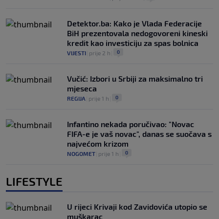
Detektor.ba: Kako je Vlada Federacije
BiH prezentovala nedogovoreni kineski
kredit kao investiciju za spas bolnica
0
VIJESTI
|
prije 2 h
|
Vučić: Izbori u Srbiji za maksimalno tri
mjeseca
0
REGIJA
|
prije 1 h
|
Infantino nekada poručivao: "Novac
FIFA-e je vaš novac", danas se suočava s
najvećom krizom
0
NOGOMET
|
prije 1 h
|
LIFESTYLE
U rijeci Krivaji kod Zavidovića utopio se
muškarac