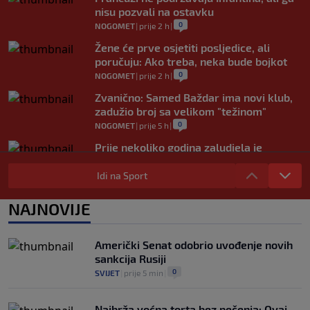
nisu pozvali na ostavku
0
NOGOMET
|
prije 2 h
|
Žene će prve osjetiti posljedice, ali
poručuju: Ako treba, neka bude bojkot
0
NOGOMET
|
prije 2 h
|
Zvanično: Samed Baždar ima novi klub,
zadužio broj sa velikom "težinom"
0
NOGOMET
|
prije 5 h
|
Prije nekoliko godina zaludjela je
internet, a onda nestala iz javnosti: Svi
se pitaju gdje je i šta radi (VIDEO)
Idi na Sport
0
OSTALI SPORTOVI
|
prije 5 h
|
NAJNOVIJE
"I danas osjećam ljubomoru": Ana
Ivanović govorila o svojoj ljepoti i
predrasudama koje su je pratile tokom
Američki Senat odobrio uvođenje novih
karijere
sankcija Rusiji
0
TENIS
|
prije 5 h
|
0
SVIJET
|
prije 5 min
|
Najbrža voćna torta bez pečenja: Ovaj