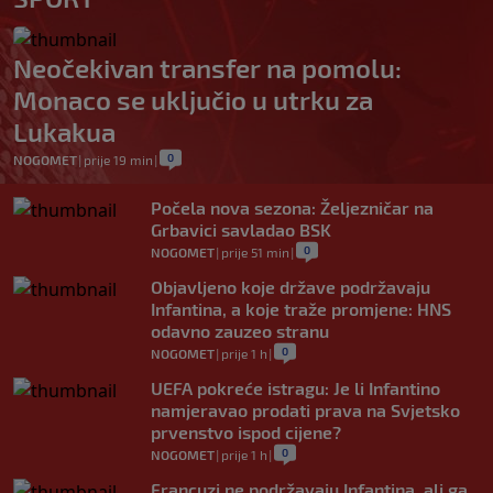
Neočekivan transfer na pomolu:
Monaco se uključio u utrku za
Lukakua
0
NOGOMET
|
prije 19 min
|
Počela nova sezona: Željezničar na
Grbavici savladao BSK
0
NOGOMET
|
prije 51 min
|
Objavljeno koje države podržavaju
Infantina, a koje traže promjene: HNS
odavno zauzeo stranu
0
NOGOMET
|
prije 1 h
|
UEFA pokreće istragu: Je li Infantino
namjeravao prodati prava na Svjetsko
prvenstvo ispod cijene?
0
NOGOMET
|
prije 1 h
|
Francuzi ne podržavaju Infantina, ali ga