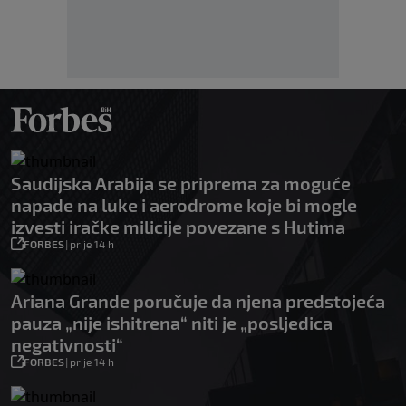
Saudijska Arabija se priprema za moguće
napade na luke i aerodrome koje bi mogle
izvesti iračke milicije povezane s Hutima
FORBES
|
prije 14 h
Ariana Grande poručuje da njena predstojeća
pauza „nije ishitrena“ niti je „posljedica
negativnosti“
FORBES
|
prije 14 h