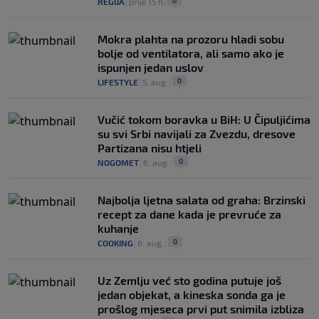
0
REGIJA
|
prije 15 h
|
Mokra plahta na prozoru hladi sobu
bolje od ventilatora, ali samo ako je
ispunjen jedan uslov
0
LIFESTYLE
|
5. aug.
|
Vučić tokom boravka u BiH: U Čipuljićima
su svi Srbi navijali za Zvezdu, dresove
Partizana nisu htjeli
0
NOGOMET
|
6. aug.
|
Najbolja ljetna salata od graha: Brzinski
recept za dane kada je prevruće za
kuhanje
0
COOKING
|
6. aug.
|
Uz Zemlju već sto godina putuje još
jedan objekat, a kineska sonda ga je
prošlog mjeseca prvi put snimila izbliza