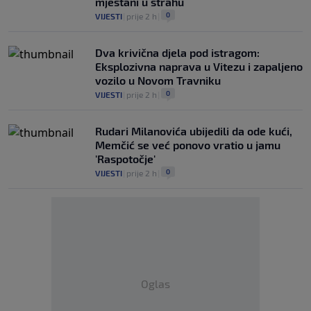
mještani u strahu
0
VIJESTI
|
prije 2 h
|
Dva krivična djela pod istragom:
Eksplozivna naprava u Vitezu i zapaljeno
vozilo u Novom Travniku
0
VIJESTI
|
prije 2 h
|
Rudari Milanovića ubijedili da ode kući,
Memčić se već ponovo vratio u jamu
'Raspotočje'
0
VIJESTI
|
prije 2 h
|
Oglas