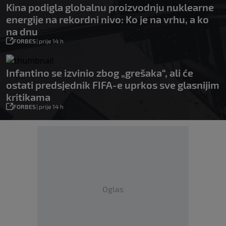
Kina podigla globalnu proizvodnju nuklearne
energije na rekordni nivo: Ko je na vrhu, a ko
na dnu
FORBES
|
prije 14 h
Infantino se izvinio zbog „grešaka“, ali će
ostati predsjednik FIFA-e uprkos sve glasnijim
kritikama
FORBES
|
prije 14 h
Oglas