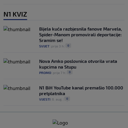
N1 KVIZ
Bijela kuća razbjesnila fanove Marvela,
Spider-Manom promovirali deportacije:
Sramim se!
0
SVIJET
|
prije 3 h
|
Nova Amko poslovnica otvorila vrata
kupcima na Stupu
0
PROMO
|
prije 7 h
|
N1 BiH YouTube kanal premašio 100.000
pretplatnika
0
VIJESTI
|
6. aug.
|