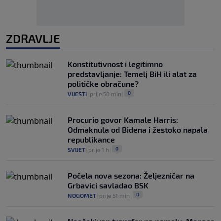
ZDRAVLJE
Konstitutivnost i legitimno
predstavljanje: Temelj BiH ili alat za
političke obračune?
0
VIJESTI
|
prije 58 min
|
Procurio govor Kamale Harris:
Odmaknula od Bidena i žestoko napala
republikance
0
SVIJET
|
prije 1 h
|
Počela nova sezona: Željezničar na
Grbavici savladao BSK
0
NOGOMET
|
prije 51 min
|