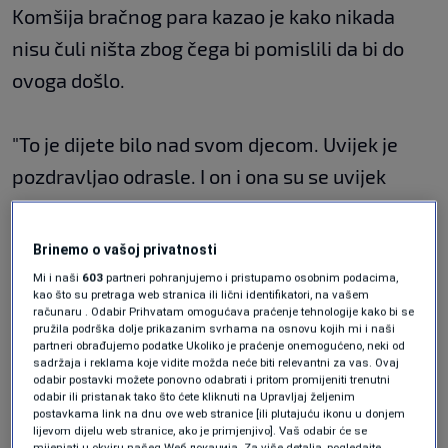
Komšija bračnog para kazao je kako nikada
nisu čuli ništa zbog čega bi pomislili da bi do
ovoga došlo.
"To je dijete bilo nad svom djecom. Uvijek je
pozdravljao odrasle. I on i ona su se uvijek
pozdravljali i upitali", rekao je.
Brinemo o vašoj privatnosti
Komšinica kaže kako su bili divni, pogotovo
Mi i naši
603
partneri pohranjujemo i pristupamo osobnim podacima,
kao što su pretraga web stranica ili lični identifikatori, na vašem
dječak.
računaru . Odabir Prihvatam omogućava praćenje tehnologije kako bi se
pružila podrška dolje prikazanim svrhama na osnovu kojih mi i naši
partneri obrađujemo podatke Ukoliko je praćenje onemogućeno, neki od
sadržaja i reklama koje vidite možda neće biti relevantni za vas. Ovaj
"Bio je divan. Toliko mi je žao da bih sada iz
odabir postavki možete ponovno odabrati i pritom promijeniti trenutni
sveg glasa plakala", rekla je.
odabir ili pristanak tako što ćete kliknuti na Upravljaj željenim
postavkama link na dnu ove web stranice [ili plutajuću ikonu u donjem
lijevom dijelu web stranice, ako je primjenjivo]. Vaš odabir će se
mijenjati u okviru našeg Wеб локација. Za više detalja, pogledajte