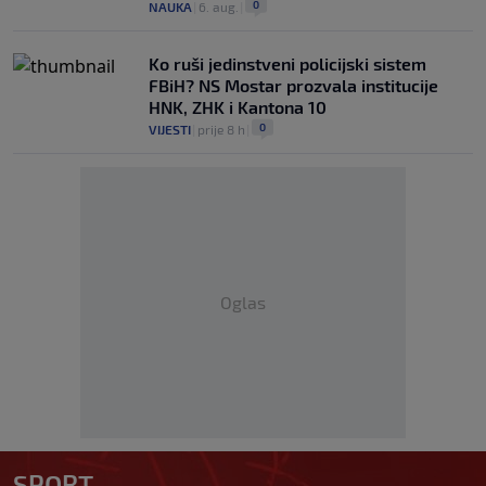
0
NAUKA
|
6. aug.
|
Ko ruši jedinstveni policijski sistem
FBiH? NS Mostar prozvala institucije
HNK, ZHK i Kantona 10
0
VIJESTI
|
prije 8 h
|
Oglas
SPORT