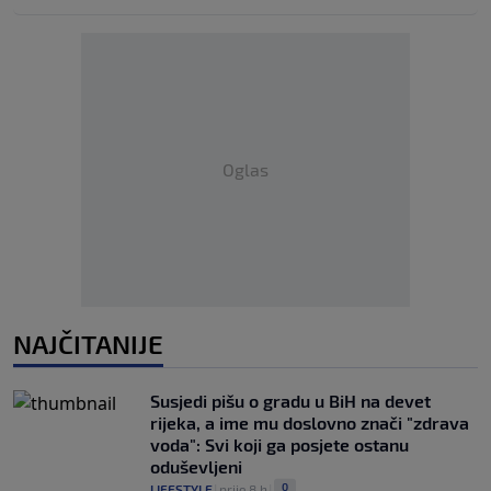
Oglas
NAJČITANIJE
Susjedi pišu o gradu u BiH na devet
rijeka, a ime mu doslovno znači "zdrava
voda": Svi koji ga posjete ostanu
oduševljeni
0
LIFESTYLE
|
prije 8 h
|