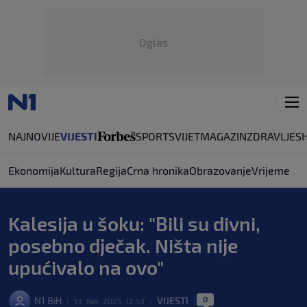
Oglas
NAJNOVIJE
VIJESTI
SPORT
SVIJET
MAGAZIN
ZDRAVLJE
S
Ekonomija
Kultura
Regija
Crna hronika
Obrazovanje
Vrijeme
Kalesija u šoku: "Bili su divni,
posebno dječak. Ništa nije
upućivalo na ovo"
0
N1 BiH
VIJESTI
|
13. feb. 2025. 12:53
|
|