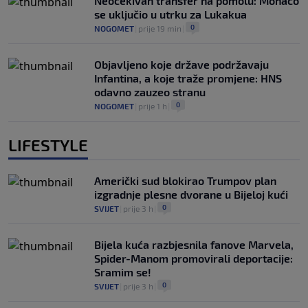
Neočekivan transfer na pomolu: Monaco
se uključio u utrku za Lukakua
0
NOGOMET
|
prije 19 min
|
Objavljeno koje države podržavaju
Infantina, a koje traže promjene: HNS
odavno zauzeo stranu
0
NOGOMET
|
prije 1 h
|
LIFESTYLE
Američki sud blokirao Trumpov plan
izgradnje plesne dvorane u Bijeloj kući
0
SVIJET
|
prije 3 h
|
Bijela kuća razbjesnila fanove Marvela,
Spider-Manom promovirali deportacije:
Sramim se!
0
SVIJET
|
prije 3 h
|