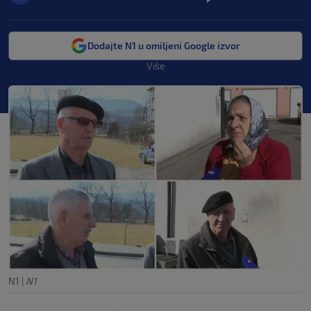
Dodajte N1 u omiljeni Google izvor
Više
N1
|
N1