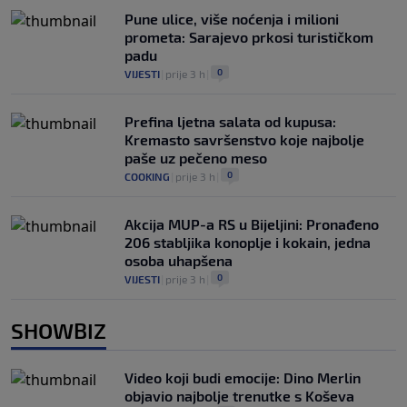
Pune ulice, više noćenja i milioni
prometa: Sarajevo prkosi turističkom
padu
0
VIJESTI
|
prije 3 h
|
Prefina ljetna salata od kupusa:
Kremasto savršenstvo koje najbolje
paše uz pečeno meso
0
COOKING
|
prije 3 h
|
Akcija MUP-a RS u Bijeljini: Pronađeno
206 stabljika konoplje i kokain, jedna
osoba uhapšena
0
VIJESTI
|
prije 3 h
|
SHOWBIZ
Video koji budi emocije: Dino Merlin
objavio najbolje trenutke s Koševa