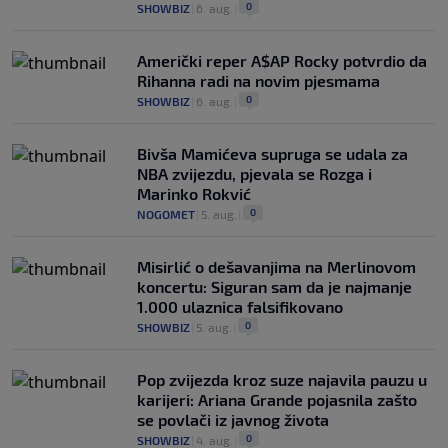
0
SHOWBIZ
|
6. aug.
|
Američki reper A$AP Rocky potvrdio da
Rihanna radi na novim pjesmama
0
SHOWBIZ
|
6. aug.
|
Bivša Mamićeva supruga se udala za
NBA zvijezdu, pjevala se Rozga i
Marinko Rokvić
0
NOGOMET
|
5. aug.
|
Misirlić o dešavanjima na Merlinovom
koncertu: Siguran sam da je najmanje
1.000 ulaznica falsifikovano
0
SHOWBIZ
|
5. aug.
|
Pop zvijezda kroz suze najavila pauzu u
karijeri: Ariana Grande pojasnila zašto
se povlači iz javnog života
0
SHOWBIZ
|
4. aug.
|