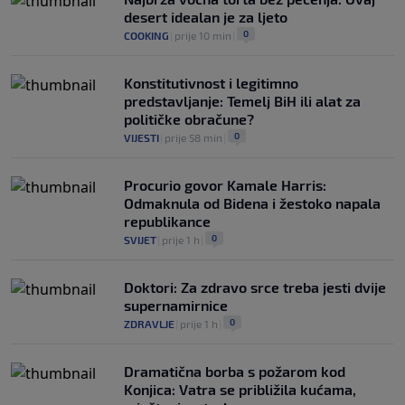
desert idealan je za ljeto
0
COOKING
|
prije 10 min
|
Konstitutivnost i legitimno
predstavljanje: Temelj BiH ili alat za
političke obračune?
0
VIJESTI
|
prije 58 min
|
Procurio govor Kamale Harris:
Odmaknula od Bidena i žestoko napala
republikance
0
SVIJET
|
prije 1 h
|
Doktori: Za zdravo srce treba jesti dvije
supernamirnice
0
ZDRAVLJE
|
prije 1 h
|
Dramatična borba s požarom kod
Konjica: Vatra se približila kućama,