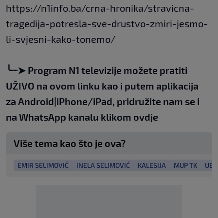
https://n1info.ba/crna-hronika/stravicna-
tragedija-potresla-sve-drustvo-zmiri-jesmo-
li-svjesni-kako-tonemo/
╰┈➤
Program N1 televizije možete pratiti
UŽIVO na
ovom linku
kao i putem aplikacija
za
An
droid
|
iPhone/iPad,
pridružite nam se i
na WhatsApp kanalu klikom
ovdje
Više tema kao što je ova?
EMIR SELIMOVIĆ
INELA SELIMOVIĆ
KALESIJA
MUP TK
UBI