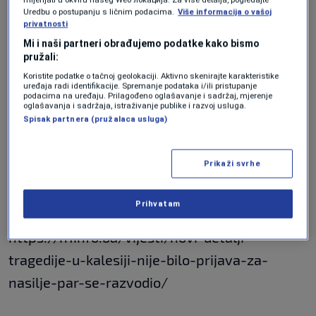
"Iznenađeni smo. To potrese čovjeka. Pogotovo
Uredbu o postupanju s ličnim podacima.
Više informacija o vašoj
privatnosti
zbog djeteta", kazao je jedan od građana.
Mi i naši partneri obrađujemo podatke kako bismo
pružali:
U šoku su i drugari 13-godišnjaka. Kazali su
Koristite podatke o tačnoj geolokaciji. Aktivno skenirajte karakteristike
uređaja radi identifikacije. Spremanje podataka i/ili pristupanje
podacima na uređaju. Prilagođeno oglašavanje i sadržaj, mjerenje
kako su ga jučer cijeli dan zvali i slali mu
oglašavanja i sadržaja, istraživanje publike i razvoj usluga.
Spisak partnera (pružalaca usluga)
poruke, ali se nije javljao. Posljednji put su ga
vidjeli u utorak.
Prikaži svrhe
"Bio je dobar drug i dobar fudbaler", naveli su.
Prihvatam
https://n1info.ba/vijesti/novi-detalji-
tragedije-u-kalesiji-nije-bilo-prijava-za-
nasilje-par-se-razvodio/