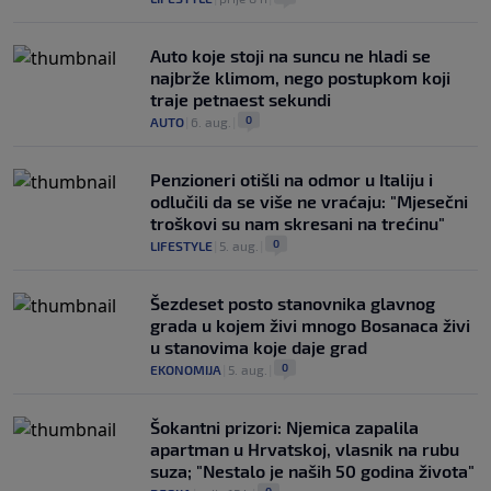
Auto koje stoji na suncu ne hladi se
najbrže klimom, nego postupkom koji
traje petnaest sekundi
0
AUTO
|
6. aug.
|
Penzioneri otišli na odmor u Italiju i
odlučili da se više ne vraćaju: "Mjesečni
troškovi su nam skresani na trećinu"
0
LIFESTYLE
|
5. aug.
|
Šezdeset posto stanovnika glavnog
grada u kojem živi mnogo Bosanaca živi
u stanovima koje daje grad
0
EKONOMIJA
|
5. aug.
|
Šokantni prizori: Njemica zapalila
apartman u Hrvatskoj, vlasnik na rubu
suza; "Nestalo je naših 50 godina života"