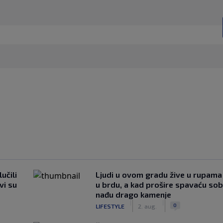
učili
Ljudi u ovom gradu žive u rupama
vi su
u brdu, a kad prošire spavaću so
nađu drago kamenje
|
|
0
LIFESTYLE
2. aug.