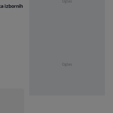
Oglas
ka izbornih
Oglas