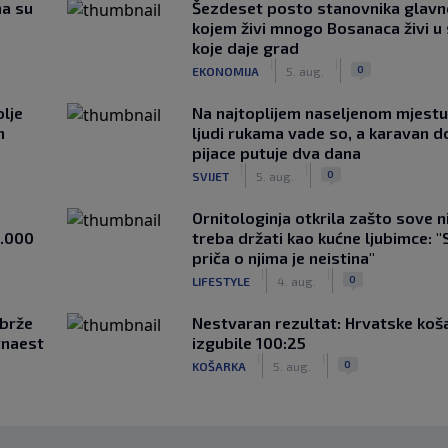
ma su
Šezdeset posto stanovnika glavn
kojem živi mnogo Bosanaca živi u
koje daje grad
|
|
0
EKONOMIJA
5. aug.
lje
Na najtoplijem naseljenom mjestu 
n
ljudi rukama vade so, a karavan d
pijace putuje dva dana
|
|
0
SVIJET
5. aug.
Ornitologinja otkrila zašto sove n
1.000
treba držati kao kućne ljubimce: "
priča o njima je neistina"
|
|
0
LIFESTYLE
4. aug.
jbrže
Nestvaran rezultat: Hrvatske koš
tnaest
izgubile 100:25
|
|
0
KOŠARKA
5. aug.