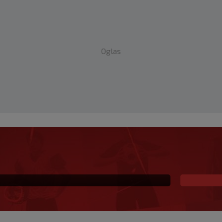
Oglas
eč i Salzburgu donio