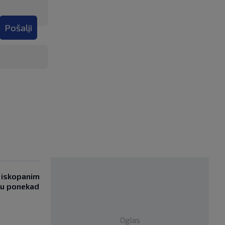
Pošalji
 iskopanim
bu ponekad
Oglas