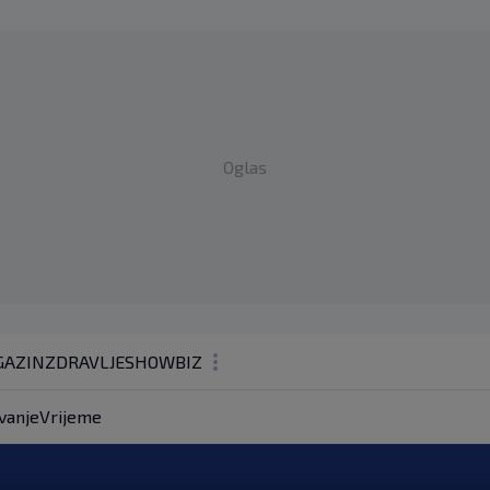
Oglas
AZIN
ZDRAVLJE
SHOWBIZ
KOLUMNE
vanje
Vrijeme