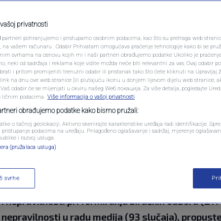
PODCAST
 Brojne izborne
N1 SPECIJAL
vašoj privatnosti
alnih izbora, prednjače
3
partneri pohranjujemo i pristupamo osobnim podacima, kao što su pretraga web stranica 
FENOMENI
ri, na vašem računaru . Odabir Prihvatam omogućava praćenje tehnologije kako bi se pruž
iH i PDP
anim svrhama na osnovu kojih mi i naši partneri obrađujemo podatke Ukoliko je praćenj
 neki od sadržaja i reklama koje vidite možda neće biti relevantni za vas. Ovaj odabir p
NEISTRAŽENO
ati i pritom promijeniti trenutni odabir ili pristanak tako što ćete kliknuti na Upravljaj 
ink na dnu ove web stranice [ili plutajuću ikonu u donjem lijevom dijelu web stranice, a
tara
VIRALNO
. Vaš odabir će se mijenjati u okviru našeg Wеб локација. Za više detalja, pogledajte Ure
s ličnim podacima.
Više informacija o vašoj privatnosti
FOTO
partneri obrađujemo podatke kako bismo pružali:
atke o tačnoj geolokaciji. Aktivno skenirajte karakteristike uređaja radi identifikacije. Sp
PROMO
li pristupanje podacima na uređaju. Prilagođeno oglašavanje i sadržaj, mjerenje oglašavanj
publike i razvoj usluga.
era (pružalaca usluga)
VIDEO
15.9.2024. zabilježila ukupno 1059 izbornih nepravil
ži svrhe
Pr
trebu javnih sredstava i resursa (298 slučajeva),
 nepravilnosti pri formiranju biračkih odbora (217
 nepravilnosti u radu medija (93 slučaja), propust