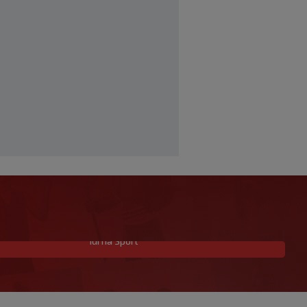
Idi na Sport
Allah, Allah, Allah, Allah… Mohamed
Salah! (VIDEO)
|
|
0
NOGOMET
prije 20 min.
Tok meča | Borac 1-0 Vitebsk: Borac