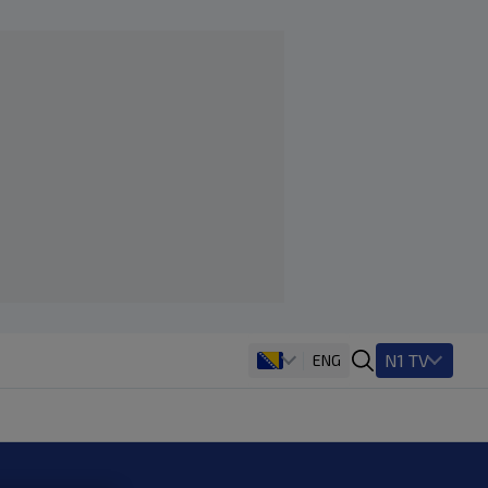
N1 TV
ENG