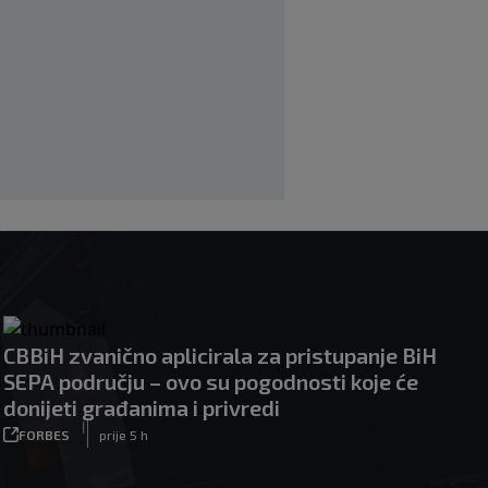
Izvinjenje s elementima prijetnje i
„gomila slabića“ u UEFA-i
|
|
0
NOGOMET
prije 3 h
CBBiH zvanično aplicirala za pristupanje BiH
SEPA području – ovo su pogodnosti koje će
donijeti građanima i privredi
|
FORBES
prije 5 h