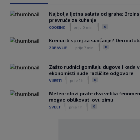
Najbolja ljetna salata od graha: Brzins
prevruće za kuhanje
|
|
0
COOKING
prije 0 min.
Krema ili sprej za sunčanje? Dermatolozi
|
|
0
ZDRAVLJE
prije 7 min.
Zašto rudnici gomilaju dugove i kada v
ekonomisti nude različite odgovore
|
|
0
VIJESTI
prije 1 h
Meteorolozi prate dva velika fenomena
mogao oblikovati ovu zimu
|
|
0
SVIJET
prije 1 h