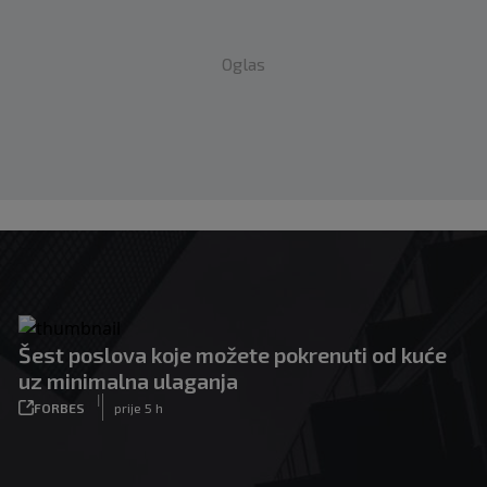
Oglas
Šest poslova koje možete pokrenuti od kuće
uz minimalna ulaganja
|
FORBES
prije 5 h