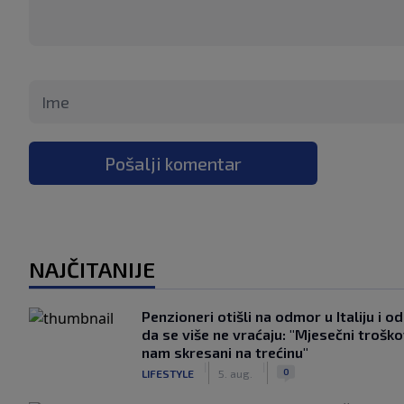
Pošalji komentar
NAJČITANIJE
Penzioneri otišli na odmor u Italiju i odl
da se više ne vraćaju: "Mjesečni troško
nam skresani na trećinu"
|
|
0
LIFESTYLE
5. aug.