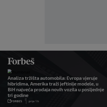
Analiza tržišta automobila: Evropa vjeruje
hibridima, Amerika traži jeftinije modele, u
BiH najveća prodaja novih vozila u posljednje
tri godine
|
FORBES
prije 1 h