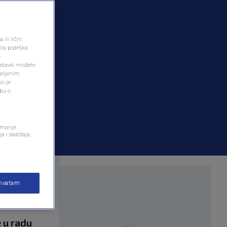
ili lični
ila podrška
e
ostavki možete
željenim
ko je
dbu o
remanje
a i sadržaja,
nosti.
ihvatam
e u radu