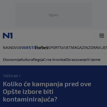
Oglas
NAJNOVIJE
VIJESTI
SPORT
SVIJET
MAGAZIN
ZDRAVLJE
Ekonomija
Kultura
Regija
Crna hronika
Obrazovanje
Vrijeme
TAČKA NA 7
Koliko će kampanja pred ove
Opšte izbore biti
kontaminirajuća?