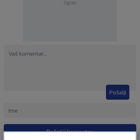
Oglas
Pošalji
Pošalji komentar