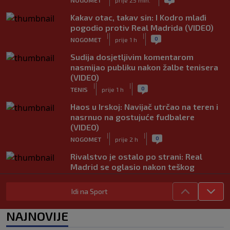
Kakav otac, takav sin: I Kodro mlađi
pogodio protiv Real Madrida (VIDEO)
|
|
0
NOGOMET
prije 1 h
Sudija dosjetljivim komentarom
nasmijao publiku nakon žalbe tenisera
(VIDEO)
|
|
0
TENIS
prije 1 h
Haos u Irskoj: Navijač utrčao na teren i
nasrnuo na gostujuće fudbalere
(VIDEO)
|
|
0
NOGOMET
prije 2 h
Rivalstvo je ostalo po strani: Real
Madrid se oglasio nakon teškog
gubitka Lionela Messija
|
|
0
NOGOMET
prije 2 h
Idi na Sport
WNBA igračice odgovorile Kanteru
NAJNOVIJE
nakon provokacije: "Nećemo biti
politički pijuni"