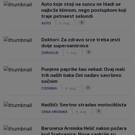
Auto koje stoji na suncu ne hladi se
najbrže klimom, nego postupkom koji
traje petnaest sekundi
|
|
0
AUTO
6. aug.
Doktori: Za zdravo srce treba jesti
dvije supernamirnice
|
|
0
ZDRAVLJE
7. aug.
Punjene paprike kao nekad: Ovaj mali
trik naših baka čini nadjev savršeno
sočnim
|
|
0
COOKING
8. aug.
Hadžići: Smrtno stradao motociklista
|
|
0
CRNA HRONIKA
8. aug.
Baronesa Arminka Helić nakon požara
kod Srebrenice: Nove sankcije su