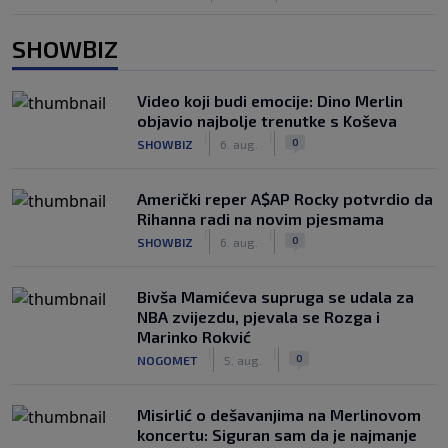
SHOWBIZ
Video koji budi emocije: Dino Merlin
objavio najbolje trenutke s Koševa
|
|
0
SHOWBIZ
6. aug.
Američki reper A$AP Rocky potvrdio da
Rihanna radi na novim pjesmama
|
|
0
SHOWBIZ
6. aug.
Bivša Mamićeva supruga se udala za
NBA zvijezdu, pjevala se Rozga i
Marinko Rokvić
|
|
0
NOGOMET
5. aug.
Misirlić o dešavanjima na Merlinovom
koncertu: Siguran sam da je najmanje