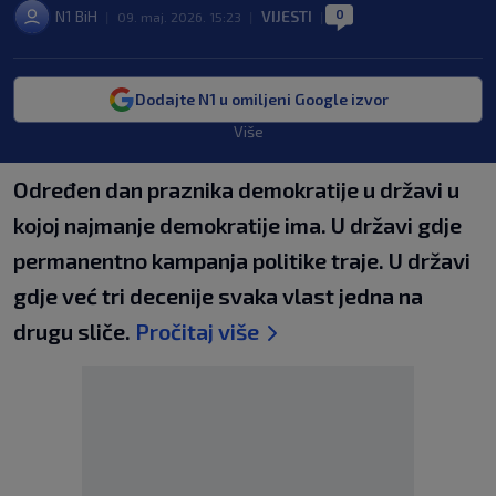
0
N1 BiH
VIJESTI
|
09. maj. 2026. 15:23
|
|
Dodajte N1 u omiljeni Google izvor
Više
Određen dan praznika demokratije u državi u
kojoj najmanje demokratije ima. U državi gdje
permanentno kampanja politike traje. U državi
gdje već tri decenije svaka vlast jedna na
drugu sliče.
Pročitaj više