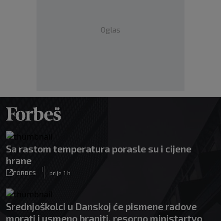
Oglas
Sa rastom temperatura porasle su i cijene
hrane
|
FORBES
prije 1 h
Srednjoškolci u Danskoj će pismene radove
morati i usmeno braniti, resorno ministartvo