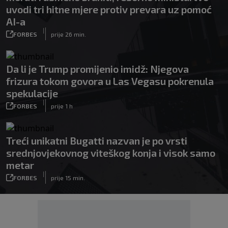
uvodi tri hitne mjere protiv prevara uz pomoć
AI-a
|
FORBES
prije 26 min.
Da li je Trump promijenio imidž: Njegova
frizura tokom govora u Las Vegasu pokrenula
spekulacije
|
FORBES
prije 1 h
Treći unikatni Bugatti nazvan je po vrsti
srednjovjekovnog viteškog konja i visok samo
metar
|
FORBES
prije 15 min.