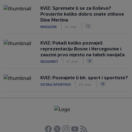
KVIZ: Spremate li se za Koševo?
Provjerite koliko dobro znate stihove
Dine Merlina
|
|
1
MAGAZIN
31. mar.
KVIZ: Pokaži koliko poznaješ
reprezentaciju Bosne i Hercegovine i
zauzmi prvo mjesto na tabeli navijača
|
|
0
NOGOMET
31. mar.
KVIZ: Poznajete li bh. sport i sportiste?
|
|
0
OSTALI SPORTOVI
23. mar.