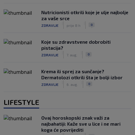
Nutricionisti otkrili koje je ulje najbolje
za vaše srce
|
|
0
ZDRAVLJE
prije 8 h
Koje su zdravstvene dobrobiti
pistacija?
|
|
0
ZDRAVLJE
7. aug.
Krema ili sprej za sunčanje?
Dermatolozi otkrili šta je bolji izbor
|
|
0
ZDRAVLJE
6. aug.
LIFESTYLE
Ovaj horoskopski znak važi za
najbahatiji: Kaže sve u lice i ne mari
koga će povrijediti
|
|