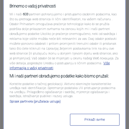
Brinemo o vašoj privatnosti
Mi i naši
603
partneri pohranjujemo i pristupamo osobnim podacima, kao
što su pretraga web stranica ili lični identifikatori, na vašem računaru .
Odabir Prihvatam omogućava praćenje tehnologije kako bi se pružila
podrška dolje prikazanim svrhama na osnovu kojih mi i naši partneri
obrađujemo podatke Ukoliko je praćenje onemogućeno, neki od sadržaja i
reklama koje vidite možda neće biti relevantni za vas. Ovaj odabir postavki
možete ponovno odabrati i pritom promijeniti trenutni odabir ili pristanak
tako što ćete kliknuti na Upravljaj željenim postavkama link na dnu ove
web stranice [ili plutajuću ikonu u donjem lijevom dijelu web stranice, ako
Oglas
je primjenjivo]. Vaš odabir će se mijenjati u okviru našeg Wеб локација. Za
više detalja, pogledajte Uredbu o postupanju s ličnim podacima.
Više
informacija o vašoj privatnosti
Mi i naši partneri obrađujemo podatke kako bismo pružali:
Koristite podatke o tačnoj geolokaciji. Aktivno skenirajte karakteristike
uređaja radi identifikacije. Spremanje podataka i/ili pristupanje podacima
na uređaju. Prilagođeno oglašavanje i sadržaj, mjerenje oglašavanja i
sadržaja, istraživanje publike i razvoj usluga.
Spisak partnera (pružalaca usluga)
Prikaži svrhe
Oglas