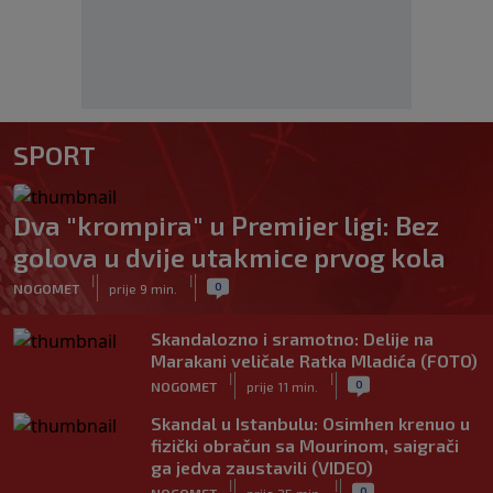
SPORT
Dva "krompira" u Premijer ligi: Bez
golova u dvije utakmice prvog kola
|
|
0
NOGOMET
prije 9 min.
Skandalozno i sramotno: Delije na
Marakani veličale Ratka Mladića (FOTO)
|
|
0
NOGOMET
prije 11 min.
Skandal u Istanbulu: Osimhen krenuo u
fizički obračun sa Mourinom, saigrači
ga jedva zaustavili (VIDEO)
|
|
0
NOGOMET
prije 25 min.