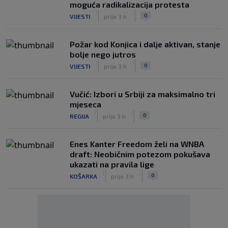
moguća radikalizacija protesta
|
|
0
VIJESTI
prije 3 h
Požar kod Konjica i dalje aktivan, stanje
bolje nego jutros
|
|
0
VIJESTI
prije 3 h
Vučić: Izbori u Srbiji za maksimalno tri
mjeseca
|
|
0
REGIJA
prije 3 h
Enes Kanter Freedom želi na WNBA
draft: Neobičnim potezom pokušava
ukazati na pravila lige
|
|
0
KOŠARKA
prije 3 h