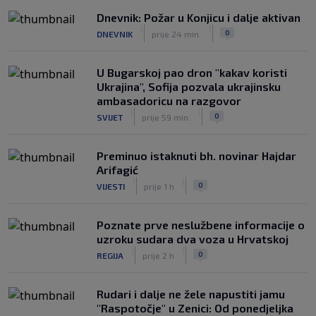
|
|
0
KOŠARKA
prije 2 h
Dnevnik: Požar u Konjicu i dalje aktivan
|
|
0
DNEVNIK
prije 24 min.
Infantino nekada poručivao: "Novac
FIFA-e je vaš novac", danas se suočava
s najvećom krizom
U Bugarskoj pao dron "kakav koristi
|
|
0
NOGOMET
prije 3 h
Ukrajina", Sofija pozvala ukrajinsku
ambasadoricu na razgovor
|
|
0
SVIJET
prije 59 min.
Preminuo istaknuti bh. novinar Hajdar
Arifagić
|
|
0
VIJESTI
prije 1 h
Poznate prve neslužbene informacije o
uzroku sudara dva voza u Hrvatskoj
|
|
0
REGIJA
prije 2 h
Rudari i dalje ne žele napustiti jamu
"Raspotočje" u Zenici: Od ponedjeljka