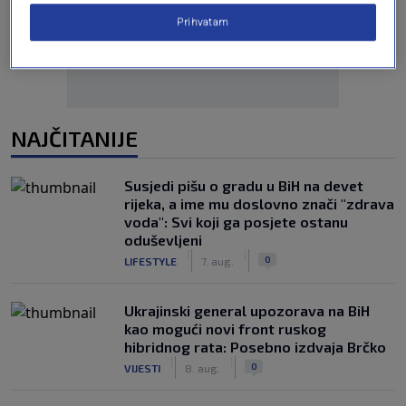
Prihvatam
NAJČITANIJE
Susjedi pišu o gradu u BiH na devet
rijeka, a ime mu doslovno znači "zdrava
voda": Svi koji ga posjete ostanu
oduševljeni
|
|
0
LIFESTYLE
7. aug.
Ukrajinski general upozorava na BiH
kao mogući novi front ruskog
hibridnog rata: Posebno izdvaja Brčko
|
|
0
VIJESTI
8. aug.