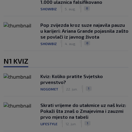
1.000 ulaznica falsifikovano
|
|
0
SHOWBIZ
5. aug.
Pop zvijezda kroz suze najavila pauzu
u karijeri: Ariana Grande pojasnila zašto
se povlači iz javnog života
|
|
0
SHOWBIZ
4. aug.
N1 KVIZ
Kviz: Koliko pratite Svjetsko
prvenstvo?
|
|
1
NOGOMET
22. jun.
Skrati vrijeme do utakmice uz naš kviz:
Pokaži šta znaš o Zmajevima i zauzmi
prvo mjesto na tabeli
|
|
1
LIFESTYLE
12. jun.