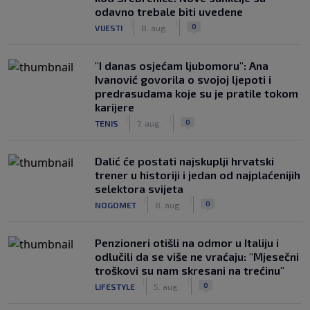
odavno trebale biti uvedene
|
|
0
VIJESTI
8. aug.
"I danas osjećam ljubomoru": Ana
Ivanović govorila o svojoj ljepoti i
predrasudama koje su je pratile tokom
karijere
|
|
0
TENIS
7. aug.
Dalić će postati najskuplji hrvatski
trener u historiji i jedan od najplaćenijih
selektora svijeta
|
|
0
NOGOMET
8. aug.
Penzioneri otišli na odmor u Italiju i
odlučili da se više ne vraćaju: "Mjesečni
troškovi su nam skresani na trećinu"
|
|
0
LIFESTYLE
5. aug.