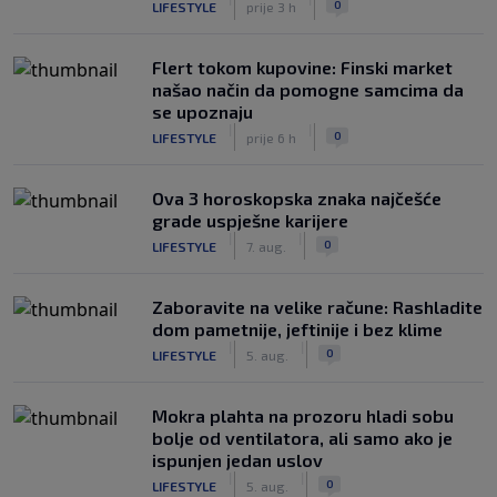
0
LIFESTYLE
prije 3 h
Flert tokom kupovine: Finski market
našao način da pomogne samcima da
se upoznaju
|
|
0
LIFESTYLE
prije 6 h
Ova 3 horoskopska znaka najčešće
grade uspješne karijere
|
|
0
LIFESTYLE
7. aug.
Zaboravite na velike račune: Rashladite
dom pametnije, jeftinije i bez klime
|
|
0
LIFESTYLE
5. aug.
Mokra plahta na prozoru hladi sobu
bolje od ventilatora, ali samo ako je
ispunjen jedan uslov
|
|
0
LIFESTYLE
5. aug.