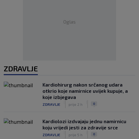
Oglas
ZDRAVLJE
Kardiohirurg nakon srčanog udara
otkrio koje namirnice uvijek kupuje, a
koje izbjegava
|
|
0
ZDRAVLJE
prije 2 h
Kardiolozi izdvajaju jednu namirnicu
koju vrijedi jesti za zdravije srce
|
|
0
ZDRAVLJE
prije 5 h