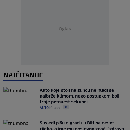
Oglas
NAJČITANIJE
Auto koje stoji na suncu ne hladi se
najbrže klimom, nego postupkom koji
traje petnaest sekundi
0
AUTO
|
6. aug.
|
Susjedi pišu o gradu u BiH na devet
rijeka, a ime mu doslovno znači "zdrava