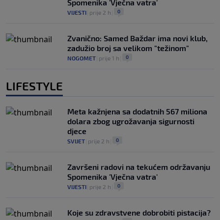
Spomenika 'Vječna vatra'
0
VIJESTI
|
prije 2 h
|
Zvanično: Samed Baždar ima novi klub,
zadužio broj sa velikom "težinom"
0
NOGOMET
|
prije 1 h
|
LIFESTYLE
Meta kažnjena sa dodatnih 567 miliona
dolara zbog ugrožavanja sigurnosti
djece
0
SVIJET
|
prije 2 h
|
Završeni radovi na tekućem održavanju
Spomenika 'Vječna vatra'
0
VIJESTI
|
prije 2 h
|
Koje su zdravstvene dobrobiti pistacija?