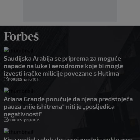
Saudijska Arabija se priprema za moguće
napade na luke i aerodrome koje bi mogle
izvesti iračke milicije povezane s Hutima
FORBES
|
prije 10 h
Ariana Grande poručuje da njena predstojeća
pauza „nije ishitrena“ niti je „posljedica
negativnosti“
FORBES
|
prije 10 h
Kina podigla globalnu proizvodnju nuklearne