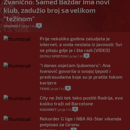
Zvanično: Samed Baždar ima novi
klub, zadužio broj sa velikom
"težinom"
0
NOGOMET
|
prije 1 h
|
Prije nekoliko godina zaludjela je
internet, a onda nestala iz javnosti: Svi
se pitaju gdje je i šta radi (VIDEO)
0
OSTALI SPORTOVI
|
prije 1 h
|
"I danas osjećam ljubomoru": Ana
Ivanović govorila o svojoj ljepoti i
predrasudama koje su je pratile tokom
karijere
0
TENIS
|
prije 1 h
|
City ne želi tek tako pustiti Rodrija, evo
koliko traži od Barcelone
0
NOGOMET
|
prije 1 h
|
Rekorder G lige i NBA All-Star vikenda
potpisao za Gironu
0