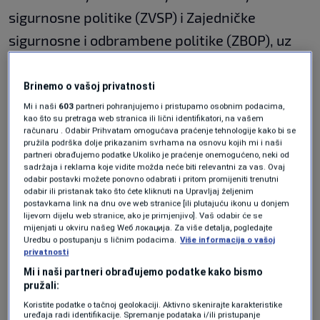
sigurnosne politike (ZVSP) i Zajedničke
sigurnosne i odbrambene politike (ZBOP), uz
nastavak angažmana na prioritetima vanjske
politike Evropske unije.
Brinemo o vašoj privatnosti
Mi i naši
603
partneri pohranjujemo i pristupamo osobnim podacima,
Ministar Konaković je tom prilikom istaknuo da
kao što su pretraga web stranica ili lični identifikatori, na vašem
računaru . Odabir Prihvatam omogućava praćenje tehnologije kako bi se
Bosna i Hercegovina ostaje čvrsto posvećena
pružila podrška dolje prikazanim svrhama na osnovu kojih mi i naši
partneri obrađujemo podatke Ukoliko je praćenje onemogućeno, neki od
svom evropskom putu i bliskoj saradnji s
sadržaja i reklama koje vidite možda neće biti relevantni za vas. Ovaj
odabir postavki možete ponovno odabrati i pritom promijeniti trenutni
Evropskom unijom.
odabir ili pristanak tako što ćete kliknuti na Upravljaj željenim
postavkama link na dnu ove web stranice [ili plutajuću ikonu u donjem
lijevom dijelu web stranice, ako je primjenjivo]. Vaš odabir će se
Poručio je da se stabilnost, sigurnost i
mijenjati u okviru našeg Wеб локација. Za više detalja, pogledajte
Uredbu o postupanju s ličnim podacima.
Više informacija o vašoj
otpornost zapadnog Balkana ne mogu
privatnosti
posmatrati odvojeno od šire evropske
Mi i naši partneri obrađujemo podatke kako bismo
pružali:
sigurnosne arhitekture, te da kredibilna
Koristite podatke o tačnoj geolokaciji. Aktivno skenirajte karakteristike
politika proširenja ostaje jedan od
uređaja radi identifikacije. Spremanje podataka i/ili pristupanje