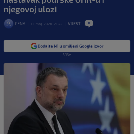
njegovoj ulozi
0
FENA
VIJESTI
|
11. maj. 2026. 21:42
|
|
Dodajte N1 u omiljeni Google izvor
Više