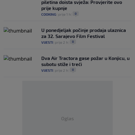
piletina doista svježa: Provjerite ovo
prije kupnje
0
COOKING
|
prije 1 h
|
U ponedjeljak počinje prodaja ulaznica
za 32. Sarajevo Film Festival
0
VIJESTI
|
prije 2 h
|
Dva Air Tractora gase požar u Konjicu, u
subotu stiže i treći
0
VIJESTI
|
prije 2 h
|
Oglas