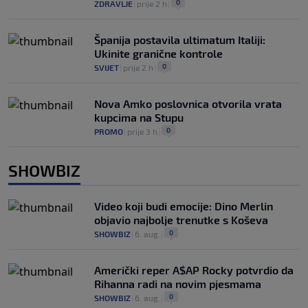
0
ZDRAVLJE
|
prije 2 h
|
Španija postavila ultimatum Italiji:
Ukinite granične kontrole
0
SVIJET
|
prije 2 h
|
Nova Amko poslovnica otvorila vrata
kupcima na Stupu
0
PROMO
|
prije 3 h
|
SHOWBIZ
Video koji budi emocije: Dino Merlin
objavio najbolje trenutke s Koševa
0
SHOWBIZ
|
6. aug.
|
Američki reper A$AP Rocky potvrdio da
Rihanna radi na novim pjesmama
0
SHOWBIZ
|
6. aug.
|