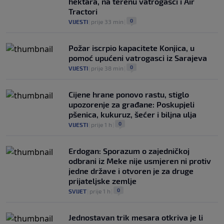
hektara, na terenu vatrogasci i Air
Tractori
0
VIJESTI
|
prije 33 min
|
Požar iscrpio kapacitete Konjica, u
pomoć upućeni vatrogasci iz Sarajeva
0
VIJESTI
|
prije 38 min
|
Cijene hrane ponovo rastu, stiglo
upozorenje za građane: Poskupjeli
pšenica, kukuruz, šećer i biljna ulja
0
VIJESTI
|
prije 1 h
|
Erdogan: Sporazum o zajedničkoj
odbrani iz Meke nije usmjeren ni protiv
jedne države i otvoren je za druge
prijateljske zemlje
0
SVIJET
|
prije 1 h
|
Jednostavan trik mesara otkriva je li