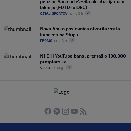
penziju: Sada oduševila akrobacijama u
bikiniju (FOTO+VIDEO)
0
OSTALI SPORTOVI
|
prije 3 h
|
Nova Amko poslovnica otvorila vrata
kupcima na Stupu
0
PROMO
|
prije 3 h
|
N1 BiH YouTube kanal premašio 100.000
pretplatnika
0
VIJESTI
|
6. aug.
|