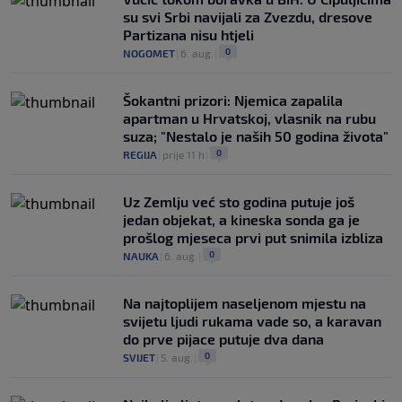
su svi Srbi navijali za Zvezdu, dresove
Partizana nisu htjeli
0
NOGOMET
|
6. aug.
|
Šokantni prizori: Njemica zapalila
apartman u Hrvatskoj, vlasnik na rubu
suza; "Nestalo je naših 50 godina života"
0
REGIJA
|
prije 11 h
|
Uz Zemlju već sto godina putuje još
jedan objekat, a kineska sonda ga je
prošlog mjeseca prvi put snimila izbliza
0
NAUKA
|
6. aug.
|
Na najtoplijem naseljenom mjestu na
svijetu ljudi rukama vade so, a karavan
do prve pijace putuje dva dana
0
SVIJET
|
5. aug.
|