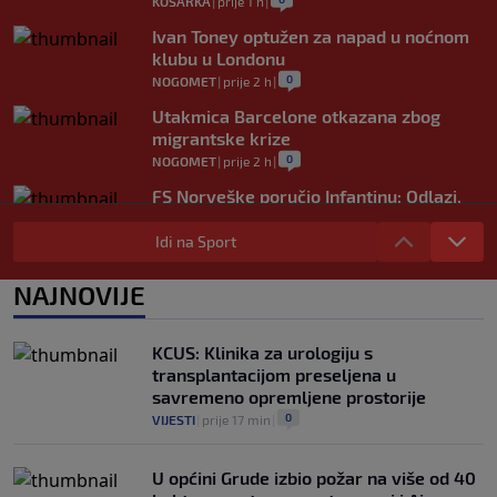
KOŠARKA
|
prije 1 h
|
Ivan Toney optužen za napad u noćnom
klubu u Londonu
0
NOGOMET
|
prije 2 h
|
Utakmica Barcelone otkazana zbog
migrantske krize
0
NOGOMET
|
prije 2 h
|
FS Norveške poručio Infantinu: Odlazi,
odmah!
Idi na Sport
0
NOGOMET
|
prije 2 h
|
Bila je sportska zvijezda, a onda otišla u
NAJNOVIJE
penziju: Sada oduševila akrobacijama u
bikiniju (FOTO+VIDEO)
0
OSTALI SPORTOVI
|
prije 3 h
|
KCUS: Klinika za urologiju s
transplantacijom preseljena u
savremeno opremljene prostorije
0
VIJESTI
|
prije 17 min
|
U općini Grude izbio požar na više od 40