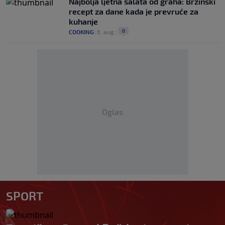
Najbolja ljetna salata od graha: Brzinski
recept za dane kada je prevruće za
kuhanje
0
COOKING
|
6. aug.
|
Oglas
SPORT