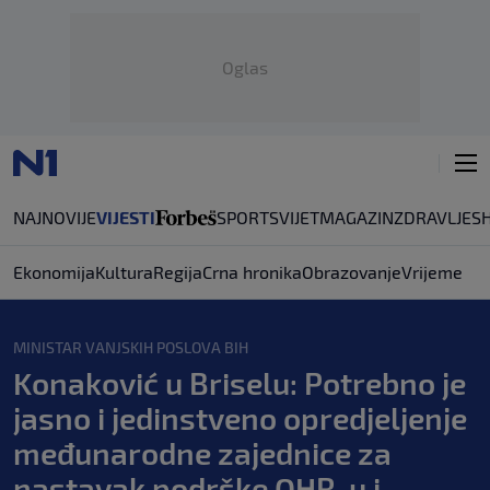
Oglas
NAJNOVIJE
VIJESTI
SPORT
SVIJET
MAGAZIN
ZDRAVLJE
S
Ekonomija
Kultura
Regija
Crna hronika
Obrazovanje
Vrijeme
MINISTAR VANJSKIH POSLOVA BIH
Konaković u Briselu: Potrebno je
jasno i jedinstveno opredjeljenje
međunarodne zajednice za
nastavak podrške OHR-u i