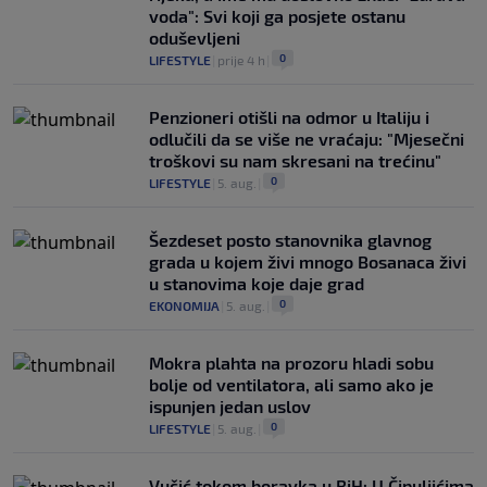
voda": Svi koji ga posjete ostanu
oduševljeni
0
LIFESTYLE
|
prije 4 h
|
Penzioneri otišli na odmor u Italiju i
odlučili da se više ne vraćaju: "Mjesečni
troškovi su nam skresani na trećinu"
0
LIFESTYLE
|
5. aug.
|
Šezdeset posto stanovnika glavnog
grada u kojem živi mnogo Bosanaca živi
u stanovima koje daje grad
0
EKONOMIJA
|
5. aug.
|
Mokra plahta na prozoru hladi sobu
bolje od ventilatora, ali samo ako je
ispunjen jedan uslov
0
LIFESTYLE
|
5. aug.
|
Vučić tokom boravka u BiH: U Čipuljićima