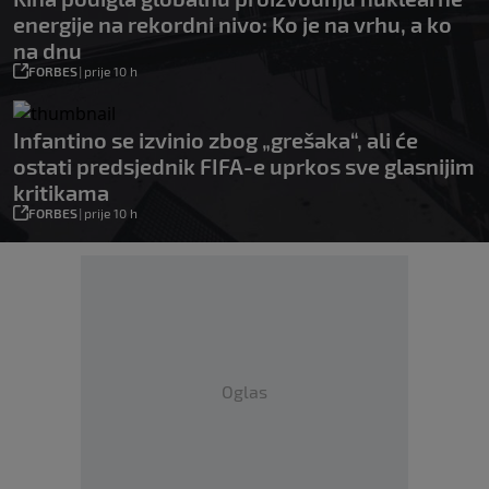
energije na rekordni nivo: Ko je na vrhu, a ko
na dnu
FORBES
|
prije 10 h
Infantino se izvinio zbog „grešaka“, ali će
ostati predsjednik FIFA-e uprkos sve glasnijim
kritikama
FORBES
|
prije 10 h
Oglas