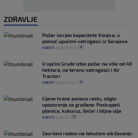
ZDRAVLJE
Požar iscrpio kapacitete Konjica, u
pomoć upućeni vatrogasci iz Sarajeva
0
VIJESTI
|
prije 38 min
|
U općini Grude izbio požar na više od 40
hektara, na terenu vatrogasci i Air
Tractori
0
VIJESTI
|
prije 33 min
|
Cijene hrane ponovo rastu, stiglo
upozorenje za građane: Poskupjeli
pšenica, kukuruz, šećer i biljna ulja
0
VIJESTI
|
prije 1 h
|
Završeni radovi na tekućem održavanju