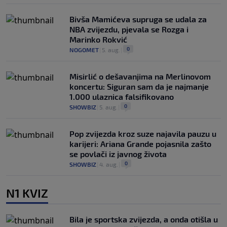
Bivša Mamićeva supruga se udala za
NBA zvijezdu, pjevala se Rozga i
Marinko Rokvić
0
NOGOMET
|
5. aug.
|
Misirlić o dešavanjima na Merlinovom
koncertu: Siguran sam da je najmanje
1.000 ulaznica falsifikovano
0
SHOWBIZ
|
5. aug.
|
Pop zvijezda kroz suze najavila pauzu u
karijeri: Ariana Grande pojasnila zašto
se povlači iz javnog života
0
SHOWBIZ
|
4. aug.
|
N1 KVIZ
Bila je sportska zvijezda, a onda otišla u