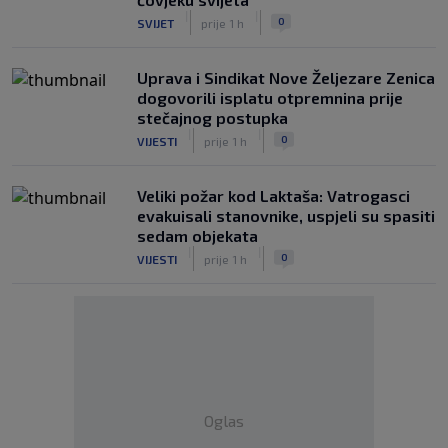
|
|
0
SVIJET
prije 1 h
Uprava i Sindikat Nove Željezare Zenica
dogovorili isplatu otpremnina prije
stečajnog postupka
|
|
0
VIJESTI
prije 1 h
Veliki požar kod Laktaša: Vatrogasci
evakuisali stanovnike, uspjeli su spasiti
sedam objekata
|
|
0
VIJESTI
prije 1 h
Oglas