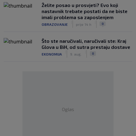
Želite posao u prosvjeti? Evo koji
nastavnik trebate postati da ne biste
imali problema sa zaposlenjem
|
|
0
OBRAZOVANJE
prije 14 h
Što ste naručivali, naručivali ste: Kraj
Glova u BiH, od sutra prestaju dostave
|
|
0
EKONOMIJA
9. aug.
Oglas