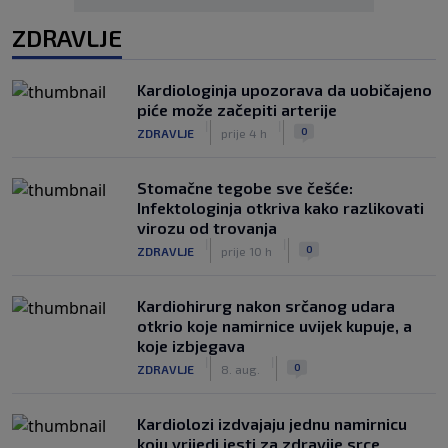
ZDRAVLJE
Kardiologinja upozorava da uobičajeno
piće može začepiti arterije
|
|
0
ZDRAVLJE
prije 4 h
Stomačne tegobe sve češće:
Infektologinja otkriva kako razlikovati
virozu od trovanja
|
|
0
ZDRAVLJE
prije 10 h
Kardiohirurg nakon srčanog udara
otkrio koje namirnice uvijek kupuje, a
koje izbjegava
|
|
0
ZDRAVLJE
8. aug.
Kardiolozi izdvajaju jednu namirnicu
koju vrijedi jesti za zdravije srce