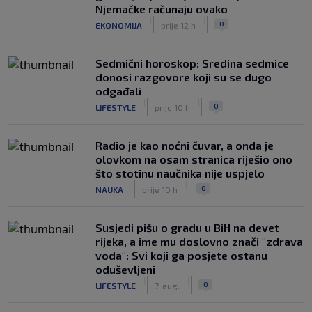
Njemačke računaju ovako
|
|
0
EKONOMIJA
prije 12 h
Sedmični horoskop: Sredina sedmice
donosi razgovore koji su se dugo
odgađali
|
|
0
LIFESTYLE
prije 10 h
Radio je kao noćni čuvar, a onda je
olovkom na osam stranica riješio ono
što stotinu naučnika nije uspjelo
|
|
0
NAUKA
prije 10 h
Susjedi pišu o gradu u BiH na devet
rijeka, a ime mu doslovno znači "zdrava
voda": Svi koji ga posjete ostanu
oduševljeni
|
|
0
LIFESTYLE
7. aug.