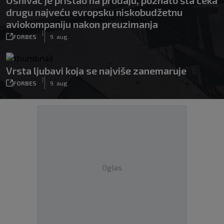
Osnivač je pristao na prodaju, poznato šta čeka
drugu najveću evropsku niskobudžetnu
aviokompaniju nakon preuzimanja
|
FORBES
9. aug.
Vrsta ljubavi koja se najviše zanemaruje
|
FORBES
9. aug.
Oglas