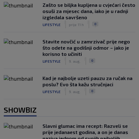
Zašto se biljka kupljena u cvjećari često
osuši za mjesec dana, iako je u radnji
izgledala savršeno
|
|
0
LIFESTYLE
prije 11 h
Stavite novčić u zamrzivač prije nego
što odete na godišnji odmor – jako je
korisno to učiniti
|
|
0
LIFESTYLE
9. aug.
Kad je najbolje uzeti pauzu za ručak na
poslu? Evo šta kažu stručnjaci
|
|
0
LIFESTYLE
9. aug.
SHOWBIZ
Slavni glumac ima recept: Razveli se
prije jedanaest godina, a on je danas
naziva jednom od svojih najboljih