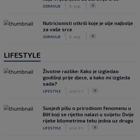
|
|
0
ZDRAVLJE
8. aug.
Nutricionisti otkrili koje je ulje najbolje
za vaše srce
|
|
0
ZDRAVLJE
8. aug.
LIFESTYLE
Životne razlike: Kako je izgledao
godišnji prije djece, a kako mi izgleda
sada?
|
|
0
LIFESTYLE
prije 5 h
Susjedi pišu o prirodnom fenomenu u
BiH koji se rijetko nalazi u svijetu: Dvije
rijeke kilometrima teku jedna uz drugu
|
|
0
LIFESTYLE
prije 9 h