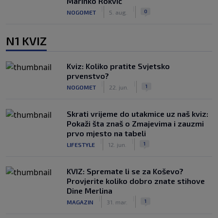
Marinko Rokvić
|
|
0
NOGOMET
5. aug.
N1 KVIZ
Kviz: Koliko pratite Svjetsko
prvenstvo?
|
|
1
NOGOMET
22. jun.
Skrati vrijeme do utakmice uz naš kviz:
Pokaži šta znaš o Zmajevima i zauzmi
prvo mjesto na tabeli
|
|
1
LIFESTYLE
12. jun.
KVIZ: Spremate li se za Koševo?
Provjerite koliko dobro znate stihove
Dine Merlina
|
|
1
MAGAZIN
31. mar.