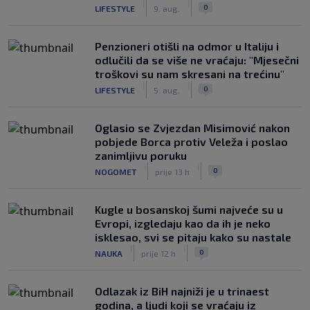
|
|
0
LIFESTYLE
9. aug.
Penzioneri otišli na odmor u Italiju i
odlučili da se više ne vraćaju: "Mjesečni
troškovi su nam skresani na trećinu"
|
|
0
LIFESTYLE
5. aug.
Oglasio se Zvjezdan Misimović nakon
pobjede Borca protiv Veleža i poslao
zanimljivu poruku
|
|
0
NOGOMET
prije 13 h
Kugle u bosanskoj šumi najveće su u
Evropi, izgledaju kao da ih je neko
isklesao, svi se pitaju kako su nastale
|
|
0
NAUKA
prije 12 h
Odlazak iz BiH najniži je u trinaest
godina, a ljudi koji se vraćaju iz