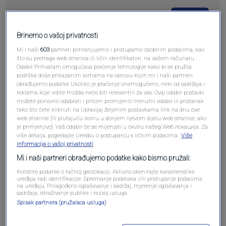
Pošalji
Brinemo o vašoj privatnosti
Mi i naši
603
partneri pohranjujemo i pristupamo osobnim podacima, kao
što su pretraga web stranica ili lični identifikatori, na vašem računaru .
Odabir Prihvatam omogućava praćenje tehnologije kako bi se pružila
podrška dolje prikazanim svrhama na osnovu kojih mi i naši partneri
Pošalji komentar
obrađujemo podatke Ukoliko je praćenje onemogućeno, neki od sadržaja i
reklama koje vidite možda neće biti relevantni za vas. Ovaj odabir postavki
možete ponovno odabrati i pritom promijeniti trenutni odabir ili pristanak
tako što ćete kliknuti na Upravljaj željenim postavkama link na dnu ove
web stranice [ili plutajuću ikonu u donjem lijevom dijelu web stranice, ako
je primjenjivo]. Vaš odabir će se mijenjati u okviru našeg Wеб локација. Za
više detalja, pogledajte Uredbu o postupanju s ličnim podacima.
Više
informacija o vašoj privatnosti
Mi i naši partneri obrađujemo podatke kako bismo pružali:
Koristite podatke o tačnoj geolokaciji. Aktivno skenirajte karakteristike
uređaja radi identifikacije. Spremanje podataka i/ili pristupanje podacima
na uređaju. Prilagođeno oglašavanje i sadržaj, mjerenje oglašavanja i
Oglas
sadržaja, istraživanje publike i razvoj usluga.
Spisak partnera (pružalaca usluga)