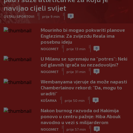
navijao cijeli svijet
|
|
0
OSTALI SPORTOVI
prije 9 min
Mourinho bi mogao pokvariti planove
Englezima: Za zvijezdu Reala ima
posebnu ideju
|
|
0
NOGOMET
prije 13 min
U Milanu se spremaju na "potres": Neki
od glavnih igrača su nezadovoljni?
|
|
0
NOGOMET
prije 31 min
Wembanyama vjeruje da može napasti
Chamberlainov rekord: "Da, mogu to
uraditi"
|
|
0
KOŠARKA
prije 50 min
Nakon burnog razvoda od Hakimija
ponovo u centru pažnje: Hiba Abouk
navodno u vezi s milijarderom
|
|
0
NOGOMET
prije 57 min