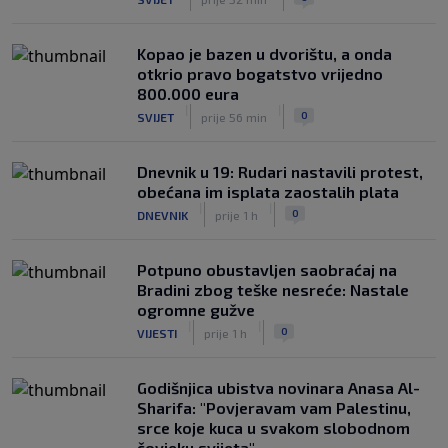
Kopao je bazen u dvorištu, a onda
otkrio pravo bogatstvo vrijedno
800.000 eura
|
|
0
SVIJET
prije 56 min
Dnevnik u 19: Rudari nastavili protest,
obećana im isplata zaostalih plata
|
|
0
DNEVNIK
prije 1 h
Potpuno obustavljen saobraćaj na
Bradini zbog teške nesreće: Nastale
ogromne gužve
|
|
0
VIJESTI
prije 1 h
Godišnjica ubistva novinara Anasa Al-
Sharifa: "Povjeravam vam Palestinu,
srce koje kuca u svakom slobodnom
čovjeku svijeta"