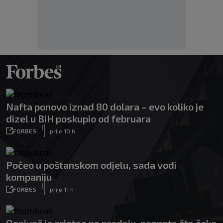
Nafta ponovo iznad 80 dolara – evo koliko je
dizel u BiH poskupio od februara
|
FORBES
prije 10 h
Počeo u poštanskom odjelu, sada vodi
kompaniju
|
FORBES
prije 11 h