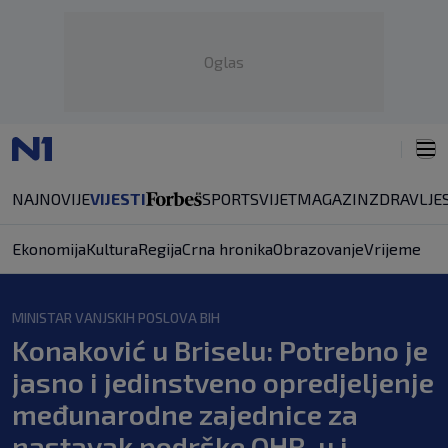
Oglas
NAJNOVIJE
VIJESTI
SPORT
SVIJET
MAGAZIN
ZDRAVLJE
Ekonomija
Kultura
Regija
Crna hronika
Obrazovanje
Vrijeme
MINISTAR VANJSKIH POSLOVA BIH
Konaković u Briselu: Potrebno je
jasno i jedinstveno opredjeljenje
međunarodne zajednice za
nastavak podrške OHR-u i