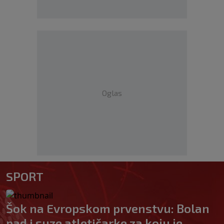
Oglas
SPORT
Šok na Evropskom prvenstvu: Bolan
pad i suze atletičarke za koju je