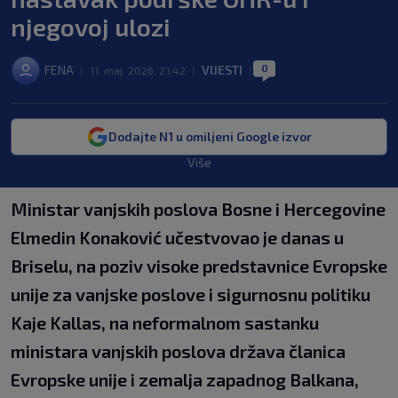
njegovoj ulozi
0
FENA
VIJESTI
|
11. maj. 2026. 21:42
|
|
Dodajte N1 u omiljeni Google izvor
Više
Ministar vanjskih poslova Bosne i Hercegovine
Elmedin Konaković učestvovao je danas u
Briselu, na poziv visoke predstavnice Evropske
unije za vanjske poslove i sigurnosnu politiku
Kaje Kallas, na neformalnom sastanku
ministara vanjskih poslova država članica
Evropske unije i zemalja zapadnog Balkana,