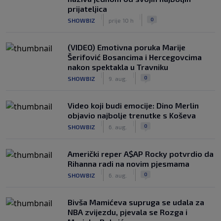
prijateljica
|
|
0
SHOWBIZ
prije 10 h
(VIDEO) Emotivna poruka Marije
Šerifović Bosancima i Hercegovcima
nakon spektakla u Travniku
|
|
0
SHOWBIZ
9. aug.
Video koji budi emocije: Dino Merlin
objavio najbolje trenutke s Koševa
|
|
0
SHOWBIZ
6. aug.
Američki reper A$AP Rocky potvrdio da
Rihanna radi na novim pjesmama
|
|
0
SHOWBIZ
6. aug.
Bivša Mamićeva supruga se udala za
NBA zvijezdu, pjevala se Rozga i