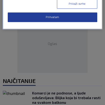
Prikaži svrhe
Prihvatam
Oglas
NAJČITANIJE
Komarci je ne podnose, a ljude
oduševljava: Biljka koja bi trebala rasti
na svakom balkonu