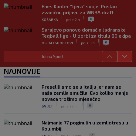
Enes Kanter "tjera" svoje: Poslao
zvaničnu prijavu za WNBA draft
|
|
0
KOŠARKA
prije 2 h
Sarajevo ponovo domaćin Jadranske
Teqball lige - U borbi za titulu 80 ekipa
|
|
0
OSTALI SPORTOVI
prije 3 h
Barcelona odbila prvu ponudu PSG-a
Idi na Sport
za Ferrana Torresa: Pregovori se
nastavljaju
NAJNOVIJE
|
|
0
NOGOMET
prije 4 h
Teška povreda Barceloninog napadača:
Preselili smo se u Italiju jer nam se
Roony Bardghji van terena do sedam
naša zemlja smučila: Evo koliko manje
mjeseci
novaca trošimo mjesečno
|
|
0
NOGOMET
prije 4 h
|
|
0
SVIJET
prije 7 min
Najmanje 77 poginulih u zemljotresu u
Kolumbiji
|
|
0
SVIJET
prije 52 min