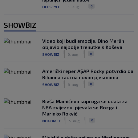
|
|
0
LIFESTYLE
5. aug.
SHOWBIZ
Video koji budi emocije: Dino Merlin
objavio najbolje trenutke s Koševa
|
|
0
SHOWBIZ
6. aug.
Američki reper A$AP Rocky potvrdio da
Rihanna radi na novim pjesmama
|
|
0
SHOWBIZ
6. aug.
Bivša Mamićeva supruga se udala za
NBA zvijezdu, pjevala se Rozga i
Marinko Rokvić
|
|
0
NOGOMET
5. aug.
Misirlić o dešavanjima na Merlinovom