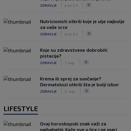
|
|
0
ZDRAVLJE
prije 5 h
Nutricionisti otkrili koje je ulje najbolje
za vaše srce
|
|
0
ZDRAVLJE
prije 8 h
Koje su zdravstvene dobrobiti
pistacija?
|
|
0
ZDRAVLJE
7. aug.
Krema ili sprej za sunčanje?
Dermatolozi otkrili šta je bolji izbor
|
|
0
ZDRAVLJE
6. aug.
LIFESTYLE
Ovaj horoskopski znak važi za
najbahatiji: Kaže sve u lice i ne mari