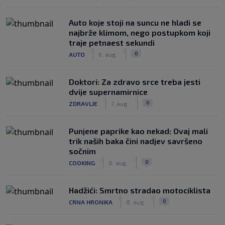
Auto koje stoji na suncu ne hladi se
najbrže klimom, nego postupkom koji
traje petnaest sekundi
|
|
0
AUTO
6. aug.
Doktori: Za zdravo srce treba jesti
dvije supernamirnice
|
|
0
ZDRAVLJE
7. aug.
Punjene paprike kao nekad: Ovaj mali
trik naših baka čini nadjev savršeno
sočnim
|
|
0
COOKING
8. aug.
Hadžići: Smrtno stradao motociklista
|
|
0
CRNA HRONIKA
8. aug.