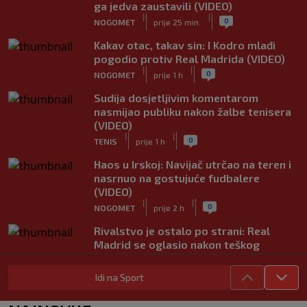
ga jedva zaustavili (VIDEO)
|
|
0
NOGOMET
prije 25 min.
Kakav otac, takav sin: I Kodro mlađi
pogodio protiv Real Madrida (VIDEO)
|
|
0
NOGOMET
prije 1 h
Sudija dosjetljivim komentarom
nasmijao publiku nakon žalbe tenisera
(VIDEO)
|
|
0
TENIS
prije 1 h
Haos u Irskoj: Navijač utrčao na teren i
nasrnuo na gostujuće fudbalere
(VIDEO)
|
|
0
NOGOMET
prije 2 h
Rivalstvo je ostalo po strani: Real
Madrid se oglasio nakon teškog
gubitka Lionela Messija
|
|
0
NOGOMET
prije 2 h
Idi na Sport
WNBA igračice odgovorile Kanteru