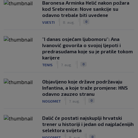
Baronesa Arminka Helić nakon požara
kod Srebrenice: Nove sankcije su
odavno trebale biti uvedene
|
|
0
VIJESTI
8. aug.
"I danas osjećam ljubomoru": Ana
Ivanović govorila o svojoj ljepoti i
predrasudama koje su je pratile tokom
karijere
|
|
0
TENIS
7. aug.
Objavljeno koje države podržavaju
Infantina, a koje traže promjene: HNS
odavno zauzeo stranu
|
|
0
NOGOMET
7. aug.
Dalić će postati najskuplji hrvatski
trener u historiji i jedan od najplaćenijih
selektora svijeta
|
|
0
NOGOMET
8. aug.