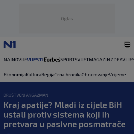
Oglas
NAJNOVIJE
VIJESTI
SPORT
SVIJET
MAGAZIN
ZDRAVLJE
Ekonomija
Kultura
Regija
Crna hronika
Obrazovanje
Vrijeme
DRUŠTVENI ANGAŽMAN
Kraj apatije? Mladi iz cijele BiH
ustali protiv sistema koji ih
pretvara u pasivne posmatrače