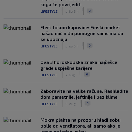
koga će povrijediti
|
|
0
LIFESTYLE
prije 3 h
Flert tokom kupovine: Finski market
našao način da pomogne samcima da
se upoznaju
|
|
0
LIFESTYLE
prije 6 h
Ova 3 horoskopska znaka najčešće
grade uspješne karijere
|
|
0
LIFESTYLE
7. aug.
Zaboravite na velike račune: Rashladite
dom pametnije, jeftinije i bez klime
|
|
0
LIFESTYLE
5. aug.
Mokra plahta na prozoru hladi sobu
bolje od ventilatora, ali samo ako je
ispunjen jedan uslov