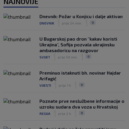
NAJNOVIJE
nakon provokacije: "Nećemo biti
politički pijuni"
|
|
0
KOŠARKA
prije 2 h
Dnevnik: Požar u Konjicu i dalje aktivan
|
|
0
DNEVNIK
prije 24 min.
Infantino nekada poručivao: "Novac
FIFA-e je vaš novac", danas se suočava
s najvećom krizom
U Bugarskoj pao dron "kakav koristi
|
|
0
NOGOMET
prije 3 h
Ukrajina", Sofija pozvala ukrajinsku
ambasadoricu na razgovor
|
|
0
SVIJET
prije 59 min.
Preminuo istaknuti bh. novinar Hajdar
Arifagić
|
|
0
VIJESTI
prije 1 h
Poznate prve neslužbene informacije o
uzroku sudara dva voza u Hrvatskoj
|
|
0
REGIJA
prije 2 h