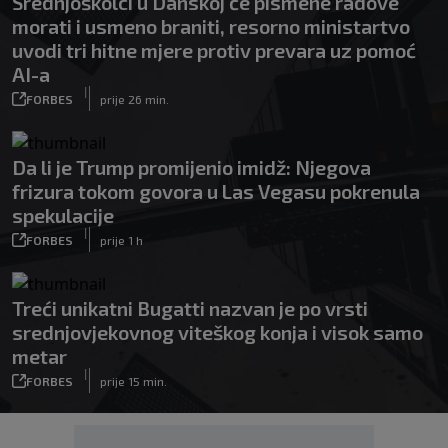
Srednjoškolci u Danskoj će pismene radove
morati i usmeno braniti, resorno ministartvo
uvodi tri hitne mjere protiv prevara uz pomoć
AI-a
|
FORBES
prije 26 min.
Da li je Trump promijenio imidž: Njegova
frizura tokom govora u Las Vegasu pokrenula
spekulacije
|
FORBES
prije 1 h
Treći unikatni Bugatti nazvan je po vrsti
srednjovjekovnog viteškog konja i visok samo
metar
|
FORBES
prije 15 min.