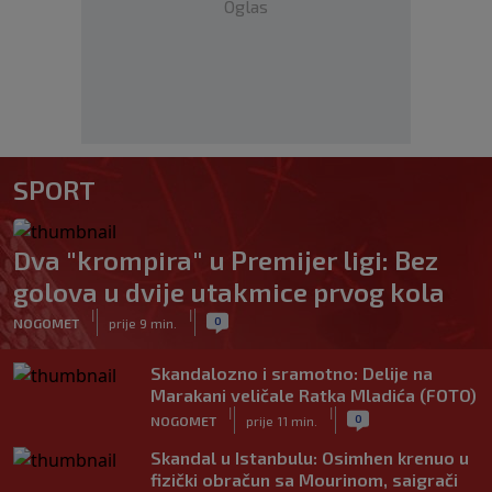
Oglas
SPORT
Dva "krompira" u Premijer ligi: Bez
golova u dvije utakmice prvog kola
|
|
0
NOGOMET
prije 9 min.
Skandalozno i sramotno: Delije na
Marakani veličale Ratka Mladića (FOTO)
|
|
0
NOGOMET
prije 11 min.
Skandal u Istanbulu: Osimhen krenuo u
fizički obračun sa Mourinom, saigrači