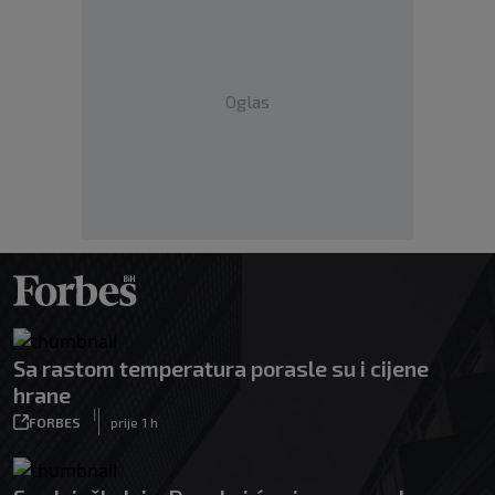
Oglas
Sa rastom temperatura porasle su i cijene
hrane
|
FORBES
prije 1 h