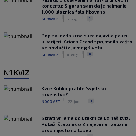
koncertu: Siguran sam da je najmanje
1.000 ulaznica falsifikovano
|
|
0
SHOWBIZ
5. aug.
Pop zvijezda kroz suze najavila pauzu
u karijeri: Ariana Grande pojasnila zašto
se povlači iz javnog života
|
|
0
SHOWBIZ
4. aug.
N1 KVIZ
Kviz: Koliko pratite Svjetsko
prvenstvo?
|
|
1
NOGOMET
22. jun.
Skrati vrijeme do utakmice uz naš kviz:
Pokaži šta znaš o Zmajevima i zauzmi
prvo mjesto na tabeli
|
|