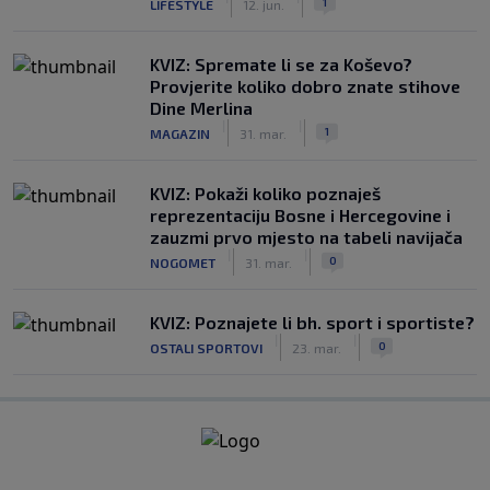
1
LIFESTYLE
12. jun.
KVIZ: Spremate li se za Koševo?
Provjerite koliko dobro znate stihove
Dine Merlina
|
|
1
MAGAZIN
31. mar.
KVIZ: Pokaži koliko poznaješ
reprezentaciju Bosne i Hercegovine i
zauzmi prvo mjesto na tabeli navijača
|
|
0
NOGOMET
31. mar.
KVIZ: Poznajete li bh. sport i sportiste?
|
|
0
OSTALI SPORTOVI
23. mar.