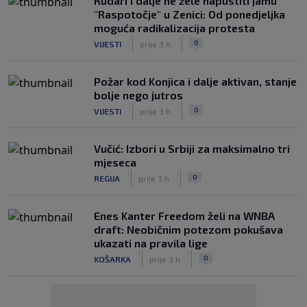
Rudari i dalje ne žele napustiti jamu
"Raspotočje" u Zenici: Od ponedjeljka
moguća radikalizacija protesta
|
|
0
VIJESTI
prije 3 h
Požar kod Konjica i dalje aktivan, stanje
bolje nego jutros
|
|
0
VIJESTI
prije 3 h
Vučić: Izbori u Srbiji za maksimalno tri
mjeseca
|
|
0
REGIJA
prije 3 h
Enes Kanter Freedom želi na WNBA
draft: Neobičnim potezom pokušava
ukazati na pravila lige
|
|
0
KOŠARKA
prije 3 h