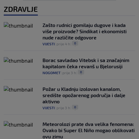
ZDRAVLJE
Zašto rudnici gomilaju dugove i kada
više proizvode? Sindikat i ekonomisti
nude različite odgovore
0
VIJESTI
|
prije 4 h
|
Borac savladao Vitebsk i sa značajnim
kapitalom čeka revanš u Bjelorusiji
0
NOGOMET
|
prije 3 h
|
Požar u Kladnju izolovan kanalom,
središte opožarenog područja i dalje
aktivno
0
VIJESTI
|
prije 3 h
|
Meteorolozi prate dva velika fenomena:
Ovako bi Super El Niño mogao oblikovati
ovu zimu