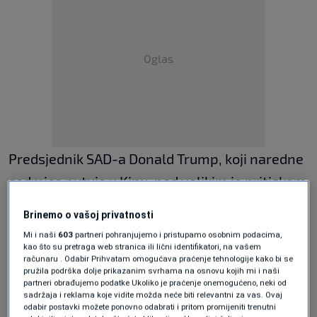
Oglas
Predsjednik SAD-a Donald Trump, koji naredne
sedmice putuje u Kinu, pod velikim je pritiskom
da okonča sukob koji je izazvao globalnu
Brinemo o vašoj privatnosti
energetsku krizu i ozbiljno uzdrmao svjetsku
Mi i naši
603
partneri pohranjujemo i pristupamo osobnim podacima,
ekonomiju. U kratkom obraćanju medijima,
kao što su pretraga web stranica ili lični identifikatori, na vašem
računaru . Odabir Prihvatam omogućava praćenje tehnologije kako bi se
Trump je potvrdio da očekuje odgovor Irana
pružila podrška dolje prikazanim svrhama na osnovu kojih mi i naši
partneri obrađujemo podatke Ukoliko je praćenje onemogućeno, neki od
„veoma uskoro“.
sadržaja i reklama koje vidite možda neće biti relevantni za vas. Ovaj
odabir postavki možete ponovno odabrati i pritom promijeniti trenutni