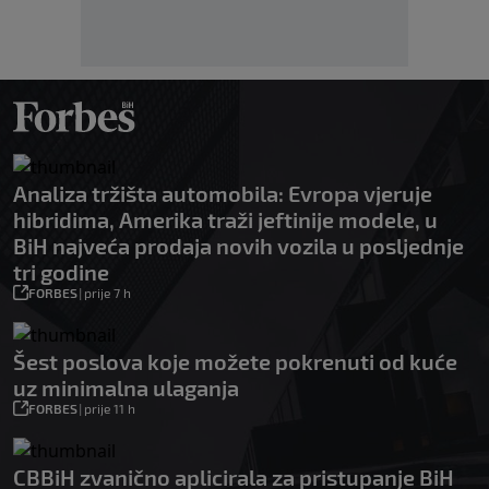
Analiza tržišta automobila: Evropa vjeruje
hibridima, Amerika traži jeftinije modele, u
BiH najveća prodaja novih vozila u posljednje
tri godine
FORBES
|
prije 7 h
Šest poslova koje možete pokrenuti od kuće
uz minimalna ulaganja
FORBES
|
prije 11 h
CBBiH zvanično aplicirala za pristupanje BiH