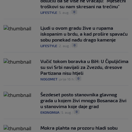
odlučili da se više ne vraćaju: "Mjesečni
troškovi su nam skresani na trećinu"
0
LIFESTYLE
|
5. aug.
|
Ljudi u ovom gradu žive u rupama
iskopanim u brdu, a kad prošire spavaću
sobu ponekad nađu drago kamenje
0
LIFESTYLE
|
2. aug.
|
Vučić tokom boravka u BiH: U Čipuljićima
su svi Srbi navijali za Zvezdu, dresove
Partizana nisu htjeli
0
NOGOMET
|
prije 16 h
|
Šezdeset posto stanovnika glavnog
grada u kojem živi mnogo Bosanaca živi
u stanovima koje daje grad
0
EKONOMIJA
|
5. aug.
|
Mokra plahta na prozoru hladi sobu