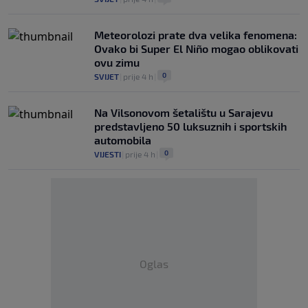
Meteorolozi prate dva velika fenomena:
Ovako bi Super El Niño mogao oblikovati
ovu zimu
0
SVIJET
|
prije 4 h
|
Na Vilsonovom šetalištu u Sarajevu
predstavljeno 50 luksuznih i sportskih
automobila
0
VIJESTI
|
prije 4 h
|
Oglas