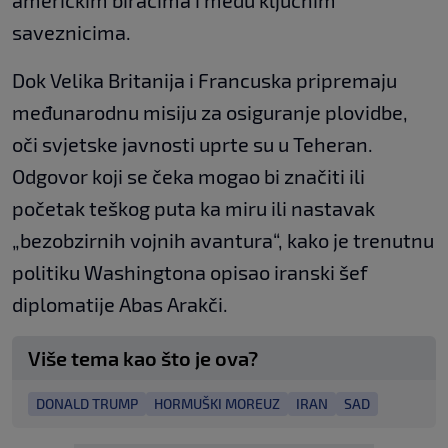
američkim biračima i među ključnim
saveznicima.
Dok Velika Britanija i Francuska pripremaju
međunarodnu misiju za osiguranje plovidbe,
oči svjetske javnosti uprte su u Teheran.
Odgovor koji se čeka mogao bi značiti ili
početak teškog puta ka miru ili nastavak
„bezobzirnih vojnih avantura“, kako je trenutnu
politiku Washingtona opisao iranski šef
diplomatije Abas Arakči.
Više tema kao što je ova?
DONALD TRUMP
HORMUŠKI MOREUZ
IRAN
SAD