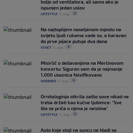
bolje od ventilatora, ali samo ako je
ispunjen jedan uslov
0
LIFESTYLE
|
5. aug.
|
Na najtoplijem naseljenom mjestu na
svijetu ljudi rukama vade so, a karavan
do prve pijace putuje dva dana
0
SVIJET
|
5. aug.
|
Misirlić o dešavanjima na Merlinovom
koncertu: Siguran sam da je najmanje
1.000 ulaznica falsifikovano
0
SHOWBIZ
|
5. aug.
|
Ornitologinja otkrila zašto sove nikad ne
treba držati kao kućne ljubimce: "Sve
što se priča o njima je neistina"
0
LIFESTYLE
|
4. aug.
|
Auto koje stoji na suncu ne hladi se