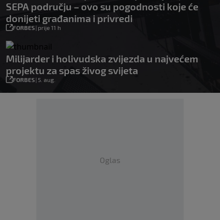
SEPA području – ovo su pogodnosti koje će
donijeti građanima i privredi
FORBES
|
prije 11 h
Milijarder i holivudska zvijezda u najvećem
projektu za spas živog svijeta
FORBES
|
5. aug.
Oglas