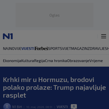
Oglas
NAJNOVIJE
VIJESTI
SPORT
SVIJET
MAGAZIN
ZDRAVLJE
S
Ekonomija
Kultura
Regija
Crna hronika
Obrazovanje
Vrijeme
Krhki mir u Hormuzu, brodovi
polako prolaze: Trump najavljuje
rasplet
0
N1 BiH
VIJESTI
|
10. maj. 2026. 08:51
|
|