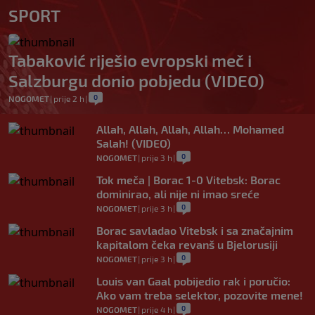
SPORT
Tabaković riješio evropski meč i
Salzburgu donio pobjedu (VIDEO)
0
NOGOMET
|
prije 2 h
|
Allah, Allah, Allah, Allah… Mohamed
Salah! (VIDEO)
0
NOGOMET
|
prije 3 h
|
Tok meča | Borac 1-0 Vitebsk: Borac
dominirao, ali nije ni imao sreće
0
NOGOMET
|
prije 3 h
|
Borac savladao Vitebsk i sa značajnim
kapitalom čeka revanš u Bjelorusiji
0
NOGOMET
|
prije 3 h
|
Louis van Gaal pobijedio rak i poručio:
Ako vam treba selektor, pozovite mene!
0
NOGOMET
|
prije 4 h
|