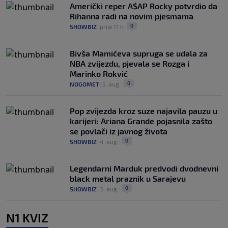
Američki reper A$AP Rocky potvrdio da
Rihanna radi na novim pjesmama
0
SHOWBIZ
|
prije 11 h
|
Bivša Mamićeva supruga se udala za
NBA zvijezdu, pjevala se Rozga i
Marinko Rokvić
0
NOGOMET
|
5. aug.
|
Pop zvijezda kroz suze najavila pauzu u
karijeri: Ariana Grande pojasnila zašto
se povlači iz javnog života
0
SHOWBIZ
|
4. aug.
|
Legendarni Marduk predvodi dvodnevni
black metal praznik u Sarajevu
0
SHOWBIZ
|
3. aug.
|
N1 KVIZ