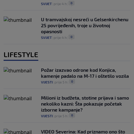
0
SVIJET
|
prije 4 h
|
U tramvajskoj nesreći u Gelsenkirchenu
25 povrijeđenih, troje u životnoj
opasnosti
0
SVIJET
|
prije 4 h
|
LIFESTYLE
Požar izazvao odrone kod Konjica,
kamenje padalo na M-17 i oštetilo vozila
0
VIJESTI
|
prije 5 h
|
Milioni iz budžeta, stotine prijava i samo
nekoliko kazni: Šta pokazuje početak
izborne kampanje?
0
VIJESTI
|
prije 5 h
|
VIDEO Severina: Kad priznamo ono što