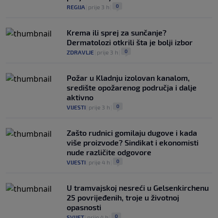
0
REGIJA
|
prije 3 h
|
Krema ili sprej za sunčanje?
Dermatolozi otkrili šta je bolji izbor
0
ZDRAVLJE
|
prije 3 h
|
Požar u Kladnju izolovan kanalom,
središte opožarenog područja i dalje
aktivno
0
VIJESTI
|
prije 3 h
|
Zašto rudnici gomilaju dugove i kada
više proizvode? Sindikat i ekonomisti
nude različite odgovore
0
VIJESTI
|
prije 4 h
|
U tramvajskoj nesreći u Gelsenkirchenu
25 povrijeđenih, troje u životnoj
opasnosti
0
SVIJET
|
prije 4 h
|