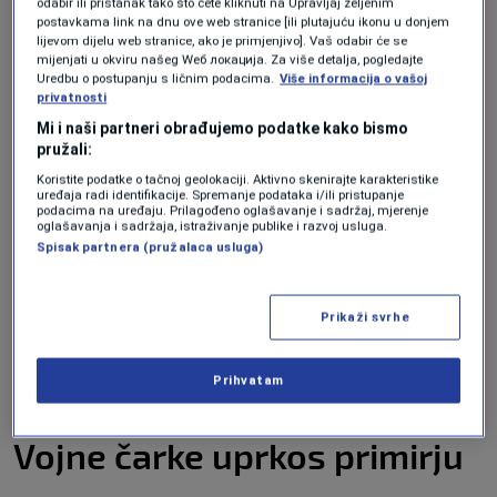
odabir ili pristanak tako što ćete kliknuti na Upravljaj željenim
Katarski tanker kao test
postavkama link na dnu ove web stranice [ili plutajuću ikonu u donjem
lijevom dijelu web stranice, ako je primjenjivo]. Vaš odabir će se
povjerenja
mijenjati u okviru našeg Wеб локација. Za više detalja, pogledajte
Uredbu o postupanju s ličnim podacima.
Više informacija o vašoj
privatnosti
Najznačajniji praktični pomak na terenu je
Mi i naši partneri obrađujemo podatke kako bismo
kretanje katarskog tankera sa ukapljenim
pružali:
Koristite podatke o tačnoj geolokaciji. Aktivno skenirajte karakteristike
prirodnim gasom (LNG) prema Pakistanu. Ovo
uređaja radi identifikacije. Spremanje podataka i/ili pristupanje
podacima na uređaju. Prilagođeno oglašavanje i sadržaj, mjerenje
je prvi prolazak katarskog plovila kroz tjesnac
oglašavanja i sadržaja, istraživanje publike i razvoj usluga.
Spisak partnera (pružalaca usluga)
od početka rata 28. februara. Izvori bliski
pregovorima tvrde da je Iran odobrio ovaj
Prikaži svrhe
prolaz kako bi stekao povjerenje Katara i
Pakistana, ključnih posrednika u ovom
Prihvatam
iscrpljujućem sukobu.
Vojne čarke uprkos primirju