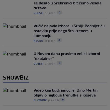
se desilo u Srebrenici bit ćemo vesele
države
0
VIJESTI
|
prije 6 h
|
Vučić najavio izbore u Srbiji: Podnijet ću
ostavku prije nego što krenem u
kampanju
0
REGIJA
|
prije 6 h
|
U Novom danu pravimo veliki izborni
"explainer"
0
VIJESTI
|
prije 6 h
|
SHOWBIZ
Video koji budi emocije: Dino Merlin
objavio najbolje trenutke s Koševa
0
SHOWBIZ
|
prije 9 h
|