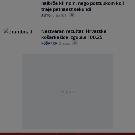
najbrže klimom, nego postupkom koji
traje petnaest sekundi
0
AUTO
|
prije 18 h
|
Nestvaran rezultat: Hrvatske
košarkašice izgubile 100:25
0
KOŠARKA
|
5. aug.
|
Oglas