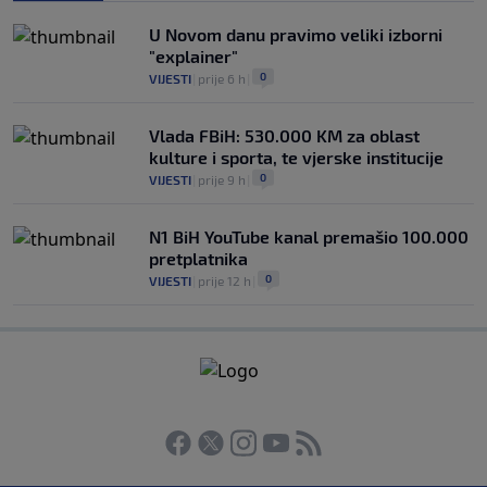
U Novom danu pravimo veliki izborni
"explainer"
0
VIJESTI
|
prije 6 h
|
Vlada FBiH: 530.000 KM za oblast
kulture i sporta, te vjerske institucije
0
VIJESTI
|
prije 9 h
|
N1 BiH YouTube kanal premašio 100.000
pretplatnika
0
VIJESTI
|
prije 12 h
|