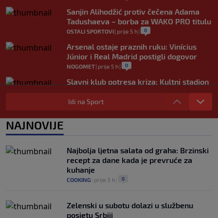
Sanjin Alihodžić protiv čečena Adama
Tadushaeva – borba za WAKO PRO titulu
0
OSTALI SPORTOVI
|
prije 5 h
|
Arsenal ostaje praznih ruku: Vinícius
Júnior i Real Madrid postigli dogovor
0
NOGOMET
|
prije 5 h
|
Slavni klub potresa kriza: Kultni stadion
u Italiji bit će prazan na početku sezone,
navijači objavili rat upravi
Idi na Sport
0
NOGOMET
|
prije 5 h
|
NAJNOVIJE
Izvinjenje s elementima prijetnje i
„gomila slabića“ u UEFA-i
0
NOGOMET
|
prije 6 h
|
Najbolja ljetna salata od graha: Brzinski
recept za dane kada je prevruće za
kuhanje
0
COOKING
|
prije 3 h
|
Zelenski u subotu dolazi u službenu
posjetu Srbiji