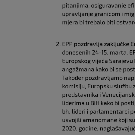
pitanjima, osiguravanje efi
upravljanje granicom i mig
mjera bi trebalo biti ostva
EPP pozdravlja zaključke E
donesenih 24-15. marta. E
Europskog vijeća Sarajevu ko
angažmana kako bi se posti
Također pozdravljamo napor
komisiju, Europsku službu 
predstavnika i Venecijansk
liderima u BiH kako bi pos
bh. lideri i parlamentarci p
usvojili amandmane koji s
2020. godine, naglašavajuć