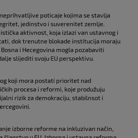
prihvatljive poticaje kojima se stavlja
tegritet, jedinstvo i suverenitet zemlje.
tička aktivnost, koja izlazi van ustavnog i
ati, dok trenutne blokade institucija moraju
e Bosna i Hecegovina mogla pozabaviti
je slijediti svoju EU perspektivu.
log koji mora postati prioritet nad
ičkih procesa i reformi, koje produžuju
ijalni rizik za demokraciju, stabilnsot i
Hercegovini.
anje izborne reforme na inkluzivan način,
a članstvo u EU. Izborna i ustavna reforma,