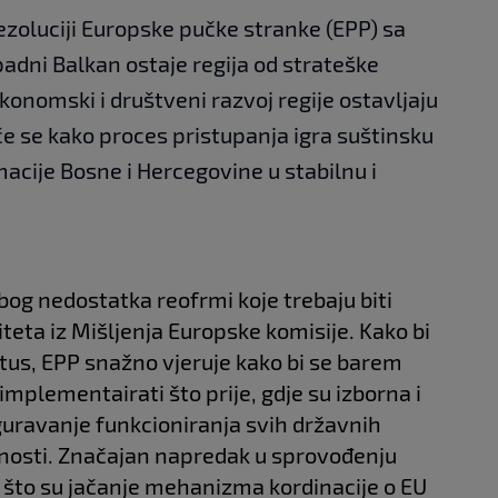
rezoluciji Europske pučke stranke (EPP) sa
adni Balkan ostaje regija od strateške
ekonomski i društveni razvoj regije ostavljaju
iče se kako proces pristupanja igra suštinsku
acije Bosne i Hercegovine u stabilnu i
.
bog nedostatka reofrmi koje trebaju biti
iteta iz Mišljenja Europske komisije. Kako bi
atus, EPP snažno vjeruje kako bi se barem
implementairati što prije, gdje su izborna i
guravanje funkcioniranja svih državnih
žnosti. Značajan napredak u sprovođenju
o što su jačanje mehanizma kordinacije o EU