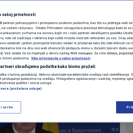
dstavljanje”
SHOWBIZ
KOLUMNE
 vašoj privatnosti
zolucije EPP-a
3
partneri pohranjujemo i pristupamo osobnim podacima, kao što su pretraga web stran
ori, na vašem računaru . Odabir Prihvatam omogućava praćenje tehnologije kako bi se 
je prikazanim svrhama na osnovu kojih mi i naši partneri obrađujemo podatke Ukoliko
0
20:22
VIJESTI
komentara
>
|
|
 neki od sadržaja i reklama koje vidite možda neće biti relevantni za vas. Ovaj odab
PODCAST
no odabrati i pritom promijeniti trenutni odabir ili pristanak tako što ćete kliknuti na U
tavkama link na dnu ove web stranice [ili plutajuću ikonu u donjem lijevom dijelu we
N1 SPECIJAL
vo]. Vaš odabir će se mijenjati u okviru našeg Wеб локација. Za više detalja, pogledaj
s ličnim podacima.
Više
Više informacija o vašoj privatnosti
FENOMENI
 partneri obrađujemo podatke kako bismo pružali:
datke o tačnoj geolokaciji. Aktivno skenirajte karakteristike uređaja radi identifikacije.
NEISTRAŽENO
ili pristupanje podacima na uređaju. Prilagođeno oglašavanje i sadržaj, mjerenje ogl
traživanje publike i razvoj usluga.
tnera (pružalaca usluga)
VIRALNO
FOTO
ži svrhe
Pri
PROMO
VIDEO