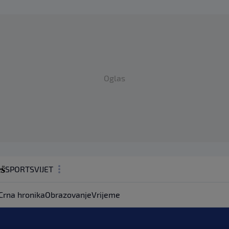
Oglas
SPORT
SVIJET
MAGAZIN
Crna hronika
Obrazovanje
Vrijeme
ZDRAVLJE