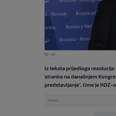
N1
|
N1
Iz teksta prijedloga rezolucij
stranke na današnjem Kongres
predstavljanje", čime je HDZ-
Podijeli