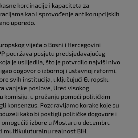
kasne kordinacije i kapaciteta za
racijama kao i sprovođenje antikorupcijskih
reno uporedo.
uropskog vijeća o Bosni i Hercegovini
PP podržava posjetu predsjedavajućeg
ja je uslijedila, što je potvrdilo najviši nivo
gao dogovor o izbornoj i ustavnoj reformi.
e svih institucija, uključujući Europsku
za vanjske poslove, Ured visokog
u komisiju, u pružanju pomoći političkim
tigli konsenzus. Pozdravljamo korake koje su
oduzeli kako bi postigli političke dogovore i
u omogućili izbore u Mostaru u decembru
i multikuluturalnu realnost BiH.