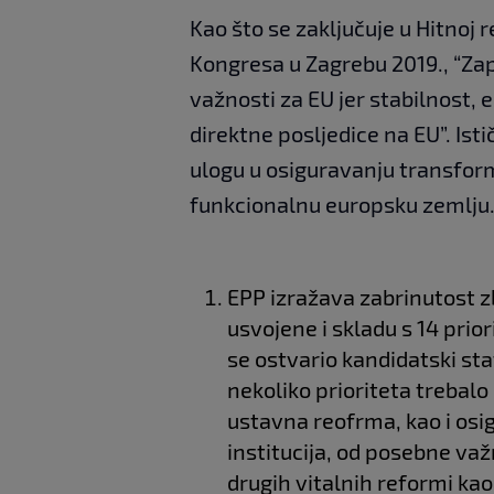
Kao što se zaključuje u Hitnoj 
Kongresa u Zagrebu 2019., “Zap
važnosti za EU jer stabilnost, 
direktne posljedice na EU”. Ist
ulogu u osiguravanju transform
funkcionalnu europsku zemlju
EPP izražava zabrinutost z
usvojene i skladu s 14 prior
se ostvario kandidatski st
nekoliko prioriteta trebalo 
ustavna reofrma, kao i osi
institucija, od posebne va
drugih vitalnih reformi ka