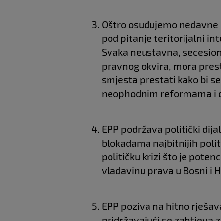
Oštro osuđujemo nedavne ne
pod pitanje teritorijalni in
Svaka neustavna, secesionis
pravnog okvira, mora prest
smjesta prestati kako bi s
neophodnim reformama i dal
EPP podržava politički dija
blokadama najbitnijih polit
političku krizi što je potenc
vladavinu prava u Bosni i 
EPP poziva na hitno rješav
pridržavajući se zahtjeva z