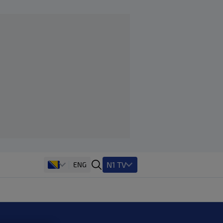
N1 TV
ENG