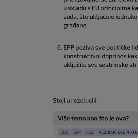
u skladu s EU principima 
suda, što uključuje jednako
građane.
EPP poziva sve političke lid
konstruktivni doprinos kako 
uključile sve sestrinske st
Stoji u rezoluciji.
Više tema kao što je ova?
EOO
EPP
HDZ
REZOLUCIJA EPP O B