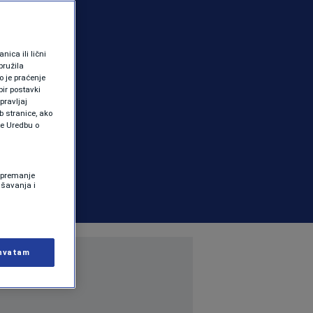
ica ili lični
pružila
 je praćenje
ir postavki
pravljaj
b stranice, ako
te Uredbu o
 Spremanje
ašavanja i
hvatam