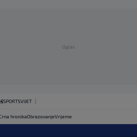
Oglas
SPORT
SVIJET
MAGAZIN
Crna hronika
Obrazovanje
Vrijeme
ZDRAVLJE