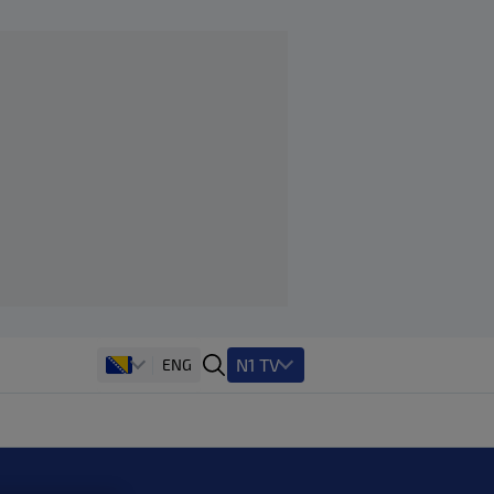
N1 TV
ENG