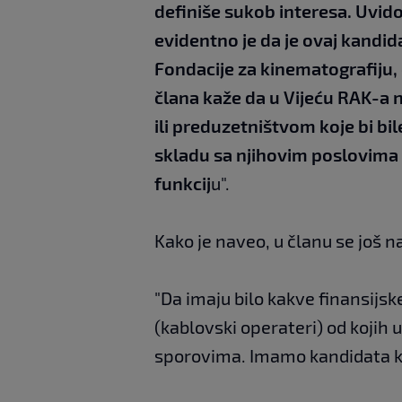
definiše sukob interesa. Uvid
evidentno je da je ovaj kandid
Fondacije za kinematografiju, 
člana kaže da u Vijeću RAK-a 
ili preduzetništvom koje bi bil
skladu sa njihovim poslovima u
funkcij
u".
Kako je naveo, u članu se još n
"Da imaju bilo kakve finansijs
(kablovski operateri) od kojih 
sporovima. Imamo kandidata koj