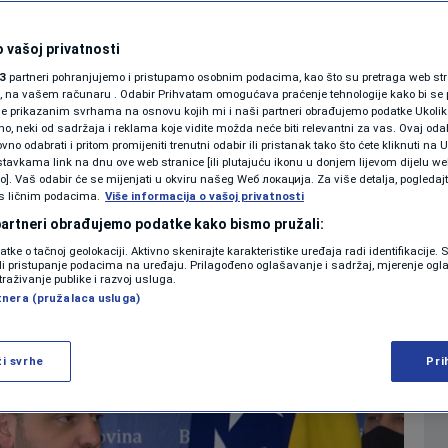
Na pragu smo afere
SHOWBIZ
KOLUMNE
 vašoj privatnosti
do visokih dužnosnika
3
partneri pohranjujemo i pristupamo osobnim podacima, kao što su pretraga web stran
ori, na vašem računaru . Odabir Prihvatam omogućava praćenje tehnologije kako bi se 
je prikazanim svrhama na osnovu kojih mi i naši partneri obrađujemo podatke Ukoliko
 neki od sadržaja i reklama koje vidite možda neće biti relevantni za vas. Ovaj odab
PODCAST
no odabrati i pritom promijeniti trenutni odabir ili pristanak tako što ćete kliknuti na U
tavkama link na dnu ove web stranice [ili plutajuću ikonu u donjem lijevom dijelu we
0
. 2021. 10:45
11:00
VIJESTI
komentara
>
|
|
N1 SPECIJAL
vo]. Vaš odabir će se mijenjati u okviru našeg Wеб локација. Za više detalja, pogledaj
s ličnim podacima.
Više informacija o vašoj privatnosti
FENOMENI
 partneri obrađujemo podatke kako bismo pružali:
Više
datke o tačnoj geolokaciji. Aktivno skenirajte karakteristike uređaja radi identifikacije.
NEISTRAŽENO
ili pristupanje podacima na uređaju. Prilagođeno oglašavanje i sadržaj, mjerenje ogl
traživanje publike i razvoj usluga.
tnera (pružalaca usluga)
VIRALNO
FOTO
ži svrhe
Pri
PROMO
VIDEO