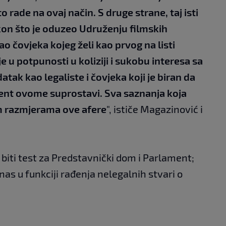
o rade na ovaj način. S druge strane, taj isti
on što je oduzeo Udruženju filmskih
ao čovjeka kojeg želi kao prvog na listi
e u potpunosti u koliziji i sukobu interesa sa
tak kao legaliste i čovjeka koji je biran da
ent ovome suprostavi. Sva saznanja koja
 razmjerama ove afere
", ističe Magazinović i
 biti test za Predstavnički dom i Parlament;
d nas u funkciji rađenja nelegalnih stvari o