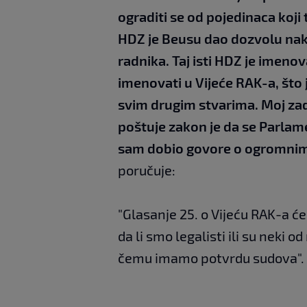
ograditi se od pojedinaca koji t
HDZ je Beusu dao dozvolu nak
radnika. Taj isti HDZ je imenov
imenovati u Vijeće RAK-a, što j
svim drugim stvarima. Moj zada
poštuje zakon je da se Parlam
sam dobio govore o ogromnim
poručuje:
"Glasanje 25. o Vijeću RAK-a će
da li smo legalisti ili su neki o
čemu imamo potvrdu sudova".