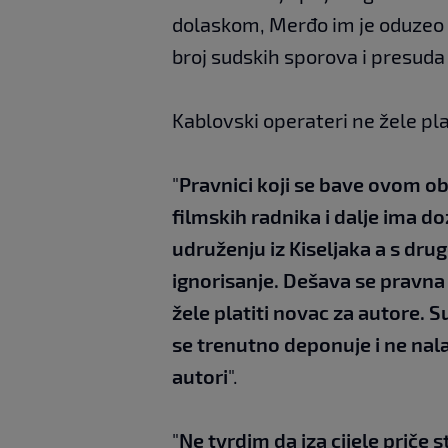
dolaskom, Merđo im je oduzeo t
broj sudskih sporova i presuda 
Kablovski operateri ne žele pla
"
Pravnici koji se bave ovom ob
filmskih radnika i dalje ima d
udruženju iz Kiseljaka a s drug
ignorisanje. Dešava se pravna
žele platiti novac za autore. 
se trenutno deponuje i ne nalaz
autori
".
"
Ne tvrdim da iza cijele priče st