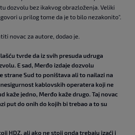
u dozvolu bez ikakvog obrazloženja. Veliki
govori u prilog tome da je to bilo nezakonito".
titi novac za autore, dodao je.
lašću tvrde da iz svih presuda udruga
ozvolu. E sad, Merđo izdaje dozvolu
e strane Sud to poništava ali to nailazi na
 nesigurnost kablovskih operatera koji ne
Sud kaže jedno, Merđo kaže drugo. Taj novac
i put do onih do kojih bi trebao a to su
oji HDZ, ali ako ne stoji onda trebaju izaći i