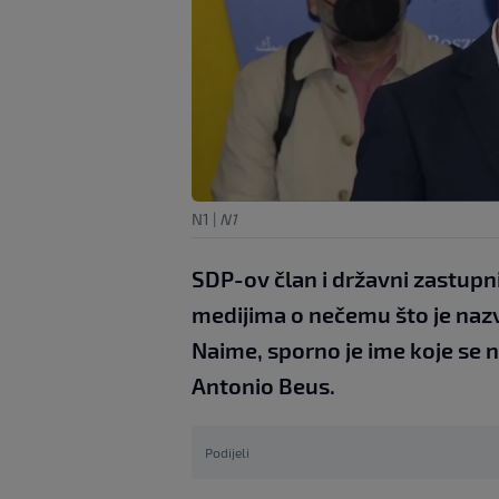
N1
|
N1
SDP-ov član i državni zastupn
medijima o nečemu što je na
Naime, sporno je ime koje se na
Antonio Beus.
Podijeli