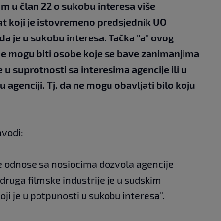
om u član 22 o sukobu interesa više
at koji je istovremeno predsjednik UO
da je u sukobu interesa. Tačka "a" ovog
ne mogu biti osobe koje se bave zanimanjima
e u suprotnosti sa interesima agencije ili u
 agenciji. Tj. da ne mogu obavljati bilo koju
avodi:
ke odnose sa nosiocima dozvola agencije
udruga filmske industrije je u sudskim
i je u potpunosti u sukobu interesa".