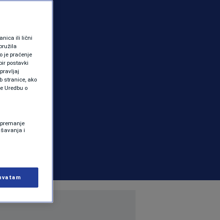
ica ili lični
pružila
 je praćenje
ir postavki
pravljaj
b stranice, ako
te Uredbu o
 Spremanje
ašavanja i
hvatam