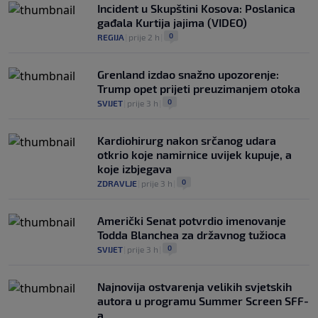
Incident u Skupštini Kosova: Poslanica
gađala Kurtija jajima (VIDEO)
0
REGIJA
|
prije 2 h
|
Grenland izdao snažno upozorenje:
Trump opet prijeti preuzimanjem otoka
0
SVIJET
|
prije 3 h
|
Kardiohirurg nakon srčanog udara
otkrio koje namirnice uvijek kupuje, a
koje izbjegava
0
ZDRAVLJE
|
prije 3 h
|
Američki Senat potvrdio imenovanje
Todda Blanchea za državnog tužioca
0
SVIJET
|
prije 3 h
|
Najnovija ostvarenja velikih svjetskih
autora u programu Summer Screen SFF-
a