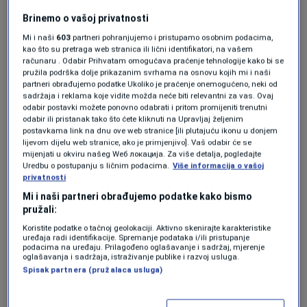
iznosi 17 posto, u budžet bi se slilo gotovo
Brinemo o vašoj privatnosti
milijardu maraka koje sada ne prolaze kroz
Mi i naši
603
partneri pohranjujemo i pristupamo osobnim podacima,
kao što su pretraga web stranica ili lični identifikatori, na vašem
fiskalne kase“, dodao je Mašić.
računaru . Odabir Prihvatam omogućava praćenje tehnologije kako bi se
pružila podrška dolje prikazanim svrhama na osnovu kojih mi i naši
partneri obrađujemo podatke Ukoliko je praćenje onemogućeno, neki od
Istakao je da zakon o fiskalizaciji ima
dvije
sadržaja i reklama koje vidite možda neće biti relevantni za vas. Ovaj
odabir postavki možete ponovno odabrati i pritom promijeniti trenutni
ključne koristi
: „Prva je uvođenje reda u sivu
odabir ili pristanak tako što ćete kliknuti na Upravljaj željenim
postavkama link na dnu ove web stranice [ili plutajuću ikonu u donjem
zonu, koja je ogromna, a druga je stvaranje
lijevom dijelu web stranice, ako je primjenjivo]. Vaš odabir će se
pretpostavki da od 1. januara 2026. godine
mijenjati u okviru našeg Wеб локација. Za više detalja, pogledajte
Uredbu o postupanju s ličnim podacima.
Više informacija o vašoj
dodatno smanjimo kumulativnu stopu
privatnosti
Mi i naši partneri obrađujemo podatke kako bismo
doprinosa.“
pružali:
Koristite podatke o tačnoj geolokaciji. Aktivno skenirajte karakteristike
„Kada se to desi, Federacija BiH će imati
uređaja radi identifikacije. Spremanje podataka i/ili pristupanje
podacima na uređaju. Prilagođeno oglašavanje i sadržaj, mjerenje
ubjedljivo najnižu stopu doprinosa u regiji. To je
oglašavanja i sadržaja, istraživanje publike i razvoj usluga.
Spisak partnera (pružalaca usluga)
najprihvatljivije za poslodavce i najprivlačnije
za buduće strane investitore“, rekao je Mašić.