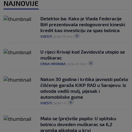
NAJNOVIJE
Predsjednik FIFA-e negira tvrdnju da je
UEFA platila navodnoj "ljubavnici"
0
NOGOMET
|
prije 5 h
|
Detektor.ba: Kako je Vlada Federacije
BiH prezentovala nedogovoreni kineski
kredit kao investiciju za spas bolnica
0
VIJESTI
|
prije 13 min
|
U rijeci Krivaji kod Zavidovića utopio se
muškarac
0
CRNA HRONIKA
|
prije 41 min
|
Nakon 30 godina i kritika javnosti počelo
čišćenje garaža KJKP RAD u Sarajevu: Iz
odvoda vadili mulj, pijesak i
automobilske gume
0
VIJESTI
|
prije 1 h
|
Malo se (pre)više popilo: U splitsku
bolnicu doveden muškarac sa 6,2
promila alkohola u krvi