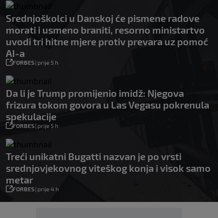
Srednjoškolci u Danskoj će pismene radove
morati i usmeno braniti, resorno ministartvo
uvodi tri hitne mjere protiv prevara uz pomoć
AI-a
FORBES
|
prije 5 h
Da li je Trump promijenio imidž: Njegova
frizura tokom govora u Las Vegasu pokrenula
spekulacije
FORBES
|
prije 5 h
Treći unikatni Bugatti nazvan je po vrsti
srednjovjekovnog viteškog konja i visok samo
metar
FORBES
|
prije 4 h