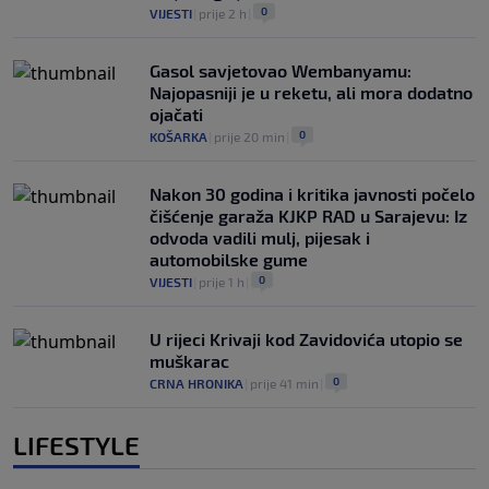
0
VIJESTI
|
prije 2 h
|
Gasol savjetovao Wembanyamu:
Najopasniji je u reketu, ali mora dodatno
ojačati
0
KOŠARKA
|
prije 20 min
|
Nakon 30 godina i kritika javnosti počelo
čišćenje garaža KJKP RAD u Sarajevu: Iz
odvoda vadili mulj, pijesak i
automobilske gume
0
VIJESTI
|
prije 1 h
|
U rijeci Krivaji kod Zavidovića utopio se
muškarac
0
CRNA HRONIKA
|
prije 41 min
|
LIFESTYLE