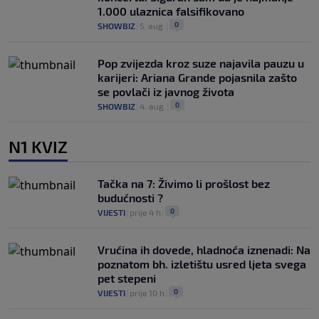
1.000 ulaznica falsifikovano
0
SHOWBIZ
|
5. aug.
|
Pop zvijezda kroz suze najavila pauzu u
karijeri: Ariana Grande pojasnila zašto
se povlači iz javnog života
0
SHOWBIZ
|
4. aug.
|
N1 KVIZ
Tačka na 7: Živimo li prošlost bez
budućnosti ?
0
VIJESTI
|
prije 4 h
|
Vrućina ih dovede, hladnoća iznenadi: Na
poznatom bh. izletištu usred ljeta svega
pet stepeni
0
VIJESTI
|
prije 10 h
|