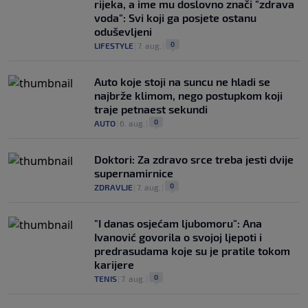
rijeka, a ime mu doslovno znači "zdrava
voda": Svi koji ga posjete ostanu
oduševljeni
0
LIFESTYLE
|
7. aug.
|
Auto koje stoji na suncu ne hladi se
najbrže klimom, nego postupkom koji
traje petnaest sekundi
0
AUTO
|
6. aug.
|
Doktori: Za zdravo srce treba jesti dvije
supernamirnice
0
ZDRAVLJE
|
7. aug.
|
"I danas osjećam ljubomoru": Ana
Ivanović govorila o svojoj ljepoti i
predrasudama koje su je pratile tokom
karijere
0
TENIS
|
7. aug.
|