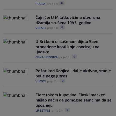
0
REGIJA
|
prije 1 h
|
Čajniče: U Milatkovićima otvorena
džamija srušena 1943. godine
0
VIJESTI
|
prije 1 h
|
U Brčkom u isušenom dijelu Save
pronađene kosti koje asociraju na
ljudske
0
CRNA HRONIKA
|
prije 1 h
|
Požar kod Konjica i dalje aktivan, stanje
bolje nego jutros
0
VIJESTI
|
prije 2 h
|
Flert tokom kupovine: Finski market
našao način da pomogne samcima da se
upoznaju
0
LIFESTYLE
|
prije 2 h
|