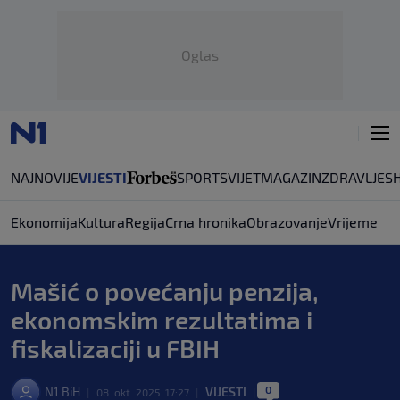
Oglas
NAJNOVIJE
VIJESTI
SPORT
SVIJET
MAGAZIN
ZDRAVLJE
S
Ekonomija
Kultura
Regija
Crna hronika
Obrazovanje
Vrijeme
Mašić o povećanju penzija,
ekonomskim rezultatima i
fiskalizaciji u FBIH
0
N1 BiH
VIJESTI
|
08. okt. 2025. 17:27
|
|