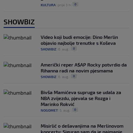
0
KULTURA
|
prije 3 h
|
SHOWBIZ
Video koji budi emocije: Dino Merlin
objavio najbolje trenutke s Koševa
0
SHOWBIZ
|
6. aug.
|
Američki reper A$AP Rocky potvrdio da
Rihanna radi na novim pjesmama
0
SHOWBIZ
|
6. aug.
|
Bivša Mamićeva supruga se udala za
NBA zvijezdu, pjevala se Rozga i
Marinko Rokvić
0
NOGOMET
|
5. aug.
|
Misirlić o dešavanjima na Merlinovom
koncertu: Siguran sam da je najmanje