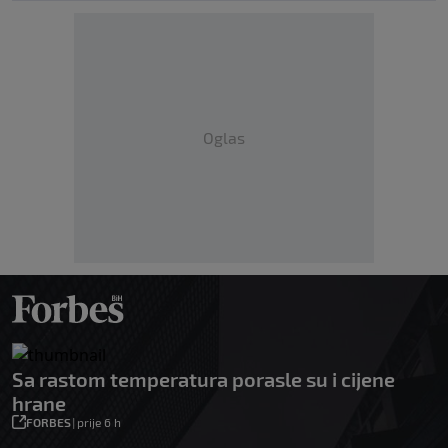
Oglas
Sa rastom temperatura porasle su i cijene
hrane
FORBES
|
prije 6 h