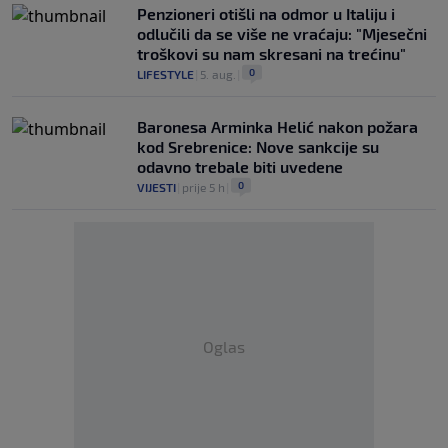
Penzioneri otišli na odmor u Italiju i
odlučili da se više ne vraćaju: "Mjesečni
troškovi su nam skresani na trećinu"
0
LIFESTYLE
|
5. aug.
|
Baronesa Arminka Helić nakon požara
kod Srebrenice: Nove sankcije su
odavno trebale biti uvedene
0
VIJESTI
|
prije 5 h
|
Oglas