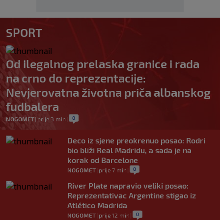
SPORT
Od ilegalnog prelaska granice i rada
na crno do reprezentacije:
Nevjerovatna životna priča albanskog
fudbalera
0
NOGOMET
|
prije 3 min
|
Deco iz sjene preokrenuo posao: Rodri
bio bliži Real Madridu, a sada je na
korak od Barcelone
0
NOGOMET
|
prije 7 min
|
River Plate napravio veliki posao:
Reprezentativac Argentine stigao iz
Atlético Madrida
0
NOGOMET
|
prije 12 min
|