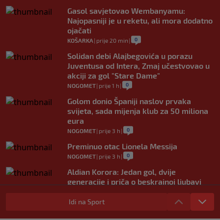
Gasol savjetovao Wembanyamu:
Najopasniji je u reketu, ali mora dodatno
ojačati
0
KOŠARKA
|
prije 20 min
|
Solidan debi Alajbegovića u porazu
Juventusa od Intera, Zmaj učestvovao u
akciji za gol "Stare Dame"
0
NOGOMET
|
prije 1 h
|
Golom donio Španiji naslov prvaka
svijeta, sada mijenja klub za 50 miliona
eura
0
NOGOMET
|
prije 3 h
|
Preminuo otac Lionela Messija
0
NOGOMET
|
prije 3 h
|
Aldian Korora: Jedan gol, dvije
generacije i priča o beskrajnoj ljubavi
prema Želji koja je obavezan smjer za
plavi voz
Idi na Sport
0
NOGOMET
|
prije 4 h
|