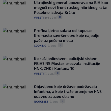
Ukrajinski general upozorava na BiH kao
mogući novi front ruskog hibridnog rata:
Posebno izdvaja Brčko
0
VIJESTI
|
prije 6 h
|
Prefina ljetna salata od kupusa:
Kremasto savršenstvo koje najbolje
paše uz pečeno meso
0
COOKING
|
7. aug.
|
Ko ruši jedinstveni policijski sistem
FBiH? NS Mostar prozvala institucije
HNK, ZHK i Kantona 10
0
VIJESTI
|
7. aug.
|
Objavljeno koje države podržavaju
Infantina, a koje traže promjene: HNS
odavno zauzeo stranu
0
NOGOMET
|
7. aug.
|