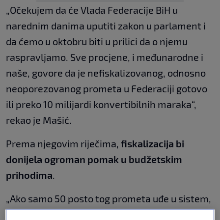
„Očekujem da će Vlada Federacije BiH u
narednim danima uputiti zakon u parlament i
da ćemo u oktobru biti u prilici da o njemu
raspravljamo. Sve procjene, i međunarodne i
naše, govore da je nefiskalizovanog, odnosno
neoporezovanog prometa u Federaciji gotovo
ili preko 10 milijardi konvertibilnih maraka“,
rekao je Mašić.
Prema njegovim riječima,
fiskalizacija bi
donijela ogroman pomak u budžetskim
prihodima
.
„Ako samo 50 posto tog prometa uđe u sistem,
to znači pet milijardi KM. Samo kroz PDV, koji