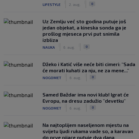
|
|
0
LIFESTYLE
2. aug.
Uz Zemlju već sto godina putuje još
jedan objekat, a kineska sonda ga je
prošlog mjeseca prvi put snimila
izbliza
|
|
0
NAUKA
6. aug.
Džeko i Katić više neće biti cimeri: "Sada
će morati kuhati za nju, ne za mene..."
|
|
0
NOGOMET
6. aug.
Samed Baždar ima novi klub! Igrat će
Evropu, na dresu zadužio "devetku"
|
|
0
NOGOMET
6. aug.
Na najtoplijem naseljenom mjestu na
svijetu ljudi rukama vade so, a karavan
do prve pijace putuje dva dana