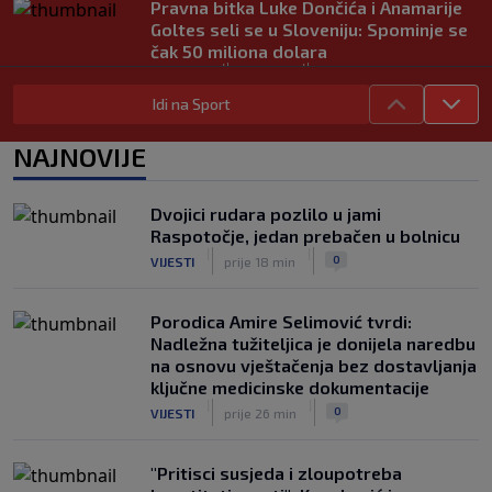
Pravna bitka Luke Dončića i Anamarije
Goltes seli se u Sloveniju: Spominje se
čak 50 miliona dolara
|
|
0
KOŠARKA
prije 4 h
Idi na Sport
Danas počinje nova sezona šampionata
BiH: Željezničar protiv novajlije na
NAJNOVIJE
Grbavici
|
|
0
NOGOMET
prije 4 h
Dvojici rudara pozlilo u jami
Infantino u jeku brojnih kritika, dobio
Raspotočje, jedan prebačen u bolnicu
javnu podršku jednog nogometnog
|
|
0
VIJESTI
prije 18 min
saveza, ali i jednu kritiku
|
|
0
NOGOMET
prije 4 h
Porodica Amire Selimović tvrdi:
Nadležna tužiteljica je donijela naredbu
na osnovu vještačenja bez dostavljanja
ključne medicinske dokumentacije
|
|
0
VIJESTI
prije 26 min
"Pritisci susjeda i zloupotreba