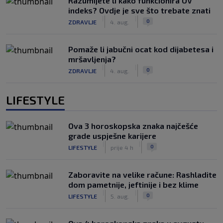
Razumijete li kako funkcionira UV
indeks? Ovdje je sve što trebate znati
|
|
0
ZDRAVLJE
4. aug.
Pomaže li jabučni ocat kod dijabetesa i
mršavljenja?
|
|
0
ZDRAVLJE
4. aug.
LIFESTYLE
Ova 3 horoskopska znaka najčešće
grade uspješne karijere
|
|
0
LIFESTYLE
prije 4 h
Zaboravite na velike račune: Rashladite
dom pametnije, jeftinije i bez klime
|
|
0
LIFESTYLE
5. aug.