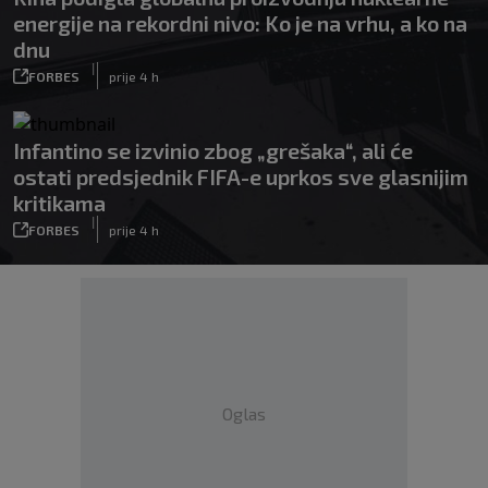
energije na rekordni nivo: Ko je na vrhu, a ko na
dnu
|
FORBES
prije 4 h
Infantino se izvinio zbog „grešaka“, ali će
ostati predsjednik FIFA-e uprkos sve glasnijim
kritikama
|
FORBES
prije 4 h
Oglas