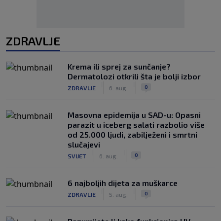
ZDRAVLJE
Krema ili sprej za sunčanje?
Dermatolozi otkrili šta je bolji izbor
|
|
0
ZDRAVLJE
6. aug.
Masovna epidemija u SAD-u: Opasni
parazit u iceberg salati razbolio više
od 25.000 ljudi, zabilježeni i smrtni
slučajevi
|
|
0
SVIJET
6. aug.
6 najboljih dijeta za muškarce
|
|
0
ZDRAVLJE
5. aug.