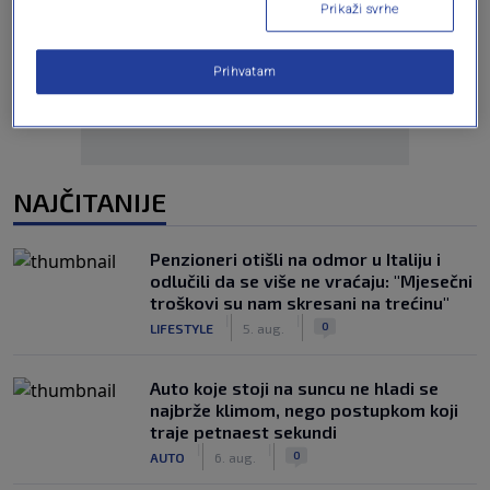
Prikaži svrhe
Oglas
Prihvatam
NAJČITANIJE
Penzioneri otišli na odmor u Italiju i
odlučili da se više ne vraćaju: "Mjesečni
troškovi su nam skresani na trećinu"
|
|
0
LIFESTYLE
5. aug.
Auto koje stoji na suncu ne hladi se
najbrže klimom, nego postupkom koji
traje petnaest sekundi
|
|
0
AUTO
6. aug.