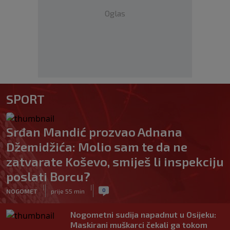
Oglas
SPORT
Srđan Mandić prozvao Adnana
Džemidžića: Molio sam te da ne
zatvarate Koševo, smiješ li inspekciju
poslati Borcu?
|
|
0
NOGOMET
prije 55 min
Nogometni sudija napadnut u Osijeku:
Maskirani muškarci čekali ga tokom