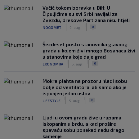
Vučić tokom boravka u BiH: U
Čipuljićima su svi Srbi navijali za
Zvezdu, dresove Partizana nisu htjeli
|
|
0
NOGOMET
6. aug.
Šezdeset posto stanovnika glavnog
grada u kojem živi mnogo Bosanaca živi
u stanovima koje daje grad
|
|
0
EKONOMIJA
5. aug.
Mokra plahta na prozoru hladi sobu
bolje od ventilatora, ali samo ako je
ispunjen jedan uslov
|
|
0
LIFESTYLE
5. aug.
Ljudi u ovom gradu žive u rupama
iskopanim u brdu, a kad prošire
spavaću sobu ponekad nađu drago
kamenje