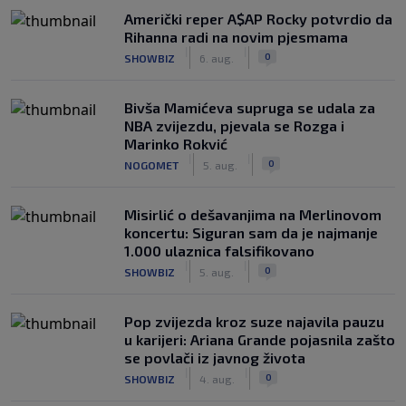
Američki reper A$AP Rocky potvrdio da
Rihanna radi na novim pjesmama
|
|
0
SHOWBIZ
6. aug.
Bivša Mamićeva supruga se udala za
NBA zvijezdu, pjevala se Rozga i
Marinko Rokvić
|
|
0
NOGOMET
5. aug.
Misirlić o dešavanjima na Merlinovom
koncertu: Siguran sam da je najmanje
1.000 ulaznica falsifikovano
|
|
0
SHOWBIZ
5. aug.
Pop zvijezda kroz suze najavila pauzu
u karijeri: Ariana Grande pojasnila zašto
se povlači iz javnog života
|
|
0
SHOWBIZ
4. aug.