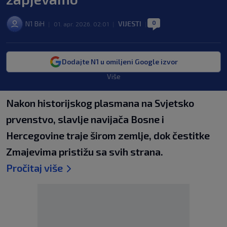
0
N1 BiH
VIJESTI
|
01. apr. 2026. 02:01
|
|
Dodajte N1 u omiljeni Google izvor
Više
Nakon historijskog plasmana na Svjetsko
prvenstvo, slavlje navijača Bosne i
Hercegovine traje širom zemlje, dok čestitke
Zmajevima pristižu sa svih strana.
Pročitaj više