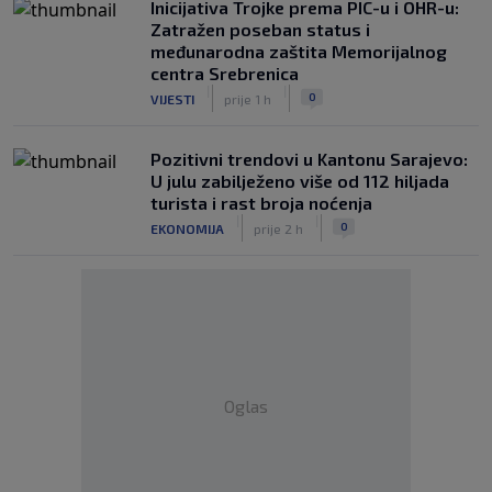
Inicijativa Trojke prema PIC-u i OHR-u:
Zatražen poseban status i
međunarodna zaštita Memorijalnog
centra Srebrenica
|
|
0
VIJESTI
prije 1 h
Pozitivni trendovi u Kantonu Sarajevo:
U julu zabilježeno više od 112 hiljada
turista i rast broja noćenja
|
|
0
EKONOMIJA
prije 2 h
Oglas