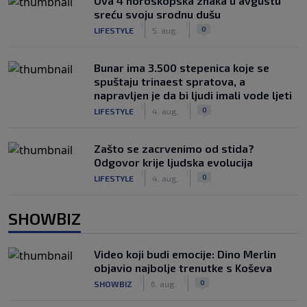
Ova 4 horoskopska znaka u avgustu
sreću svoju srodnu dušu
|
|
0
LIFESTYLE
5. aug.
Bunar imа 3.500 stepenica koje se
spuštaju trinaest spratova, a
napravljen je da bi ljudi imali vode ljeti
|
|
0
LIFESTYLE
4. aug.
Zašto se zacrvenimo od stida?
Odgovor krije ljudska evolucija
|
|
0
LIFESTYLE
4. aug.
SHOWBIZ
Video koji budi emocije: Dino Merlin
objavio najbolje trenutke s Koševa
|
|
0
SHOWBIZ
6. aug.