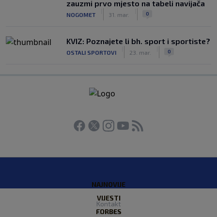
zauzmi prvo mjesto na tabeli navijača
|
|
0
NOGOMET
31. mar.
KVIZ: Poznajete li bh. sport i sportiste?
|
|
0
OSTALI SPORTOVI
23. mar.
NAJNOVIJE
VIJESTI
Kontakt
FORBES
O nama