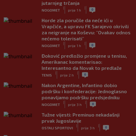
jutarnjeg trčanja
|
|
0
NOGOMET
prije 1 h
Horde zla poručile da neće ići u
Vrapčiće, a upravu FK Sarajevo okrivili
za neigranje na Koševu: "Ovakav odnos
nećemo tolerisati"
|
|
0
NOGOMET
prije 1 h
Đoković predložio promjene u tenisu,
Amerikanac komentarisao:
Interesantno da Novak to predlaže
|
|
0
TENIS
prije 2 h
Nakon Argentine, Infantino dobio
podršku i konfederacije: Jednoglasno
ponavljamo podršku predsjedniku
|
|
0
NOGOMET
prije 3 h
Tužne vijesti: Preminuo nekadašnji
prvak Jugoslavije
|
|
0
OSTALI SPORTOVI
prije 3 h