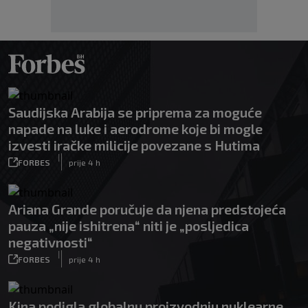
Saudijska Arabija se priprema za moguće
napade na luke i aerodrome koje bi mogle
izvesti iračke milicije povezane s Hutima
|
FORBES
prije 4 h
Ariana Grande poručuje da njena predstojeća
pauza „nije ishitrena“ niti je „posljedica
negativnosti“
|
FORBES
prije 4 h
Kina podigla globalnu proizvodnju nuklearne