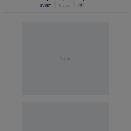
|
|
0
SVIJET
5. aug.
Oglas