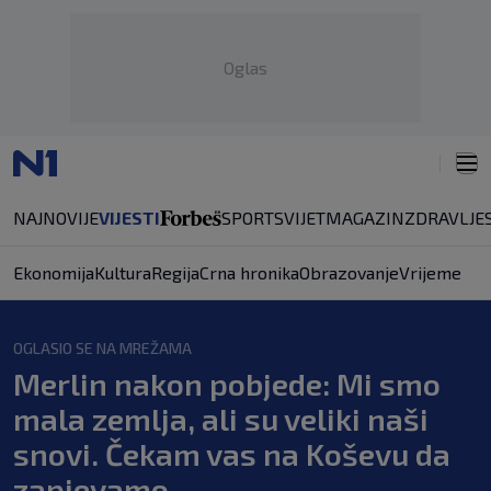
Oglas
NAJNOVIJE
VIJESTI
SPORT
SVIJET
MAGAZIN
ZDRAVLJE
Ekonomija
Kultura
Regija
Crna hronika
Obrazovanje
Vrijeme
OGLASIO SE NA MREŽAMA
Merlin nakon pobjede: Mi smo
mala zemlja, ali su veliki naši
snovi. Čekam vas na Koševu da
zapjevamo