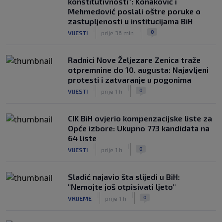
konstitutivnosti": Konaković i
Mehmedović poslali oštre poruke o
zastupljenosti u institucijama BiH
|
|
0
VIJESTI
prije 36 min
Radnici Nove Željezare Zenica traže
otpremnine do 10. augusta: Najavljeni
protesti i zatvaranje u pogonima
|
|
0
VIJESTI
prije 1 h
CIK BiH ovjerio kompenzacijske liste za
Opće izbore: Ukupno 773 kandidata na
64 liste
|
|
0
VIJESTI
prije 1 h
Sladić najavio šta slijedi u BiH:
"Nemojte još otpisivati ljeto"
|
|
0
VRIJEME
prije 1 h