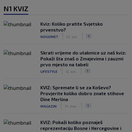
N1 KVIZ
Kviz: Koliko pratite Svjetsko
prvenstvo?
|
|
1
NOGOMET
22. jun.
Skrati vrijeme do utakmice uz naš kviz:
Pokaži šta znaš o Zmajevima i zauzmi
prvo mjesto na tabeli
|
|
1
LIFESTYLE
12. jun.
KVIZ: Spremate li se za Koševo?
Provjerite koliko dobro znate stihove
Dine Merlina
|
|
1
MAGAZIN
31. mar.
KVIZ: Pokaži koliko poznaješ
reprezentaciju Bosne i Hercegovine i