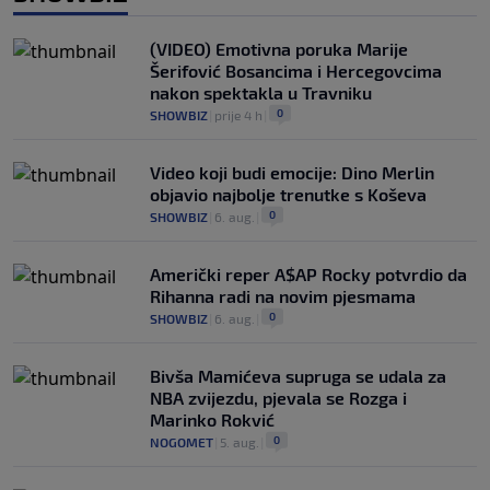
(VIDEO) Emotivna poruka Marije
Šerifović Bosancima i Hercegovcima
nakon spektakla u Travniku
0
SHOWBIZ
|
prije 4 h
|
Video koji budi emocije: Dino Merlin
objavio najbolje trenutke s Koševa
0
SHOWBIZ
|
6. aug.
|
Američki reper A$AP Rocky potvrdio da
Rihanna radi na novim pjesmama
0
SHOWBIZ
|
6. aug.
|
Bivša Mamićeva supruga se udala za
NBA zvijezdu, pjevala se Rozga i
Marinko Rokvić
0
NOGOMET
|
5. aug.
|