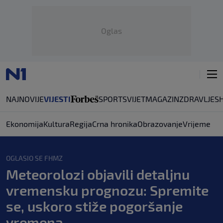
Oglas
NAJNOVIJE
VIJESTI
SPORT
SVIJET
MAGAZIN
ZDRAVLJE
S
Ekonomija
Kultura
Regija
Crna hronika
Obrazovanje
Vrijeme
OGLASIO SE FHMZ
Meteorolozi objavili detaljnu
vremensku prognozu: Spremite
se, uskoro stiže pogoršanje
vremena