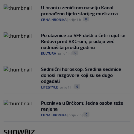
U brani u zeničkom naselju Kanal
pronađeno tijelo starijeg muškarca
0
CRNA HRONIKA
|
prije 1 h
|
Po ulaznice za SFF došli u četiri ujutro:
Redovi pred BKC-om, prodaja već
nadmašila prošlu godinu
0
KULTURA
|
prije 1 h
|
Sedmični horoskop: Sredina sedmice
donosi razgovore koji su se dugo
odgađali
0
LIFESTYLE
|
prije 1 h
|
Pucnjava u Brčkom: Jedna osoba teže
ranjena
0
CRNA HRONIKA
|
prije 2 h
|
SHOWBIZ