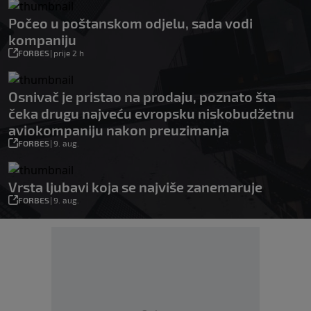
Počeo u poštanskom odjelu, sada vodi
kompaniju
FORBES
|
prije 2 h
Osnivač je pristao na prodaju, poznato šta
čeka drugu najveću evropsku niskobudžetnu
aviokompaniju nakon preuzimanja
FORBES
|
9. aug.
Vrsta ljubavi koja se najviše zanemaruje
FORBES
|
9. aug.