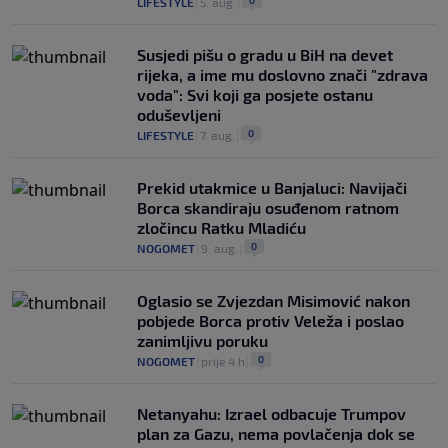
0
LIFESTYLE
|
5. aug.
|
Susjedi pišu o gradu u BiH na devet
rijeka, a ime mu doslovno znači "zdrava
voda": Svi koji ga posjete ostanu
oduševljeni
0
LIFESTYLE
|
7. aug.
|
Prekid utakmice u Banjaluci: Navijači
Borca skandiraju osuđenom ratnom
zločincu Ratku Mladiću
0
NOGOMET
|
9. aug.
|
Oglasio se Zvjezdan Misimović nakon
pobjede Borca protiv Veleža i poslao
zanimljivu poruku
0
NOGOMET
|
prije 4 h
|
Netanyahu: Izrael odbacuje Trumpov
plan za Gazu, nema povlačenja dok se