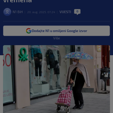
0
N1 BiH
VIJESTI
|
20. aug. 2025. 07:24
|
|
Dodajte N1 u omiljeni Google izvor
Više