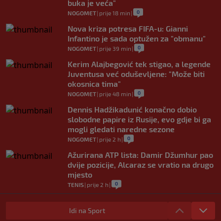
buka je veća"
0
NOGOMET
|
prije 18 min
|
Nova kriza potresa FIFA-u: Gianni
Infantino je sada optužen za "obmanu"
0
NOGOMET
|
prije 39 min
|
Kerim Alajbegović tek stigao, a legende
Juventusa već oduševljene: "Može biti
okosnica tima"
0
NOGOMET
|
prije 48 min
|
Dennis Hadžikadunić konačno dobio
slobodne papire iz Rusije, evo gdje bi ga
mogli gledati naredne sezone
0
NOGOMET
|
prije 2 h
|
Ažurirana ATP lista: Damir Džumhur pao
dvije pozicije, Alcaraz se vratio na drugo
mjesto
0
TENIS
|
prije 2 h
|
Za Sarajevo odigrao samo devet minuta,
sada briljira i najbolji je strijelac lige
Idi na Sport
(VIDEO)