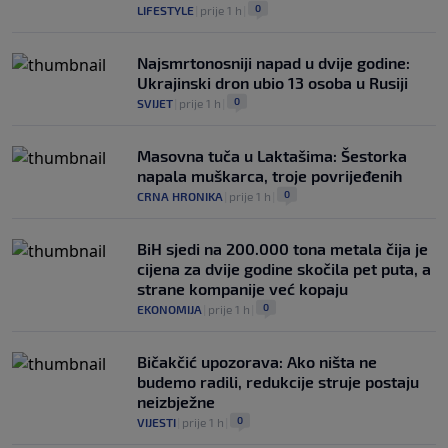
0
LIFESTYLE
|
prije 1 h
|
Najsmrtonosniji napad u dvije godine:
Ukrajinski dron ubio 13 osoba u Rusiji
0
SVIJET
|
prije 1 h
|
Masovna tuča u Laktašima: Šestorka
napala muškarca, troje povrijeđenih
0
CRNA HRONIKA
|
prije 1 h
|
BiH sjedi na 200.000 tona metala čija je
cijena za dvije godine skočila pet puta, a
strane kompanije već kopaju
0
EKONOMIJA
|
prije 1 h
|
Bičakčić upozorava: Ako ništa ne
budemo radili, redukcije struje postaju
neizbježne
0
VIJESTI
|
prije 1 h
|