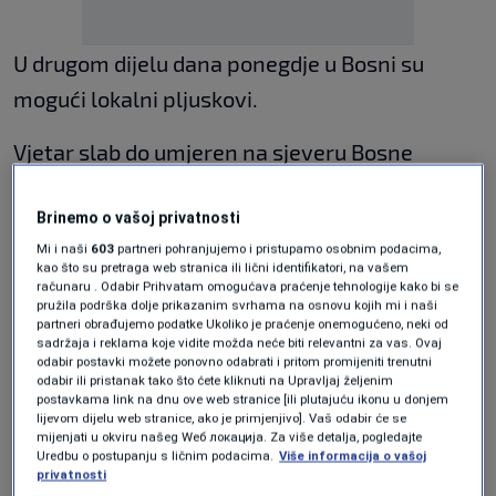
U drugom dijelu dana ponegdje u Bosni su
mogući lokalni pljuskovi.
Vjetar slab do umjeren na sjeveru Bosne
sjeverni i sjeveroistočni, a u ostatku države
Brinemo o vašoj privatnosti
zapadni i jugozapadni. Jutarnja temperatura
Mi i naši
603
partneri pohranjujemo i pristupamo osobnim podacima,
zraka od 12 do 18, na jugu do 22, a dnevna od 28
kao što su pretraga web stranica ili lični identifikatori, na vašem
računaru . Odabir Prihvatam omogućava praćenje tehnologije kako bi se
do 34 stepena Celzijusa.
pružila podrška dolje prikazanim svrhama na osnovu kojih mi i naši
partneri obrađujemo podatke Ukoliko je praćenje onemogućeno, neki od
U četvrtak, 21. augusta, vladat će umjereno do
sadržaja i reklama koje vidite možda neće biti relevantni za vas. Ovaj
odabir postavki možete ponovno odabrati i pritom promijeniti trenutni
pretežno oblačno vrijeme. Poslijepodne kiša i
odabir ili pristanak tako što ćete kliknuti na Upravljaj željenim
postavkama link na dnu ove web stranice [ili plutajuću ikonu u donjem
pljuskovi sa grmljavinom na zapadu i
lijevom dijelu web stranice, ako je primjenjivo]. Vaš odabir će se
mijenjati u okviru našeg Wеб локација. Za više detalja, pogledajte
sjeverozapadu, a krajem dana ili tokom noći u
Uredbu o postupanju s ličnim podacima.
Više informacija o vašoj
privatnosti
većini područja.