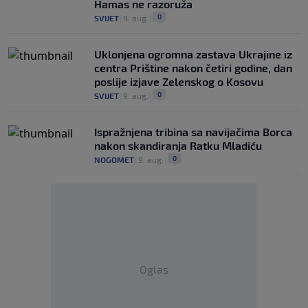
Hamas ne razoruža
0
SVIJET
|
9. aug.
|
Uklonjena ogromna zastava Ukrajine iz
centra Prištine nakon četiri godine, dan
poslije izjave Zelenskog o Kosovu
0
SVIJET
|
9. aug.
|
Ispražnjena tribina sa navijačima Borca
nakon skandiranja Ratku Mladiću
0
NOGOMET
|
9. aug.
|
Oglas