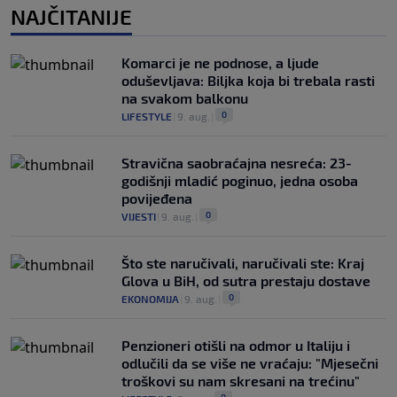
NAJČITANIJE
Komarci je ne podnose, a ljude
oduševljava: Biljka koja bi trebala rasti
na svakom balkonu
0
LIFESTYLE
|
9. aug.
|
Stravična saobraćajna nesreća: 23-
godišnji mladić poginuo, jedna osoba
povijeđena
0
VIJESTI
|
9. aug.
|
Što ste naručivali, naručivali ste: Kraj
Glova u BiH, od sutra prestaju dostave
0
EKONOMIJA
|
9. aug.
|
Penzioneri otišli na odmor u Italiju i
odlučili da se više ne vraćaju: "Mjesečni
troškovi su nam skresani na trećinu"