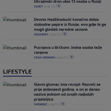
Ukrajinski dron ubio 13 osoba u Rusiji
0
SVIJET
|
prije 1 h
|
Dennis Hadžikadunić konačno dobio
slobodne papire iz Rusije, evo gdje bi ga
mogli gledati naredne sezone
0
NOGOMET
|
prije 2 h
|
Pucnjava u Brčkom: Jedna osoba teže
ranjena
0
CRNA HRONIKA
|
prije 2 h
|
LIFESTYLE
Slavni glumac ima recept: Razveli se
prije jedanaest godina, a on je danas
naziva jednom od svojih najboljih
prijateljica
0
SHOWBIZ
|
prije 1 h
|