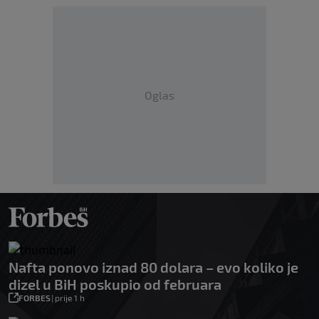
Oglas
Nafta ponovo iznad 80 dolara – evo koliko je
dizel u BiH poskupio od februara
FORBES
|
prije 1 h