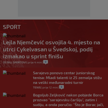
SPORT
Lejla Njemčević osvojila 4. mjesto na
utrci Cykelvasan u Švedskoj, podij
izmakao u sprint finišu
0
OSTALI SPORTOVI
|
prije 4 min
|
Sarajevo ponovo centar juniorskog
tenisa: Mladi talenti iz 25 zemalja stižu
na veliki međunarodni turnir
0
TENIS
|
prije 12 min
|
Bogoljub Zeljković nakon pobjede Borca
prozvao "sarajevsku čaršiju", zatim i
sudiju, a onda poručio: "Što je Borac jači,