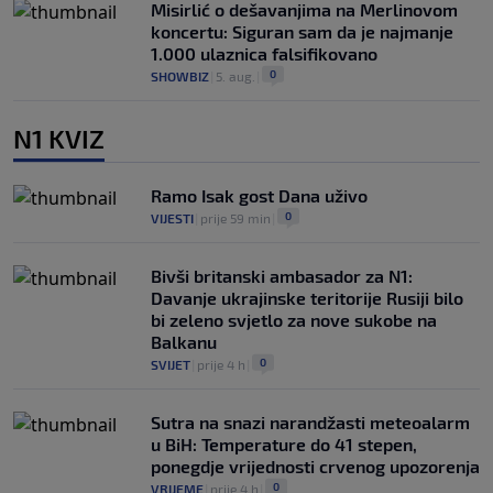
Misirlić o dešavanjima na Merlinovom
koncertu: Siguran sam da je najmanje
1.000 ulaznica falsifikovano
0
SHOWBIZ
|
5. aug.
|
N1 KVIZ
Ramo Isak gost Dana uživo
0
VIJESTI
|
prije 59 min
|
Bivši britanski ambasador za N1:
Davanje ukrajinske teritorije Rusiji bilo
bi zeleno svjetlo za nove sukobe na
Balkanu
0
SVIJET
|
prije 4 h
|
Sutra na snazi narandžasti meteoalarm
u BiH: Temperature do 41 stepen,
ponegdje vrijednosti crvenog upozorenja
0
VRIJEME
|
prije 4 h
|