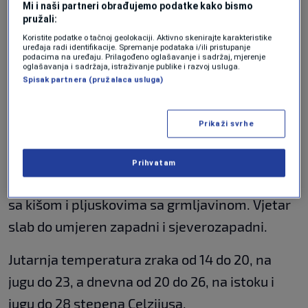
Mi i naši partneri obrađujemo podatke kako bismo
pružali:
Obilnije padavine u Hercegovini i na
Koristite podatke o tačnoj geolokaciji. Aktivno skenirajte karakteristike
jugozapadu Bosne. Vjetar umjeren, povremeno
uređaja radi identifikacije. Spremanje podataka i/ili pristupanje
podacima na uređaju. Prilagođeno oglašavanje i sadržaj, mjerenje
oglašavanja i sadržaja, istraživanje publike i razvoj usluga.
sa jakim udarima, južni i jugozapadni.
Spisak partnera (pružalaca usluga)
Jutarnja temperatura zraka od 14 do 20, na
Prikaži svrhe
jugu do 23, a dnevna od 26 do 32, na
sjeveroistoku Bosne do 34 stepena.
Prihvatam
U petak, 22. augusta, pretežno oblačno vrijeme
sa kišom i pljuskovima sa grmljavinom. Vjetar
slab do umjeren zapadni i sjeverozapadni.
Jutarnja temperatura zraka od 14 do 20, na
jugu do 23, a dnevna od 20 do 26, na istoku i
jugu do 28 stepena Celzijusa.