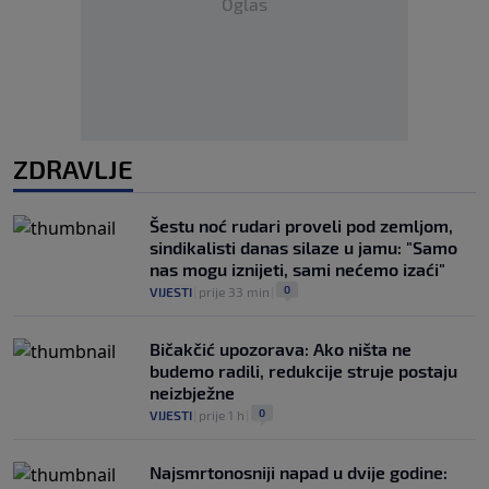
Oglas
ZDRAVLJE
Šestu noć rudari proveli pod zemljom,
sindikalisti danas silaze u jamu: "Samo
nas mogu iznijeti, sami nećemo izaći"
0
VIJESTI
|
prije 33 min
|
Bičakčić upozorava: Ako ništa ne
budemo radili, redukcije struje postaju
neizbježne
0
VIJESTI
|
prije 1 h
|
Najsmrtonosniji napad u dvije godine: