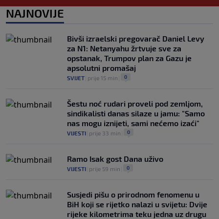
0
NOGOMET
|
prije 3 h
|
NAJNOVIJE
Danas počinje Evropsko prvenstvo u
atletici: Mesud Pezer jedini predstavnik
Bivši izraelski pregovarač Daniel Levy
Bosne i Hercegovine
za N1: Netanyahu žrtvuje sve za
0
OSTALI SPORTOVI
|
prije 3 h
|
opstanak, Trumpov plan za Gazu je
apsolutni promašaj
0
SVIJET
|
prije 15 min
|
Šestu noć rudari proveli pod zemljom,
sindikalisti danas silaze u jamu: "Samo
nas mogu iznijeti, sami nećemo izaći"
0
VIJESTI
|
prije 33 min
|
Ramo Isak gost Dana uživo
0
VIJESTI
|
prije 59 min
|
Susjedi pišu o prirodnom fenomenu u
BiH koji se rijetko nalazi u svijetu: Dvije
rijeke kilometrima teku jedna uz drugu