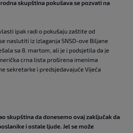
arodna skupština pokušava se pozvati na
asti ipak radi o pokušaju zaštite od
e naslutiti iz izlaganja SNSD-ove Biljane
šala sa 8. martom, ali je i podsjetila da je
erička crna lista proširena imenima
e sekretarke i predsjedavajuće Vijeća
 kao skupština da donesemo ovaj zaključak da
oslanike i ostale ljude. Jel se može