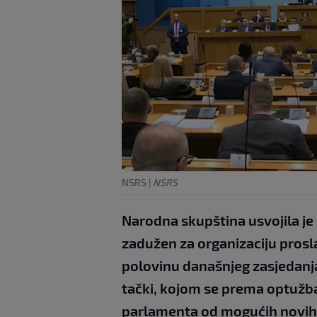
NSRS
|
NSRS
Narodna skupština usvojila je
zadužen za organizaciju prosl
polovinu današnjeg zasjedanja 
tački, kojom se prema optužbam
parlamenta od mogućih novih s