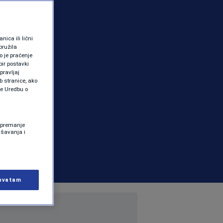
ica ili lični
pružila
 je praćenje
ir postavki
pravljaj
b stranice, ako
te Uredbu o
 Spremanje
ašavanja i
hvatam