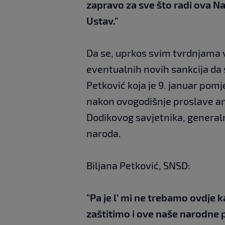
zapravo za sve što radi ova N
Ustav."
Da se, uprkos svim tvrdnjama vl
eventualnih novih sankcija da s
Petković koja je 9. januar pomje
nakon ovogodišnje proslave am
Dodikovog savjetnika, generaln
naroda.
Biljana Petković, SNSD:
"Pa je l’ mi ne trebamo ovdje
zaštitimo i ove naše narodne p