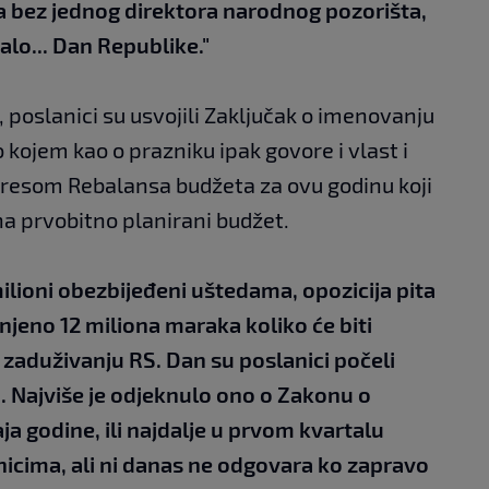
a bez jednog direktora narodnog pozorišta,
alo... Dan Republike."
poslanici su usvojili Zaključak o imenovanju
 kojem kao o prazniku ipak govore i vlast i
etresom Rebalansa budžeta za ovu godinu koji
na prvobitno planirani budžet.
milioni obezbijeđeni uštedama, opozicija pita
enjeno 12 miliona maraka koliko će biti
 zaduživanju RS. Dan su poslanici počeli
 Najviše je odjeknulo ono o Zakonu o
ja godine, ili najdalje u prvom kvartalu
nicima, ali ni danas ne odgovara ko zapravo