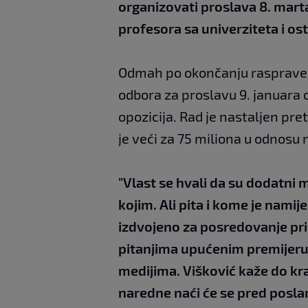
organizovati proslava 8. mart
profesora sa univerziteta i ost
Odmah po okončanju rasprave, 
odbora za proslavu 9. januara o
opozicija. Rad je nastaljen pr
je veći za 75 miliona u odnosu 
"Vlast se hvali da su dodatni 
kojim. Ali pita i kome je namij
izdvojeno za posredovanje pri
pitanjima upućenim premijeru.
medijima. Višković kaže do kra
naredne naći će se pred posla