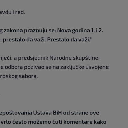
vdu i red:
og zakona praznuju se: Nova godina 1. i 2.
 prestalo da važi. Prestalo da važi."
iječi, a predsjednik Narodne skupštine,
je odbora pozivao se na zaključke usvojene
srpskog sabora.
:
nepoštovanja Ustava BiH od strane ove
 vrlo često možemo čuti komentare kako