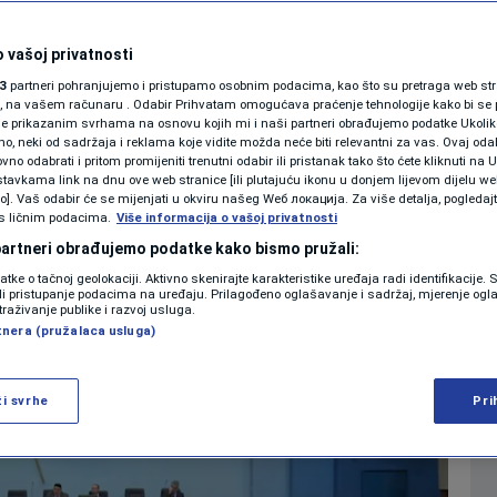
predvodi odbor za
SHOWBIZ
KOLUMNE
 vašoj privatnosti
erze i političke
3
partneri pohranjujemo i pristupamo osobnim podacima, kao što su pretraga web stran
ori, na vašem računaru . Odabir Prihvatam omogućava praćenje tehnologije kako bi se 
je prikazanim svrhama na osnovu kojih mi i naši partneri obrađujemo podatke Ukoliko
 neki od sadržaja i reklama koje vidite možda neće biti relevantni za vas. Ovaj odab
PODCAST
no odabrati i pritom promijeniti trenutni odabir ili pristanak tako što ćete kliknuti na U
tavkama link na dnu ove web stranice [ili plutajuću ikonu u donjem lijevom dijelu we
0
 2024. 20:29
VIJESTI
komentara
|
|
N1 SPECIJAL
vo]. Vaš odabir će se mijenjati u okviru našeg Wеб локација. Za više detalja, pogledaj
s ličnim podacima.
Više informacija o vašoj privatnosti
FENOMENI
 partneri obrađujemo podatke kako bismo pružali:
Više
datke o tačnoj geolokaciji. Aktivno skenirajte karakteristike uređaja radi identifikacije.
NEISTRAŽENO
ili pristupanje podacima na uređaju. Prilagođeno oglašavanje i sadržaj, mjerenje ogl
traživanje publike i razvoj usluga.
tnera (pružalaca usluga)
VIRALNO
FOTO
ži svrhe
Pri
PROMO
VIDEO