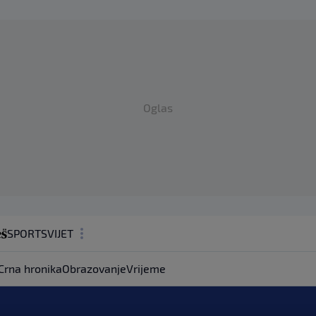
Oglas
SPORT
SVIJET
MAGAZIN
Crna hronika
Obrazovanje
Vrijeme
ZDRAVLJE