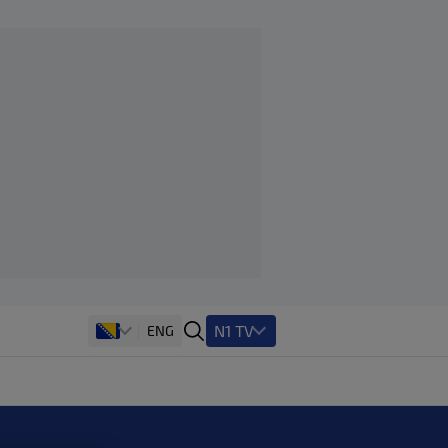
N1 TV
ENG