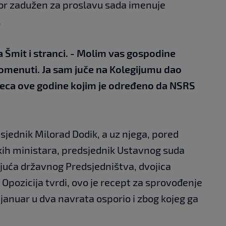
or zadužen za proslavu sada imenuje
.
ka Šmit i stranci. - Molim vas gospodine
omenuti. Ja sam juče na Kolegijumu dao
seca ove godine kojim je određeno da NSRS
edsjednik Milorad Dodik, a uz njega, pored
tskih ministara, predsjednik Ustavnog suda
juća državnog Predsjedništva, dvojica
 Opozicija tvrdi, ovo je recept za sprovođenje
 januar u dva navrata osporio i zbog kojeg ga