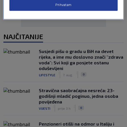
Prihvatam
NAJČITANIJE
Susjedi pišu o gradu u BiH na devet
rijeka, a ime mu doslovno znači "zdrava
voda": Svi koji ga posjete ostanu
oduševljeni
|
|
0
LIFESTYLE
7. aug.
Stravična saobraćajna nesreća: 23-
godišnji mladić poginuo, jedna osoba
povijeđena
|
|
0
VIJESTI
prije 3 h
Penzioneri otišli na odmor u Italiju i