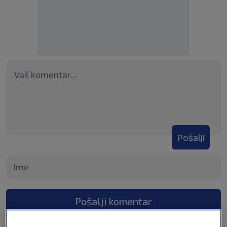
Pošalji
Pošalji komentar