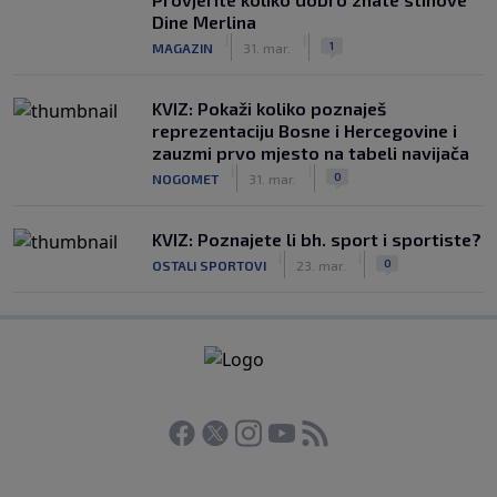
Dine Merlina
|
|
1
MAGAZIN
31. mar.
KVIZ: Pokaži koliko poznaješ
reprezentaciju Bosne i Hercegovine i
zauzmi prvo mjesto na tabeli navijača
|
|
0
NOGOMET
31. mar.
KVIZ: Poznajete li bh. sport i sportiste?
|
|
0
OSTALI SPORTOVI
23. mar.