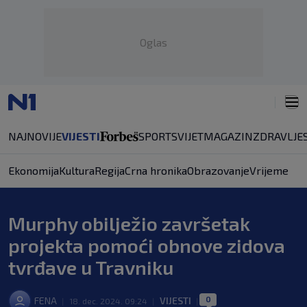
Oglas
NAJNOVIJE
VIJESTI
SPORT
SVIJET
MAGAZIN
ZDRAVLJE
Ekonomija
Kultura
Regija
Crna hronika
Obrazovanje
Vrijeme
Murphy obilježio završetak
projekta pomoći obnove zidova
tvrđave u Travniku
0
FENA
VIJESTI
|
18. dec. 2024. 09:24
|
|