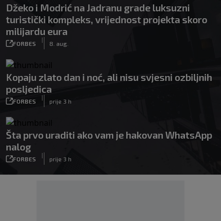
Džeko i Modrić na Jadranu grade luksuzni
turistički kompleks, vrijednost projekta skoro
milijardu eura
|
FORBES
8. aug.
Kopaju zlato dan i noć, ali nisu svjesni ozbiljnih
posljedica
|
FORBES
prije 3 h
Šta prvo uraditi ako vam je hakovan WhatsApp
nalog
|
FORBES
prije 3 h