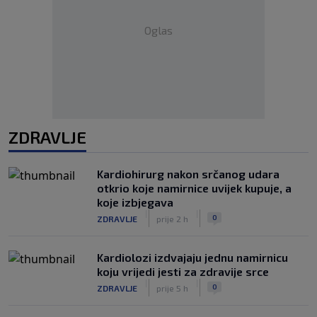
Oglas
ZDRAVLJE
Kardiohirurg nakon srčanog udara
otkrio koje namirnice uvijek kupuje, a
koje izbjegava
|
|
0
ZDRAVLJE
prije 2 h
Kardiolozi izdvajaju jednu namirnicu
koju vrijedi jesti za zdravije srce
|
|
0
ZDRAVLJE
prije 5 h