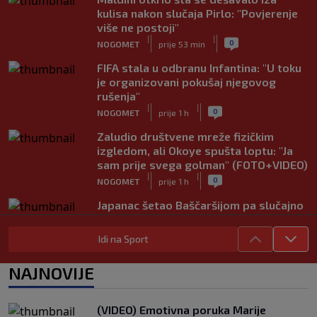
kulisa nakon slučaja Pirlo: "Povjerenje
više ne postoji"
|
|
0
NOGOMET
prije 53 min
FIFA stala u odbranu Infantina: "U toku
je organizovani pokušaj njegovog
rušenja"
|
|
0
NOGOMET
prije 1 h
Zaludio društvene mreže fizičkim
izgledom, ali Okoye spušta loptu: "Ja
sam prije svega golman" (FOTO+VIDEO)
|
|
0
NOGOMET
prije 1 h
Japanac šetao Baščaršijom pa slučajno
sreo legendu Galatasaraya: Nije znao
ko je čovjek ispred njega
Idi na Sport
|
|
0
VIRALNO
prije 1 h
NAJNOVIJE
Modrić bi mogao dobiti neočekivanu
ulogu u Milanu: Gazzetta nagovijestila
veliki potez
(VIDEO) Emotivna poruka Marije
|
|
0