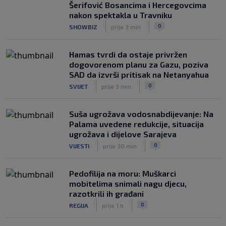
NOGOMET
prije 6 h
Šerifović Bosancima i Hercegovcima
nakon spektakla u Travniku
"Peković je imao 140 kila, nisam mogao
|
|
0
SHOWBIZ
prije 3 min
to da ga pitam": Luda priča NBA
zvijezde, htio je samo jednu stvar
|
|
0
KOŠARKA
prije 6 h
Hamas tvrdi da ostaje privržen
dogovorenom planu za Gazu, poziva
SAD da izvrši pritisak na Netanyahua
|
|
0
SVIJET
prije 3 min
Suša ugrožava vodosnabdijevanje: Na
Palama uvedene redukcije, situacija
ugrožava i dijelove Sarajeva
|
|
0
VIJESTI
prije 30 min
Pedofilija na moru: Muškarci
mobitelima snimali nagu djecu,
razotkrili ih građani
|
|
0
REGIJA
prije 1 h