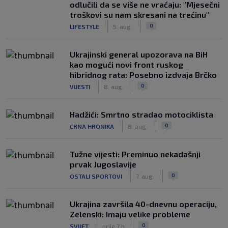
odlučili da se više ne vraćaju: "Mjesečni
troškovi su nam skresani na trećinu"
|
|
0
LIFESTYLE
5. aug.
Ukrajinski general upozorava na BiH
kao mogući novi front ruskog
hibridnog rata: Posebno izdvaja Brčko
|
|
0
VIJESTI
8. aug.
Hadžići: Smrtno stradao motociklista
|
|
0
CRNA HRONIKA
8. aug.
Tužne vijesti: Preminuo nekadašnji
prvak Jugoslavije
|
|
0
OSTALI SPORTOVI
7. aug.
Ukrajina završila 40-dnevnu operaciju,
Zelenski: Imaju velike probleme
|
|
0
SVIJET
prije 7 h