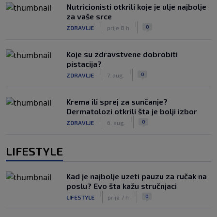
Nutricionisti otkrili koje je ulje najbolje
za vaše srce
|
|
0
ZDRAVLJE
prije 8 h
Koje su zdravstvene dobrobiti
pistacija?
|
|
0
ZDRAVLJE
7. aug.
Krema ili sprej za sunčanje?
Dermatolozi otkrili šta je bolji izbor
|
|
0
ZDRAVLJE
6. aug.
LIFESTYLE
Kad je najbolje uzeti pauzu za ručak na
poslu? Evo šta kažu stručnjaci
|
|
0
LIFESTYLE
prije 7 h