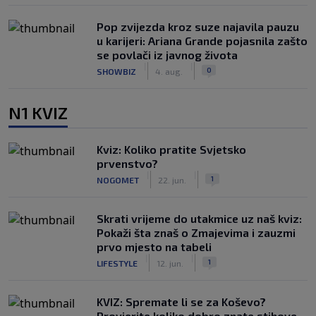
Pop zvijezda kroz suze najavila pauzu
u karijeri: Ariana Grande pojasnila zašto
se povlači iz javnog života
|
|
0
SHOWBIZ
4. aug.
N1 KVIZ
Kviz: Koliko pratite Svjetsko
prvenstvo?
|
|
1
NOGOMET
22. jun.
Skrati vrijeme do utakmice uz naš kviz:
Pokaži šta znaš o Zmajevima i zauzmi
prvo mjesto na tabeli
|
|
1
LIFESTYLE
12. jun.
KVIZ: Spremate li se za Koševo?
Provjerite koliko dobro znate stihove