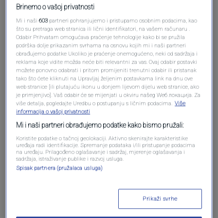
Brinemo o vašoj privatnosti
Mi i naši
603
partneri pohranjujemo i pristupamo osobnim podacima, kao
što su pretraga web stranica ili lični identifikatori, na vašem računaru .
Odabir Prihvatam omogućava praćenje tehnologije kako bi se pružila
podrška dolje prikazanim svrhama na osnovu kojih mi i naši partneri
obrađujemo podatke Ukoliko je praćenje onemogućeno, neki od sadržaja i
reklama koje vidite možda neće biti relevantni za vas. Ovaj odabir postavki
možete ponovno odabrati i pritom promijeniti trenutni odabir ili pristanak
tako što ćete kliknuti na Upravljaj željenim postavkama link na dnu ove
Oglas
web stranice [ili plutajuću ikonu u donjem lijevom dijelu web stranice, ako
je primjenjivo]. Vaš odabir će se mijenjati u okviru našeg Wеб локација. Za
više detalja, pogledajte Uredbu o postupanju s ličnim podacima.
Više
informacija o vašoj privatnosti
Mi i naši partneri obrađujemo podatke kako bismo pružali:
Koristite podatke o tačnoj geolokaciji. Aktivno skenirajte karakteristike
uređaja radi identifikacije. Spremanje podataka i/ili pristupanje podacima
na uređaju. Prilagođeno oglašavanje i sadržaj, mjerenje oglašavanja i
sadržaja, istraživanje publike i razvoj usluga.
Spisak partnera (pružalaca usluga)
Prikaži svrhe
Oglas