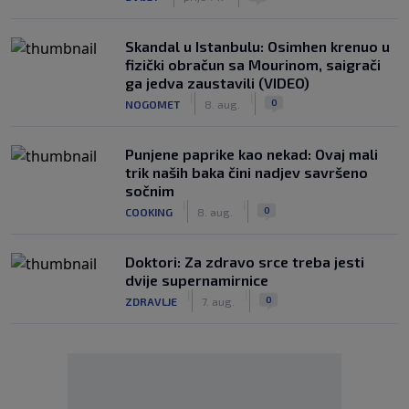
Skandal u Istanbulu: Osimhen krenuo u
fizički obračun sa Mourinom, saigrači
ga jedva zaustavili (VIDEO)
|
|
0
NOGOMET
8. aug.
Punjene paprike kao nekad: Ovaj mali
trik naših baka čini nadjev savršeno
sočnim
|
|
0
COOKING
8. aug.
Doktori: Za zdravo srce treba jesti
dvije supernamirnice
|
|
0
ZDRAVLJE
7. aug.