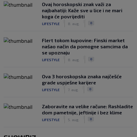
Ovaj horoskopski znak važi za
najbahatiji: Kaže sve u lice i ne mari
koga će povrijediti
|
|
0
LIFESTYLE
8. aug.
Flert tokom kupovine: Finski market
našao način da pomogne samcima da
se upoznaju
|
|
0
LIFESTYLE
8. aug.
Ova 3 horoskopska znaka najčešće
grade uspješne karijere
|
|
0
LIFESTYLE
7. aug.
Zaboravite na velike račune: Rashladite
dom pametnije, jeftinije i bez klime
|
|
0
LIFESTYLE
5. aug.