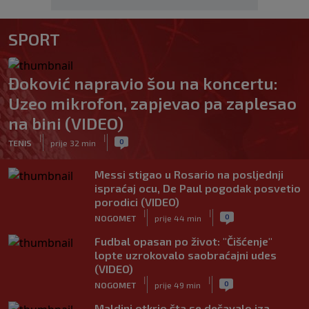
SPORT
Đoković napravio šou na koncertu:
Uzeo mikrofon, zapjevao pa zaplesao
na bini (VIDEO)
|
|
0
TENIS
prije 32 min
Messi stigao u Rosario na posljednji
ispraćaj ocu, De Paul pogodak posvetio
porodici (VIDEO)
|
|
0
NOGOMET
prije 44 min
Fudbal opasan po život: "Čišćenje"
lopte uzrokovalo saobraćajni udes
(VIDEO)
|
|
0
NOGOMET
prije 49 min
Maldini otkrio šta se dešavalo iza