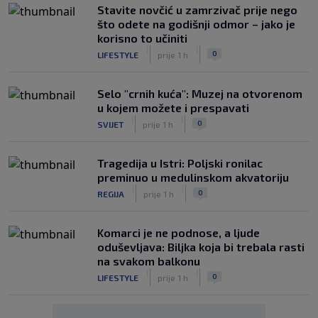
Stavite novčić u zamrzivač prije nego
što odete na godišnji odmor – jako je
korisno to učiniti
|
|
0
LIFESTYLE
prije 1 h
Selo "crnih kuća": Muzej na otvorenom
u kojem možete i prespavati
|
|
0
SVIJET
prije 1 h
Tragedija u Istri: Poljski ronilac
preminuo u medulinskom akvatoriju
|
|
0
REGIJA
prije 1 h
Komarci je ne podnose, a ljude
oduševljava: Biljka koja bi trebala rasti
na svakom balkonu
|
|
0
LIFESTYLE
prije 1 h