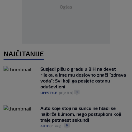
Oglas
NAJČITANIJE
Susjedi pišu o gradu u BiH na devet
rijeka, a ime mu doslovno znači "zdrava
voda": Svi koji ga posjete ostanu
oduševljeni
0
LIFESTYLE
|
prije 8 h
|
Auto koje stoji na suncu ne hladi se
najbrže klimom, nego postupkom koji
traje petnaest sekundi
0
AUTO
|
6. aug.
|