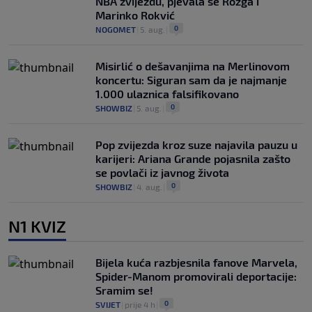
NBA zvijezdu, pjevala se Rozga i
Marinko Rokvić
0
NOGOMET
|
5. aug.
|
Misirlić o dešavanjima na Merlinovom
koncertu: Siguran sam da je najmanje
1.000 ulaznica falsifikovano
0
SHOWBIZ
|
5. aug.
|
Pop zvijezda kroz suze najavila pauzu u
karijeri: Ariana Grande pojasnila zašto
se povlači iz javnog života
0
SHOWBIZ
|
4. aug.
|
N1 KVIZ
Bijela kuća razbjesnila fanove Marvela,
Spider-Manom promovirali deportacije:
Sramim se!
0
SVIJET
|
prije 4 h
|