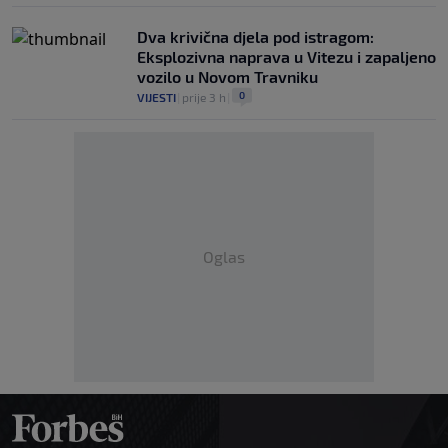
Dva krivična djela pod istragom:
Eksplozivna naprava u Vitezu i zapaljeno
vozilo u Novom Travniku
0
VIJESTI
|
prije 3 h
|
Oglas