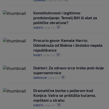
COOKING
|
prije 55 min
|
Konstitutivnost i legitimno
predstavljanje: Temelj BiH ili alat za
političke obračune?
0
VIJESTI
|
prije 1 h
|
Procurio govor Kamale Harris:
Odmaknula od Bidena i žestoko napala
republikance
0
SVIJET
|
prije 2 h
|
Doktori: Za zdravo srce treba jesti dvije
supernamirnice
0
ZDRAVLJE
|
prije 2 h
|
Dramatična borba s požarom kod
Konjica: Vatra se približila kućama,
mještani u strahu
0
VIJESTI
|
prije 3 h
|