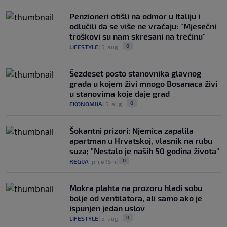
Penzioneri otišli na odmor u Italiju i
odlučili da se više ne vraćaju: "Mjesečni
troškovi su nam skresani na trećinu"
0
LIFESTYLE
|
5. aug.
|
Šezdeset posto stanovnika glavnog
grada u kojem živi mnogo Bosanaca živi
u stanovima koje daje grad
0
EKONOMIJA
|
5. aug.
|
Šokantni prizori: Njemica zapalila
apartman u Hrvatskoj, vlasnik na rubu
suza; "Nestalo je naših 50 godina života"
0
REGIJA
|
prije 15 h
|
Mokra plahta na prozoru hladi sobu
bolje od ventilatora, ali samo ako je
ispunjen jedan uslov
0
LIFESTYLE
|
5. aug.
|