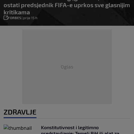
ostati predsjednik FIFA-e uprkos sve glasnijim
kritikama
FORBES
|
prije 15 h
Oglas
ZDRAVLJE
Konstitutivnost i legitimno
predstavljanje: Temelj BiH ili alat za