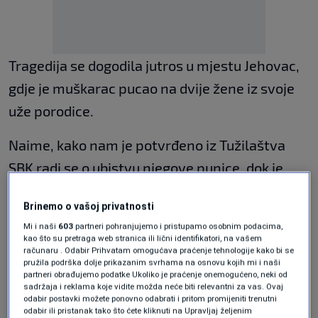
Tragedija se dogodila jutros u mjestu Jehovac,
gdje je muškarac pucao na dvije žene iz svoje
uže porodice.
Naime, kako nam je potvrđeno iz Tužilaštva
SBK radi se o ubistvu njegove punice, dok je
supruga zadobila povrede.
Brinemo o vašoj privatnosti
Također, nam je rečeno da je osumnjičeni za
Mi i naši
603
partneri pohranjujemo i pristupamo osobnim podacima,
kao što su pretraga web stranica ili lični identifikatori, na vašem
ubistvo bio u braku sa povrijeđenom ženom.
računaru . Odabir Prihvatam omogućava praćenje tehnologije kako bi se
pružila podrška dolje prikazanim svrhama na osnovu kojih mi i naši
Naveli su kako nije bilo prijave za nasilje u
partneri obrađujemo podatke Ukoliko je praćenje onemogućeno, neki od
sadržaja i reklama koje vidite možda neće biti relevantni za vas. Ovaj
porodici, ali je pravosnažno osuđen za nasilje
odabir postavki možete ponovno odabrati i pritom promijeniti trenutni
odabir ili pristanak tako što ćete kliknuti na Upravljaj željenim
nad trećim licem.