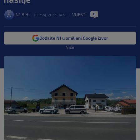
0
N1 BiH
VIJESTI
|
18. maj. 2026. 14:51
|
|
Dodajte N1 u omiljeni Google izvor
Više