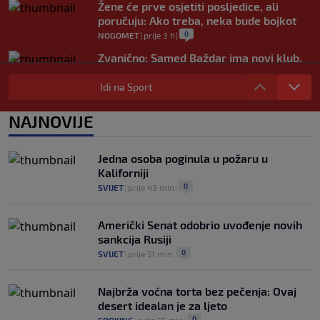
Žene će prve osjetiti posljedice, ali
poručuju: Ako treba, neka bude bojkot
0
NOGOMET
|
prije 3 h
|
Zvanično: Samed Baždar ima novi klub,
zadužio broj sa velikom "težinom"
Idi na Sport
0
NOGOMET
|
prije 5 h
|
Prije nekoliko godina zaludjela je
NAJNOVIJE
internet, a onda nestala iz javnosti: Svi
se pitaju gdje je i šta radi (VIDEO)
0
OSTALI SPORTOVI
|
prije 6 h
|
Jedna osoba poginula u požaru u
Kaliforniji
0
SVIJET
|
prije 43 min
|
Američki Senat odobrio uvođenje novih
sankcija Rusiji
0
SVIJET
|
prije 51 min
|
Najbrža voćna torta bez pečenja: Ovaj
desert idealan je za ljeto
0