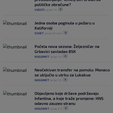
političke obračune?
0
VIJESTI
|
prije 1 h
|
Jedna osoba poginula u požaru u
Kaliforniji
0
SVIJET
|
prije 43 min
|
Počela nova sezona: Željezničar na
Grbavici savladao BSK
0
NOGOMET
|
prije 1 h
|
Neočekivan transfer na pomolu: Monaco
se uključio u utrku za Lukakua
0
NOGOMET
|
prije 1 h
|
Objavljeno koje države podržavaju
Infantina, a koje traže promjene: HNS
odavno zauzeo stranu
0
NOGOMET
|
prije 2 h
|