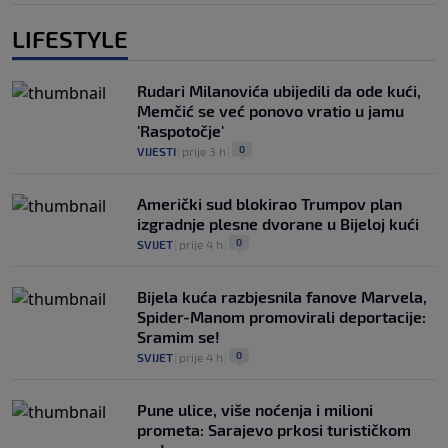
LIFESTYLE
Rudari Milanovića ubijedili da ode kući,
Memčić se već ponovo vratio u jamu
'Raspotočje'
0
VIJESTI
|
prije 3 h
|
Američki sud blokirao Trumpov plan
izgradnje plesne dvorane u Bijeloj kući
0
SVIJET
|
prije 4 h
|
Bijela kuća razbjesnila fanove Marvela,
Spider-Manom promovirali deportacije:
Sramim se!
0
SVIJET
|
prije 4 h
|
Pune ulice, više noćenja i milioni
prometa: Sarajevo prkosi turističkom