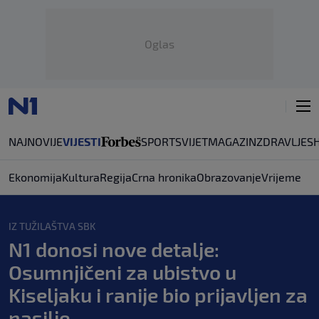
Oglas
NAJNOVIJE
VIJESTI
SPORT
SVIJET
MAGAZIN
ZDRAVLJE
S
Ekonomija
Kultura
Regija
Crna hronika
Obrazovanje
Vrijeme
IZ TUŽILAŠTVA SBK
N1 donosi nove detalje:
Osumnjičeni za ubistvo u
Kiseljaku i ranije bio prijavljen za
nasilje