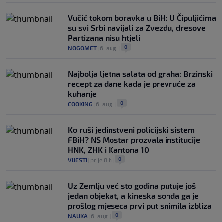
Vučić tokom boravka u BiH: U Čipuljićima
su svi Srbi navijali za Zvezdu, dresove
Partizana nisu htjeli
0
NOGOMET
|
6. aug.
|
Najbolja ljetna salata od graha: Brzinski
recept za dane kada je prevruće za
kuhanje
0
COOKING
|
6. aug.
|
Ko ruši jedinstveni policijski sistem
FBiH? NS Mostar prozvala institucije
HNK, ZHK i Kantona 10
0
VIJESTI
|
prije 8 h
|
Uz Zemlju već sto godina putuje još
jedan objekat, a kineska sonda ga je
prošlog mjeseca prvi put snimila izbliza
0
NAUKA
|
6. aug.
|