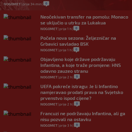
0
NOGOMET
|
prije 34 min
|
Neočekivan transfer na pomolu: Monaco
se uključio u utrku za Lukakua
0
NOGOMET
|
prije 1 h
|
Počela nova sezona: Željezničar na
Grbavici savladao BSK
0
NOGOMET
|
prije 1 h
|
Objavljeno koje države podržavaju
Infantina, a koje traže promjene: HNS
odavno zauzeo stranu
0
NOGOMET
|
prije 2 h
|
UEFA pokreće istragu: Je li Infantino
namjeravao prodati prava na Svjetsko
prvenstvo ispod cijene?
0
NOGOMET
|
prije 2 h
|
Francuzi ne podržavaju Infantina, ali ga
nisu pozvali na ostavku
0
NOGOMET
|
prije 3 h
|