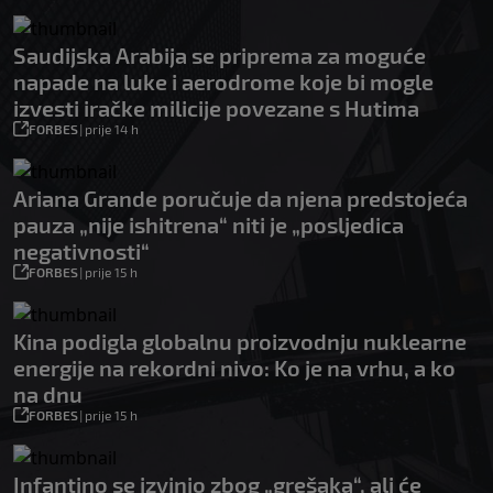
Saudijska Arabija se priprema za moguće
napade na luke i aerodrome koje bi mogle
izvesti iračke milicije povezane s Hutima
FORBES
|
prije 14 h
Ariana Grande poručuje da njena predstojeća
pauza „nije ishitrena“ niti je „posljedica
negativnosti“
FORBES
|
prije 15 h
Kina podigla globalnu proizvodnju nuklearne
energije na rekordni nivo: Ko je na vrhu, a ko
na dnu
FORBES
|
prije 15 h
Infantino se izvinio zbog „grešaka“, ali će