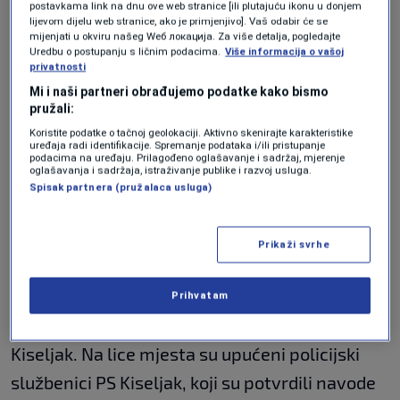
postavkama link na dnu ove web stranice [ili plutajuću ikonu u donjem
lijevom dijelu web stranice, ako je primjenjivo]. Vaš odabir će se
Iz policije su ranije potvrdili da je do pucnjave
mijenjati u okviru našeg Wеб локација. Za više detalja, pogledajte
Uredbu o postupanju s ličnim podacima.
Više informacija o vašoj
došlo prije osam sati, kada je muškarac
privatnosti
Mi i naši partneri obrađujemo podatke kako bismo
vatrenim oružjem ranio dvije ženske osobe.
pružali:
Koristite podatke o tačnoj geolokaciji. Aktivno skenirajte karakteristike
Portparol MUP-a Srednjobosanskog kantona
uređaja radi identifikacije. Spremanje podataka i/ili pristupanje
podacima na uređaju. Prilagođeno oglašavanje i sadržaj, mjerenje
Muamer Karadža za naš portal je kazao da je
oglašavanja i sadržaja, istraživanje publike i razvoj usluga.
Spisak partnera (pružalaca usluga)
osumnjičeni pronađen i uhapšen.
"Dana 18.05.2026.godine, u 07.55.sati, u PS
Prikaži svrhe
Kiseljak je telefonskim putem, od strane NN
lica, prijavljeno da je došlo do upotrebe
Prihvatam
vatrenog oružja, u naselju Jehovac, općina
Kiseljak. Na lice mjesta su upućeni policijski
službenici PS Kiseljak, koji su potvrdili navode