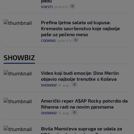
padu
0
VIJESTI
|
prije 4 h
|
Prefina ljetna salata od kupusa:
Kremasto savršenstvo koje najbolje
paše uz pečeno meso
0
COOKING
|
prije 4 h
|
SHOWBIZ
Video koji budi emocije: Dino Merlin
objavio najbolje trenutke s Koševa
0
SHOWBIZ
|
6. aug.
|
Američki reper A$AP Rocky potvrdio da
Rihanna radi na novim pjesmama
0
SHOWBIZ
|
6. aug.
|
Bivša Mamićeva supruga se udala za