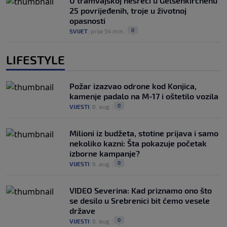
U tramvajskoj nesreći u Gelsenkirchenu
25 povrijeđenih, troje u životnoj
opasnosti
0
SVIJET
|
prije 54 min.
|
LIFESTYLE
Požar izazvao odrone kod Konjica,
kamenje padalo na M-17 i oštetilo vozila
0
VIJESTI
|
6. aug.
|
Milioni iz budžeta, stotine prijava i samo
nekoliko kazni: Šta pokazuje početak
izborne kampanje?
0
VIJESTI
|
6. aug.
|
VIDEO Severina: Kad priznamo ono što
se desilo u Srebrenici bit ćemo vesele
države
0
VIJESTI
|
6. aug.
|