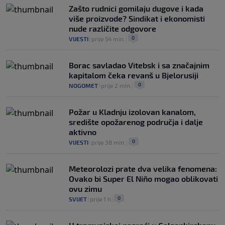
Zašto rudnici gomilaju dugove i kada
više proizvode? Sindikat i ekonomisti
nude različite odgovore
0
VIJESTI
|
prije 54 min.
|
Borac savladao Vitebsk i sa značajnim
kapitalom čeka revanš u Bjelorusiji
0
NOGOMET
|
prije 2 min.
|
Požar u Kladnju izolovan kanalom,
središte opožarenog područja i dalje
aktivno
0
VIJESTI
|
prije 38 min.
|
Meteorolozi prate dva velika fenomena:
Ovako bi Super El Niño mogao oblikovati
ovu zimu
0
SVIJET
|
prije 1 h
|