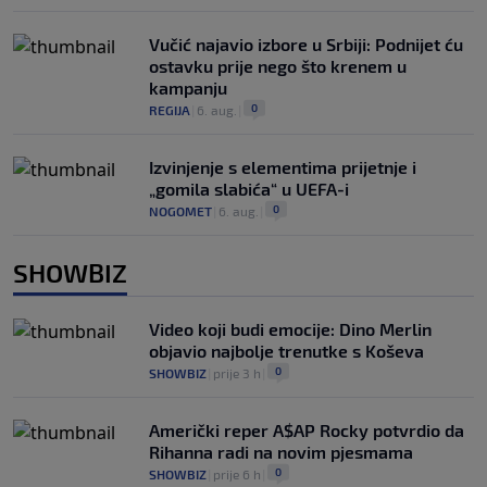
Vučić najavio izbore u Srbiji: Podnijet ću
ostavku prije nego što krenem u
kampanju
0
REGIJA
|
6. aug.
|
Izvinjenje s elementima prijetnje i
„gomila slabića“ u UEFA-i
0
NOGOMET
|
6. aug.
|
SHOWBIZ
Video koji budi emocije: Dino Merlin
objavio najbolje trenutke s Koševa
0
SHOWBIZ
|
prije 3 h
|
Američki reper A$AP Rocky potvrdio da
Rihanna radi na novim pjesmama
0
SHOWBIZ
|
prije 6 h
|