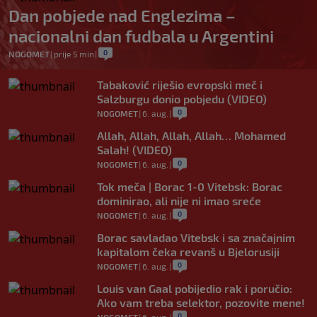
Dan pobjede nad Englezima –
nacionalni dan fudbala u Argentini
0
NOGOMET
|
prije 5 min
|
Tabaković riješio evropski meč i
Salzburgu donio pobjedu (VIDEO)
0
NOGOMET
|
6. aug.
|
Allah, Allah, Allah, Allah… Mohamed
Salah! (VIDEO)
0
NOGOMET
|
6. aug.
|
Tok meča | Borac 1-0 Vitebsk: Borac
dominirao, ali nije ni imao sreće
0
NOGOMET
|
6. aug.
|
Borac savladao Vitebsk i sa značajnim
kapitalom čeka revanš u Bjelorusiji
0
NOGOMET
|
6. aug.
|
Louis van Gaal pobijedio rak i poručio:
Ako vam treba selektor, pozovite mene!
0