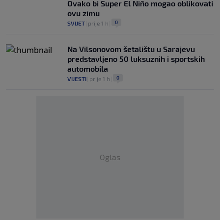
Ovako bi Super El Niño mogao oblikovati
ovu zimu
0
SVIJET
|
prije 1 h
|
Na Vilsonovom šetalištu u Sarajevu
predstavljeno 50 luksuznih i sportskih
automobila
0
VIJESTI
|
prije 1 h
|
Oglas