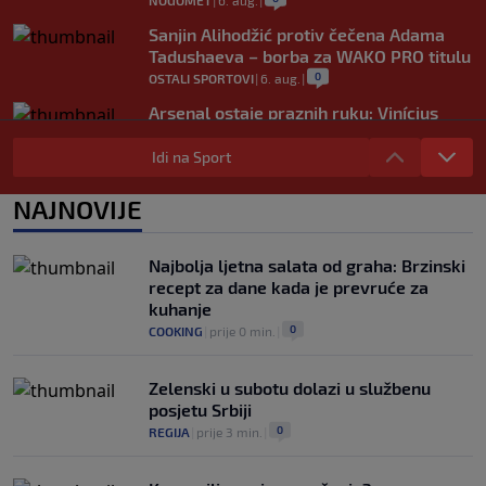
NOGOMET
|
6. aug.
|
Sanjin Alihodžić protiv čečena Adama
Tadushaeva – borba za WAKO PRO titulu
0
OSTALI SPORTOVI
|
6. aug.
|
Arsenal ostaje praznih ruku: Vinícius
Júnior i Real Madrid postigli dogovor
Idi na Sport
0
NOGOMET
|
6. aug.
|
Slavni klub potresa kriza: Kultni stadion
NAJNOVIJE
u Italiji bit će prazan na početku sezone,
navijači objavili rat upravi
0
NOGOMET
|
6. aug.
|
Najbolja ljetna salata od graha: Brzinski
recept za dane kada je prevruće za
kuhanje
0
COOKING
|
prije 0 min.
|
Zelenski u subotu dolazi u službenu
posjetu Srbiji
0
REGIJA
|
prije 3 min.
|