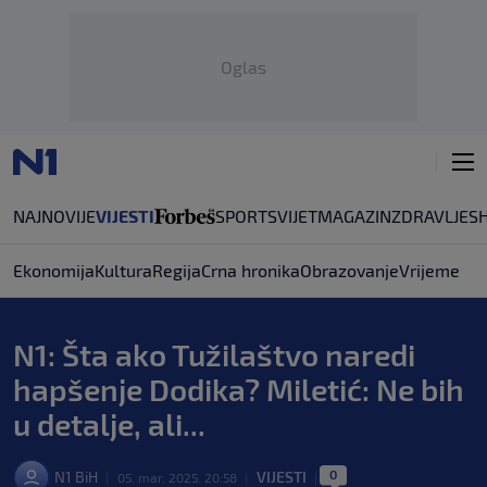
Oglas
NAJNOVIJE
VIJESTI
SPORT
SVIJET
MAGAZIN
ZDRAVLJE
S
Ekonomija
Kultura
Regija
Crna hronika
Obrazovanje
Vrijeme
N1: Šta ako Tužilaštvo naredi
hapšenje Dodika? Miletić: Ne bih
u detalje, ali...
0
N1 BiH
VIJESTI
|
05. mar. 2025. 20:58
|
|