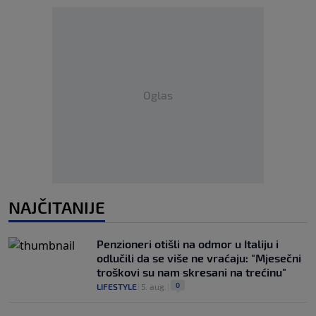
Oglas
NAJČITANIJE
Penzioneri otišli na odmor u Italiju i
odlučili da se više ne vraćaju: "Mjesečni
troškovi su nam skresani na trećinu"
0
LIFESTYLE
|
5. aug.
|