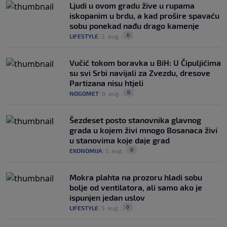
Ljudi u ovom gradu žive u rupama
iskopanim u brdu, a kad prošire spavaću
sobu ponekad nađu drago kamenje
0
LIFESTYLE
|
2. aug.
|
Vučić tokom boravka u BiH: U Čipuljićima
su svi Srbi navijali za Zvezdu, dresove
Partizana nisu htjeli
0
NOGOMET
|
6. aug.
|
Šezdeset posto stanovnika glavnog
grada u kojem živi mnogo Bosanaca živi
u stanovima koje daje grad
0
EKONOMIJA
|
5. aug.
|
Mokra plahta na prozoru hladi sobu
bolje od ventilatora, ali samo ako je
ispunjen jedan uslov
0
LIFESTYLE
|
5. aug.
|