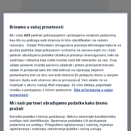
Brinemo o vašoj privatnosti
Mi i naši
603
partneri pohranjujemo i pristupamo osobnim podacima,
kao što su pretraga web stranica ili lični identifikatori, na vašem
╰┈➤
Program N1 televizije možete pratiti UŽIVO
računaru . Odabir Prihvatam omogućava praćenje tehnologije kako bi se
na
ovom linku
kao i putem aplikacija
pružila podrška dolje prikazanim svrhama na osnovu kojih mi i naši
partneri obrađujemo podatke Ukoliko je praćenje onemogućeno, neki od
za
An
droid
|
iPhone/iPad,
pridružite nam se i na
sadržaja i reklama koje vidite možda neće biti relevantni za vas. Ovaj
WhatsApp kanalu klikom
ovdje
odabir postavki možete ponovno odabrati i pritom promijeniti trenutni
odabir ili pristanak tako što ćete kliknuti na Upravljaj željenim
postavkama link na dnu ove web stranice [ili plutajuću ikonu u donjem
lijevom dijelu web stranice, ako je primjenjivo]. Vaš odabir će se
mijenjati u okviru našeg Wеб локација. Za više detalja, pogledajte
Uredbu o postupanju s ličnim podacima.
Više informacija o vašoj
privatnosti
Mi i naši partneri obrađujemo podatke kako bismo
pružali:
╰┈➤
Program N1 televizije možete pratiti UŽIVO
Koristite podatke o tačnoj geolokaciji. Aktivno skenirajte karakteristike
na
ovom linku
kao i putem aplikacija
uređaja radi identifikacije. Spremanje podataka i/ili pristupanje
podacima na uređaju. Prilagođeno oglašavanje i sadržaj, mjerenje
za
An
droid
|
iPhone/iPad,
pridružite nam se i na
oglašavanja i sadržaja, istraživanje publike i razvoj usluga.