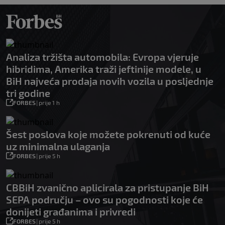
Analiza tržišta automobila: Evropa vjeruje
hibridima, Amerika traži jeftinije modele, u
BiH najveća prodaja novih vozila u posljednje
tri godine
FORBES
|
prije 1 h
Šest poslova koje možete pokrenuti od kuće
uz minimalna ulaganja
FORBES
|
prije 5 h
CBBiH zvanično aplicirala za pristupanje BiH
SEPA području – ovo su pogodnosti koje će
donijeti građanima i privredi
FORBES
|
prije 5 h