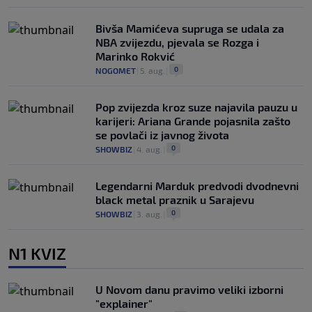
Bivša Mamićeva supruga se udala za
NBA zvijezdu, pjevala se Rozga i
Marinko Rokvić
0
NOGOMET
|
5. aug.
|
Pop zvijezda kroz suze najavila pauzu u
karijeri: Ariana Grande pojasnila zašto
se povlači iz javnog života
0
SHOWBIZ
|
4. aug.
|
Legendarni Marduk predvodi dvodnevni
black metal praznik u Sarajevu
0
SHOWBIZ
|
3. aug.
|
N1 KVIZ
U Novom danu pravimo veliki izborni
"explainer"