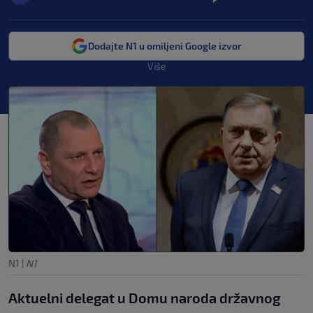
Dodajte N1 u omiljeni Google izvor
Više
N1
|
N1
Aktuelni delegat u Domu naroda državnog