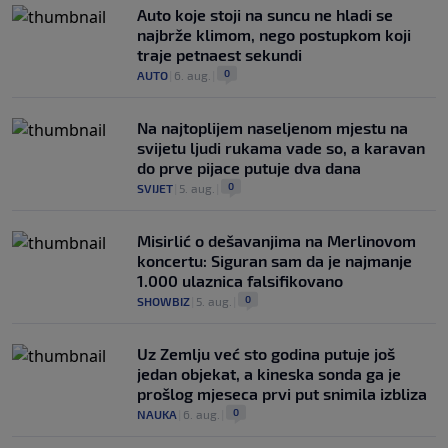
Auto koje stoji na suncu ne hladi se
najbrže klimom, nego postupkom koji
traje petnaest sekundi
0
AUTO
|
6. aug.
|
Na najtoplijem naseljenom mjestu na
svijetu ljudi rukama vade so, a karavan
do prve pijace putuje dva dana
0
SVIJET
|
5. aug.
|
Misirlić o dešavanjima na Merlinovom
koncertu: Siguran sam da je najmanje
1.000 ulaznica falsifikovano
0
SHOWBIZ
|
5. aug.
|
Uz Zemlju već sto godina putuje još
jedan objekat, a kineska sonda ga je
prošlog mjeseca prvi put snimila izbliza
0
NAUKA
|
6. aug.
|