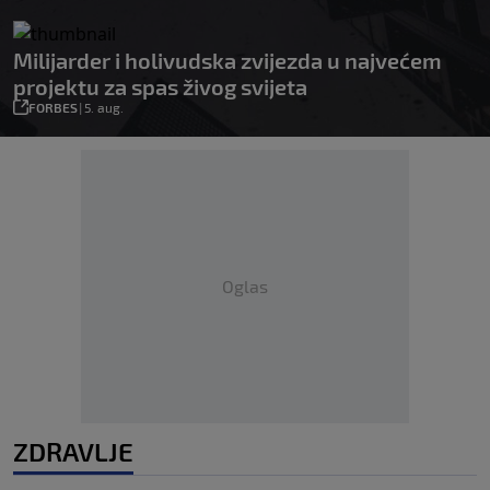
Milijarder i holivudska zvijezda u najvećem
projektu za spas živog svijeta
FORBES
|
5. aug.
Oglas
ZDRAVLJE