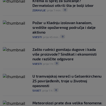
Krema ili sprej za sunčanje?
Dermatolozi otkrili šta je bolji izbor
0
ZDRAVLJE
|
prije 7 min.
|
Požar u Kladnju izolovan kanalom,
središte opožarenog područja i dalje
aktivno
0
VIJESTI
|
prije 45 min.
|
Zašto rudnici gomilaju dugove i kada
više proizvode? Sindikat i ekonomisti
nude različite odgovore
0
VIJESTI
|
prije 1 h
|
U tramvajskoj nesreći u Gelsenkirchenu
25 povrijeđenih, troje u životnoj
opasnosti
0
SVIJET
|
prije 1 h
|
Meteorolozi prate dva velika fenomena: