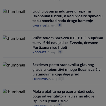
Ljudi u ovom gradu žive u rupama
iskopanim u brdu, a kad prošire spavaću
sobu ponekad nađu drago kamenje
0
LIFESTYLE
|
2. aug.
|
Vučić tokom boravka u BiH: U Čipuljićima
su svi Srbi navijali za Zvezdu, dresove
Partizana nisu htjeli
0
NOGOMET
|
6. aug.
|
Šezdeset posto stanovnika glavnog
grada u kojem živi mnogo Bosanaca živi
u stanovima koje daje grad
0
EKONOMIJA
|
5. aug.
|
Mokra plahta na prozoru hladi sobu
bolje od ventilatora, ali samo ako je
ispunjen jedan uslov
0
LIFESTYLE
|
5. aug.
|