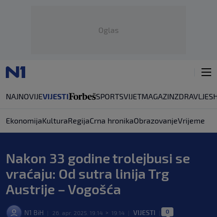
Oglas
NAJNOVIJE
VIJESTI
SPORT
SVIJET
MAGAZIN
ZDRAVLJE
S
Ekonomija
Kultura
Regija
Crna hronika
Obrazovanje
Vrijeme
Nakon 33 godine trolejbusi se
vraćaju: Od sutra linija Trg
Austrije – Vogošća
0
N1 BiH
VIJESTI
|
26. apr. 2025. 19:14
>
19:14
|
|