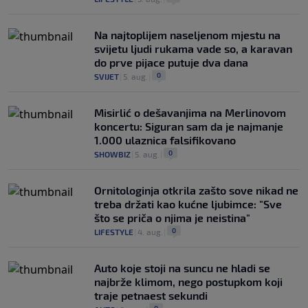
Na najtoplijem naseljenom mjestu na
svijetu ljudi rukama vade so, a karavan
do prve pijace putuje dva dana
0
SVIJET
|
5. aug.
|
Misirlić o dešavanjima na Merlinovom
koncertu: Siguran sam da je najmanje
1.000 ulaznica falsifikovano
0
SHOWBIZ
|
5. aug.
|
Ornitologinja otkrila zašto sove nikad ne
treba držati kao kućne ljubimce: "Sve
što se priča o njima je neistina"
0
LIFESTYLE
|
4. aug.
|
Auto koje stoji na suncu ne hladi se
najbrže klimom, nego postupkom koji
traje petnaest sekundi