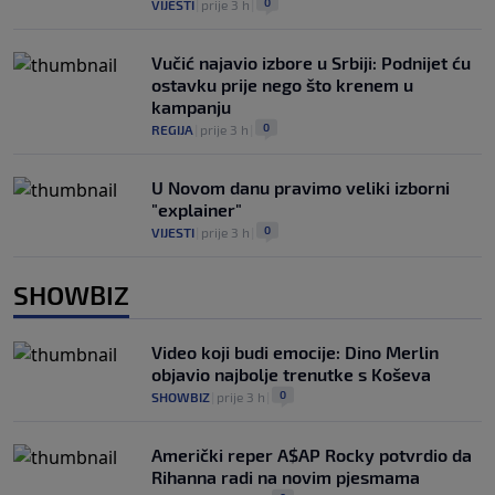
0
VIJESTI
|
prije 3 h
|
Vučić najavio izbore u Srbiji: Podnijet ću
ostavku prije nego što krenem u
kampanju
0
REGIJA
|
prije 3 h
|
U Novom danu pravimo veliki izborni
"explainer"
0
VIJESTI
|
prije 3 h
|
SHOWBIZ
Video koji budi emocije: Dino Merlin
objavio najbolje trenutke s Koševa
0
SHOWBIZ
|
prije 3 h
|
Američki reper A$AP Rocky potvrdio da
Rihanna radi na novim pjesmama