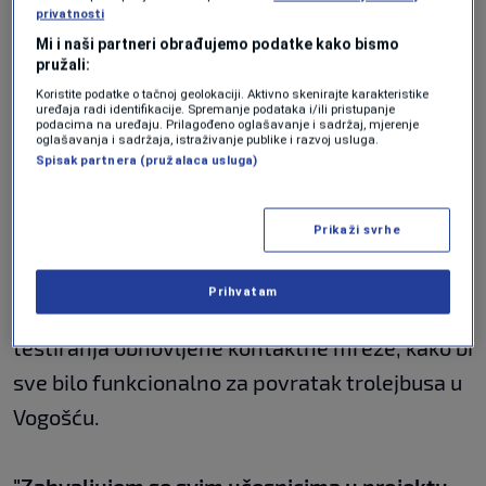
uspješno riješili, na zadovoljstvo svih
privatnosti
građana, posebno naših sugrađana koji žive
Mi i naši partneri obrađujemo podatke kako bismo
pružali:
na Ciglanama, Šipu, Kobiljoj Glavi, u Hotonju i
Koristite podatke o tačnoj geolokaciji. Aktivno skenirajte karakteristike
Vogošći. Pored obnove kontaktne mreže u
uređaja radi identifikacije. Spremanje podataka i/ili pristupanje
podacima na uređaju. Prilagođeno oglašavanje i sadržaj, mjerenje
dužini od 8,6 kilometara, izgrađene su i tri
oglašavanja i sadržaja, istraživanje publike i razvoj usluga.
Spisak partnera (pružalaca usluga)
elektrovučne podstanice, obnovljeno je 470, a
izgrađeno 113 novih stubova kontaktne
Prikaži svrhe
mreže
", naveo je Šteta.
Prihvatam
U proteklom periodu izvršena su, dodao je,
testiranja obnovljene kontaktne mreže, kako bi
sve bilo funkcionalno za povratak trolejbusa u
Vogošću.