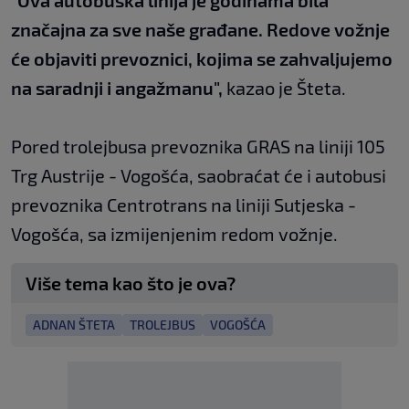
"Ova autobuska linija je godinama bila
značajna za sve naše građane. Redove vožnje
će objaviti prevoznici, kojima se zahvaljujemo
na saradnji i angažmanu",
kazao je Šteta.
Pored trolejbusa prevoznika GRAS na liniji 105
Trg Austrije - Vogošća, saobraćat će i autobusi
prevoznika Centrotrans na liniji Sutjeska -
Vogošća, sa izmijenjenim redom vožnje.
Više tema kao što je ova?
ADNAN ŠTETA
TROLEJBUS
VOGOŠĆA