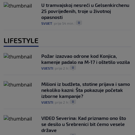
U tramvajskoj nesreći u Gelsenkirchenu
25 povrijeđenih, troje u životnoj
opasnosti
0
SVIJET
|
prije 54 min.
|
LIFESTYLE
Požar izazvao odrone kod Konjica,
kamenje padalo na M-17 i oštetilo vozila
0
VIJESTI
|
prije 2 h
|
Milioni iz budžeta, stotine prijava i samo
nekoliko kazni: Šta pokazuje početak
izborne kampanje?
0
VIJESTI
|
prije 2 h
|
VIDEO Severina: Kad priznamo ono što
se desilo u Srebrenici bit ćemo vesele
države