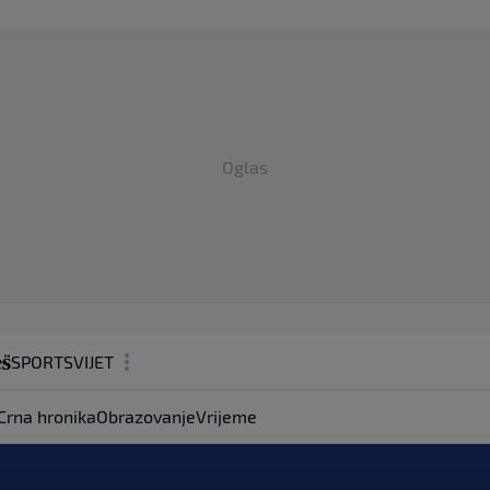
Oglas
SPORT
SVIJET
MAGAZIN
Crna hronika
Obrazovanje
Vrijeme
ZDRAVLJE