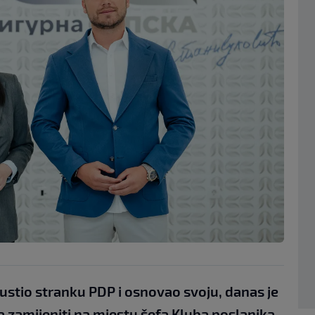
ustio stranku PDP i osnovao svoju, danas je
a zamijeniti na mjestu šefa Kluba poslanika