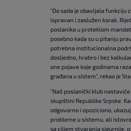
"Do sada je obavljala funkciju 
ispravan i zaslužen korak. Rije
poslanika u proteklom mandatu, 
posebno kada su u pitanju prava
potrebna institucionalna podršk
dosljedno, hrabro i bez kalkula
one pojave koje godinama razar
građana u sistem", rekao je Sta
"Naš poslanički klub nastaviće
skupštini Republike Srpske. Ka
odgovorno i opoziciono, ukazuju
probleme u sistemu, ali istovr
sa ciljem stvaranja sigurnije, p