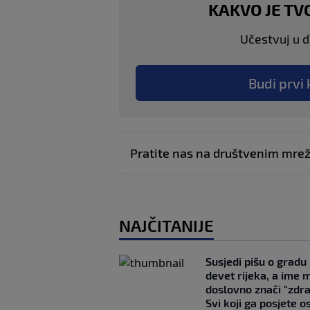
KAKVO JE TV
Učestvuj u di
Budi prvi 
Pratite nas na društvenim mr
NAJČITANIJE
Susjedi pišu o gradu
devet rijeka, a ime 
doslovno znači "zdr
Svi koji ga posjete o