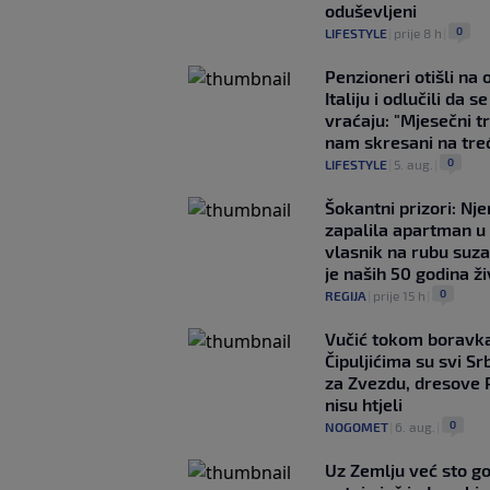
oduševljeni
0
LIFESTYLE
|
prije 8 h
|
Penzioneri otišli na
Italiju i odlučili da s
vraćaju: "Mjesečni t
nam skresani na tre
0
LIFESTYLE
|
5. aug.
|
Šokantni prizori: Nj
zapalila apartman u
vlasnik na rubu suza
je naših 50 godina ž
0
REGIJA
|
prije 15 h
|
Vučić tokom boravka
Čipuljićima su svi Srb
za Zvezdu, dresove 
nisu htjeli
0
NOGOMET
|
6. aug.
|
Uz Zemlju već sto g