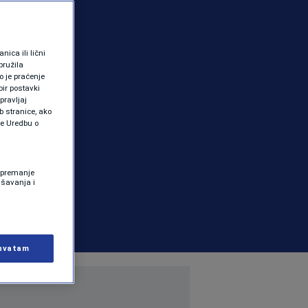
ica ili lični
pružila
 je praćenje
ir postavki
pravljaj
b stranice, ako
te Uredbu o
 Spremanje
ašavanja i
hvatam