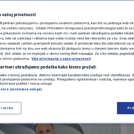
gor Crnadak napustio
SHOWBIZ
KOLUMNE
 vašoj privatnosti
 Vukomanović šefica
3
partneri pohranjujemo i pristupamo osobnim podacima, kao što su pretraga web stran
ori, na vašem računaru . Odabir Prihvatam omogućava praćenje tehnologije kako bi se 
SRS
je prikazanim svrhama na osnovu kojih mi i naši partneri obrađujemo podatke Ukoliko
 neki od sadržaja i reklama koje vidite možda neće biti relevantni za vas. Ovaj odab
PODCAST
no odabrati i pritom promijeniti trenutni odabir ili pristanak tako što ćete kliknuti na U
tavkama link na dnu ove web stranice [ili plutajuću ikonu u donjem lijevom dijelu we
0
VIJESTI
komentara
|
|
N1 SPECIJAL
vo]. Vaš odabir će se mijenjati u okviru našeg Wеб локација. Za više detalja, pogledaj
s ličnim podacima.
Više informacija o vašoj privatnosti
FENOMENI
 partneri obrađujemo podatke kako bismo pružali:
Više
datke o tačnoj geolokaciji. Aktivno skenirajte karakteristike uređaja radi identifikacije.
NEISTRAŽENO
ili pristupanje podacima na uređaju. Prilagođeno oglašavanje i sadržaj, mjerenje ogl
traživanje publike i razvoj usluga.
tnera (pružalaca usluga)
VIRALNO
FOTO
ži svrhe
Pri
PROMO
VIDEO