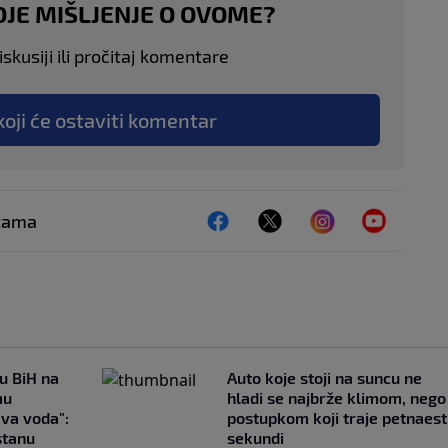
OJE MIŠLJENJE O OVOME?
skusiji ili pročitaj komentare
koji će ostaviti komentar
ežama
 u BiH na
Auto koje stoji na suncu ne
mu
hladi se najbrže klimom, nego
ava voda":
postupkom koji traje petnaest
stanu
sekundi