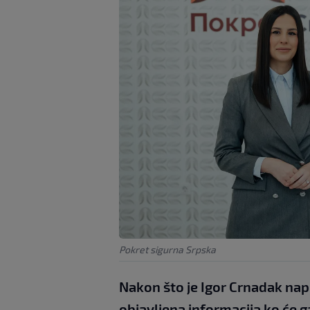
Pokret sigurna Srpska
Nakon što je Igor Crnadak nap
objavljena informacija ko će g