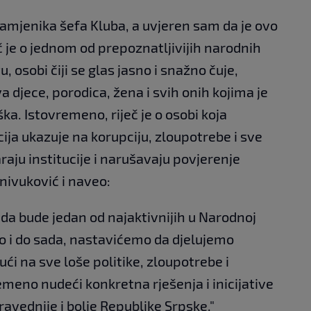
zamjenika šefa Kluba, a uvjeren sam da je ovo
č je o jednom od prepoznatljivijih narodnih
osobi čiji se glas jasno i snažno čuje,
 djece, porodica, žena i svih onih kojima je
a. Istovremeno, riječ je o osobi koja
cija ukazuje na korupciju, zloupotrebe i sve
aju institucije i narušavaju povjerenje
nivuković i naveo:
 da bude jedan od najaktivnijih u Narodnoj
o i do sada, nastavićemo da djelujemo
ći na sve loše politike, zloupotrebe i
emeno nudeći konkretna rješenja i inicijative
ravednije i bolje Republike Srpske."