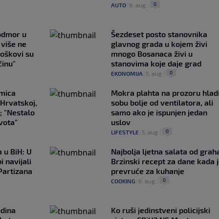
0
AUTO
|
6. aug.
|
 odmor u
Šezdeset posto stanovnika
e više ne
glavnog grada u kojem živi
roškovi su
mnogo Bosanaca živi u
ćinu"
stanovima koje daje grad
0
EKONOMIJA
|
5. aug.
|
emica
Mokra plahta na prozoru hlad
 Hrvatskoj,
sobu bolje od ventilatora, ali
; "Nestalo
samo ako je ispunjen jedan
ivota"
uslov
0
LIFESTYLE
|
5. aug.
|
 u BiH: U
Najbolja ljetna salata od grah
i navijali
Brzinski recept za dane kada 
Partizana
prevruće za kuhanje
0
COOKING
|
6. aug.
|
odina
Ko ruši jedinstveni policijski