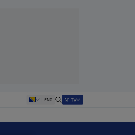
N1 TV
ENG