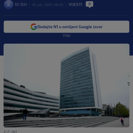
0
N1 BiH
VIJESTI
|
19. jun. 2025. 08:20
|
|
Dodajte N1 u omiljeni Google izvor
Više
F.Z./N1