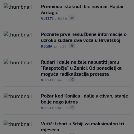
Preminuo istaknuti bh. novinar Hajdar
Arifagić
0
VIJESTI
|
prije 1 h
|
Poznate prve neslužbene informacije o
uzroku sudara dva voza u Hrvatskoj
0
REGIJA
|
prije 2 h
|
Rudari i dalje ne žele napustiti jamu
"Raspotočje" u Zenici: Od ponedjeljka
moguća radikalizacija protesta
0
VIJESTI
|
prije 3 h
|
Požar kod Konjica i dalje aktivan, stanje
bolje nego jutros
0
VIJESTI
|
prije 3 h
|
Vučić: Izbori u Srbiji za maksimalno tri
mjeseca