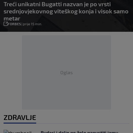
Treći unikatni Bugatti nazvan je po vrsti
srednjovjekovnog viteškog konja i visok samo
metar
FORBES
|
prije 15 min.
Oglas
ZDRAVLJE
Rudari i dalje ne žele napustiti jamu