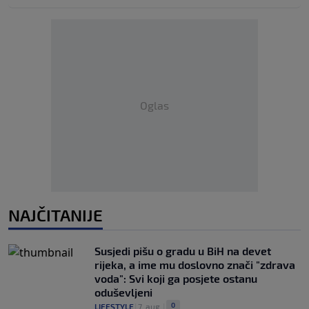
Oglas
NAJČITANIJE
Susjedi pišu o gradu u BiH na devet
rijeka, a ime mu doslovno znači "zdrava
voda": Svi koji ga posjete ostanu
oduševljeni
0
LIFESTYLE
|
7. aug.
|