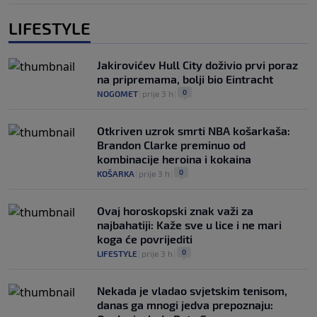
LIFESTYLE
Jakirovićev Hull City doživio prvi poraz
na pripremama, bolji bio Eintracht
0
NOGOMET
|
prije 3 h
|
Otkriven uzrok smrti NBA košarkaša:
Brandon Clarke preminuo od
kombinacije heroina i kokaina
0
KOŠARKA
|
prije 3 h
|
Ovaj horoskopski znak važi za
najbahatiji: Kaže sve u lice i ne mari
koga će povrijediti
0
LIFESTYLE
|
prije 3 h
|
Nekada je vladao svjetskim tenisom,
danas ga mnogi jedva prepoznaju: