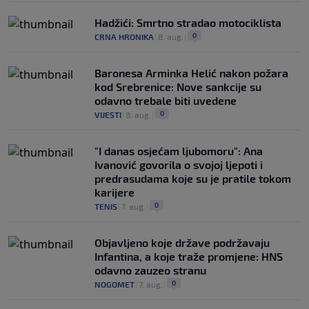
Hadžići: Smrtno stradao motociklista
0
CRNA HRONIKA
|
8. aug.
|
Baronesa Arminka Helić nakon požara
kod Srebrenice: Nove sankcije su
odavno trebale biti uvedene
0
VIJESTI
|
8. aug.
|
"I danas osjećam ljubomoru": Ana
Ivanović govorila o svojoj ljepoti i
predrasudama koje su je pratile tokom
karijere
0
TENIS
|
7. aug.
|
Objavljeno koje države podržavaju
Infantina, a koje traže promjene: HNS
odavno zauzeo stranu
0
NOGOMET
|
7. aug.
|