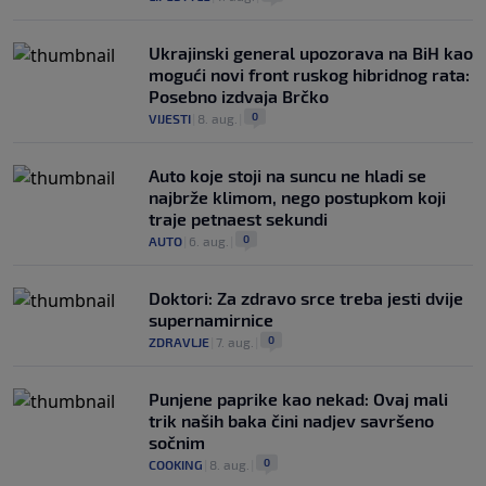
Ukrajinski general upozorava na BiH kao
mogući novi front ruskog hibridnog rata:
Posebno izdvaja Brčko
0
VIJESTI
|
8. aug.
|
Auto koje stoji na suncu ne hladi se
najbrže klimom, nego postupkom koji
traje petnaest sekundi
0
AUTO
|
6. aug.
|
Doktori: Za zdravo srce treba jesti dvije
supernamirnice
0
ZDRAVLJE
|
7. aug.
|
Punjene paprike kao nekad: Ovaj mali
trik naših baka čini nadjev savršeno
sočnim
0
COOKING
|
8. aug.
|