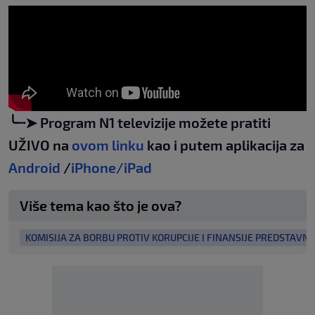
╰┈➤ Program N1 televizije možete pratiti
UŽIVO na
ovom linku
kao i putem aplikacija za
Android
/
iPhone/iPad
Više tema kao što je ova?
KOMISIJA ZA BORBU PROTIV KORUPCIJE I FINANSIJE PREDSTAV