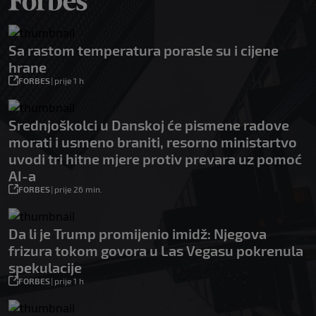
Sa rastom temperatura porasle su i cijene
hrane
FORBES
|
prije 1 h
Srednjoškolci u Danskoj će pismene radove
morati i usmeno braniti, resorno ministartvo
uvodi tri hitne mjere protiv prevara uz pomoć
AI-a
FORBES
|
prije 26 min.
Da li je Trump promijenio imidž: Njegova
frizura tokom govora u Las Vegasu pokrenula
spekulacije
FORBES
|
prije 1 h