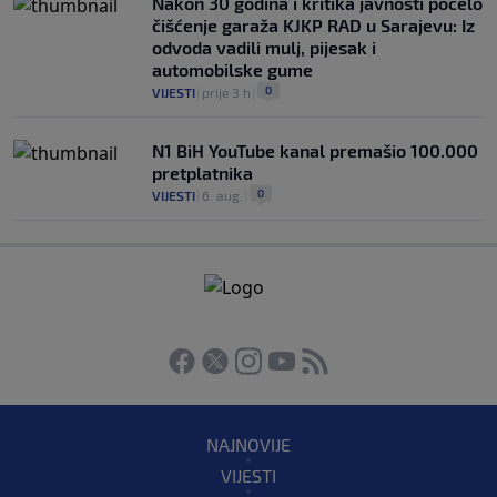
Nakon 30 godina i kritika javnosti počelo
čišćenje garaža KJKP RAD u Sarajevu: Iz
odvoda vadili mulj, pijesak i
automobilske gume
0
VIJESTI
|
prije 3 h
|
N1 BiH YouTube kanal premašio 100.000
pretplatnika
0
VIJESTI
|
6. aug.
|
NAJNOVIJE
VIJESTI