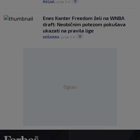
0
REGIJA
|
prije 3 h
|
Enes Kanter Freedom želi na WNBA
draft: Neobičnim potezom pokušava
ukazati na pravila lige
0
KOŠARKA
|
prije 3 h
|
Oglas