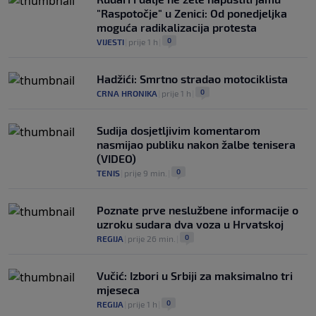
"Raspotočje" u Zenici: Od ponedjeljka
moguća radikalizacija protesta
0
VIJESTI
|
prije 1 h
|
Hadžići: Smrtno stradao motociklista
0
CRNA HRONIKA
|
prije 1 h
|
Sudija dosjetljivim komentarom
nasmijao publiku nakon žalbe tenisera
(VIDEO)
0
TENIS
|
prije 9 min.
|
Poznate prve neslužbene informacije o
uzroku sudara dva voza u Hrvatskoj
0
REGIJA
|
prije 26 min.
|
Vučić: Izbori u Srbiji za maksimalno tri
mjeseca
0
REGIJA
|
prije 1 h
|