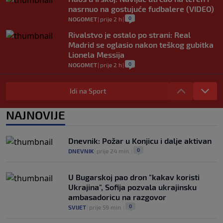
nasrnuo na gostujuće fudbalere (VIDEO)
0
NOGOMET
|
prije 2 h
|
Rivalstvo je ostalo po strani: Real
Madrid se oglasio nakon teškog gubitka
Lionela Messija
0
NOGOMET
|
prije 2 h
|
WNBA igračice odgovorile Kanteru
nakon provokacije: "Nećemo biti politički
Idi na Sport
pijuni"
0
KOŠARKA
|
prije 2 h
|
NAJNOVIJE
Infantino nekada poručivao: "Novac
FIFA-e je vaš novac", danas se suočava s
Dnevnik: Požar u Konjicu i dalje aktivan
najvećom krizom
0
DNEVNIK
|
prije 24 min.
|
0
NOGOMET
|
prije 3 h
|
U Bugarskoj pao dron "kakav koristi
Ukrajina", Sofija pozvala ukrajinsku
ambasadoricu na razgovor
0
SVIJET
|
prije 59 min.
|