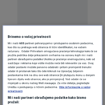
Saslušanje je uslijedilo nakon što je
međunarodnom arbitražom odlučeno da bh.
Brinemo o vašoj privatnosti
entitet mora obeštetiti slovensku kompaniju
Mi i naši
603
partneri pohranjujemo i pristupamo osobnim podacima,
kao što su pretraga web stranica ili lični identifikatori, na vašem
sa 110 miliona KM zbog raskida koncesije. Vlast
računaru . Odabir Prihvatam omogućava praćenje tehnologije kako bi se
pružila podrška dolje prikazanim svrhama na osnovu kojih mi i naši
RS-a traži da se “Viaduct” obešteti novcem
partneri obrađujemo podatke Ukoliko je praćenje onemogućeno, neki od
sadržaja i reklama koje vidite možda neće biti relevantni za vas. Ovaj
Bosne i Hercegovine, a ne entitetskim novcem.
odabir postavki možete ponovno odabrati i pritom promijeniti trenutni
odabir ili pristanak tako što ćete kliknuti na Upravljaj željenim
Za vlast u Federaciji Bosne i Hercegovine je to
postavkama link na dnu ove web stranice [ili plutajuću ikonu u donjem
lijevom dijelu web stranice, ako je primjenjivo]. Vaš odabir će se
neprihvatljivo.
mijenjati u okviru našeg Wеб локација. Za više detalja, pogledajte
Uredbu o postupanju s ličnim podacima.
Više informacija o vašoj
Na prethodnom saslušanju jedna od
privatnosti
Mi i naši partneri obrađujemo podatke kako bismo
pravobraniteljica kazala je kako su u martu ove
pružali: