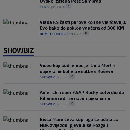
Ovako izgleda Pete Sampras
0
TENIS
|
prije 4 h
|
Vlada KS časti parove koji se vjenčavaju:
Evo kako do poklon vaučera od 300 KM
0
DOM I PORODICA
|
prije 4 h
|
SHOWBIZ
Video koji budi emocije: Dino Merlin
objavio najbolje trenutke s Koševa
0
SHOWBIZ
|
6. aug.
|
Američki reper A$AP Rocky potvrdio da
Rihanna radi na novim pjesmama
0
SHOWBIZ
|
6. aug.
|
Bivša Mamićeva supruga se udala za
NBA zvijezdu, pjevala se Rozga i