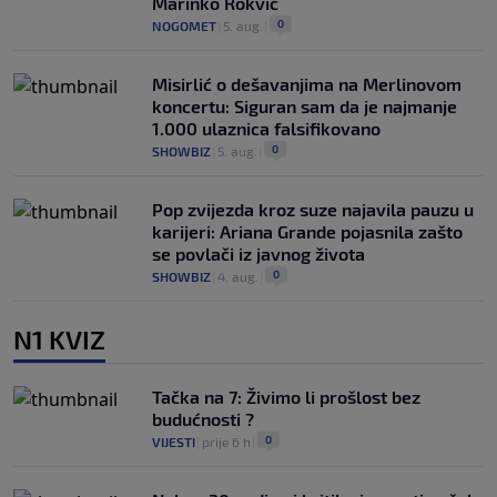
Marinko Rokvić
0
NOGOMET
|
5. aug.
|
Misirlić o dešavanjima na Merlinovom
koncertu: Siguran sam da je najmanje
1.000 ulaznica falsifikovano
0
SHOWBIZ
|
5. aug.
|
Pop zvijezda kroz suze najavila pauzu u
karijeri: Ariana Grande pojasnila zašto
se povlači iz javnog života
0
SHOWBIZ
|
4. aug.
|
N1 KVIZ
Tačka na 7: Živimo li prošlost bez
budućnosti ?
0
VIJESTI
|
prije 6 h
|