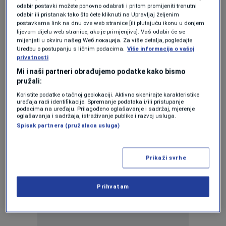
odabir postavki možete ponovno odabrati i pritom promijeniti trenutni
DOSTAVLJENI DOKAZI O UPLATI
odabir ili pristanak tako što ćete kliknuti na Upravljaj željenim
Pravobranilaštvo BiH: Obustavljeni izvršni
postavkama link na dnu ove web stranice [ili plutajuću ikonu u donjem
lijevom dijelu web stranice, ako je primjenjivo]. Vaš odabir će se
postupci 'Viaducta' protiv Centralne banke
mijenjati u okviru našeg Wеб локација. Za više detalja, pogledajte
BiH
Uredbu o postupanju s ličnim podacima.
Više informacija o vašoj
1
VIJESTI
|
19. aug.
|
privatnosti
Mi i naši partneri obrađujemo podatke kako bismo
U PSBIH
pružali:
Nastavak javnog saslušanja
pravobranilaca o Viaductu i slučajevima
Koristite podatke o tačnoj geolokaciji. Aktivno skenirajte karakteristike
uređaja radi identifikacije. Spremanje podataka i/ili pristupanje
koje je BiH izgubila
podacima na uređaju. Prilagođeno oglašavanje i sadržaj, mjerenje
0
VIJESTI
|
19. jun.
|
oglašavanja i sadržaja, istraživanje publike i razvoj usluga.
Spisak partnera (pružalaca usluga)
Prikaži svrhe
Prihvatam
Oglas