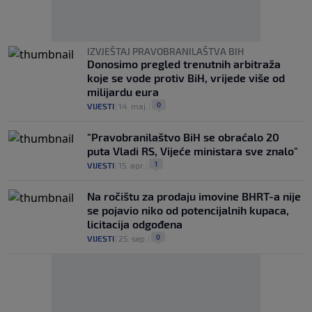
IZVJEŠTAJ PRAVOBRANILAŠTVA BIH
Donosimo pregled trenutnih arbitraža
koje se vode protiv BiH, vrijede više od
milijardu eura
0
VIJESTI
|
14. maj.
|
"Pravobranilaštvo BiH se obraćalo 20
puta Vladi RS, Vijeće ministara sve znalo"
1
VIJESTI
|
15. apr.
|
Na ročištu za prodaju imovine BHRT-a nije
se pojavio niko od potencijalnih kupaca,
licitacija odgođena
0
VIJESTI
|
25. sep.
|