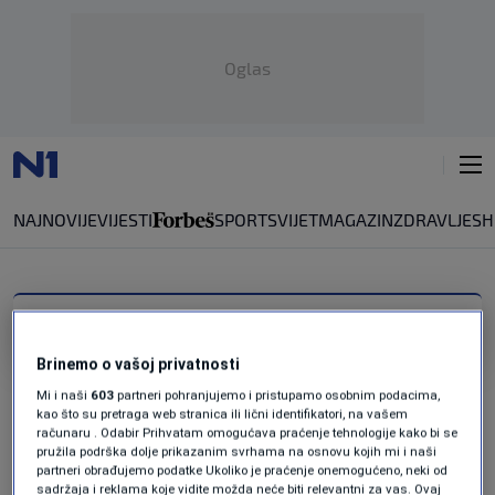
Oglas
NAJNOVIJE
VIJESTI
SPORT
SVIJET
MAGAZIN
ZDRAVLJE
SH
PRAVOBRANILAŠTVO BIH
Brinemo o vašoj privatnosti
SLUČAJ PODNOVLJE
Pravobranilaštvo BiH istražuje da li se
Mi i naši
603
partneri pohranjujemo i pristupamo osobnim podacima,
solarne elektrane kod Doboja grade na
kao što su pretraga web stranica ili lični identifikatori, na vašem
računaru . Odabir Prihvatam omogućava praćenje tehnologije kako bi se
državnom zemljištu: RS još nije dostavila
pružila podrška dolje prikazanim svrhama na osnovu kojih mi i naši
dokumente
partneri obrađujemo podatke Ukoliko je praćenje onemogućeno, neki od
0
VIJESTI
|
28. apr.
|
sadržaja i reklama koje vidite možda neće biti relevantni za vas. Ovaj