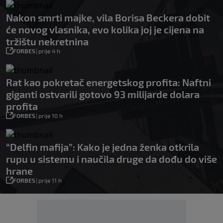
Nakon smrti majke, vila Borisa Beckera dobit
će novog vlasnika, evo kolika joj je cijena na
tržištu nekretnina
FORBES
|
prije 4 h
Rat kao pokretač energetskog profita: Naftni
giganti ostvarili gotovo 93 milijarde dolara
profita
FORBES
|
prije 10 h
“Delfin mafija”: Kako je jedna ženka otkrila
rupu u sistemu i naučila druge da dođu do više
hrane
FORBES
|
prije 11 h