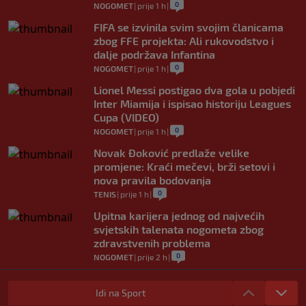
0
NOGOMET
|
prije 1 h
|
FIFA se izvinila svim svojim članicama
zbog FFE projekta: Ali rukovodstvo i
dalje podržava Infantina
0
NOGOMET
|
prije 1 h
|
Lionel Messi postigao dva gola u pobjedi
Inter Miamija i ispisao historiju Leagues
Cupa (VIDEO)
0
NOGOMET
|
prije 1 h
|
Novak Đoković predlaže velike
promjene: Kraći mečevi, brži setovi i
nova pravila bodovanja
0
TENIS
|
prije 1 h
|
Upitna karijera jednog od najvećih
svjetskih talenata nogometa zbog
zdravstvenih problema
0
NOGOMET
|
prije 2 h
|
U trenucima dok je olimpijski šampion
obarao rekord, plamen odnio njegovu
Idi na Sport
kuću: Preminuo i komšija