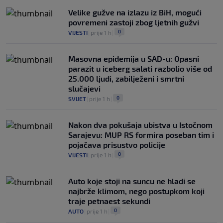
Velike gužve na izlazu iz BiH, mogući
povremeni zastoji zbog ljetnih gužvi
0
VIJESTI
|
prije 1 h
|
Masovna epidemija u SAD-u: Opasni
parazit u iceberg salati razbolio više od
25.000 ljudi, zabilježeni i smrtni
slučajevi
0
SVIJET
|
prije 1 h
|
Nakon dva pokušaja ubistva u Istočnom
Sarajevu: MUP RS formira poseban tim i
pojačava prisustvo policije
0
VIJESTI
|
prije 1 h
|
Auto koje stoji na suncu ne hladi se
najbrže klimom, nego postupkom koji
traje petnaest sekundi
0
AUTO
|
prije 1 h
|