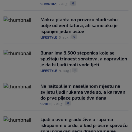
0
SHOWBIZ
|
5. aug.
|
Mokra plahta na prozoru hladi sobu
bolje od ventilatora, ali samo ako je
ispunjen jedan uslov
0
LIFESTYLE
|
5. aug.
|
Bunar imа 3.500 stepenica koje se
spuštaju trinaest spratova, a napravljen
je da bi ljudi imali vode ljeti
0
LIFESTYLE
|
4. aug.
|
Na najtoplijem naseljenom mjestu na
svijetu ljudi rukama vade so, a karavan
do prve pijace putuje dva dana
0
SVIJET
|
5. aug.
|
Ljudi u ovom gradu žive u rupama
iskopanim u brdu, a kad prošire spavaću
sobu ponekad nađu drago kamenje