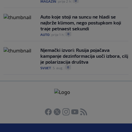
0
MAGAZIN
|
prije 2 h
|
Auto koje stoji na suncu ne hladi se
najbrže klimom, nego postupkom koji
traje petnaest sekundi
0
AUTO
|
prije 1 h
|
Njemački izvori: Rusija pojačava
kampanje dezinformacija uoči izbora, cilj
je polarizacija društva
0
SVIJET
|
5. aug.
|