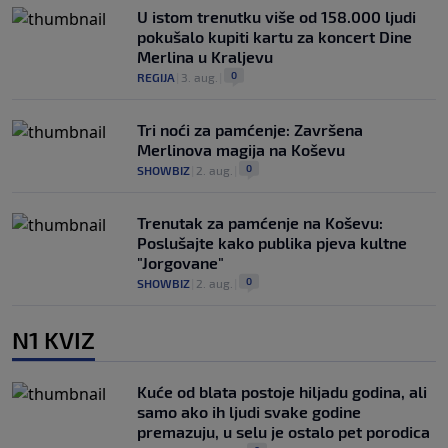
U istom trenutku više od 158.000 ljudi
pokušalo kupiti kartu za koncert Dine
Merlina u Kraljevu
0
REGIJA
|
3. aug.
|
Tri noći za pamćenje: Završena
Merlinova magija na Koševu
0
SHOWBIZ
|
2. aug.
|
Trenutak za pamćenje na Koševu:
Poslušajte kako publika pjeva kultne
"Jorgovane"
0
SHOWBIZ
|
2. aug.
|
N1 KVIZ
Kuće od blata postoje hiljadu godina, ali
samo ako ih ljudi svake godine
premazuju, u selu je ostalo pet porodica