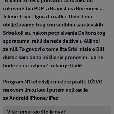
"Nikada to neću prihvatiti za razliku od
rukovodstva PDP-a Branislava Borenovića,
Jelene Trivić i Igora Crnatka. Ovih dana
obilježavamo tragičnu sudbinu sarajevskih
Srba koji su, nakon potpisivanja Dejtonskog
sporazuma, rekli da neće da žive u Alijinoj
zemlji. To govori o tome šta Srbi misle o BiH i
dužan sam da to mišljenje pronosim i da ne
bude zaboravljeno"
, rekao je Dodik.
Program N1 televizije možete pratiti UŽIVO
na
ovom linku
kao i putem aplikacija
za
An
droid
|
iPhone/iPad
Više tema kao što je ova?