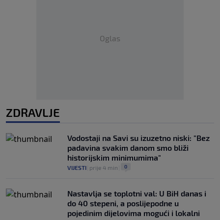
Oglas
ZDRAVLJE
Vodostaji na Savi su izuzetno niski: "Bez
padavina svakim danom smo bliži
historijskim minimumima"
0
VIJESTI
|
prije 4 min
|
Nastavlja se toplotni val: U BiH danas i
do 40 stepeni, a poslijepodne u
pojedinim dijelovima mogući i lokalni