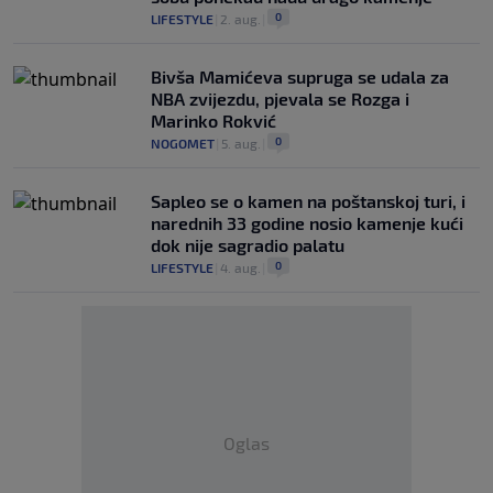
0
LIFESTYLE
|
2. aug.
|
Bivša Mamićeva supruga se udala za
NBA zvijezdu, pjevala se Rozga i
Marinko Rokvić
0
NOGOMET
|
5. aug.
|
Saplео se o kamen na poštanskoj turi, i
narednih 33 godine nosio kamenje kući
dok nije sagradio palatu
0
LIFESTYLE
|
4. aug.
|
Oglas