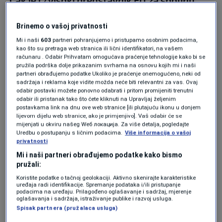
"Čak je i /visoki predstavnik EU za spoljnu
politiku Josep/ Borrell, prilikom posljednje
Brinemo o vašoj privatnosti
posjete BiH, rekao da vidi da u BiH nema
Mi i naši
603
partneri pohranjujemo i pristupamo osobnim podacima,
političke volje da se radi, te da ništa ne mogu
kao što su pretraga web stranica ili lični identifikatori, na vašem
računaru . Odabir Prihvatam omogućava praćenje tehnologije kako bi se
riješiti sankcije, što je tačno",
naglasio je Dodik.
pružila podrška dolje prikazanim svrhama na osnovu kojih mi i naši
partneri obrađujemo podatke Ukoliko je praćenje onemogućeno, neki od
sadržaja i reklama koje vidite možda neće biti relevantni za vas. Ovaj
odabir postavki možete ponovno odabrati i pritom promijeniti trenutni
Prema njegovim riječima, potpuno je pogrešno
odabir ili pristanak tako što ćete kliknuti na Upravljaj željenim
postavkama link na dnu ove web stranice [ili plutajuću ikonu u donjem
postavljena priča o tome da se neko
lijevom dijelu web stranice, ako je primjenjivo]. Vaš odabir će se
mijenjati u okviru našeg Wеб локација. Za više detalja, pogledajte
sankcioniše zato što politički ne odgovara.
Uredbu o postupanju s ličnim podacima.
Više informacija o vašoj
privatnosti
Mi i naši partneri obrađujemo podatke kako bismo
Dodik je naveo da već odavno
"briselska
pružali:
administracija i State Department ne vode
Koristite podatke o tačnoj geolokaciji. Aktivno skenirajte karakteristike
uređaja radi identifikacije. Spremanje podataka i/ili pristupanje
računa šta piše u bilo kom dokumentu, počev
podacima na uređaju. Prilagođeno oglašavanje i sadržaj, mjerenje
oglašavanja i sadržaja, istraživanje publike i razvoj usluga.
od ustava, nego izričito traže da se provode
Spisak partnera (pružalaca usluga)