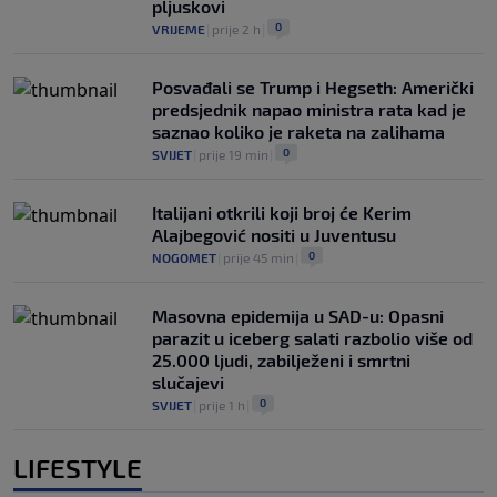
pljuskovi
0
VRIJEME
|
prije 2 h
|
Posvađali se Trump i Hegseth: Američki
predsjednik napao ministra rata kad je
saznao koliko je raketa na zalihama
0
SVIJET
|
prije 19 min
|
Italijani otkrili koji broj će Kerim
Alajbegović nositi u Juventusu
0
NOGOMET
|
prije 45 min
|
Masovna epidemija u SAD-u: Opasni
parazit u iceberg salati razbolio više od
25.000 ljudi, zabilježeni i smrtni
slučajevi
0
SVIJET
|
prije 1 h
|
LIFESTYLE