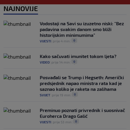
0
OSTALI SPORTOVI
|
5. aug.
|
NAJNOVIJE
Nestvarne scene u Trabzonu i
spektakularan doček za Salaha: "Ovdje
Vodostaji na Savi su izuzetno niski: "Bez
je 25.000 ljudi" (FOTO/VIDEO)
padavina svakim danom smo bliži
0
NOGOMET
|
5. aug.
|
historijskim minimumima"
0
VIJESTI
|
prije 4 min
|
Kako sačuvati imunitet tokom ljeta?
0
VIDEO
|
prije 14 min
|
Posvađali se Trump i Hegseth: Američki
predsjednik napao ministra rata kad je
saznao koliko je raketa na zalihama
0
SVIJET
|
prije 19 min
|
Preminuo poznati privrednik i suosnivač
Euroherca Drago Galić
0
VIJESTI
|
prije 53 min
|