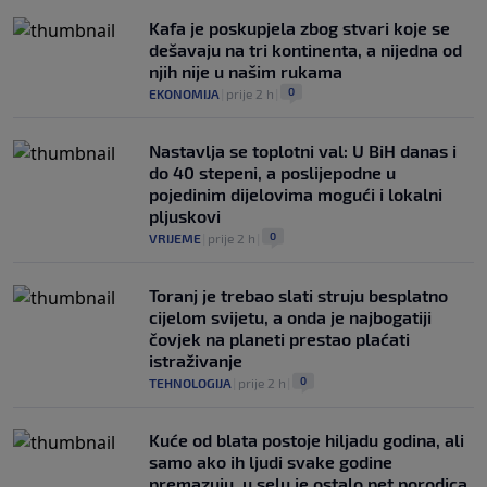
Kafa je poskupjela zbog stvari koje se
dešavaju na tri kontinenta, a nijedna od
njih nije u našim rukama
0
EKONOMIJA
|
prije 2 h
|
Nastavlja se toplotni val: U BiH danas i
do 40 stepeni, a poslijepodne u
pojedinim dijelovima mogući i lokalni
pljuskovi
0
VRIJEME
|
prije 2 h
|
Toranj je trebao slati struju besplatno
cijelom svijetu, a onda je najbogatiji
čovjek na planeti prestao plaćati
istraživanje
0
TEHNOLOGIJA
|
prije 2 h
|
Kuće od blata postoje hiljadu godina, ali
samo ako ih ljudi svake godine
premazuju, u selu je ostalo pet porodica