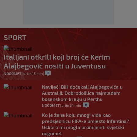
SPORT
Italijani otkrili koji broj će Kerim
Alajbegović nositi u Juventusu
0
NOGOMET
|
prije 45 min
|
Navijači BiH dočekali Alajbegovića u
Australiji: Dobrodošlica najmlađem
bosanskom kralju u Perthu
0
NOGOMET
|
prije 54 min
|
Ko je žena koju mnogi vide kao
predsjednicu FIFA-e umjesto Infantina?
Uskoro mi mogla promijeniti svjetski
nogomet