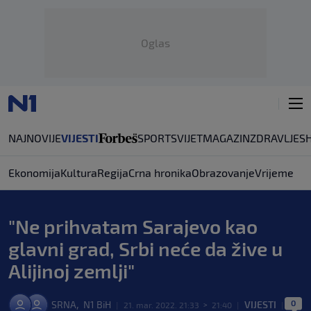
Oglas
NAJNOVIJE
VIJESTI
SPORT
SVIJET
MAGAZIN
ZDRAVLJE
S
Ekonomija
Kultura
Regija
Crna hronika
Obrazovanje
Vrijeme
"Ne prihvatam Sarajevo kao
glavni grad, Srbi neće da žive u
Alijinoj zemlji"
0
,
SRNA
N1 BiH
VIJESTI
|
21. mar. 2022. 21:33
>
21:40
|
|