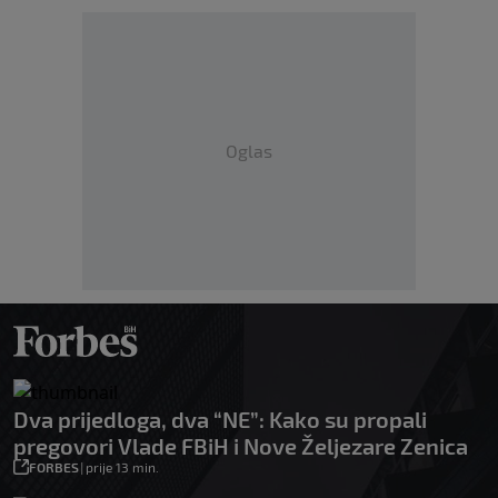
Oglas
Dva prijedloga, dva “NE”: Kako su propali
pregovori Vlade FBiH i Nove Željezare Zenica
FORBES
|
prije 13 min.