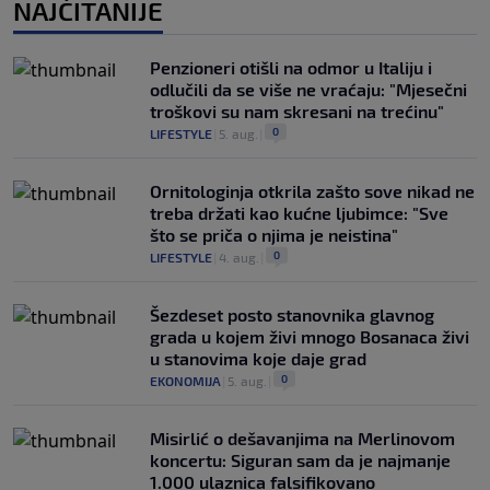
NAJČITANIJE
Penzioneri otišli na odmor u Italiju i
odlučili da se više ne vraćaju: "Mjesečni
troškovi su nam skresani na trećinu"
0
LIFESTYLE
|
5. aug.
|
Ornitologinja otkrila zašto sove nikad ne
treba držati kao kućne ljubimce: "Sve
što se priča o njima je neistina"
0
LIFESTYLE
|
4. aug.
|
Šezdeset posto stanovnika glavnog
grada u kojem živi mnogo Bosanaca živi
u stanovima koje daje grad
0
EKONOMIJA
|
5. aug.
|
Misirlić o dešavanjima na Merlinovom
koncertu: Siguran sam da je najmanje
1.000 ulaznica falsifikovano