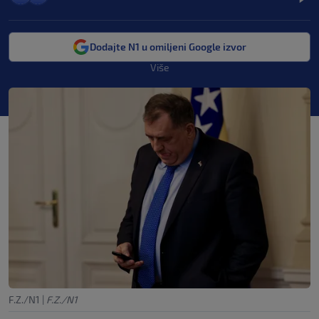
Dodajte N1 u omiljeni Google izvor
Više
F.Z./N1
|
F.Z./N1