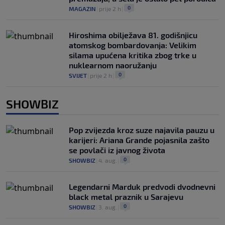
0
MAGAZIN
|
prije 2 h
|
Hiroshima obilježava 81. godišnjicu
atomskog bombardovanja: Velikim
silama upućena kritika zbog trke u
nuklearnom naoružanju
0
SVIJET
|
prije 2 h
|
SHOWBIZ
Pop zvijezda kroz suze najavila pauzu u
karijeri: Ariana Grande pojasnila zašto
se povlači iz javnog života
0
SHOWBIZ
|
4. aug.
|
Legendarni Marduk predvodi dvodnevni
black metal praznik u Sarajevu
0
SHOWBIZ
|
3. aug.
|