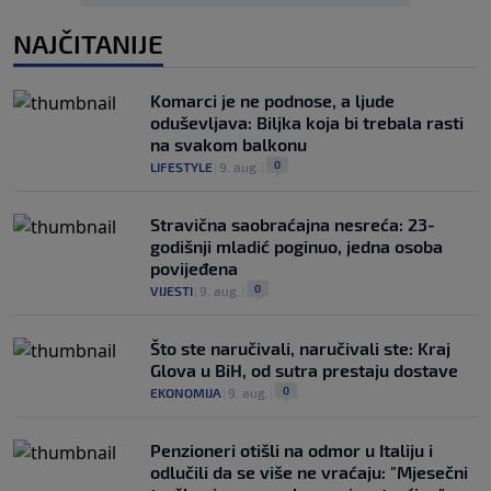
NAJČITANIJE
Komarci je ne podnose, a ljude
oduševljava: Biljka koja bi trebala rasti
na svakom balkonu
0
LIFESTYLE
|
9. aug.
|
Stravična saobraćajna nesreća: 23-
godišnji mladić poginuo, jedna osoba
povijeđena
0
VIJESTI
|
9. aug.
|
Što ste naručivali, naručivali ste: Kraj
Glova u BiH, od sutra prestaju dostave
0
EKONOMIJA
|
9. aug.
|
Penzioneri otišli na odmor u Italiju i
odlučili da se više ne vraćaju: "Mjesečni