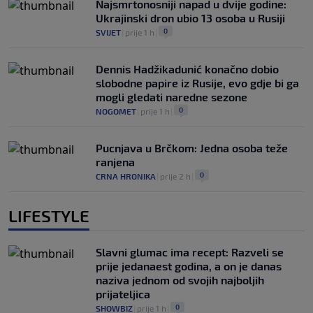
Najsmrtonosniji napad u dvije godine:
Ukrajinski dron ubio 13 osoba u Rusiji
0
SVIJET
|
prije 1 h
|
Dennis Hadžikadunić konačno dobio
slobodne papire iz Rusije, evo gdje bi ga
mogli gledati naredne sezone
0
NOGOMET
|
prije 1 h
|
Pucnjava u Brčkom: Jedna osoba teže
ranjena
0
CRNA HRONIKA
|
prije 2 h
|
LIFESTYLE
Slavni glumac ima recept: Razveli se
prije jedanaest godina, a on je danas
naziva jednom od svojih najboljih
prijateljica
0
SHOWBIZ
|
prije 1 h
|