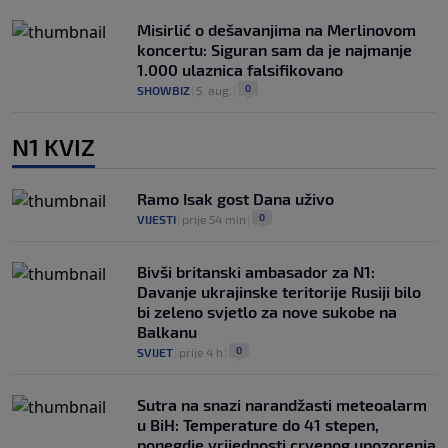
Misirlić o dešavanjima na Merlinovom
koncertu: Siguran sam da je najmanje
1.000 ulaznica falsifikovano
0
SHOWBIZ
|
5. aug.
|
N1 KVIZ
Ramo Isak gost Dana uživo
0
VIJESTI
|
prije 54 min
|
Bivši britanski ambasador za N1:
Davanje ukrajinske teritorije Rusiji bilo
bi zeleno svjetlo za nove sukobe na
Balkanu
0
SVIJET
|
prije 4 h
|
Sutra na snazi narandžasti meteoalarm
u BiH: Temperature do 41 stepen,
ponegdje vrijednosti crvenog upozorenja