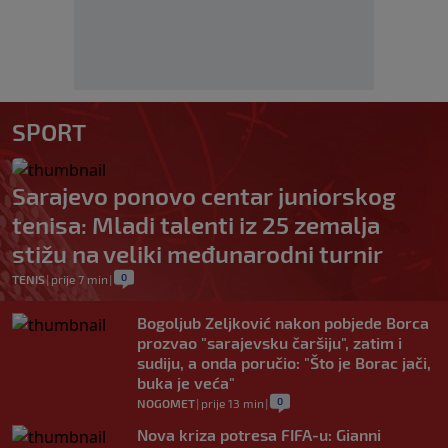
SPORT
Sarajevo ponovo centar juniorskog
tenisa: Mladi talenti iz 25 zemalja
stižu na veliki međunarodni turnir
0
TENIS
|
prije 7 min
|
Bogoljub Zeljković nakon pobjede Borca
prozvao "sarajevsku čaršiju", zatim i
sudiju, a onda poručio: "Što je Borac jači,
buka je veća"
0
NOGOMET
|
prije 13 min
|
Nova kriza potresa FIFA-u: Gianni