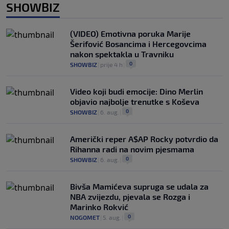
SHOWBIZ
(VIDEO) Emotivna poruka Marije
Šerifović Bosancima i Hercegovcima
nakon spektakla u Travniku
0
SHOWBIZ
|
prije 4 h
|
Video koji budi emocije: Dino Merlin
objavio najbolje trenutke s Koševa
0
SHOWBIZ
|
6. aug.
|
Američki reper A$AP Rocky potvrdio da
Rihanna radi na novim pjesmama
0
SHOWBIZ
|
6. aug.
|
Bivša Mamićeva supruga se udala za
NBA zvijezdu, pjevala se Rozga i
Marinko Rokvić
0
NOGOMET
|
5. aug.
|