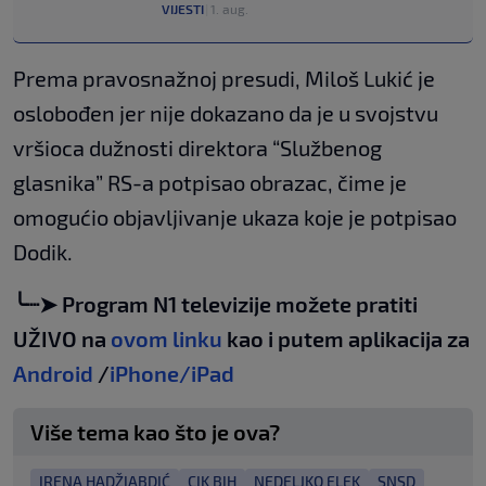
VIJESTI
|
1. aug.
Prema pravosnažnoj presudi, Miloš Lukić je
oslobođen jer nije dokazano da je u svojstvu
vršioca dužnosti direktora “Službenog
glasnika” RS-a potpisao obrazac, čime je
omogućio objavljivanje ukaza koje je potpisao
Dodik.
╰┈➤ Program N1 televizije možete pratiti
UŽIVO na
ovom linku
kao i putem aplikacija za
Android
/
iPhone/iPad
Više tema kao što je ova?
IRENA HADŽIABDIĆ
CIK BIH
NEDELJKO ELEK
SNSD