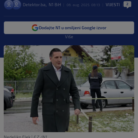
2
,
Detektor.ba
N1 BiH
VIJESTI
|
06. aug. 2025. 08:13
|
|
Dodajte N1 u omiljeni Google izvor
Više
Nedeljko Elek
|
F.Z./N1