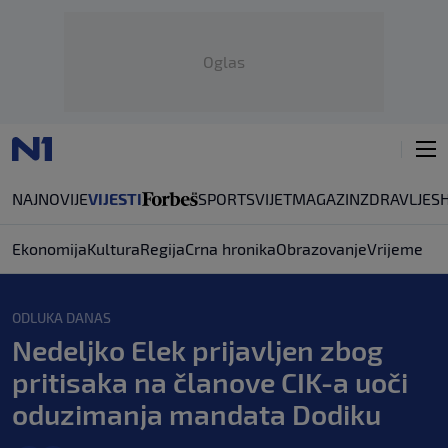
Oglas
NAJNOVIJE
VIJESTI
SPORT
SVIJET
MAGAZIN
ZDRAVLJE
S
Ekonomija
Kultura
Regija
Crna hronika
Obrazovanje
Vrijeme
ODLUKA DANAS
Nedeljko Elek prijavljen zbog
pritisaka na članove CIK-a uoči
oduzimanja mandata Dodiku