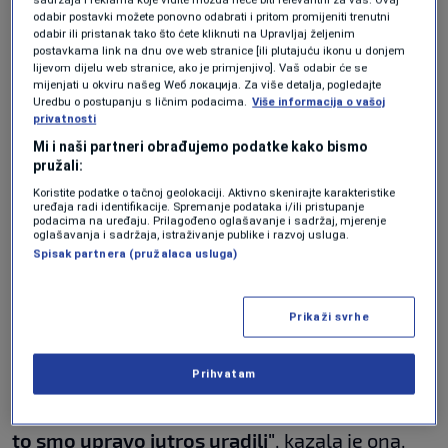
odabir postavki možete ponovno odabrati i pritom promijeniti trenutni
Ako Dino može da vrši pritisak na Sud, možemo i mi na
odabir ili pristanak tako što ćete kliknuti na Upravljaj željenim
CIK. Proglasiti Vanju u Istočnom Sarajevu i Kalabu u
postavkama link na dnu ove web stranice [ili plutajuću ikonu u donjem
Banjojluci personama non grata. Zakazati
lijevom dijelu web stranice, ako je primjenjivo]. Vaš odabir će se
mijenjati u okviru našeg Wеб локација. Za više detalja, pogledajte
demonstracije ispod prozora. Zapamtite ova lica,
Uredbu o postupanju s ličnim podacima.
Više informacija o vašoj
srećemo ih.
pic.twitter.com/4xu5z2gDuk
privatnosti
— Nedeljko Elek (@NedeljkoElek)
August 4, 2025
Mi i naši partneri obrađujemo podatke kako bismo
Predsjednica CIK-a BiH Irena Hadžiabdić za
pružali:
Koristite podatke o tačnoj geolokaciji. Aktivno skenirajte karakteristike
Detektor
je kazala da su upoznati s pritiscima i
uređaja radi identifikacije. Spremanje podataka i/ili pristupanje
podacima na uređaju. Prilagođeno oglašavanje i sadržaj, mjerenje
prijetnjama, navodeći da neće dozvoliti
oglašavanja i sadržaja, istraživanje publike i razvoj usluga.
Spisak partnera (pružalaca usluga)
pozivanje na linč njihovih članova i da traže
zaštitu institucionalnim koracima.
Prikaži svrhe
"Zbog takvih navoda, mi obavještavamo
Direkciju za koordinaciju dopisom i prijavom
Prihvatam
jer je to stavljanje mete na čelo članovima CIK,
to smo upravo jutros uradili"
, kazala je ona.