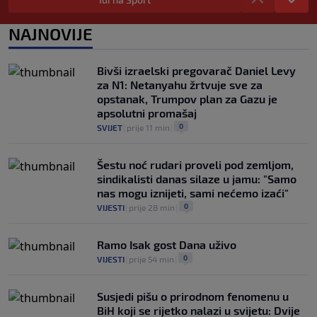
Bosne i Hercegovine
0
OSTALI SPORTOVI
|
prije 3 h
|
NAJNOVIJE
PSG krenuo po Ardu Gülera: Turčin
navodno dao zeleno svjetlo za odlazak
Bivši izraelski pregovarač Daniel Levy
iz Real Madrida
za N1: Netanyahu žrtvuje sve za
0
NOGOMET
|
prije 4 h
|
opstanak, Trumpov plan za Gazu je
apsolutni promašaj
0
SVIJET
|
prije 11 min
|
Šestu noć rudari proveli pod zemljom,
sindikalisti danas silaze u jamu: "Samo
nas mogu iznijeti, sami nećemo izaći"
0
VIJESTI
|
prije 28 min
|
Ramo Isak gost Dana uživo
0
VIJESTI
|
prije 54 min
|
Susjedi pišu o prirodnom fenomenu u
BiH koji se rijetko nalazi u svijetu: Dvije