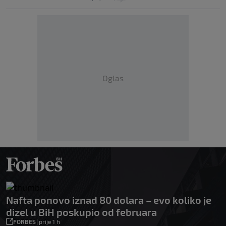
Oglas
Nafta ponovo iznad 80 dolara – evo koliko je
dizel u BiH poskupio od februara
FORBES
|
prije 1 h