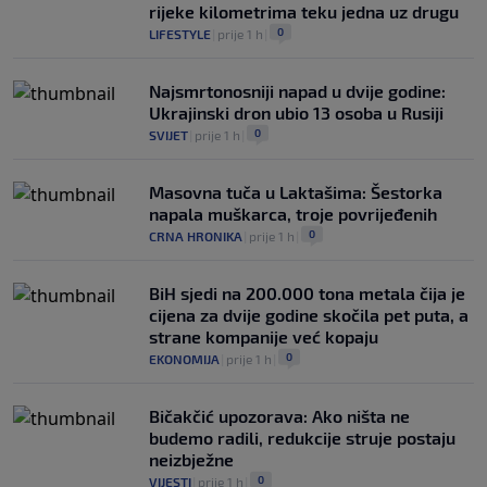
rijeke kilometrima teku jedna uz drugu
0
LIFESTYLE
|
prije 1 h
|
Najsmrtonosniji napad u dvije godine:
Ukrajinski dron ubio 13 osoba u Rusiji
0
SVIJET
|
prije 1 h
|
Masovna tuča u Laktašima: Šestorka
napala muškarca, troje povrijeđenih
0
CRNA HRONIKA
|
prije 1 h
|
BiH sjedi na 200.000 tona metala čija je
cijena za dvije godine skočila pet puta, a
strane kompanije već kopaju
0
EKONOMIJA
|
prije 1 h
|
Bičakčić upozorava: Ako ništa ne
budemo radili, redukcije struje postaju
neizbježne
0
VIJESTI
|
prije 1 h
|