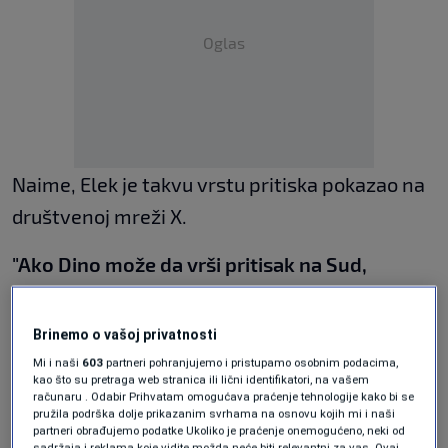
Oglas
Naime, Elek je takvu vrstu pritiska pokazao na
društvenoj mreži X.
"Ako Dino može da vrši pritisak na Sud,
možemo i mi na CIK. Proglasiti Vanju u
Istočnom Sarajevu i Kalabu u Banjaluci
Brinemo o vašoj privatnosti
personama non grata. Zakazati demonstracije
Mi i naši
603
partneri pohranjujemo i pristupamo osobnim podacima,
kao što su pretraga web stranica ili lični identifikatori, na vašem
ispod prozora. Zapamtite ova lica, srećemo
računaru . Odabir Prihvatam omogućava praćenje tehnologije kako bi se
pružila podrška dolje prikazanim svrhama na osnovu kojih mi i naši
ih"
, napisao je na X-u.
partneri obrađujemo podatke Ukoliko je praćenje onemogućeno, neki od
sadržaja i reklama koje vidite možda neće biti relevantni za vas. Ovaj