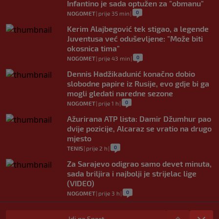
Infantino je sada optužen za "obmanu"
0
NOGOMET
|
prije 35 min
|
Kerim Alajbegović tek stigao, a legende
Juventusa već oduševljene: "Može biti
okosnica tima"
0
NOGOMET
|
prije 43 min
|
Dennis Hadžikadunić konačno dobio
slobodne papire iz Rusije, evo gdje bi ga
mogli gledati naredne sezone
0
NOGOMET
|
prije 1 h
|
Ažurirana ATP lista: Damir Džumhur pao
dvije pozicije, Alcaraz se vratio na drugo
mjesto
0
TENIS
|
prije 2 h
|
Za Sarajevo odigrao samo devet minuta,
sada briljira i najbolji je strijelac lige
(VIDEO)
0
NOGOMET
|
prije 3 h
|
Danas počinje Evropsko prvenstvo u
atletici: Mesud Pezer jedini predstavnik
Idi na Sport