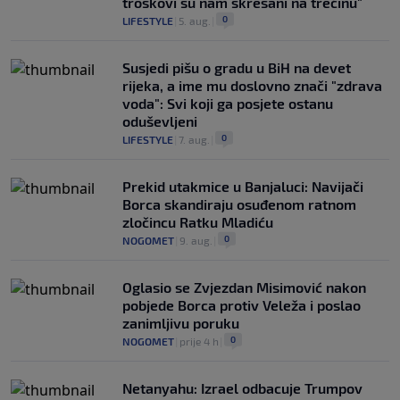
troškovi su nam skresani na trećinu"
0
LIFESTYLE
|
5. aug.
|
Susjedi pišu o gradu u BiH na devet
rijeka, a ime mu doslovno znači "zdrava
voda": Svi koji ga posjete ostanu
oduševljeni
0
LIFESTYLE
|
7. aug.
|
Prekid utakmice u Banjaluci: Navijači
Borca skandiraju osuđenom ratnom
zločincu Ratku Mladiću
0
NOGOMET
|
9. aug.
|
Oglasio se Zvjezdan Misimović nakon
pobjede Borca protiv Veleža i poslao
zanimljivu poruku
0
NOGOMET
|
prije 4 h
|
Netanyahu: Izrael odbacuje Trumpov