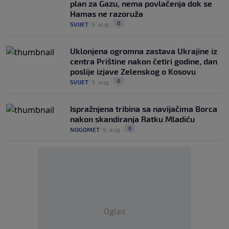
plan za Gazu, nema povlačenja dok se
Hamas ne razoruža
0
SVIJET
|
9. aug.
|
Uklonjena ogromna zastava Ukrajine iz
centra Prištine nakon četiri godine, dan
poslije izjave Zelenskog o Kosovu
0
SVIJET
|
9. aug.
|
Ispražnjena tribina sa navijačima Borca
nakon skandiranja Ratku Mladiću
0
NOGOMET
|
9. aug.
|
Oglas