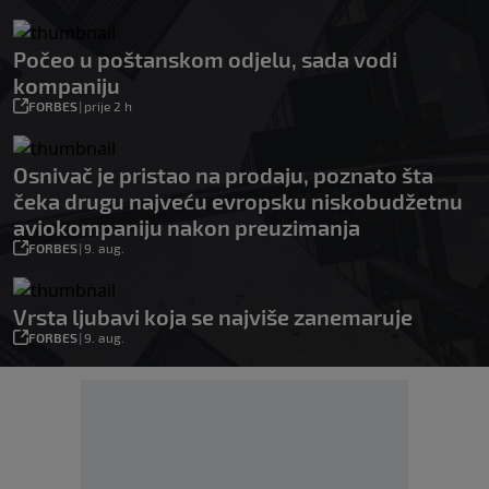
Počeo u poštanskom odjelu, sada vodi
kompaniju
FORBES
|
prije 2 h
Osnivač je pristao na prodaju, poznato šta
čeka drugu najveću evropsku niskobudžetnu
aviokompaniju nakon preuzimanja
FORBES
|
9. aug.
Vrsta ljubavi koja se najviše zanemaruje
FORBES
|
9. aug.