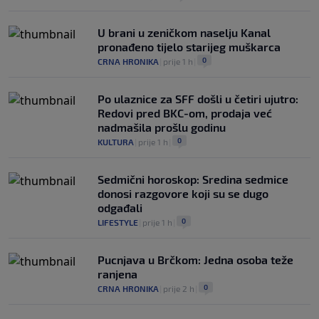
U brani u zeničkom naselju Kanal
pronađeno tijelo starijeg muškarca
0
CRNA HRONIKA
|
prije 1 h
|
Po ulaznice za SFF došli u četiri ujutro:
Redovi pred BKC-om, prodaja već
nadmašila prošlu godinu
0
KULTURA
|
prije 1 h
|
Sedmični horoskop: Sredina sedmice
donosi razgovore koji su se dugo
odgađali
0
LIFESTYLE
|
prije 1 h
|
Pucnjava u Brčkom: Jedna osoba teže
ranjena
0
CRNA HRONIKA
|
prije 2 h
|