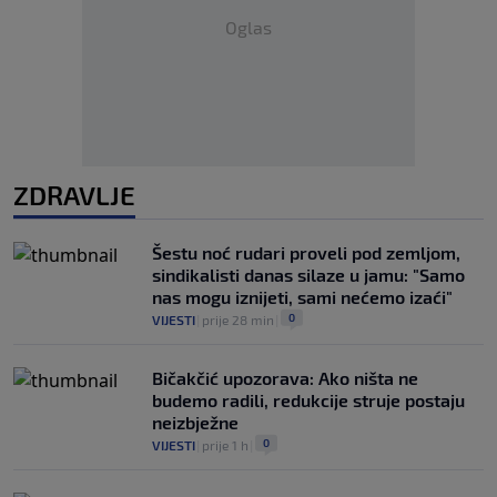
Oglas
ZDRAVLJE
Šestu noć rudari proveli pod zemljom,
sindikalisti danas silaze u jamu: "Samo
nas mogu iznijeti, sami nećemo izaći"
0
VIJESTI
|
prije 28 min
|
Bičakčić upozorava: Ako ništa ne
budemo radili, redukcije struje postaju
neizbježne
0
VIJESTI
|
prije 1 h
|