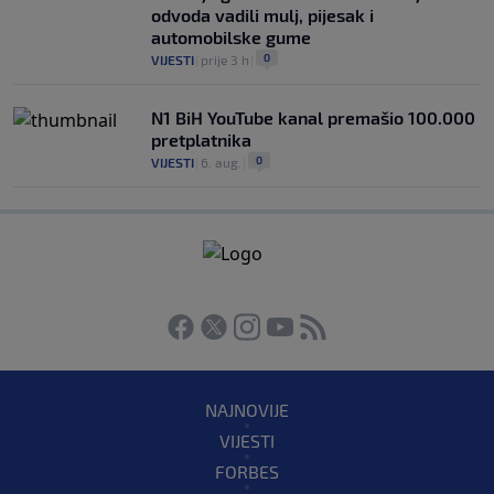
odvoda vadili mulj, pijesak i
automobilske gume
0
VIJESTI
|
prije 3 h
|
N1 BiH YouTube kanal premašio 100.000
pretplatnika
0
VIJESTI
|
6. aug.
|
NAJNOVIJE
VIJESTI
FORBES