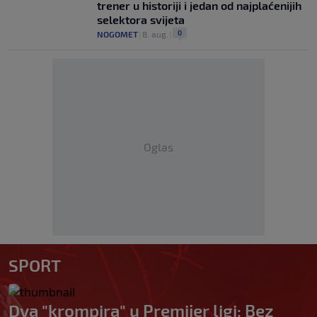
trener u historiji i jedan od najplaćenijih
selektora svijeta
0
NOGOMET
|
8. aug.
|
Oglas
SPORT
Dva "krompira" u Premijer ligi: Bez