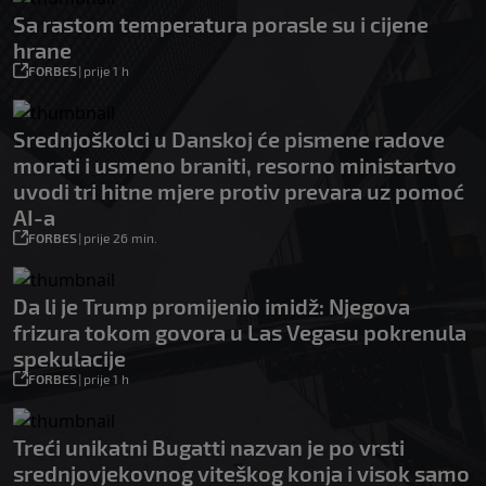
Sa rastom temperatura porasle su i cijene
hrane
FORBES
|
prije 1 h
Srednjoškolci u Danskoj će pismene radove
morati i usmeno braniti, resorno ministartvo
uvodi tri hitne mjere protiv prevara uz pomoć
AI-a
FORBES
|
prije 26 min.
Da li je Trump promijenio imidž: Njegova
frizura tokom govora u Las Vegasu pokrenula
spekulacije
FORBES
|
prije 1 h
Treći unikatni Bugatti nazvan je po vrsti
srednjovjekovnog viteškog konja i visok samo