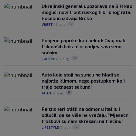
Ukrajinski general upozorava na BiH kao
mogući novi front ruskog hibridnog rata:
Posebno izdvaja Brčko
0
VIJESTI
|
8. aug.
|
Punjene paprike kao nekad: Ovaj mali
trik naših baka čini nadjev savršeno
sočnim
0
COOKING
|
8. aug.
|
Auto koje stoji na suncu ne hladi se
najbrže klimom, nego postupkom koji
traje petnaest sekundi
0
AUTO
|
6. aug.
|
Penzioneri otišli na odmor u Italiju i
odlučili da se više ne vraćaju: "Mjesečni
troškovi su nam skresani na trećinu"
0
LIFESTYLE
|
5. aug.
|