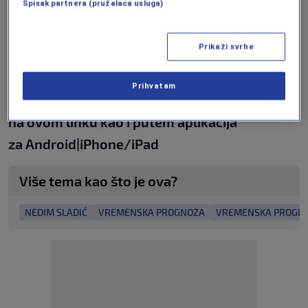
Spisak partnera (pružalaca usluga)
Hercegovini. Krajem sedmice izgledan je snijeg
na planinama. Biće prekinut period dugotrajne
Prikaži svrhe
suše.", poručio je Sladić.
Prihvatam
Program N1 televizije možete pratiti UŽIVO
na
ovom linku
kao i putem aplikacija
za
An
droid
|
iPhone/iPad
Više tema kao što je ova?
NEDIM SLADIĆ
VREMENSKA PROGNOZA
VREMENSKA PROGNO