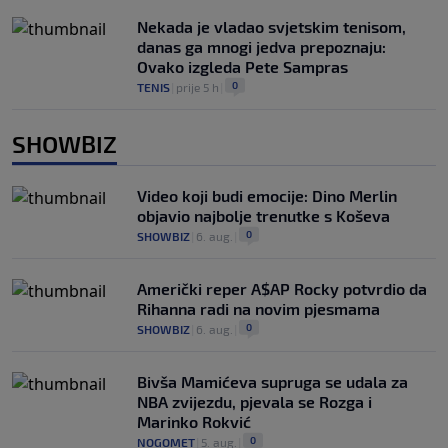
Nekada je vladao svjetskim tenisom,
danas ga mnogi jedva prepoznaju:
Ovako izgleda Pete Sampras
0
TENIS
|
prije 5 h
|
SHOWBIZ
Video koji budi emocije: Dino Merlin
objavio najbolje trenutke s Koševa
0
SHOWBIZ
|
6. aug.
|
Američki reper A$AP Rocky potvrdio da
Rihanna radi na novim pjesmama
0
SHOWBIZ
|
6. aug.
|
Bivša Mamićeva supruga se udala za
NBA zvijezdu, pjevala se Rozga i
Marinko Rokvić
0
NOGOMET
|
5. aug.
|