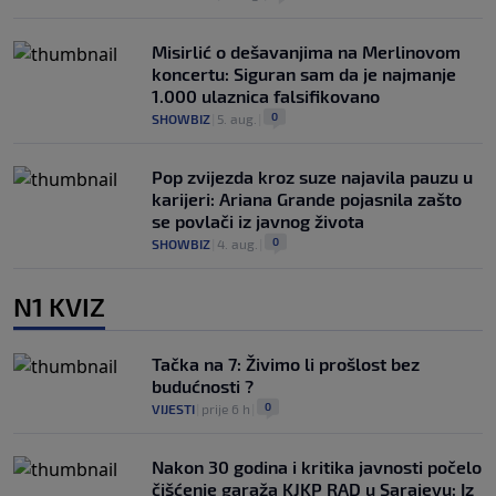
Misirlić o dešavanjima na Merlinovom
koncertu: Siguran sam da je najmanje
1.000 ulaznica falsifikovano
0
SHOWBIZ
|
5. aug.
|
Pop zvijezda kroz suze najavila pauzu u
karijeri: Ariana Grande pojasnila zašto
se povlači iz javnog života
0
SHOWBIZ
|
4. aug.
|
N1 KVIZ
Tačka na 7: Živimo li prošlost bez
budućnosti ?
0
VIJESTI
|
prije 6 h
|
Nakon 30 godina i kritika javnosti počelo
čišćenje garaža KJKP RAD u Sarajevu: Iz