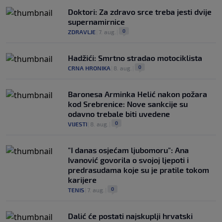
Doktori: Za zdravo srce treba jesti dvije
supernamirnice
0
ZDRAVLJE
|
7. aug.
|
Hadžići: Smrtno stradao motociklista
0
CRNA HRONIKA
|
8. aug.
|
Baronesa Arminka Helić nakon požara
kod Srebrenice: Nove sankcije su
odavno trebale biti uvedene
0
VIJESTI
|
8. aug.
|
"I danas osjećam ljubomoru": Ana
Ivanović govorila o svojoj ljepoti i
predrasudama koje su je pratile tokom
karijere
0
TENIS
|
7. aug.
|
Dalić će postati najskuplji hrvatski