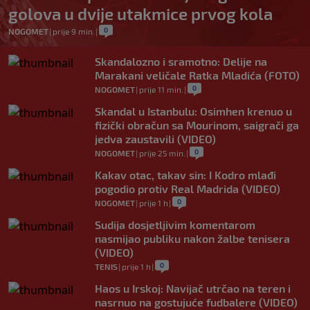
golova u dvije utakmice prvog kola
0
NOGOMET
|
prije 9 min.
|
Skandalozno i sramotno: Delije na
Marakani veličale Ratka Mladića (FOTO)
0
NOGOMET
|
prije 11 min.
|
Skandal u Istanbulu: Osimhen krenuo u
fizički obračun sa Mourinom, saigrači ga
jedva zaustavili (VIDEO)
0
NOGOMET
|
prije 25 min.
|
Kakav otac, takav sin: I Kodro mlađi
pogodio protiv Real Madrida (VIDEO)
0
NOGOMET
|
prije 1 h
|
Sudija dosjetljivim komentarom
nasmijao publiku nakon žalbe tenisera
(VIDEO)
0
TENIS
|
prije 1 h
|
Haos u Irskoj: Navijač utrčao na teren i
nasrnuo na gostujuće fudbalere (VIDEO)