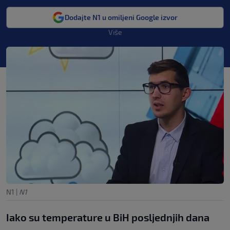
Dodajte N1 u omiljeni Google izvor
Više
N1
|
N1
Iako su temperature u BiH posljednjih dana