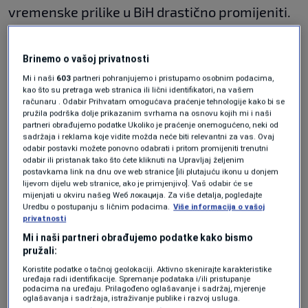
vremenske prilike u BiH drastično promijeniti.
Prema aktuelnim prognozama od utorka u BiH
kreće pravo jesenje vrijeme.
Brinemo o vašoj privatnosti
Mi i naši
603
partneri pohranjujemo i pristupamo osobnim podacima,
kao što su pretraga web stranica ili lični identifikatori, na vašem
Pad temepratura i padavine je nešto što nas
računaru . Odabir Prihvatam omogućava praćenje tehnologije kako bi se
pružila podrška dolje prikazanim svrhama na osnovu kojih mi i naši
očekuje narednih dana, a naročito hladno biće
partneri obrađujemo podatke Ukoliko je praćenje onemogućeno, neki od
sadržaja i reklama koje vidite možda neće biti relevantni za vas. Ovaj
nakon četvrtka.
odabir postavki možete ponovno odabrati i pritom promijeniti trenutni
odabir ili pristanak tako što ćete kliknuti na Upravljaj željenim
postavkama link na dnu ove web stranice [ili plutajuću ikonu u donjem
lijevom dijelu web stranice, ako je primjenjivo]. Vaš odabir će se
Meteorolog Nove BH, Nedim Sladić najavio je i
mijenjati u okviru našeg Wеб локација. Za više detalja, pogledajte
Uredbu o postupanju s ličnim podacima.
Više informacija o vašoj
prvi snijeg ove godine:
privatnosti
Mi i naši partneri obrađujemo podatke kako bismo
pružali:
"Kreću jesenje, oktobarske kiše. Temperaturno
Koristite podatke o tačnoj geolokaciji. Aktivno skenirajte karakteristike
smo ispod crvene linije (prosjek) od četvrtka, a
uređaja radi identifikacije. Spremanje podataka i/ili pristupanje
podacima na uređaju. Prilagođeno oglašavanje i sadržaj, mjerenje
više padavina se očekuje u Krajini i
oglašavanja i sadržaja, istraživanje publike i razvoj usluga.