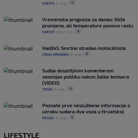
0
VIJESTI
|
8. aug.
|
Vremenska prognoza za danas: Stiže
promjena, ali temperature ponovo rastu
0
VIJESTI
|
prije 1 min
|
Hadžići: Smrtno stradao motociklista
0
CRNA HRONIKA
|
8. aug.
|
Sudija dosjetljivim komentarom
nasmijao publiku nakon žalbe tenisera
(VIDEO)
0
TENIS
|
8. aug.
|
Poznate prve neslužbene informacije o
uzroku sudara dva voza u Hrvatskoj
0
REGIJA
|
8. aug.
|
LIFESTYLE