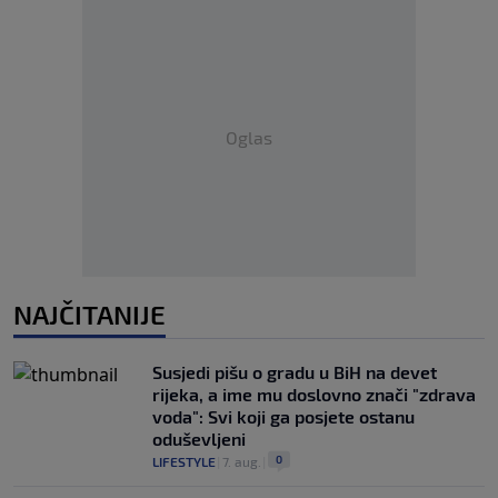
Oglas
NAJČITANIJE
Susjedi pišu o gradu u BiH na devet
rijeka, a ime mu doslovno znači "zdrava
voda": Svi koji ga posjete ostanu
oduševljeni
0
LIFESTYLE
|
7. aug.
|