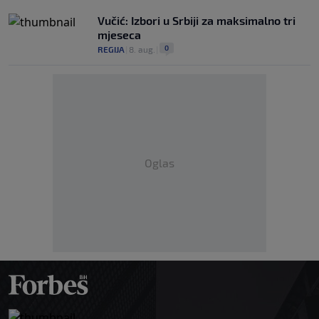
Vučić: Izbori u Srbiji za maksimalno tri
mjeseca
0
REGIJA
|
8. aug.
|
Oglas