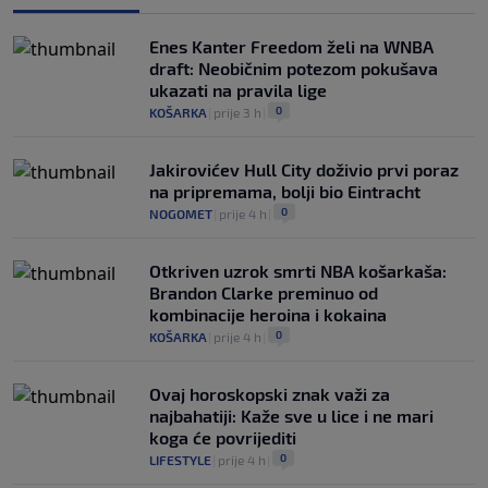
Enes Kanter Freedom želi na WNBA
draft: Neobičnim potezom pokušava
ukazati na pravila lige
0
KOŠARKA
|
prije 3 h
|
Jakirovićev Hull City doživio prvi poraz
na pripremama, bolji bio Eintracht
0
NOGOMET
|
prije 4 h
|
Otkriven uzrok smrti NBA košarkaša:
Brandon Clarke preminuo od
kombinacije heroina i kokaina
0
KOŠARKA
|
prije 4 h
|
Ovaj horoskopski znak važi za
najbahatiji: Kaže sve u lice i ne mari
koga će povrijediti
0
LIFESTYLE
|
prije 4 h
|