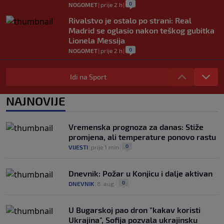
0
NOGOMET
|
prije 2 h
|
Rivalstvo je ostalo po strani: Real
Madrid se oglasio nakon teškog gubitka
Lionela Messija
0
NOGOMET
|
prije 2 h
|
WNBA igračice odgovorile Kanteru
nakon provokacije: "Nećemo biti politički
Idi na Sport
pijuni"
0
KOŠARKA
|
prije 2 h
|
NAJNOVIJE
Infantino nekada poručivao: "Novac
FIFA-e je vaš novac", danas se suočava s
Vremenska prognoza za danas: Stiže
najvećom krizom
promjena, ali temperature ponovo rastu
0
NOGOMET
|
prije 3 h
|
0
VIJESTI
|
prije 1 min
|
Dnevnik: Požar u Konjicu i dalje aktivan
0
DNEVNIK
|
8. aug.
|
U Bugarskoj pao dron "kakav koristi
Ukrajina", Sofija pozvala ukrajinsku