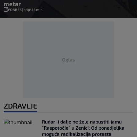
metar
FORBES
|
prije 15 min.
Oglas
ZDRAVLJE
Rudari i dalje ne žele napustiti jamu
"Raspotočje" u Zenici: Od ponedjeljka
moguća radikalizacija protesta