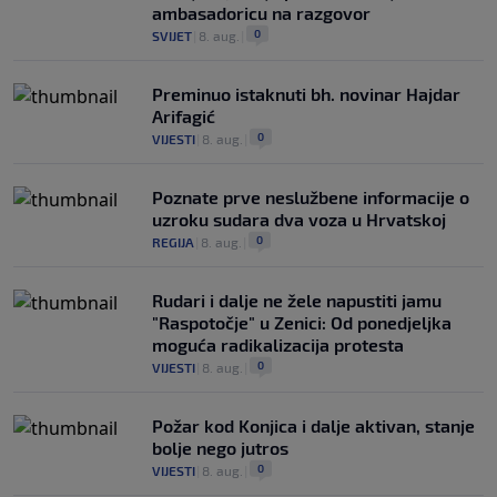
ambasadoricu na razgovor
0
SVIJET
|
8. aug.
|
Preminuo istaknuti bh. novinar Hajdar
Arifagić
0
VIJESTI
|
8. aug.
|
Poznate prve neslužbene informacije o
uzroku sudara dva voza u Hrvatskoj
0
REGIJA
|
8. aug.
|
Rudari i dalje ne žele napustiti jamu
"Raspotočje" u Zenici: Od ponedjeljka
moguća radikalizacija protesta
0
VIJESTI
|
8. aug.
|
Požar kod Konjica i dalje aktivan, stanje
bolje nego jutros
0
VIJESTI
|
8. aug.
|