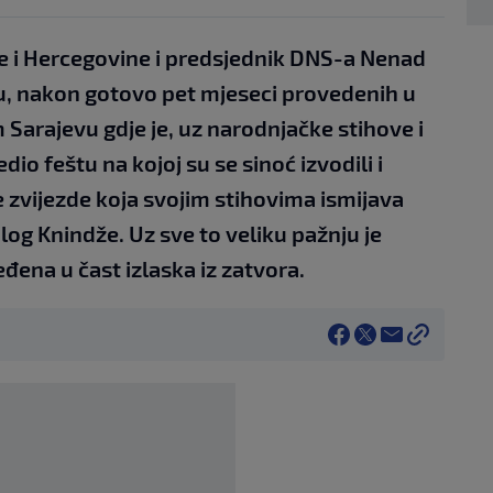
ne i Hercegovine i predsjednik DNS-a Nenad
du, nakon gotovo pet mjeseci provedenih u
m Sarajevu gdje je, uz narodnjačke stihove i
edio feštu na kojoj su se sinoć izvodili i
 zvijezde koja svojim stihovima ismijava
log Knindže. Uz sve to veliku pažnju je
ređena u čast izlaska iz zatvora.