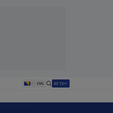
N1 TV
ENG