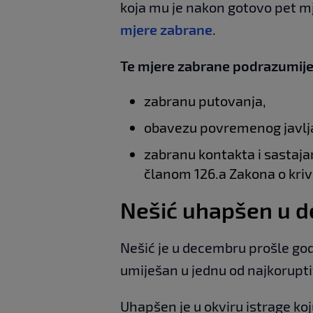
koja mu je nakon gotovo pet mj
mjere zabrane
.
Te mjere zabrane podrazumije
zabranu putovanja,
obavezu povremenog javlj
zabranu kontakta i sastaja
članom 126.a Zakona o kri
Nešić uhapšen u 
Nešić je u decembru prošle go
umiješan u jednu od najkorupti
Uhapšen je u okviru istrage koju