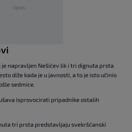
Oglas
ovi
e napravljen Nešićev lik i tri dignuta prsta
sto diže kada je u javnosti, a to je isto učinio
rošle sedmice.
ušava isprovocirati pripadnike ostalih
uta tri prsta predstavljaju svekršćanski