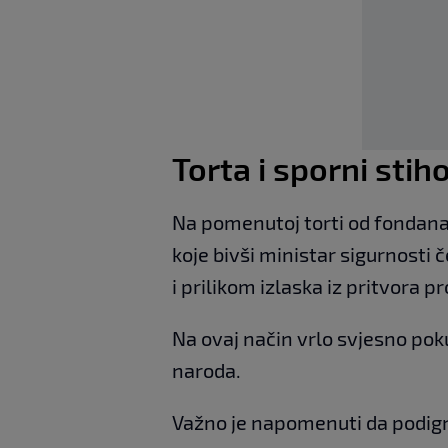
Torta i sporni stih
Na pomenutoj torti od fondana j
koje bivši ministar sigurnosti če
i prilikom izlaska iz pritvora p
Na ovaj način vrlo svjesno pok
naroda.
Važno je napomenuti da podign