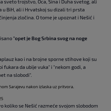
a sveto trojstvo, Oca, Sina i Duha svetog, ali
u BiH, ali i Hrvatskoj su dizali tri prsta
injenja zločina. O tome je upoznat i Nešić i
spisano
"opet je Bog Srbina svog na noge
i aplauz kao i na brojne sporne stihove koji su
i fukara da ubije vuka" i "nekom godi, a
et na slobodi".
nom Sarajevu nakon izlaska uz pritvora.
25
vo koliko se Nešić razmeće svojom slobodom