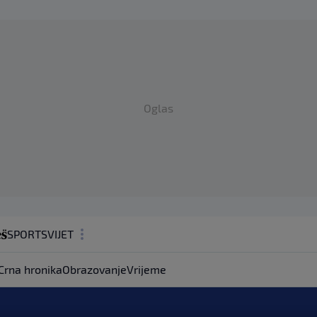
Oglas
SPORT
SVIJET
MAGAZIN
Crna hronika
Obrazovanje
Vrijeme
ZDRAVLJE