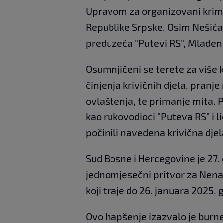
Upravom za organizovani krimi
Republike Srpske. Osim Nešića,
preduzeća "Putevi RS", Mladen L
Osumnjičeni se terete za više k
činjenja krivičnih djela, pranj
ovlaštenja, te primanje mita. 
kao rukovodioci "Puteva RS" i 
počinili navedena krivična djel
Sud Bosne i Hercegovine je 27
jednomjesečni pritvor za Nena
koji traje do 26. januara 2025. 
Ovo hapšenje izazvalo je burne