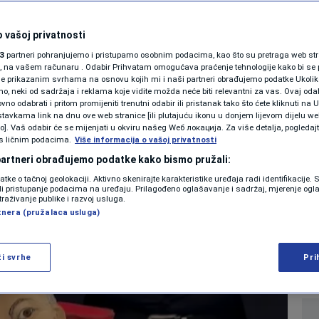
SHOWBIZ
obodu "proslavio" u
KOLUMNE
 vašoj privatnosti
3
partneri pohranjujemo i pristupamo osobnim podacima, kao što su pretraga web stran
vu: Dobio i tortu s
ori, na vašem računaru . Odabir Prihvatam omogućava praćenje tehnologije kako bi se 
je prikazanim svrhama na osnovu kojih mi i naši partneri obrađujemo podatke Ukoliko
 neki od sadržaja i reklama koje vidite možda neće biti relevantni za vas. Ovaj odab
 tri prsta
PODCAST
no odabrati i pritom promijeniti trenutni odabir ili pristanak tako što ćete kliknuti na U
tavkama link na dnu ove web stranice [ili plutajuću ikonu u donjem lijevom dijelu we
N1 SPECIJAL
vo]. Vaš odabir će se mijenjati u okviru našeg Wеб локација. Za više detalja, pogledaj
s ličnim podacima.
Više informacija o vašoj privatnosti
0
VIJESTI
komentara
|
|
FENOMENI
 partneri obrađujemo podatke kako bismo pružali:
datke o tačnoj geolokaciji. Aktivno skenirajte karakteristike uređaja radi identifikacije.
NEISTRAŽENO
ili pristupanje podacima na uređaju. Prilagođeno oglašavanje i sadržaj, mjerenje ogl
Više
traživanje publike i razvoj usluga.
tnera (pružalaca usluga)
VIRALNO
FOTO
ži svrhe
Pri
PROMO
VIDEO