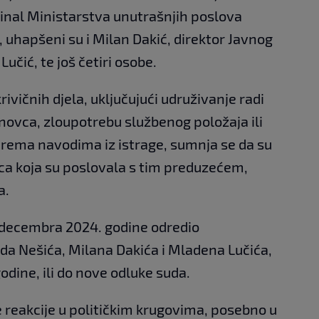
nal Ministarstva unutrašnjih poslova
 uhapšeni su i Milan Dakić, direktor Javnog
učić, te još četiri osobe.
rivičnih djela, uključujući udruživanje radi
e novca, zloupotrebu službenog položaja ili
Prema navodima iz istrage, sumnja se da su
lica koja su poslovala s tim preduzećem,
a.
. decembra 2024. godine odredio
da Nešića, Milana Dakića i Mladena Lučića,
godine, ili do nove odluke suda.
 reakcije u političkim krugovima, posebno u