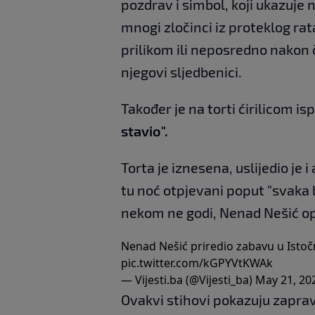
pozdrav i simbol, koji ukazuje n
mnogi zločinci iz proteklog rata 
prilikom ili neposredno nakon č
njegovi sljedbenici.
Također je na torti ćirilicom i
stavio".
Torta je iznesena, uslijedio je 
tu noć otpjevani poput "svaka b
nekom ne godi, Nenad Nešić op
Nenad Nešić priredio zabavu u Istoč
pic.twitter.com/kGPYVtKWAk
— Vijesti.ba (@Vijesti_ba)
May 21, 20
Ovakvi stihovi pokazuju zapra