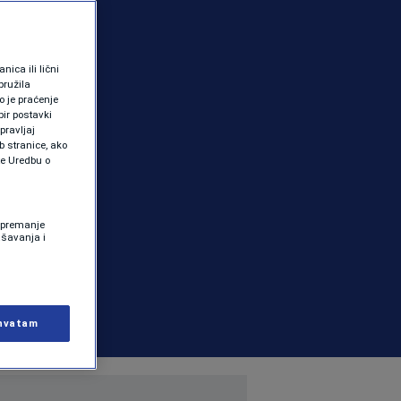
ica ili lični
pružila
 je praćenje
ir postavki
pravljaj
b stranice, ako
te Uredbu o
 Spremanje
ašavanja i
hvatam