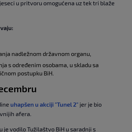
eseci u pritvoru omogućena uz tek tri blaže
vaju:
anja nadležnom državnom organu,
nja s određenim osobama, u skladu sa
vičnom postupku BiH.
decembru
dine
uhapšen u akciji "Tunel 2"
jer je bio
vnijih afera.
 je vodilo Tužilaštvo BiH u saradnji s