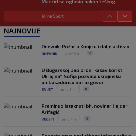
Madrid se oglasio nakon teškog
gubitka Lionela Messija
|
|
0
NOGOMET
prije 4 h
Idi na Sport
WNBA igračice odgovorile Kanteru
NAJNOVIJE
nakon provokacije: "Nećemo biti
politički pijuni"
|
|
0
KOŠARKA
prije 5 h
Dnevnik: Požar u Konjicu i dalje aktivan
|
|
0
DNEVNIK
prije 3 h
Infantino nekada poručivao: "Novac
FIFA-e je vaš novac", danas se suočava
s najvećom krizom
U Bugarskoj pao dron "kakav koristi
|
|
0
NOGOMET
prije 6 h
Ukrajina", Sofija pozvala ukrajinsku
ambasadoricu na razgovor
|
|
0
SVIJET
prije 3 h
Preminuo istaknuti bh. novinar Hajdar
Arifagić
|
|
0
VIJESTI
prije 4 h
Poznate prve neslužbene informacije o