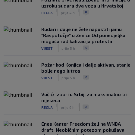
uzroku sudara dva voza u Hrvatskoj
|
|
0
REGIJA
prije 4 h
Rudari i dalje ne žele napustiti jamu
"Raspotočje" u Zenici: Od ponedjeljka
moguća radikalizacija protesta
|
|
0
VIJESTI
prije 5 h
Požar kod Konjica i dalje aktivan, stanje
bolje nego jutros
|
|
0
VIJESTI
prije 5 h
Vučić: Izbori u Srbiji za maksimalno tri
mjeseca
|
|
0
REGIJA
prije 6 h
Enes Kanter Freedom želi na WNBA
draft: Neobičnim potezom pokušava