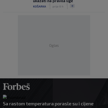
ukazati na pravila lige
|
|
0
KOŠARKA
prije 6 h
Oglas
Sa rastom temperatura porasle su i cijene