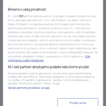
Brinemo o vašoj privatnosti
Mi i naši
603
partneri pohranjujemo i pristupamo osobnim podacima, kao
što su pretraga web stranica ili lični identifikatori, na vašem računaru .
Pošalji komentar
Odabir Prihvatam omogućava praćenje tehnologije kako bi se pružila
podrška dolje prikazanim svrhama na osnovu kojih mi i naši partneri
obrađujemo podatke Ukoliko je praćenje onemogućeno, neki od sadržaja i
reklama koje vidite možda neće biti relevantni za vas. Ovaj odabir postavki
možete ponovno odabrati i pritom promijeniti trenutni odabir ili pristanak
tako što ćete kliknuti na Upravljaj željenim postavkama link na dnu ove
web stranice [ili plutajuću ikonu u donjem lijevom dijelu web stranice, ako
je primjenjivo]. Vaš odabir će se mijenjati u okviru našeg Wеб локација. Za
više detalja, pogledajte Uredbu o postupanju s ličnim podacima.
Više
informacija o vašoj privatnosti
Mi i naši partneri obrađujemo podatke kako bismo pružali:
Koristite podatke o tačnoj geolokaciji. Aktivno skenirajte karakteristike
Oglas
uređaja radi identifikacije. Spremanje podataka i/ili pristupanje podacima
na uređaju. Prilagođeno oglašavanje i sadržaj, mjerenje oglašavanja i
sadržaja, istraživanje publike i razvoj usluga.
Spisak partnera (pružalaca usluga)
Prikaži svrhe