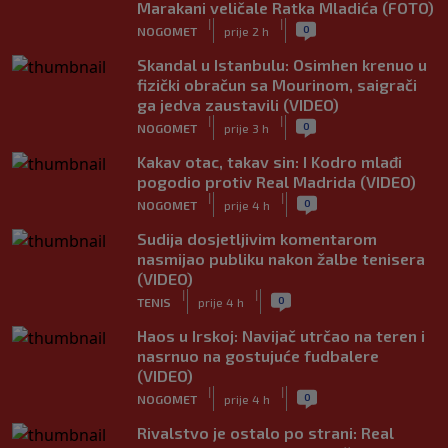
Marakani veličale Ratka Mladića (FOTO)
|
|
0
NOGOMET
prije 2 h
Skandal u Istanbulu: Osimhen krenuo u
fizički obračun sa Mourinom, saigrači
ga jedva zaustavili (VIDEO)
|
|
0
NOGOMET
prije 3 h
Kakav otac, takav sin: I Kodro mlađi
pogodio protiv Real Madrida (VIDEO)
|
|
0
NOGOMET
prije 4 h
Sudija dosjetljivim komentarom
nasmijao publiku nakon žalbe tenisera
(VIDEO)
|
|
0
TENIS
prije 4 h
Haos u Irskoj: Navijač utrčao na teren i
nasrnuo na gostujuće fudbalere
(VIDEO)
|
|
0
NOGOMET
prije 4 h
Rivalstvo je ostalo po strani: Real