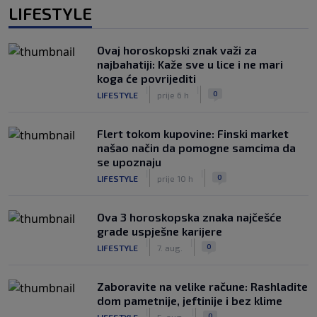
LIFESTYLE
Ovaj horoskopski znak važi za
najbahatiji: Kaže sve u lice i ne mari
koga će povrijediti
|
|
0
LIFESTYLE
prije 6 h
Flert tokom kupovine: Finski market
našao način da pomogne samcima da
se upoznaju
|
|
0
LIFESTYLE
prije 10 h
Ova 3 horoskopska znaka najčešće
grade uspješne karijere
|
|
0
LIFESTYLE
7. aug.
Zaboravite na velike račune: Rashladite
dom pametnije, jeftinije i bez klime
|
|
0
LIFESTYLE
5. aug.