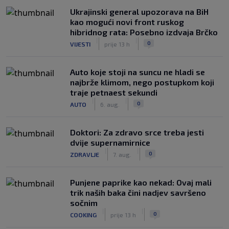
Ukrajinski general upozorava na BiH
kao mogući novi front ruskog
hibridnog rata: Posebno izdvaja Brčko
|
|
0
VIJESTI
prije 13 h
Auto koje stoji na suncu ne hladi se
najbrže klimom, nego postupkom koji
traje petnaest sekundi
|
|
0
AUTO
6. aug.
Doktori: Za zdravo srce treba jesti
dvije supernamirnice
|
|
0
ZDRAVLJE
7. aug.
Punjene paprike kao nekad: Ovaj mali
trik naših baka čini nadjev savršeno
sočnim
|
|
0
COOKING
prije 13 h