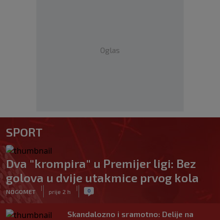
Oglas
SPORT
Dva "krompira" u Premijer ligi: Bez
golova u dvije utakmice prvog kola
|
|
0
NOGOMET
prije 2 h
Skandalozno i sramotno: Delije na