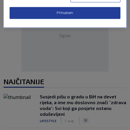
Prihvatam
Oglas
NAJČITANIJE
Susjedi pišu o gradu u BiH na devet
rijeka, a ime mu doslovno znači "zdrava
voda": Svi koji ga posjete ostanu
oduševljeni
|
|
0
LIFESTYLE
7. aug.