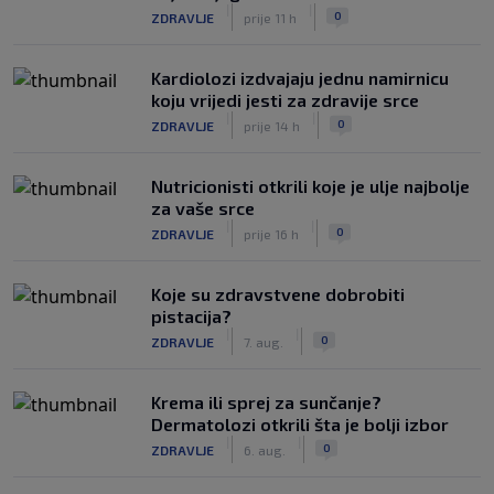
|
|
0
ZDRAVLJE
prije 11 h
Kardiolozi izdvajaju jednu namirnicu
koju vrijedi jesti za zdravije srce
|
|
0
ZDRAVLJE
prije 14 h
Nutricionisti otkrili koje je ulje najbolje
za vaše srce
|
|
0
ZDRAVLJE
prije 16 h
Koje su zdravstvene dobrobiti
pistacija?
|
|
0
ZDRAVLJE
7. aug.
Krema ili sprej za sunčanje?
Dermatolozi otkrili šta je bolji izbor
|
|
0
ZDRAVLJE
6. aug.