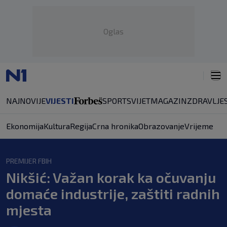
Oglas
NAJNOVIJE
VIJESTI
SPORT
SVIJET
MAGAZIN
ZDRAVLJE
Ekonomija
Kultura
Regija
Crna hronika
Obrazovanje
Vrijeme
PREMIJER FBIH
Nikšić: Važan korak ka očuvanju
domaće industrije, zaštiti radnih
mjesta