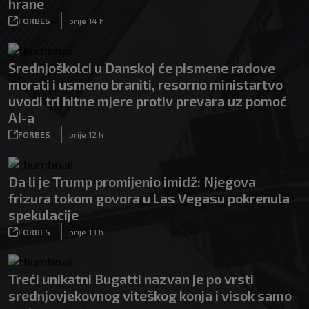
hrane
|
FORBES
prije 14 h
Srednjoškolci u Danskoj će pismene radove
morati i usmeno braniti, resorno ministartvo
uvodi tri hitne mjere protiv prevara uz pomoć
AI-a
|
FORBES
prije 12 h
Da li je Trump promijenio imidž: Njegova
frizura tokom govora u Las Vegasu pokrenula
spekulacije
|
FORBES
prije 13 h
Treći unikatni Bugatti nazvan je po vrsti
srednjovjekovnog viteškog konja i visok samo