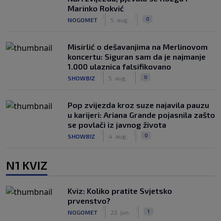
Marinko Rokvić
|
|
0
NOGOMET
5. aug.
Misirlić o dešavanjima na Merlinovom
koncertu: Siguran sam da je najmanje
1.000 ulaznica falsifikovano
|
|
0
SHOWBIZ
5. aug.
Pop zvijezda kroz suze najavila pauzu
u karijeri: Ariana Grande pojasnila zašto
se povlači iz javnog života
|
|
0
SHOWBIZ
4. aug.
N1 KVIZ
Kviz: Koliko pratite Svjetsko
prvenstvo?
|
|
1
NOGOMET
22. jun.