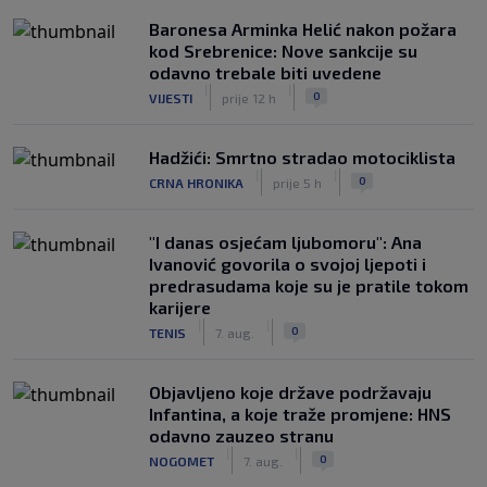
Baronesa Arminka Helić nakon požara
kod Srebrenice: Nove sankcije su
odavno trebale biti uvedene
|
|
0
VIJESTI
prije 12 h
Hadžići: Smrtno stradao motociklista
|
|
0
CRNA HRONIKA
prije 5 h
"I danas osjećam ljubomoru": Ana
Ivanović govorila o svojoj ljepoti i
predrasudama koje su je pratile tokom
karijere
|
|
0
TENIS
7. aug.
Objavljeno koje države podržavaju
Infantina, a koje traže promjene: HNS
odavno zauzeo stranu
|
|
0
NOGOMET
7. aug.