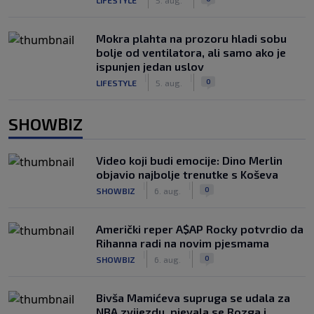
Mokra plahta na prozoru hladi sobu
bolje od ventilatora, ali samo ako je
ispunjen jedan uslov
|
|
0
LIFESTYLE
5. aug.
SHOWBIZ
Video koji budi emocije: Dino Merlin
objavio najbolje trenutke s Koševa
|
|
0
SHOWBIZ
6. aug.
Američki reper A$AP Rocky potvrdio da
Rihanna radi na novim pjesmama
|
|
0
SHOWBIZ
6. aug.
Bivša Mamićeva supruga se udala za
NBA zvijezdu, pjevala se Rozga i