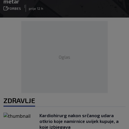
metar
|
FORBES
prije 12 h
Oglas
ZDRAVLJE
Kardiohirurg nakon srčanog udara
otkrio koje namirnice uvijek kupuje, a
koje izbjegava