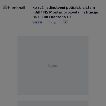
Ko ruši jedinstveni policijski sistem
FBiH? NS Mostar prozvala institucije
HNK, ZHK i Kantona 10
|
|
0
VIJESTI
7. aug.
Oglas