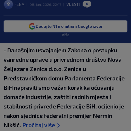
0
FENA
VIJESTI
|
08. jun. 2026. 22:17
|
|
Dodajte N1 u omiljeni Google izvor
Više
- Današnjim usvajanjem Zakona o postupku
vanredne uprave u privrednom društvu Nova
Željezara Zenica d.o.o. Zenica u
Predstavničkom domu Parlamenta Federacije
BiH napravili smo važan korak ka očuvanju
domaće industrije, zaštiti radnih mjesta i
stabilnosti privrede Federacije BiH, ocijenio je
nakon sjednice federalni premijer Nermin
Nikšić.
Pročitaj više