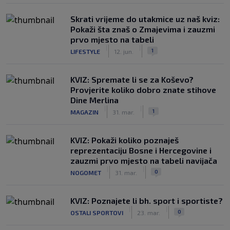
Skrati vrijeme do utakmice uz naš kviz:
Pokaži šta znaš o Zmajevima i zauzmi
prvo mjesto na tabeli
|
|
1
LIFESTYLE
12. jun.
KVIZ: Spremate li se za Koševo?
Provjerite koliko dobro znate stihove
Dine Merlina
|
|
1
MAGAZIN
31. mar.
KVIZ: Pokaži koliko poznaješ
reprezentaciju Bosne i Hercegovine i
zauzmi prvo mjesto na tabeli navijača
|
|
0
NOGOMET
31. mar.
KVIZ: Poznajete li bh. sport i sportiste?
|
|
0
OSTALI SPORTOVI
23. mar.