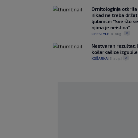
Ornitologinja otkril
nikad ne treba držat
ljubimce: "Sve što se
njima je neistina"
0
LIFESTYLE
|
4. aug.
|
Nestvaran rezultat:
košarkašice izgubile
0
KOŠARKA
|
5. aug.
|