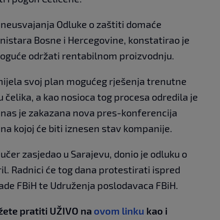
eusvajanja Odluke o zaštiti domaće
inistara Bosne i Hercegovine, konstatirao je
oguće održati rentabilnom proizvodnju.
znijela svoj plan mogućeg rješenja trenutne
 čelika, a kao nosioca tog procesa odredila je
nas je zakazana nova pres-konferencija
na kojoj će biti iznesen stav kompanije.
 jučer zasjedao u Sarajevu, donio je odluku o
il. Radnici će tog dana protestirati ispred
lade FBiH te Udruženja poslodavaca FBiH.
žete pratiti UŽIVO na
ovom linku
kao i