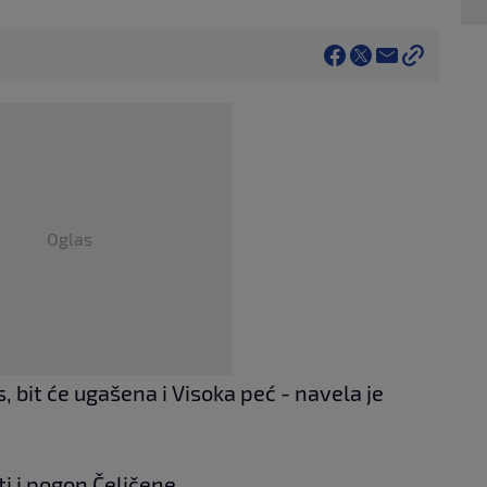
Oglas
 bit će ugašena i Visoka peć - navela je
i i pogon Čeličene.