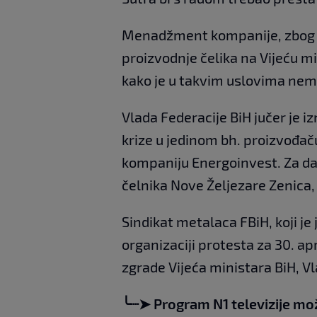
Menadžment kompanije, zbog n
proizvodnje čelika na Vijeću m
kako je u takvim uslovima nem
Vlada Federacije BiH jučer je i
krize u jedinom bh. proizvođaču
kompaniju Energoinvest. Za da
čelnika Nove Željezare Zenica, 
Sindikat metalaca FBiH, koji je
organizaciji protesta za 30. apr
zgrade Vijeća ministara BiH, V
╰┈➤ Program N1 televizije mo