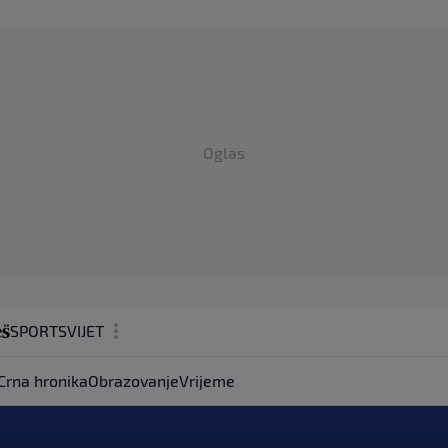
Oglas
SPORT
SVIJET
MAGAZIN
Crna hronika
Obrazovanje
Vrijeme
ZDRAVLJE