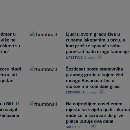
 odmor u
Ljudi u ovom gradu žive u
e više ne
rupama iskopanim u brdu, a
roškovi su
kad prošire spavaću sobu
ćinu"
ponekad nađu drago kamenje
0
LIFESTYLE
|
2. aug.
|
zoru hladi
Šezdeset posto stanovnika
tora, ali
glavnog grada u kojem živi
n jedan
mnogo Bosanaca živi u
stanovima koje daje grad
0
EKONOMIJA
|
5. aug.
|
 u BiH: U
Na najtoplijem naseljenom
i navijali
mjestu na svijetu ljudi rukama
Partizana
vade so, a karavan do prve
pijace putuje dva dana
0
SVIJET
|
5. aug.
|