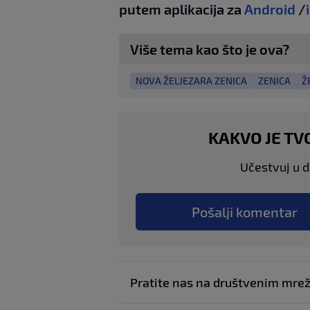
putem aplikacija za
Android
/
Više tema kao što je ova?
NOVA ŽELJEZARA ZENICA
ZENICA
Ž
KAKVO JE TV
Učestvuj u di
Pošalji komentar
Pratite nas na društvenim mr