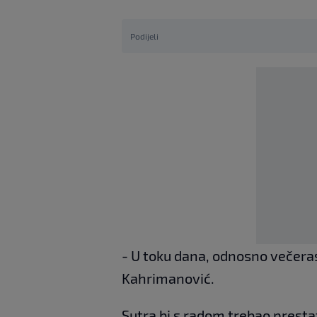
Podijeli
- U toku dana, odnosno večeras,
Kahrimanović.
Sutra bi s radom trebao prestat