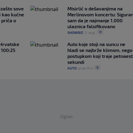
a zašto sove
Misirlić o dešavanjima na
i kao kućne
Merlinovom koncertu: Sigura
 priča o
sam da je najmanje 1.000
ulaznica falsifikovano
0
SHOWBIZ
|
5. aug.
|
 Hrvatske
Auto koje stoji na suncu ne
 100:25
hladi se najbrže klimom, nego
postupkom koji traje petnaest
sekundi
0
AUTO
|
prije 15 h
|
Oglas