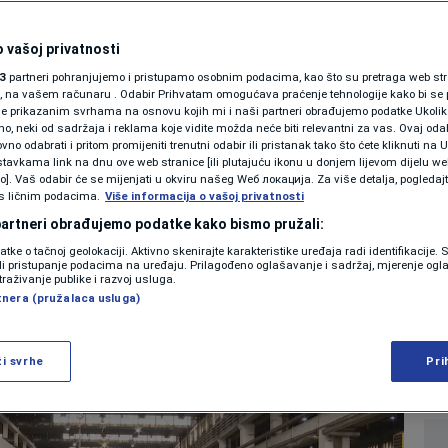
SHOWBIZ
 Zenica: Jutros
KOLUMNE
 vašoj privatnosti
3
partneri pohranjujemo i pristupamo osobnim podacima, kao što su pretraga web stran
glomeracija, u toku
ori, na vašem računaru . Odabir Prihvatam omogućava praćenje tehnologije kako bi se 
je prikazanim svrhama na osnovu kojih mi i naši partneri obrađujemo podatke Ukoliko
 neki od sadržaja i reklama koje vidite možda neće biti relevantni za vas. Ovaj odab
 Visoka peć
PODCAST
no odabrati i pritom promijeniti trenutni odabir ili pristanak tako što ćete kliknuti na U
tavkama link na dnu ove web stranice [ili plutajuću ikonu u donjem lijevom dijelu we
N1 SPECIJAL
vo]. Vaš odabir će se mijenjati u okviru našeg Wеб локација. Za više detalja, pogledaj
s ličnim podacima.
Više informacija o vašoj privatnosti
2
VIJESTI
komentara
|
FENOMENI
 partneri obrađujemo podatke kako bismo pružali:
datke o tačnoj geolokaciji. Aktivno skenirajte karakteristike uređaja radi identifikacije.
NEISTRAŽENO
ili pristupanje podacima na uređaju. Prilagođeno oglašavanje i sadržaj, mjerenje ogl
Više
traživanje publike i razvoj usluga.
tnera (pružalaca usluga)
VIRALNO
FOTO
ži svrhe
Pri
PROMO
VIDEO