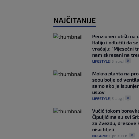
NAJČITANIJE
Penzioneri otišli na
Italiju i odlučili da s
vraćaju: "Mjesečni t
nam skresani na tre
0
LIFESTYLE
|
5. aug.
|
Mokra plahta na pro
sobu bolje od ventila
samo ako je ispunje
uslov
0
LIFESTYLE
|
5. aug.
|
Vučić tokom boravka
Čipuljićima su svi Srb
za Zvezdu, dresove 
nisu htjeli
0
NOGOMET
|
prije 13 h
|