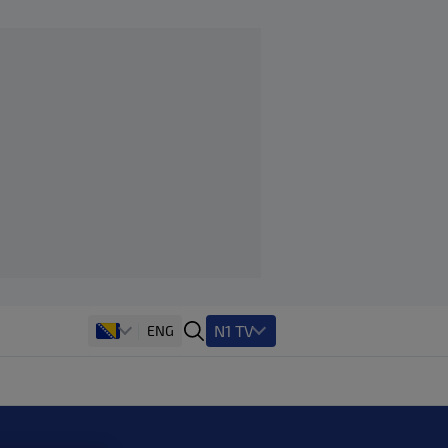
N1 TV
ENG