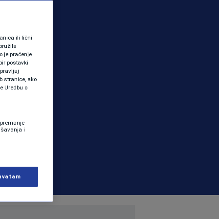
ica ili lični
pružila
 je praćenje
ir postavki
pravljaj
b stranice, ako
te Uredbu o
 Spremanje
ašavanja i
hvatam