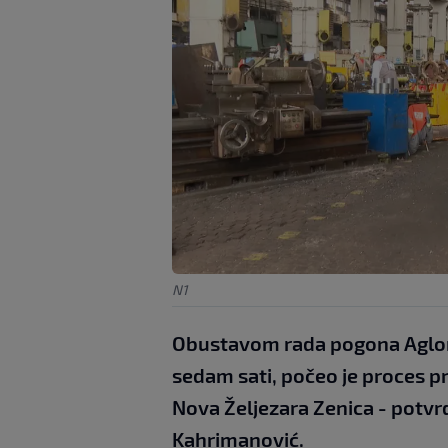
N1
Obustavom rada pogona Aglomer
sedam sati, počeo je proces p
Nova Željezara Zenica - potvrd
Kahrimanović.