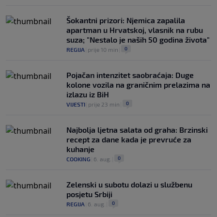
Šokantni prizori: Njemica zapalila
apartman u Hrvatskoj, vlasnik na rubu
suza; "Nestalo je naših 50 godina života"
0
REGIJA
|
prije 10 min
|
Pojačan intenzitet saobraćaja: Duge
kolone vozila na graničnim prelazima na
izlazu iz BiH
0
VIJESTI
|
prije 23 min
|
Najbolja ljetna salata od graha: Brzinski
recept za dane kada je prevruće za
kuhanje
0
COOKING
|
6. aug.
|
Zelenski u subotu dolazi u službenu
posjetu Srbiji
0
REGIJA
|
6. aug.
|