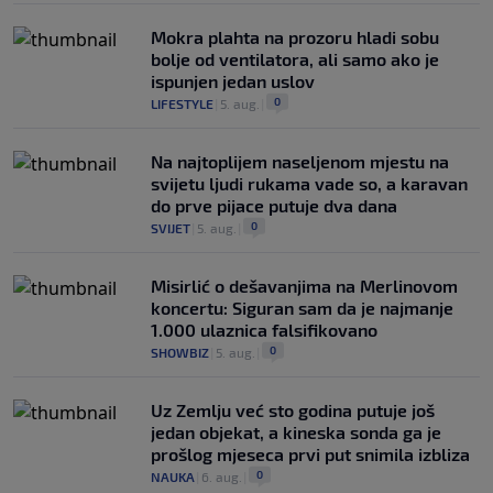
Mokra plahta na prozoru hladi sobu
bolje od ventilatora, ali samo ako je
ispunjen jedan uslov
0
LIFESTYLE
|
5. aug.
|
Na najtoplijem naseljenom mjestu na
svijetu ljudi rukama vade so, a karavan
do prve pijace putuje dva dana
0
SVIJET
|
5. aug.
|
Misirlić o dešavanjima na Merlinovom
koncertu: Siguran sam da je najmanje
1.000 ulaznica falsifikovano
0
SHOWBIZ
|
5. aug.
|
Uz Zemlju već sto godina putuje još
jedan objekat, a kineska sonda ga je
prošlog mjeseca prvi put snimila izbliza
0
NAUKA
|
6. aug.
|