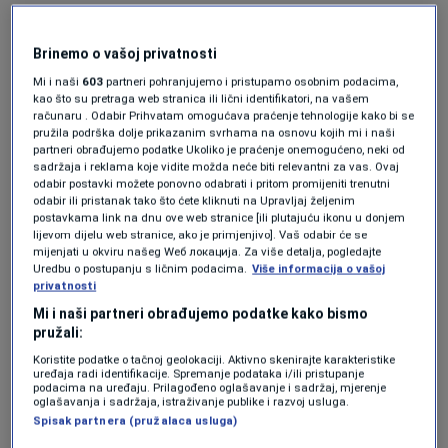
korak unuzad za pravosuđe. Svakako se rok
hapšenja poklopa sa insinuacijama...
Brinemo o vašoj privatnosti
Mi i naši
603
partneri pohranjujemo i pristupamo osobnim podacima,
kao što su pretraga web stranica ili lični identifikatori, na vašem
Izetbegović je za prvo hapšenje Mehmedagića
računaru . Odabir Prihvatam omogućava praćenje tehnologije kako bi se
pružila podrška dolje prikazanim svrhama na osnovu kojih mi i naši
rekao da je to politički montiran proces. Isti je
partneri obrađujemo podatke Ukoliko je praćenje onemogućeno, neki od
sadržaja i reklama koje vidite možda neće biti relevantni za vas. Ovaj
imao komentar i za vaš slučaj sa nabavkom
odabir postavki možete ponovno odabrati i pritom promijeniti trenutni
odabir ili pristanak tako što ćete kliknuti na Upravljaj željenim
respiratora?
postavkama link na dnu ove web stranice [ili plutajuću ikonu u donjem
lijevom dijelu web stranice, ako je primjenjivo]. Vaš odabir će se
mijenjati u okviru našeg Wеб локација. Za više detalja, pogledajte
Bakir (Izetbegović) je bio u pravu kad sam ja u
Uredbu o postupanju s ličnim podacima.
Više informacija o vašoj
privatnosti
pitanju. Saznao sam aktere i spoznao sam sve
Mi i naši partneri obrađujemo podatke kako bismo
relacije (u predmetu Respiratori) i to je zaista
pružali:
Koristite podatke o tačnoj geolokaciji. Aktivno skenirajte karakteristike
politički proces.
uređaja radi identifikacije. Spremanje podataka i/ili pristupanje
podacima na uređaju. Prilagođeno oglašavanje i sadržaj, mjerenje
oglašavanja i sadržaja, istraživanje publike i razvoj usluga.
Spisak partnera (pružalaca usluga)
Izgledate veoma opušteno pred pravomoćnu