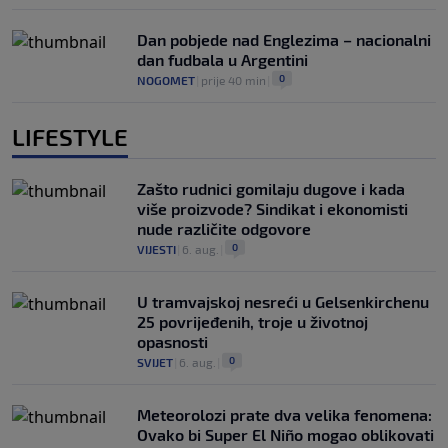
Dan pobjede nad Englezima – nacionalni
dan fudbala u Argentini
0
NOGOMET
|
prije 40 min
|
LIFESTYLE
Zašto rudnici gomilaju dugove i kada
više proizvode? Sindikat i ekonomisti
nude različite odgovore
0
VIJESTI
|
6. aug.
|
U tramvajskoj nesreći u Gelsenkirchenu
25 povrijeđenih, troje u životnoj
opasnosti
0
SVIJET
|
6. aug.
|
Meteorolozi prate dva velika fenomena:
Ovako bi Super El Niño mogao oblikovati