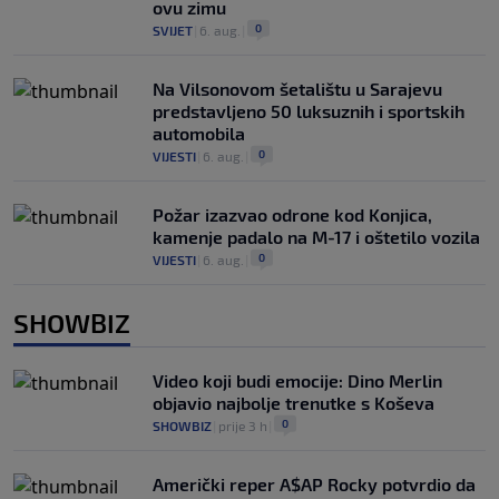
ovu zimu
0
SVIJET
|
6. aug.
|
Na Vilsonovom šetalištu u Sarajevu
predstavljeno 50 luksuznih i sportskih
automobila
0
VIJESTI
|
6. aug.
|
Požar izazvao odrone kod Konjica,
kamenje padalo na M-17 i oštetilo vozila
0
VIJESTI
|
6. aug.
|
SHOWBIZ
Video koji budi emocije: Dino Merlin
objavio najbolje trenutke s Koševa
0
SHOWBIZ
|
prije 3 h
|
Američki reper A$AP Rocky potvrdio da