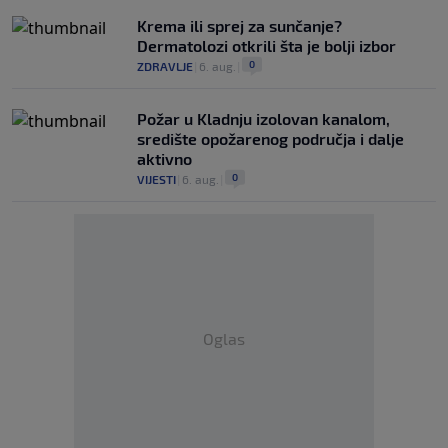
Krema ili sprej za sunčanje?
Dermatolozi otkrili šta je bolji izbor
0
ZDRAVLJE
|
6. aug.
|
Požar u Kladnju izolovan kanalom,
središte opožarenog područja i dalje
aktivno
0
VIJESTI
|
6. aug.
|
Oglas