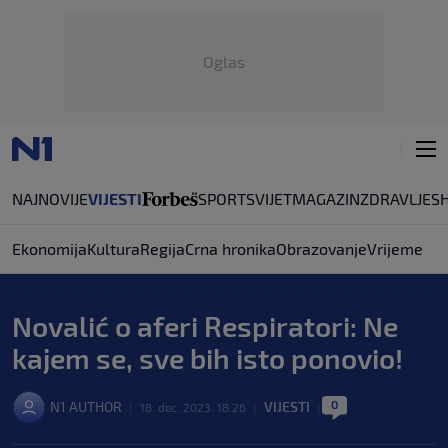
Oglas
NAJNOVIJE
VIJESTI
SPORT
SVIJET
MAGAZIN
ZDRAVLJE
S
Ekonomija
Kultura
Regija
Crna hronika
Obrazovanje
Vrijeme
Novalić o aferi Respiratori: Ne
kajem se, sve bih isto ponovio!
0
N1 AUTHOR
VIJESTI
|
18. dec. 2023. 18:26
|
|