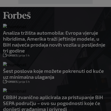
Analiza tržišta automobila: Evropa vjeruje
hibridima, Amerika traži jeftinije modele, u
BiH najveća prodaja novih vozila u posljednje
tri godine
FORBES
|
prije 1 h
Šest poslova koje možete pokrenuti od kuće
uz minimalna ulaganja
FORBES
|
prije 5 h
CBBiH zvanično aplicirala za pristupanje BiH
SEPA području – ovo su pogodnosti koje će
donijeti građanima i privredi