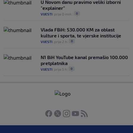
U Novom danu pravimo veliki izborni
"explainer"
0
VIJESTI
|
prije 0 min.
|
Vlada FBiH: 530.000 KM za oblast
kulture i sporta, te vjerske institucije
0
VIJESTI
|
prije 2 h
|
N1 BiH YouTube kanal premašio 100.000
pretplatnika
0
VIJESTI
|
prije 5 h
|