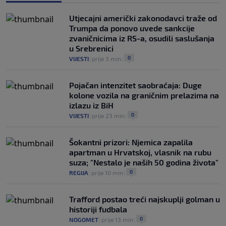
Utjecajni američki zakonodavci traže od
Trumpa da ponovo uvede sankcije
zvaničnicima iz RS-a, osudili saslušanja
u Srebrenici
0
VIJESTI
|
prije 3 min
|
Pojačan intenzitet saobraćaja: Duge
kolone vozila na graničnim prelazima na
izlazu iz BiH
0
VIJESTI
|
prije 23 min
|
Šokantni prizori: Njemica zapalila
apartman u Hrvatskoj, vlasnik na rubu
suza; "Nestalo je naših 50 godina života"
0
REGIJA
|
prije 10 min
|
Trafford postao treći najskuplji golman u
historiji fudbala
0
NOGOMET
|
prije 13 min
|