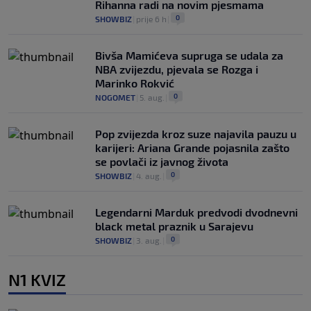
Rihanna radi na novim pjesmama
0
SHOWBIZ
|
prije 6 h
|
Bivša Mamićeva supruga se udala za
NBA zvijezdu, pjevala se Rozga i
Marinko Rokvić
0
NOGOMET
|
5. aug.
|
Pop zvijezda kroz suze najavila pauzu u
karijeri: Ariana Grande pojasnila zašto
se povlači iz javnog života
0
SHOWBIZ
|
4. aug.
|
Legendarni Marduk predvodi dvodnevni
black metal praznik u Sarajevu
0
SHOWBIZ
|
3. aug.
|
N1 KVIZ