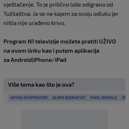
vještačenje. To je prilično loše odigrano od
Tužilaštva. Ja se ne kajem za svoju odluku jer
ništa nije urađeno krivo.
Program N1 televizije možete pratiti UŽIVO
na
ovom linku
kao i putem aplikacija
za
An
droid
|
iPhone/iPad
Više tema kao što je ova?
AFERA RESPIRATORI
ALMIR BADNJEVIĆ
FADIL NOVALIC
OS