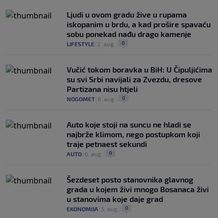
Ljudi u ovom gradu žive u rupama
iskopanim u brdu, a kad prošire spavaću
sobu ponekad nađu drago kamenje
0
LIFESTYLE
|
2. aug.
|
Vučić tokom boravka u BiH: U Čipuljićima
su svi Srbi navijali za Zvezdu, dresove
Partizana nisu htjeli
0
NOGOMET
|
6. aug.
|
Auto koje stoji na suncu ne hladi se
najbrže klimom, nego postupkom koji
traje petnaest sekundi
0
AUTO
|
6. aug.
|
Šezdeset posto stanovnika glavnog
grada u kojem živi mnogo Bosanaca živi
u stanovima koje daje grad
0
EKONOMIJA
|
5. aug.
|