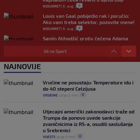
0
NOGOMET
|
6. aug.
|
Louis van Gaal pobijedio rak i poručio:
Ako vam treba selektor, pozovite mene!
0
NOGOMET
|
6. aug.
|
Sanjin Alihodžić protiv čečena Adama
Tadushaeva – borba za WAKO PRO titulu
Idi na Sport
0
OSTALI SPORTOVI
|
6. aug.
|
Arsenal ostaje praznih ruku: Vinícius
NAJNOVIJE
Júnior i Real Madrid postigli dogovor
0
NOGOMET
|
6. aug.
|
Vrućine ne posustaju: Temperature idu i
do 40 stepeni Celzijusa
0
VRIJEME
|
prije 2 min
|
Utjecajni američki zakonodavci traže od
Trumpa da ponovo uvede sankcije
zvaničnicima iz RS-a, osudili saslušanja
u Srebrenici
0
VIJESTI
|
prije 3 min
|