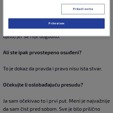
presudu?
Prikaži svrhe
Jer imam čistu savijest. Ja sam na prvom
Prihvatam
ročištu kazao da ne mogu dokazati (kazneno
djelo) jer se nije dogodilo.
Ali ste ipak prvostepeno osuđeni?
To je dokaz da pravda i pravo nisu ista stvar.
Očekujte li oslobađajuću presudu?
Ja sam očekivao to i prvi put. Meni je najvažnije
da sam čist pred sobom. Sve je bilo prilično