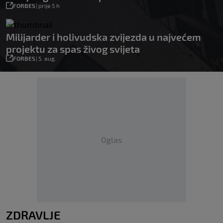
FORBES
|
prije 5 h
Milijarder i holivudska zvijezda u najvećem
projektu za spas živog svijeta
FORBES
|
5. aug.
Oglas
ZDRAVLJE