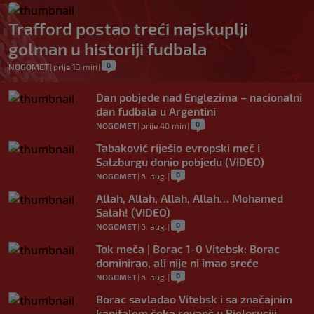
Trafford postao treći najskuplji
golman u historiji fudbala
0
NOGOMET
|
prije 13 min
|
Dan pobjede nad Englezima – nacionalni
dan fudbala u Argentini
0
NOGOMET
|
prije 40 min
|
Tabaković riješio evropski meč i
Salzburgu donio pobjedu (VIDEO)
0
NOGOMET
|
6. aug.
|
Allah, Allah, Allah, Allah… Mohamed
Salah! (VIDEO)
0
NOGOMET
|
6. aug.
|
Tok meča | Borac 1-0 Vitebsk: Borac
dominirao, ali nije ni imao sreće
0
NOGOMET
|
6. aug.
|
Borac savladao Vitebsk i sa značajnim
kapitalom čeka revanš u Bjelorusiji