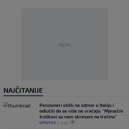
Oglas
NAJČITANIJE
Penzioneri otišli na odmor u Italiju i
odlučili da se više ne vraćaju: "Mjesečni
troškovi su nam skresani na trećinu"
0
LIFESTYLE
|
5. aug.
|