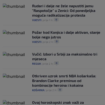
Rudari i dalje ne žele napustiti jamu
"Raspotočje" u Zenici: Od ponedjeljka
moguća radikalizacija protesta
0
VIJESTI
|
prije 1 h
|
Požar kod Konjica i dalje aktivan, stanje
bolje nego jutros
0
VIJESTI
|
prije 2 h
|
Vučić: Izbori u Srbiji za maksimalno tri
mjeseca
0
REGIJA
|
prije 2 h
|
Otkriven uzrok smrti NBA košarkaša:
Brandon Clarke preminuo od
kombinacije heroina i kokaina
0
KOŠARKA
|
prije 2 h
|
Ovaj horoskopski znak važi za