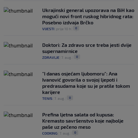
Ukrajinski general upozorava na BiH kao
mogući novi front ruskog hibridnog rata:
Posebno izdvaja Brčko
0
VIJESTI
|
prije 10 h
|
Doktori: Za zdravo srce treba jesti dvije
supernamirnice
0
ZDRAVLJE
|
7. aug.
|
"I danas osjećam ljubomoru": Ana
Ivanović govorila o svojoj ljepoti i
predrasudama koje su je pratile tokom
karijere
0
TENIS
|
7. aug.
|
Prefina ljetna salata od kupusa:
Kremasto savršenstvo koje najbolje
paše uz pečeno meso
0
COOKING
|
7. aug.
|