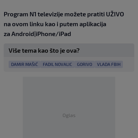
Program N1 televizije možete pratiti UŽIVO
na
ovom linku
kao i putem aplikacija
za
An
droid
|
iPhone/iPad
Više tema kao što je ova?
DAMIR MAŠIĆ
FADIL NOVALIC
GORIVO
VLADA FBIH
Oglas