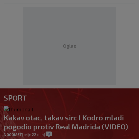
Oglas
SPORT
Kakav otac, takav sin: I Kodro mlađi
pogodio protiv Real Madrida (VIDEO)
0
NOGOMET
|
prije 22 min
|