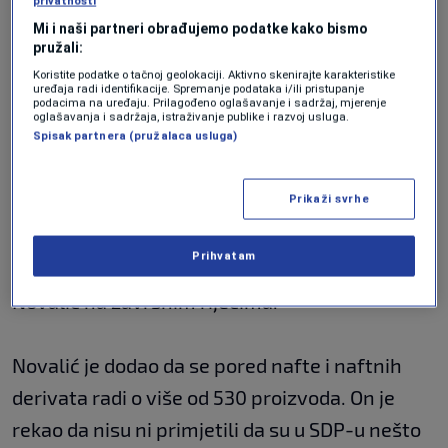
privatnosti
na naftne derivate došlo je u martu prošle
Mi i naši partneri obrađujemo podatke kako bismo
godine.
pružali:
Koristite podatke o tačnoj geolokaciji. Aktivno skenirajte karakteristike
uređaja radi identifikacije. Spremanje podataka i/ili pristupanje
podacima na uređaju. Prilagođeno oglašavanje i sadržaj, mjerenje
"Samo kratko, nemam namjeru da otklonimo
oglašavanja i sadržaja, istraživanje publike i razvoj usluga.
Spisak partnera (pružalaca usluga)
nečije zablude, namjere ili neznanje. Gospodin
Mašić je rekao da su nas oni natjerali na
Prikaži svrhe
ograničenja, a mi smo to par mjeseci ranije
dogovarali sa Republikom Srpskom, jer je
Prihvatam
moralo biti sinhronizirano"
, rekao je premijer
Novalić na završnim riječima.
Novalić je dodao da se pored nafte i naftnih
derivata radi o više od 530 proizvoda. On je
rekao da nisu ni primjetili da su u SDP-u nešto