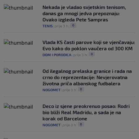
Nekada je vladao svjetskim tenisom,
danas ga mnogi jedva prepoznaju:
Ovako izgleda Pete Sampras
0
TENIS
|
prije 3 h
|
Vlada KS časti parove koji se vjenčavaju:
Evo kako do poklon vaučera od 300 KM
0
DOM I PORODICA
|
prije 3 h
|
Od ilegalnog prelaska granice i rada na
crno do reprezentacije: Nevjerovatna
životna priča albanskog fudbalera
0
NOGOMET
|
prije 3 h
|
Deco iz sjene preokrenuo posao: Rodri
bio bliži Real Madridu, a sada je na
korak od Barcelone
0
NOGOMET
|
prije 3 h
|