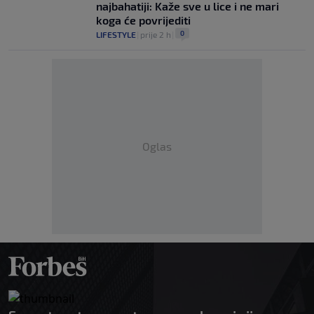
najbahatiji: Kaže sve u lice i ne mari
koga će povrijediti
0
LIFESTYLE
|
prije 2 h
|
Oglas