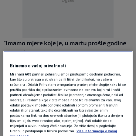
"Imamo mjere koje je, u martu prošle godine
predložio klub zastupnika SDP-a i natjerao
Vladu da ograniči i stavi marže i na
Brinemo o vašoj privatnosti
veleprodajnu i maloprodajnu cijenu nafte i
Mi i naši
603
partneri pohranjujemo i pristupamo osobnim podacima,
kao što su pretraga web stranica ili lični identifikatori, na vašem
naftnih derivata i imamo zaključak koji smo
računaru . Odabir Prihvatam omogućava praćenje tehnologije kako bi se
pružila podrška dolje prikazanim svrhama na osnovu kojih mi i naši
predložili i vi podržali u parlamentu da
partneri obrađujemo podatke Ukoliko je praćenje onemogućeno, neki od
ogranični maržu na osnovne životne
sadržaja i reklama koje vidite možda neće biti relevantni za vas. Ovaj
odabir postavki možete ponovno odabrati i pritom promijeniti trenutni
namirnice"
, rekao je Mašić, dodajući da nakon
odabir ili pristanak tako što ćete kliknuti na Upravljaj željenim
postavkama link na dnu ove web stranice [ili plutajuću ikonu u donjem
toga ne postoji ništa.
lijevom dijelu web stranice, ako je primjenjivo]. Vaš odabir će se
mijenjati u okviru našeg Wеб локација. Za više detalja, pogledajte
Podsjećamo, do ograničenja marži na naftu i
Uredbu o postupanju s ličnim podacima.
Više informacija o vašoj