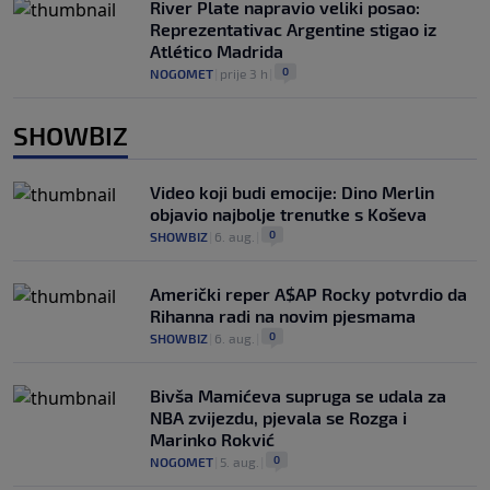
River Plate napravio veliki posao:
Reprezentativac Argentine stigao iz
Atlético Madrida
0
NOGOMET
|
prije 3 h
|
SHOWBIZ
Video koji budi emocije: Dino Merlin
objavio najbolje trenutke s Koševa
0
SHOWBIZ
|
6. aug.
|
Američki reper A$AP Rocky potvrdio da
Rihanna radi na novim pjesmama
0
SHOWBIZ
|
6. aug.
|
Bivša Mamićeva supruga se udala za
NBA zvijezdu, pjevala se Rozga i
Marinko Rokvić
0
NOGOMET
|
5. aug.
|