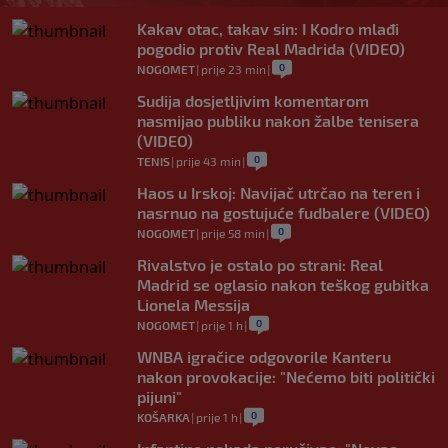
Kakav otac, takav sin: I Kodro mlađi
pogodio protiv Real Madrida (VIDEO)
0
NOGOMET
|
prije 23 min
|
Sudija dosjetljivim komentarom
nasmijao publiku nakon žalbe tenisera
(VIDEO)
0
TENIS
|
prije 43 min
|
Haos u Irskoj: Navijač utrčao na teren i
nasrnuo na gostujuće fudbalere (VIDEO)
0
NOGOMET
|
prije 58 min
|
Rivalstvo je ostalo po strani: Real
Madrid se oglasio nakon teškog gubitka
Lionela Messija
0
NOGOMET
|
prije 1 h
|
WNBA igračice odgovorile Kanteru
nakon provokacije: "Nećemo biti politički
pijuni"
0
KOŠARKA
|
prije 1 h
|