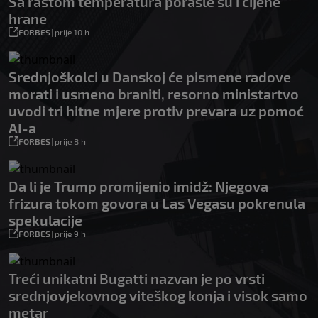
Sa rastom temperatura porasle su i cijene
hrane
FORBES
|
prije 10 h
Srednjoškolci u Danskoj će pismene radove
morati i usmeno braniti, resorno ministartvo
uvodi tri hitne mjere protiv prevara uz pomoć
AI-a
FORBES
|
prije 8 h
Da li je Trump promijenio imidž: Njegova
frizura tokom govora u Las Vegasu pokrenula
spekulacije
FORBES
|
prije 9 h
Treći unikatni Bugatti nazvan je po vrsti
srednjovjekovnog viteškog konja i visok samo
metar