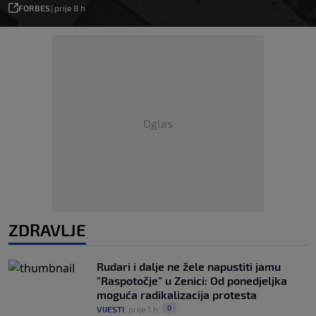
FORBES
|
prije 8 h
Oglas
ZDRAVLJE
Rudari i dalje ne žele napustiti jamu
"Raspotočje" u Zenici: Od ponedjeljka
moguća radikalizacija protesta
0
VIJESTI
|
prije 1 h
|