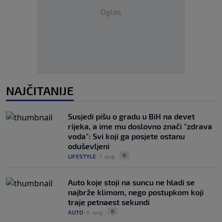
Oglas
NAJČITANIJE
Susjedi pišu o gradu u BiH na devet
rijeka, a ime mu doslovno znači "zdrava
voda": Svi koji ga posjete ostanu
oduševljeni
0
LIFESTYLE
|
7. aug.
|
Auto koje stoji na suncu ne hladi se
najbrže klimom, nego postupkom koji
traje petnaest sekundi
0
AUTO
|
6. aug.
|