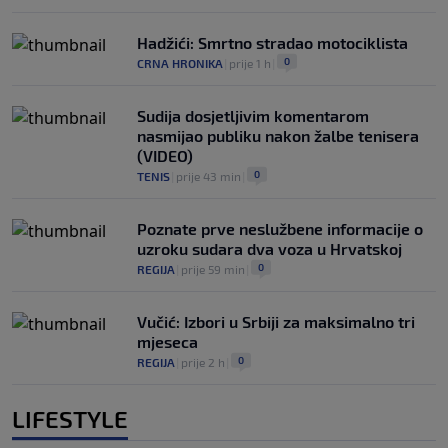
Hadžići: Smrtno stradao motociklista
0
CRNA HRONIKA
|
prije 1 h
|
Sudija dosjetljivim komentarom
nasmijao publiku nakon žalbe tenisera
(VIDEO)
0
TENIS
|
prije 43 min
|
Poznate prve neslužbene informacije o
uzroku sudara dva voza u Hrvatskoj
0
REGIJA
|
prije 59 min
|
Vučić: Izbori u Srbiji za maksimalno tri
mjeseca
0
REGIJA
|
prije 2 h
|
LIFESTYLE