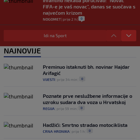
Infantino nekada poručivao: "Novac
FIFA-e je vaš novac", danas se suočava s
najvećom krizom
0
NOGOMET
|
prije 2 h
|
Enes Kanter Freedom želi na WNBA
draft: Neobičnim potezom pokušava
Idi na Sport
ukazati na pravila lige
0
KOŠARKA
|
prije 2 h
|
NAJNOVIJE
Jakirovićev Hull City doživio prvi poraz
na pripremama, bolji bio Eintracht
Preminuo istaknuti bh. novinar Hajdar
0
NOGOMET
|
prije 2 h
|
Arifagić
0
VIJESTI
|
prije 34 min
|
Poznate prve neslužbene informacije o
uzroku sudara dva voza u Hrvatskoj
0
REGIJA
|
prije 59 min
|
Hadžići: Smrtno stradao motociklista
0
CRNA HRONIKA
|
prije 1 h
|