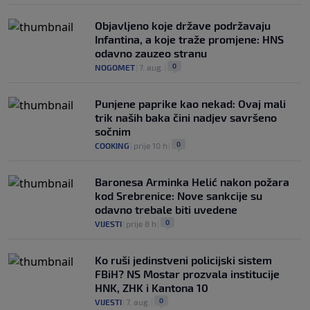
Objavljeno koje države podržavaju
Infantina, a koje traže promjene: HNS
odavno zauzeo stranu
0
NOGOMET
|
7. aug.
|
Punjene paprike kao nekad: Ovaj mali
trik naših baka čini nadjev savršeno
sočnim
0
COOKING
|
prije 10 h
|
Baronesa Arminka Helić nakon požara
kod Srebrenice: Nove sankcije su
odavno trebale biti uvedene
0
VIJESTI
|
prije 8 h
|
Ko ruši jedinstveni policijski sistem
FBiH? NS Mostar prozvala institucije
HNK, ZHK i Kantona 10
0
VIJESTI
|
7. aug.
|