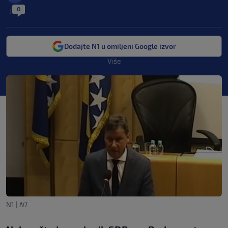
0
|
Dodajte N1 u omiljeni Google izvor
Više
N1
|
N1