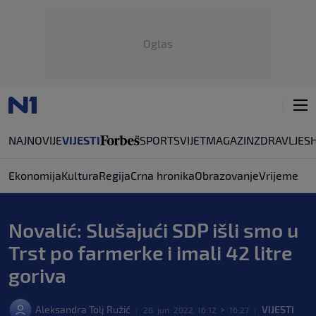
Oglas
NAJNOVIJE
VIJESTI
SPORT
SVIJET
MAGAZIN
ZDRAVLJE
S
Ekonomija
Kultura
Regija
Crna hronika
Obrazovanje
Vrijeme
Novalić: Slušajući SDP išli smo u
Trst po farmerke i imali 42 litre
goriva
Aleksandra Tolj Ružić
VIJESTI
|
28. jun. 2022. 16:12
>
16:27
|