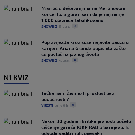
Misirlić o dešavanjima na Merlinovom
koncertu: Siguran sam da je najmanje
1.000 ulaznica falsifikovano
0
SHOWBIZ
|
5. aug.
|
Pop zvijezda kroz suze najavila pauzu u
karijeri: Ariana Grande pojasnila zašto
se povlači iz javnog života
0
SHOWBIZ
|
4. aug.
|
N1 KVIZ
Tačka na 7: Živimo li prošlost bez
budućnosti ?
0
VIJESTI
|
prije 8 h
|
Nakon 30 godina i kritika javnosti počelo
čišćenje garaža KJKP RAD u Sarajevu: Iz
odvoda vadili mulj, pijesak i