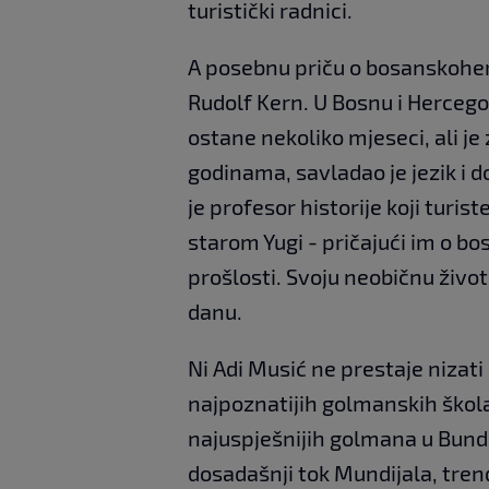
turistički radnici.
A posebnu priču o bosanskoh
Rudolf Kern. U Bosnu i Hercego
ostane nekoliko mjeseci, ali je
godinama, savladao je jezik i 
je profesor historije koji turist
starom Yugi - pričajući im o b
prošlosti. Svoju neobičnu živo
danu.
Ni Adi Musić ne prestaje nizat
najpoznatijih golmanskih škola
najuspješnijih golmana u Bunde
dosadašnji tok Mundijala, trend