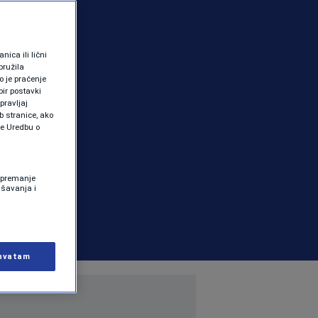
ica ili lični
pružila
 je praćenje
ir postavki
pravljaj
b stranice, ako
te Uredbu o
 Spremanje
ašavanja i
hvatam