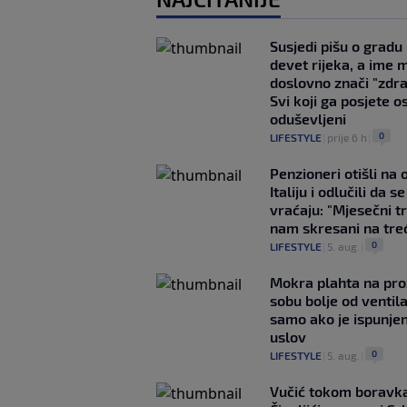
Susjedi pišu o gradu
devet rijeka, a ime 
doslovno znači "zdr
Svi koji ga posjete o
oduševljeni
0
LIFESTYLE
|
prije 6 h
|
Penzioneri otišli na
Italiju i odlučili da s
vraćaju: "Mjesečni t
nam skresani na tre
0
LIFESTYLE
|
5. aug.
|
Mokra plahta na pro
sobu bolje od ventila
samo ako je ispunje
uslov
0
LIFESTYLE
|
5. aug.
|
Vučić tokom boravka