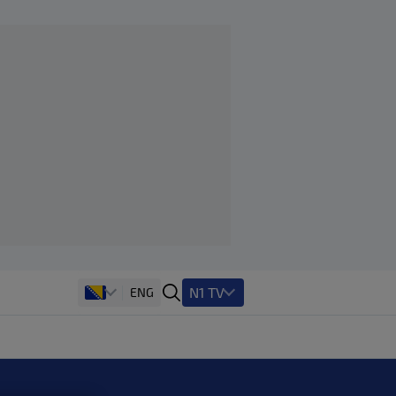
N1 TV
ENG