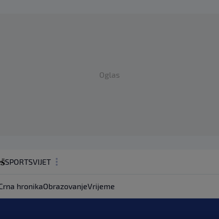
Oglas
SPORT
SVIJET
MAGAZIN
Crna hronika
Obrazovanje
Vrijeme
ZDRAVLJE