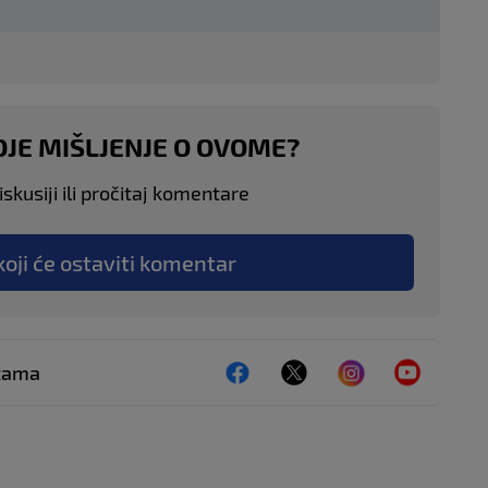
OJE MIŠLJENJE O OVOME?
skusiji ili pročitaj komentare
koji će ostaviti komentar
ežama