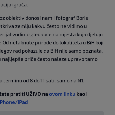
cija igrača.
roz objektiv donosi nam i fotograf Boris
otkriva zemlju kakvu često ne vidimo u
rijal vodimo gledaoce na mjesta koja djeluju
 Od netaknute prirode do lokaliteta u BiH koji
Njegov rad pokazuje da BiH nije samo poznata,
ne najljepše priče često nalaze upravo tamo
u terminu od 8 do 11 sati, samo na N1.
žete pratiti UŽIVO na
ovom linku
kao i
iPhone/iPad