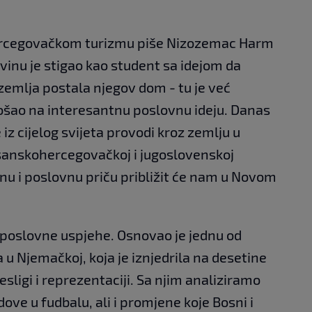
ercegovačkom turizmu piše Nizozemac Harm
vinu je stigao kao student sa idejom da
 zemlja postala njegov dom - tu je već
došao na interesantnu poslovnu ideju. Danas
e iz cijelog svijeta provodi kroz zemlju u
osanskohercegovačkoj i jugoslovenskoj
tnu i poslovnu priču približit će nam u Novom
i poslovne uspjehe. Osnovao je jednu od
 u Njemačkoj, koja je iznjedrila na desetine
sligi i reprezentaciji. Sa njim analiziramo
ove u fudbalu, ali i promjene koje Bosni i