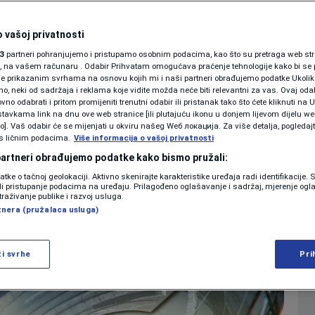
 li Mundijal
SHOWBIZ
KOLUMNE
 vašoj privatnosti
n na koji svijet vidi
3
partneri pohranjujemo i pristupamo osobnim podacima, kao što su pretraga web stran
ori, na vašem računaru . Odabir Prihvatam omogućava praćenje tehnologije kako bi se 
govinu?
je prikazanim svrhama na osnovu kojih mi i naši partneri obrađujemo podatke Ukoliko
 neki od sadržaja i reklama koje vidite možda neće biti relevantni za vas. Ovaj odab
PODCAST
no odabrati i pritom promijeniti trenutni odabir ili pristanak tako što ćete kliknuti na U
tavkama link na dnu ove web stranice [ili plutajuću ikonu u donjem lijevom dijelu we
0
. 2026. 18:48
VIJESTI
komentara
|
|
N1 SPECIJAL
vo]. Vaš odabir će se mijenjati u okviru našeg Wеб локација. Za više detalja, pogledaj
s ličnim podacima.
Više informacija o vašoj privatnosti
FENOMENI
 partneri obrađujemo podatke kako bismo pružali:
Više
datke o tačnoj geolokaciji. Aktivno skenirajte karakteristike uređaja radi identifikacije.
NEISTRAŽENO
ili pristupanje podacima na uređaju. Prilagođeno oglašavanje i sadržaj, mjerenje ogl
traživanje publike i razvoj usluga.
tnera (pružalaca usluga)
VIRALNO
FOTO
ži svrhe
Pri
PROMO
VIDEO