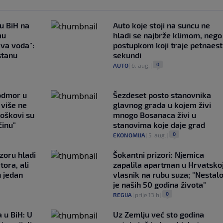
 u BiH na
Auto koje stoji na suncu ne
mu
hladi se najbrže klimom, nego
ava voda":
postupkom koji traje petnaest
stanu
sekundi
0
AUTO
|
6. aug.
|
 odmor u
Šezdeset posto stanovnika
e više ne
glavnog grada u kojem živi
roškovi su
mnogo Bosanaca živi u
ćinu"
stanovima koje daje grad
0
EKONOMIJA
|
5. aug.
|
zoru hladi
Šokantni prizori: Njemica
tora, ali
zapalila apartman u Hrvatskoj
n jedan
vlasnik na rubu suza; "Nestal
je naših 50 godina života"
0
REGIJA
|
prije 13 h
|
 u BiH: U
Uz Zemlju već sto godina