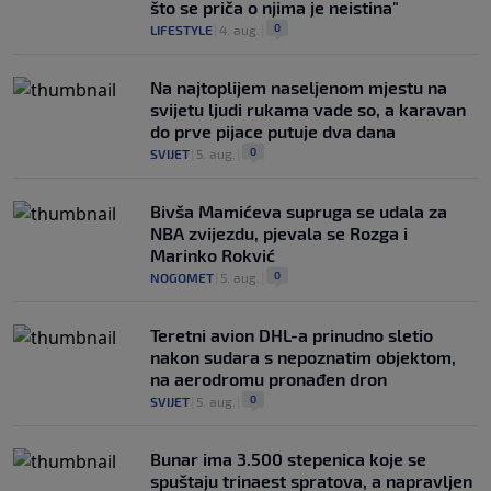
što se priča o njima je neistina"
0
LIFESTYLE
|
4. aug.
|
Na najtoplijem naseljenom mjestu na
svijetu ljudi rukama vade so, a karavan
do prve pijace putuje dva dana
0
SVIJET
|
5. aug.
|
Bivša Mamićeva supruga se udala za
NBA zvijezdu, pjevala se Rozga i
Marinko Rokvić
0
NOGOMET
|
5. aug.
|
Teretni avion DHL-a prinudno sletio
nakon sudara s nepoznatim objektom,
na aerodromu pronađen dron
0
SVIJET
|
5. aug.
|
Bunar imа 3.500 stepenica koje se
spuštaju trinaest spratova, a napravljen