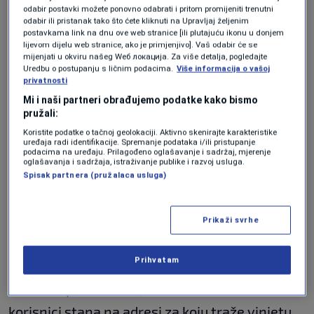
septembra, naplata trajati od 7 do 22 sata.
odabir postavki možete ponovno odabrati i pritom promijeniti trenutni
odabir ili pristanak tako što ćete kliknuti na Upravljaj željenim
postavkama link na dnu ove web stranice [ili plutajuću ikonu u donjem
Izvan tog vremena parking će biti besplatan,
lijevom dijelu web stranice, ako je primjenjivo]. Vaš odabir će se
kao i nedjeljom i praznicima.
mijenjati u okviru našeg Wеб локација. Za više detalja, pogledajte
Uredbu o postupanju s ličnim podacima.
Više informacija o vašoj
privatnosti
Godišnje vinjete za
Mi i naši partneri obrađujemo podatke kako bismo
pružali:
stanare
Koristite podatke o tačnoj geolokaciji. Aktivno skenirajte karakteristike
uređaja radi identifikacije. Spremanje podataka i/ili pristupanje
podacima na uređaju. Prilagođeno oglašavanje i sadržaj, mjerenje
oglašavanja i sadržaja, istraživanje publike i razvoj usluga.
Jedna od najvažnijih novina odnosi se na
Spisak partnera (pružalaca usluga)
stanare, koji će moći ostvariti pravo na
godišnju povlaštenu vinjetu.
Prikaži svrhe
Da bi ostvarili to pravo, morat će dostaviti
Prihvatam
ličnu kartu, uvjerenje o prebivalištu, važeću
saobraćajnu dozvolu, dokaz da su vlasnici ili
korisnici stana na adresi za koju traže vinjetu,