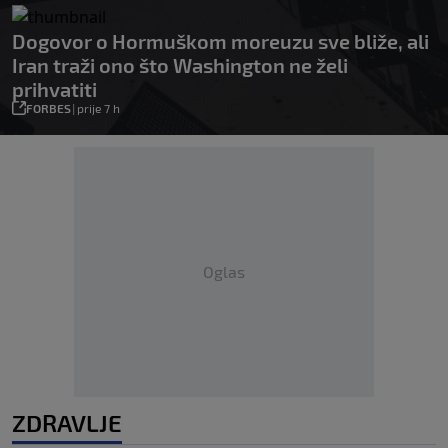
Dogovor o Hormuškom moreuzu sve bliže, ali
Iran traži ono što Washington ne želi
prihvatiti
FORBES
|
prije 7 h
Oglas
ZDRAVLJE