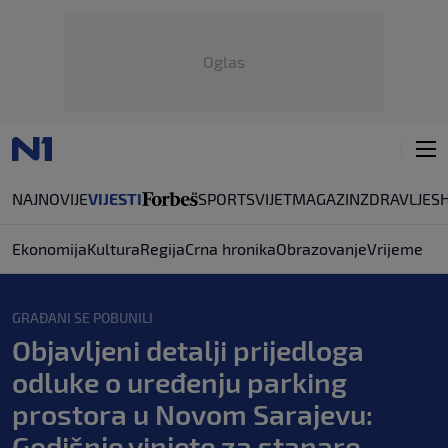
Oglas
NAJNOVIJE
VIJESTI
SPORT
SVIJET
MAGAZIN
ZDRAVLJE
S
Ekonomija
Kultura
Regija
Crna hronika
Obrazovanje
Vrijeme
GRAĐANI SE POBUNILI
Objavljeni detalji prijedloga
odluke o uređenju parking
prostora u Novom Sarajevu:
Godišnje vinjete za stanare,