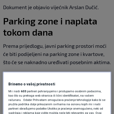
Dokument je objavio vijećnik Arslan Dučić.
Parking zone i naplata
tokom dana
Prema prijedlogu, javni parking prostori moći
će biti podijeljeni na parking zone i kvartove,
što će se naknadno uređivati posebnim aktima.
Iako će parking prostori biti dostupni 24 sata
dnevno, naplata neće trajati tokom cijelog
Brinemo o vašoj privatnosti
dana. U zimskom periodu, od 1. oktobra do 30.
Mi i naši
603
partneri pohranjujemo i pristupamo osobnim podacima,
kao što su pretraga web stranica ili lični identifikatori, na vašem
aprila, parking će se naplaćivati od 7 do 20 sati,
računaru . Odabir Prihvatam omogućava praćenje tehnologije kako bi se
pružila podrška dolje prikazanim svrhama na osnovu kojih mi i naši
dok će u ljetnom periodu, od 1. maja do 30.
partneri obrađujemo podatke Ukoliko je praćenje onemogućeno, neki od
sadržaja i reklama koje vidite možda neće biti relevantni za vas. Ovaj