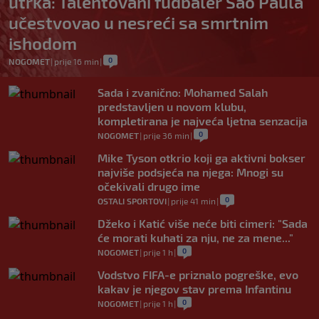
utrka: Talentovani fudbaler Sao Paula
učestvovao u nesreći sa smrtnim
ishodom
0
NOGOMET
|
prije 16 min
|
Sada i zvanično: Mohamed Salah
predstavljen u novom klubu,
kompletirana je najveća ljetna senzacija
0
NOGOMET
|
prije 36 min
|
Mike Tyson otkrio koji ga aktivni bokser
najviše podsjeća na njega: Mnogi su
očekivali drugo ime
0
OSTALI SPORTOVI
|
prije 41 min
|
Džeko i Katić više neće biti cimeri: "Sada
će morati kuhati za nju, ne za mene..."
0
NOGOMET
|
prije 1 h
|
Vodstvo FIFA-e priznalo pogreške, evo
kakav je njegov stav prema Infantinu
0
NOGOMET
|
prije 1 h
|