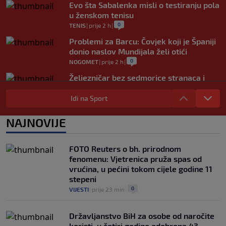
Evo šta Sabalenka misli o testiranju pola
u ženskom tenisu
0
TENIS
|
prije 2 h
|
Problemi za Barcu: Čovjek koji je Španiji
donio naslov Mundijala želi otići
0
NOGOMET
|
prije 2 h
|
Željezničar bez sedmorice stranaca i
nekoliko važnih igrača protiv BSK-a:
Klub objasnio zbog čega nisu
Idi na Sport
registrovani
0
NOGOMET
|
prije 2 h
|
NAJNOVIJE
Samed Baždar ima novi klub! Igrat će
Evropu, na dresu zadužio "devetku"
FOTO Reuters o bh. prirodnom
0
NOGOMET
|
prije 2 h
|
fenomenu: Vjetrenica pruža spas od
vrućina, u pećini tokom cijele godine 11
stepeni
0
VIJESTI
|
prije 23 min
|
Državljanstvo BiH za osobe od naročite
koristi, u četiri godine odobrena 43