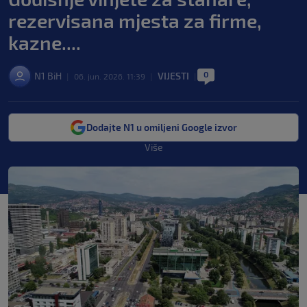
rezervisana mjesta za firme,
kazne....
0
N1 BiH
VIJESTI
|
06. jun. 2026. 11:39
|
|
Dodajte N1 u omiljeni Google izvor
Više