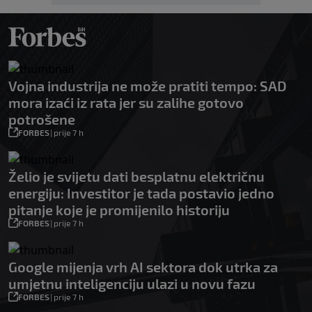
Vojna industrija ne može pratiti tempo: SAD
mora izaći iz rata jer su zalihe gotovo
potrošene
FORBES
|
prije 7 h
Želio je svijetu dati besplatnu električnu
energiju: Investitor je tada postavio jedno
pitanje koje je promijenilo historiju
FORBES
|
prije 7 h
Google mijenja vrh AI sektora dok utrka za
umjetnu inteligenciju ulazi u novu fazu
FORBES
|
prije 7 h