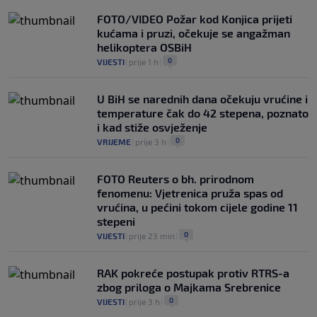
FOTO/VIDEO Požar kod Konjica prijeti
kućama i pruzi, očekuje se angažman
helikoptera OSBiH
0
VIJESTI
|
prije 1 h
|
U BiH se narednih dana očekuju vrućine i
temperature čak do 42 stepena, poznato
i kad stiže osvježenje
0
VRIJEME
|
prije 3 h
|
FOTO Reuters o bh. prirodnom
fenomenu: Vjetrenica pruža spas od
vrućina, u pećini tokom cijele godine 11
stepeni
0
VIJESTI
|
prije 23 min
|
RAK pokreće postupak protiv RTRS-a
zbog priloga o Majkama Srebrenice
0
VIJESTI
|
prije 3 h
|