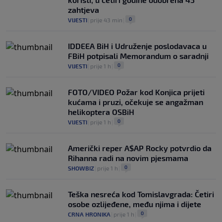
zahtjeva
0
VIJESTI
|
prije 43 min
|
IDDEEA BiH i Udruženje poslodavaca u
FBiH potpisali Memorandum o saradnji
0
VIJESTI
|
prije 1 h
|
FOTO/VIDEO Požar kod Konjica prijeti
kućama i pruzi, očekuje se angažman
helikoptera OSBiH
0
VIJESTI
|
prije 1 h
|
Američki reper A$AP Rocky potvrdio da
Rihanna radi na novim pjesmama
0
SHOWBIZ
|
prije 1 h
|
Teška nesreća kod Tomislavgrada: Četiri
osobe ozlijeđene, među njima i dijete
0
CRNA HRONIKA
|
prije 1 h
|