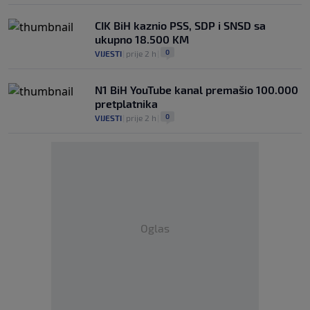
CIK BiH kaznio PSS, SDP i SNSD sa
ukupno 18.500 KM
0
VIJESTI
|
prije 2 h
|
N1 BiH YouTube kanal premašio 100.000
pretplatnika
0
VIJESTI
|
prije 2 h
|
Oglas