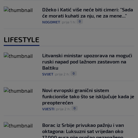
Džeko i Katić više neće biti cimeri: "Sada
će morati kuhati za nju, ne za mene..."
0
NOGOMET
|
prije 1 h
|
LIFESTYLE
Litvanski ministar upozorava na mogući
ruski napad pod lažnom zastavom na
Baltiku
0
SVIJET
|
prije 2 h
|
Novi evropski granični sistem
funkcioniše tako što se isključuje kada je
preopterećen
0
VIJESTI
|
prije 2 h
|
Borac iz Srbije privukao pažnju i van
oktagona: Luksuzni sat vrijedan oko
17.000 eura nije prošao nezapaženo