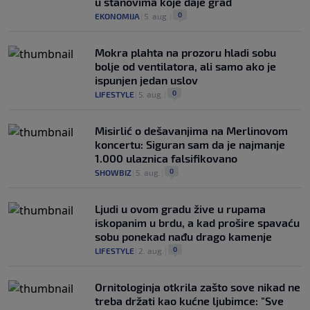
u stanovima koje daje grad
0
EKONOMIJA
|
5. aug.
|
Mokra plahta na prozoru hladi sobu
bolje od ventilatora, ali samo ako je
ispunjen jedan uslov
0
LIFESTYLE
|
5. aug.
|
Misirlić o dešavanjima na Merlinovom
koncertu: Siguran sam da je najmanje
1.000 ulaznica falsifikovano
0
SHOWBIZ
|
5. aug.
|
Ljudi u ovom gradu žive u rupama
iskopanim u brdu, a kad prošire spavaću
sobu ponekad nađu drago kamenje
0
LIFESTYLE
|
2. aug.
|
Ornitologinja otkrila zašto sove nikad ne
treba držati kao kućne ljubimce: "Sve